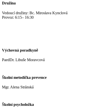
Družina
Vedoucí družiny: Bc. Miroslava Kynclová
Provoz: 6:15– 16:30
kynclovam@zshm.cz
+420 737 952 316
Výchovná poradkyně
PaedDr. Libuše Moravcová
moravcoval@zshm.cz
Školní metodička prevence
Mgr. Alena Stránská
stranskaa@zshm.cz
Školní psycholožka