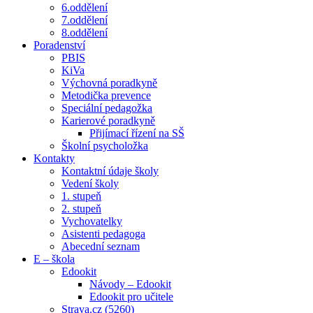
6.oddělení
7.oddělení
8.oddělení
Poradenství
PBIS
KiVa
Výchovná poradkyně
Metodička prevence
Speciální pedagožka
Karierové poradkyně
Přijímací řízení na SŠ
Školní psycholožka
Kontakty
Kontaktní údaje školy
Vedení školy
1. stupeň
2. stupeň
Vychovatelky
Asistenti pedagoga
Abecední seznam
E – škola
Edookit
Návody – Edookit
Edookit pro učitele
Strava.cz (5260)