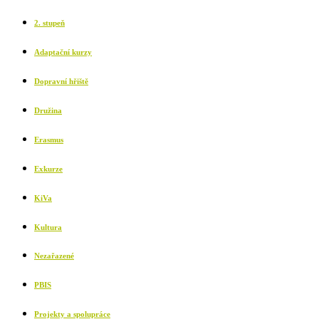
2. stupeň
Adaptační kurzy
Dopravní hřiště
Družina
Erasmus
Exkurze
KiVa
Kultura
Nezařazené
PBIS
Projekty a spolupráce