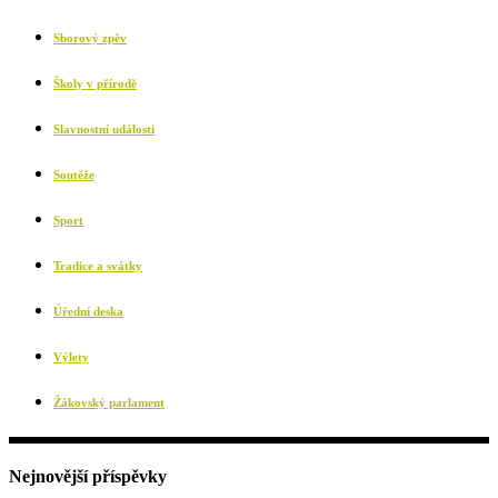
Sborový zpěv
Školy v přírodě
Slavnostní události
Soutěže
Sport
Tradice a svátky
Úřední deska
Výlety
Žákovský parlament
Nejnovější příspěvky