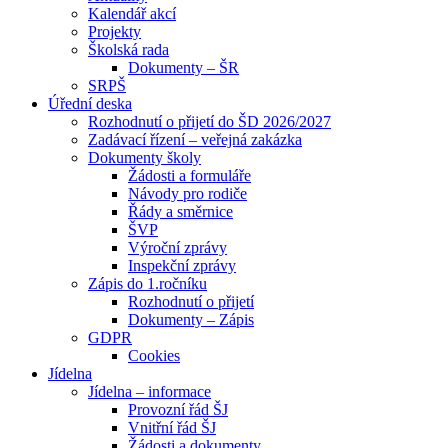
Kalendář akcí
Projekty
Školská rada
Dokumenty – ŠR
SRPŠ
Úřední deska
Rozhodnutí o přijetí do ŠD 2026/2027
Zadávací řízení – veřejná zakázka
Dokumenty školy
Žádosti a formuláře
Návody pro rodiče
Řády a směrnice
ŠVP
Výroční zprávy
Inspekční zprávy
Zápis do 1.ročníku
Rozhodnutí o přijetí
Dokumenty – Zápis
GDPR
Cookies
Jídelna
Jídelna – informace
Provozní řád ŠJ
Vnitřní řád ŠJ
Žádosti a dokumenty