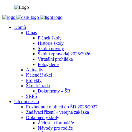
Domů
O nás
Plánek školy
Historie školy
Školní noviny
Školní zpravodaj 2025/2026
Virtuální prohlídka
Fotogalerie
Aktuality
Kalendář akcí
Projekty
Školská rada
Dokumenty – ŠR
SRPŠ
Úřední deska
Rozhodnutí o přijetí do ŠD 2026/2027
Zadávací řízení – veřejná zakázka
Dokumenty školy
Žádosti a formuláře
Návody pro rodiče