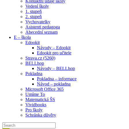
Kontaktní údaje školy
Vedení školy
1. stupeň
2. stupeň
Vychovatelky
Asistenti pedagoga
Abecední seznam
E – škola
Edookit
Návody – Edookit
Edookit pro učitele
Strava.cz (5260)
BELLhop
Návody – BELLhop
Pokladna
Pokladna – informace
Návod – pokladna
Microsoft Office 365
Umíme To
Matematická ŠS
Vividbooks
Pro školy
Schránka důvěry