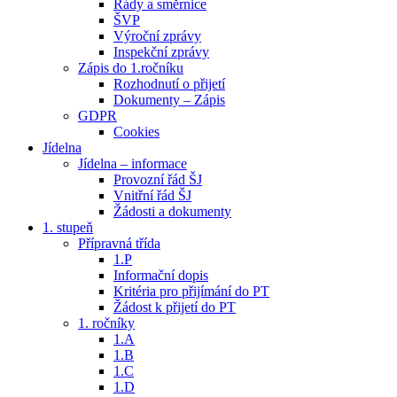
Řády a směrnice
ŠVP
Výroční zprávy
Inspekční zprávy
Zápis do 1.ročníku
Rozhodnutí o přijetí
Dokumenty – Zápis
GDPR
Cookies
Jídelna
Jídelna – informace
Provozní řád ŠJ
Vnitřní řád ŠJ
Žádosti a dokumenty
1. stupeň
Přípravná třída
1.P
Informační dopis
Kritéria pro přijímání do PT
Žádost k přijetí do PT
1. ročníky
1.A
1.B
1.C
1.D