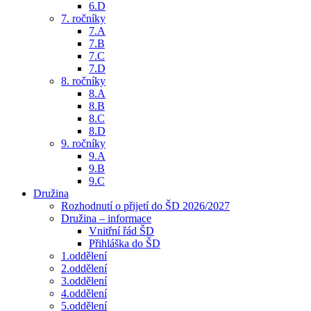
6.D
7. ročníky
7.A
7.B
7.C
7.D
8. ročníky
8.A
8.B
8.C
8.D
9. ročníky
9.A
9.B
9.C
Družina
Rozhodnutí o přijetí do ŠD 2026/2027
Družina – informace
Vnitřní řád ŠD
Přihláška do ŠD
1.oddělení
2.oddělení
3.oddělení
4.oddělení
5.oddělení