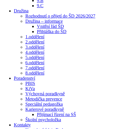
9.B
9.C
Družina
Rozhodnutí o přijetí do ŠD 2026/2027
Družina – informace
Vnitřní řád ŠD
Přihláška do ŠD
1.oddělení
2.oddělení
3.oddělení
4.oddělení
5.oddělení
6.oddělení
7.oddělení
8.oddělení
Poradenství
PBIS
KiVa
Výchovná poradkyně
Metodička prevence
Speciální pedagožka
Karierové poradkyně
Přijímací řízení na SŠ
Školní psycholožka
Kontakty