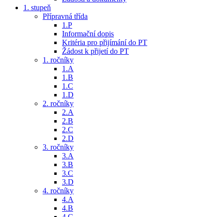
1. stupeň
Přípravná třída
1.P
Informační dopis
Kritéria pro přijímání do PT
Žádost k přijetí do PT
1. ročníky
1.A
1.B
1.C
1.D
2. ročníky
2.A
2.B
2.C
2.D
3. ročníky
3.A
3.B
3.C
3.D
4. ročníky
4.A
4.B
4.C