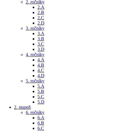
2. ročníky
2.A
2.B
2.C
2.D
3. ročníky
3.A
3.B
3.C
3.D
4. ročníky
4.A
4.B
4.C
4.D
5. ročníky
5.A
5.B
5.C
5.D
2. stupeň
6. ročníky
6.A
6.B
6.C