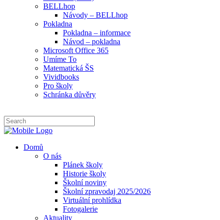
BELLhop
Návody – BELLhop
Pokladna
Pokladna – informace
Návod – pokladna
Microsoft Office 365
Umíme To
Matematická ŠS
Vividbooks
Pro školy
Schránka důvěry
Domů
O nás
Plánek školy
Historie školy
Školní noviny
Školní zpravodaj 2025/2026
Virtuální prohlídka
Fotogalerie
Aktuality