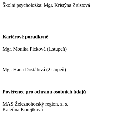
Školní psycholožka: Mgr. Kristýna Zrůstová
zrustovak@zshm.cz
+420 737 622 547
Kariérové poradkyně
Mgr. Monika Picková (1.stupeň)
pickovam@zshm.cz
Mgr. Hana Dostálová (2.stupeň)
dostalovah@zshm.cz
Pověřenec pro ochranu osobních údajů
MAS Železnohorský region, z. s.
Kateřina Korejtková
vn.konzult@gmail.com