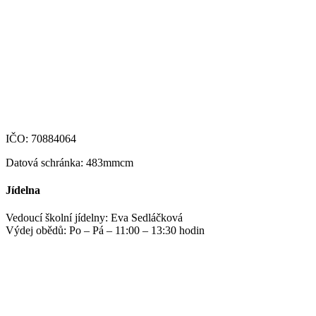
+420 469 695 101, +420 469 630 089
+420 607 172 449
podatelna@zshm.cz
skola@zshm.cz
123-4639690207/0100
IČO: 70884064
Datová schránka: 483mmcm
Jídelna
Vedoucí školní jídelny: Eva Sedláčková
Výdej obědů: Po – Pá – 11:00 – 13:30 hodin
jidelna@zshm.cz
+420 469 695 101, +420 469 687 440