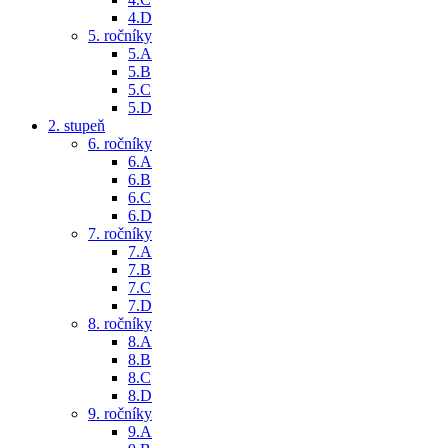
4.D
5. ročníky
5.A
5.B
5.C
5.D
2. stupeň
6. ročníky
6.A
6.B
6.C
6.D
7. ročníky
7.A
7.B
7.C
7.D
8. ročníky
8.A
8.B
8.C
8.D
9. ročníky
9.A