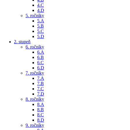
4.C
4.D
5. ročníky
5.A
5.B
5.C
5.D
2. stupeň
6. ročníky
6.A
6.B
6.C
6.D
7. ročníky
7.A
7.B
7.C
7.D
8. ročníky
8.A
8.B
8.C
8.D
9. ročníky