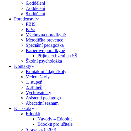
6.oddělení
7.oddělení
8.oddělení
Poradenství
PBIS
KiVa
Výchovná poradkyně
Metodička prevence
Speciální pedagožka
Karierové poradkyně
Přijímací řízení na SŠ
Školní psycholožka
Kontakty
Kontaktní údaje školy
Vedení školy
1. stupeň
2. stupeň
Vychovatelky
Asistenti pedagoga
Abecední seznam
E – škola
Edookit
Návody – Edookit
Edookit pro učitele
Strava.cz (5260)