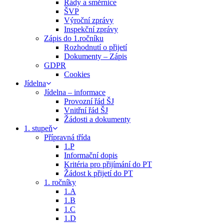
Řády a směrnice
ŠVP
Výroční zprávy
Inspekční zprávy
Zápis do 1.ročníku
Rozhodnutí o přijetí
Dokumenty – Zápis
GDPR
Cookies
Jídelna
Jídelna – informace
Provozní řád ŠJ
Vnitřní řád ŠJ
Žádosti a dokumenty
1. stupeň
Přípravná třída
1.P
Informační dopis
Kritéria pro přijímání do PT
Žádost k přijetí do PT
1. ročníky
1.A
1.B
1.C
1.D