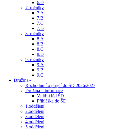
6.D
7. ročníky
7.A
7.B
7.C
7.D
8. ročníky
8.A
8.B
8.C
8.D
9. ročníky
9.A
9.B
9.C
Družina
Rozhodnutí o přijetí do ŠD 2026/2027
Družina – informace
Vnitřní řád ŠD
Přihláška do ŠD
1.oddělení
2.oddělení
3.oddělení
4.oddělení
5.oddělení