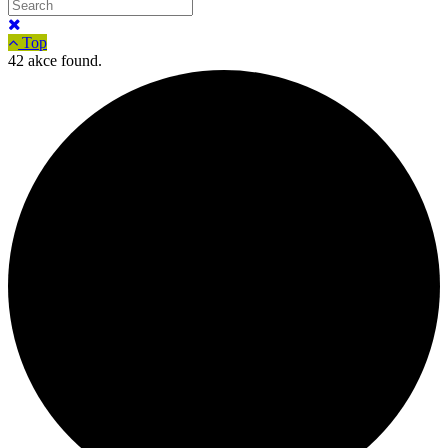
Top
42 akce found.