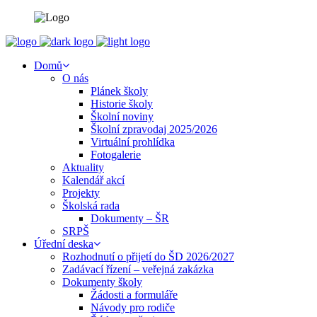
Domů
O nás
Plánek školy
Historie školy
Školní noviny
Školní zpravodaj 2025/2026
Virtuální prohlídka
Fotogalerie
Aktuality
Kalendář akcí
Projekty
Školská rada
Dokumenty – ŠR
SRPŠ
Úřední deska
Rozhodnutí o přijetí do ŠD 2026/2027
Zadávací řízení – veřejná zakázka
Dokumenty školy
Žádosti a formuláře
Návody pro rodiče