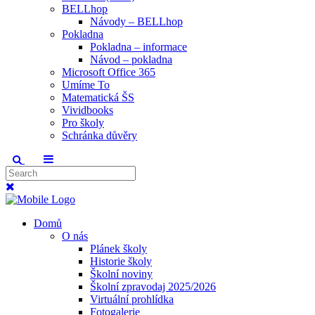
BELLhop
Návody – BELLhop
Pokladna
Pokladna – informace
Návod – pokladna
Microsoft Office 365
Umíme To
Matematická ŠS
Vividbooks
Pro školy
Schránka důvěry
Domů
O nás
Plánek školy
Historie školy
Školní noviny
Školní zpravodaj 2025/2026
Virtuální prohlídka
Fotogalerie