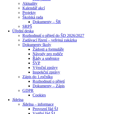
Aktuality
Kalendář akcí
Projekty
Školská rada
Dokumenty – ŠR
SRPŠ
Úřední deska
Rozhodnutí o přijetí do ŠD 2026/2027
Zadávací řízení – veřejná zakázka
Dokumenty školy
Žádosti a formuláře
Návody pro rodiče
Řády a směrnice
ŠVP
Výroční zprávy
Inspekční zprávy
Zápis do 1.ročníku
Rozhodnutí o přijetí
Dokumenty – Zápis
GDPR
Cookies
Jídelna
Jídelna – informace
Provozní řád ŠJ
Vnitřní řád ŠJ