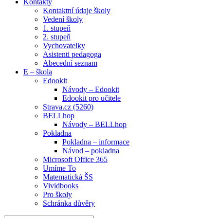
Kontakty
Kontaktní údaje školy
Vedení školy
1. stupeň
2. stupeň
Vychovatelky
Asistenti pedagoga
Abecední seznam
E – škola
Edookit
Návody – Edookit
Edookit pro učitele
Strava.cz (5260)
BELLhop
Návody – BELLhop
Pokladna
Pokladna – informace
Návod – pokladna
Microsoft Office 365
Umíme To
Matematická ŠS
Vividbooks
Pro školy
Schránka důvěry