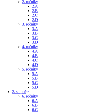
2. ročníky
2.A
2.B
2.C
2.D
3. ročníky
3.A
3.B
3.C
3.D
4. ročníky
4.A
4.B
4.C
4.D
5. ročníky
5.A
5.B
5.C
5.D
2. stupeň
6. ročníky
6.A
6.B
6.C