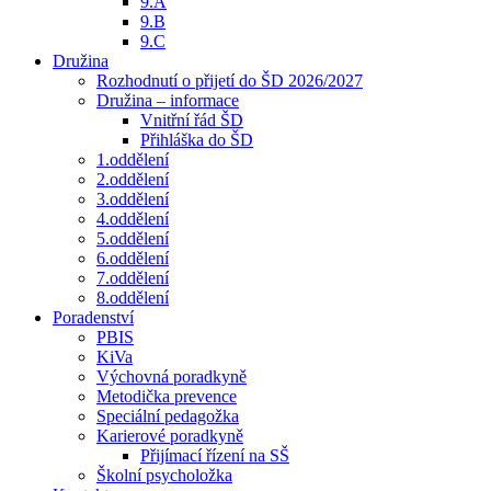
9.A
9.B
9.C
Družina
Rozhodnutí o přijetí do ŠD 2026/2027
Družina – informace
Vnitřní řád ŠD
Přihláška do ŠD
1.oddělení
2.oddělení
3.oddělení
4.oddělení
5.oddělení
6.oddělení
7.oddělení
8.oddělení
Poradenství
PBIS
KiVa
Výchovná poradkyně
Metodička prevence
Speciální pedagožka
Karierové poradkyně
Přijímací řízení na SŠ
Školní psycholožka