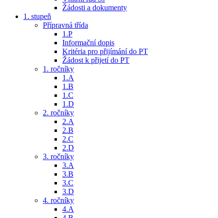
Žádosti a dokumenty
1. stupeň
Přípravná třída
1.P
Informační dopis
Kritéria pro přijímání do PT
Žádost k přijetí do PT
1. ročníky
1.A
1.B
1.C
1.D
2. ročníky
2.A
2.B
2.C
2.D
3. ročníky
3.A
3.B
3.C
3.D
4. ročníky
4.A
4.B