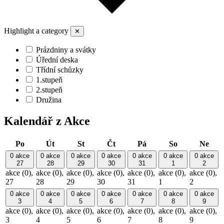
Highlight a category
✕
Prázdniny a svátky
Úřední deska
Třídní schůzky
1.stupeň
2.stupeň
Družina
Kalendář z Akce
Pondělí
Úterý
Středa
Čtvrtek
Pátek
Sobota
Nedě
Po
Út
St
Čt
Pá
So
Ne
0 akce
0 akce
0 akce
0 akce
0 akce
0 akce
0 akce
27
28
29
30
31
1
2
akce (0),
akce (0),
akce (0),
akce (0),
akce (0),
akce (0),
akce (0),
27
28
29
30
31
1
2
0 akce
0 akce
0 akce
0 akce
0 akce
0 akce
0 akce
3
4
5
6
7
8
9
akce (0),
akce (0),
akce (0),
akce (0),
akce (0),
akce (0),
akce (0),
3
4
5
6
7
8
9