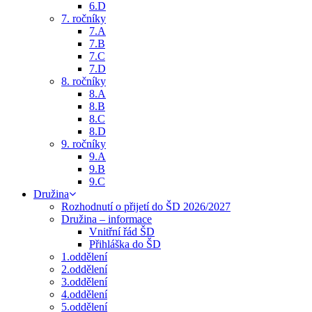
6.D
7. ročníky
7.A
7.B
7.C
7.D
8. ročníky
8.A
8.B
8.C
8.D
9. ročníky
9.A
9.B
9.C
Družina
Rozhodnutí o přijetí do ŠD 2026/2027
Družina – informace
Vnitřní řád ŠD
Přihláška do ŠD
1.oddělení
2.oddělení
3.oddělení
4.oddělení
5.oddělení