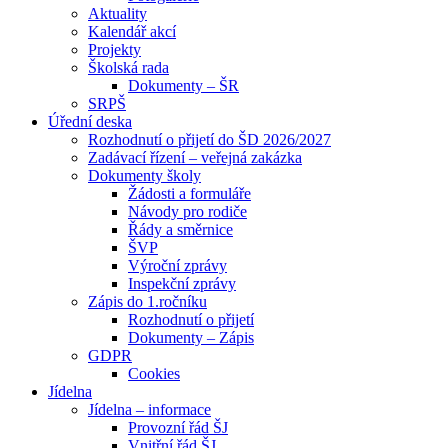
Aktuality
Kalendář akcí
Projekty
Školská rada
Dokumenty – ŠR
SRPŠ
Úřední deska
Rozhodnutí o přijetí do ŠD 2026/2027
Zadávací řízení – veřejná zakázka
Dokumenty školy
Žádosti a formuláře
Návody pro rodiče
Řády a směrnice
ŠVP
Výroční zprávy
Inspekční zprávy
Zápis do 1.ročníku
Rozhodnutí o přijetí
Dokumenty – Zápis
GDPR
Cookies
Jídelna
Jídelna – informace
Provozní řád ŠJ
Vnitřní řád ŠJ