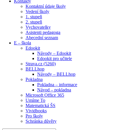
Kontakty
Kontaktní údaje školy
Vedení školy
1. stupeň
2. stupeň
Vychovatelky
Asistenti pedagoga
Abecední seznam
E – škola
Edookit
Návody – Edookit
Edookit pro učitele
Strava.cz (5260)
BELLhop
Návody – BELLhop
Pokladna
Pokladna – informace
Návod – pokladna
Microsoft Office 365
Umíme To
Matematická ŠS
Vividbooks
Pro školy
Schránka důvěry