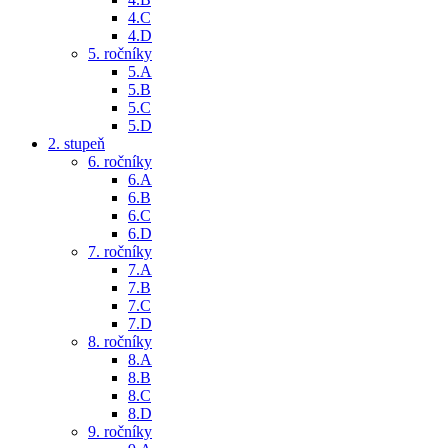
4.C
4.D
5. ročníky
5.A
5.B
5.C
5.D
2. stupeň
6. ročníky
6.A
6.B
6.C
6.D
7. ročníky
7.A
7.B
7.C
7.D
8. ročníky
8.A
8.B
8.C
8.D
9. ročníky