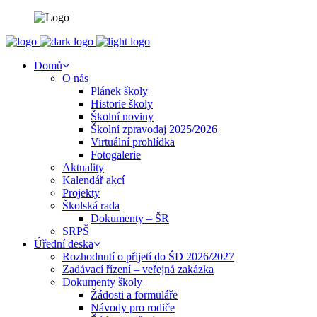
Domů
O nás
Plánek školy
Historie školy
Školní noviny
Školní zpravodaj 2025/2026
Virtuální prohlídka
Fotogalerie
Aktuality
Kalendář akcí
Projekty
Školská rada
Dokumenty – ŠR
SRPŠ
Úřední deska
Rozhodnutí o přijetí do ŠD 2026/2027
Zadávací řízení – veřejná zakázka
Dokumenty školy
Žádosti a formuláře
Návody pro rodiče