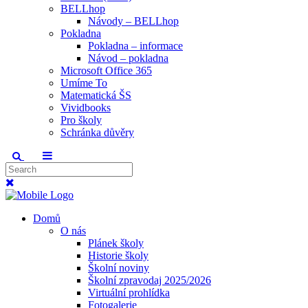
BELLhop
Návody – BELLhop
Pokladna
Pokladna – informace
Návod – pokladna
Microsoft Office 365
Umíme To
Matematická ŠS
Vividbooks
Pro školy
Schránka důvěry
Domů
O nás
Plánek školy
Historie školy
Školní noviny
Školní zpravodaj 2025/2026
Virtuální prohlídka
Fotogalerie