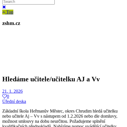
Top
zshm.cz
Hledáme učitele/učitelku AJ a Vv
21. 1. 2026
0
Úřední deska
Základní škola Heřmanův Městec, okres Chrudim hledá učitelku
nebo učitele Aj – Vv s nástupem od 1.2.2026 nebo dle domluvy,
možnost smlouvy na dobu neurčitou. Požadujeme splnění
kvalifikačních předpokladů. Nabízíme pomoc uvádějící učitelky,