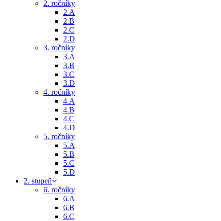
2. ročníky
2.A
2.B
2.C
2.D
3. ročníky
3.A
3.B
3.C
3.D
4. ročníky
4.A
4.B
4.C
4.D
5. ročníky
5.A
5.B
5.C
5.D
2. stupeň
6. ročníky
6.A
6.B
6.C