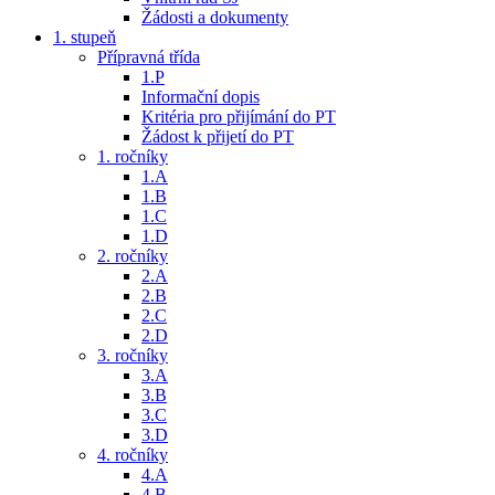
Žádosti a dokumenty
1. stupeň
Přípravná třída
1.P
Informační dopis
Kritéria pro přijímání do PT
Žádost k přijetí do PT
1. ročníky
1.A
1.B
1.C
1.D
2. ročníky
2.A
2.B
2.C
2.D
3. ročníky
3.A
3.B
3.C
3.D
4. ročníky
4.A
4.B