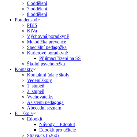
6.oddělení
7.oddělení
8.oddělení
Poradenství
PBIS
KiVa
Výchovná poradkyně
Metodička prevence
Speciální pedagožka
Karierové poradkyně
Přijímací řízení na SŠ
Školní psycholožka
Kontakty
Kontaktní údaje školy
Vedení školy
1. stupeň
2. stupeň
Vychovatelky
Asistenti pedagoga
Abecední seznam
E – škola
Edookit
Návody – Edookit
Edookit pro učitele
Strava.cz (5260)