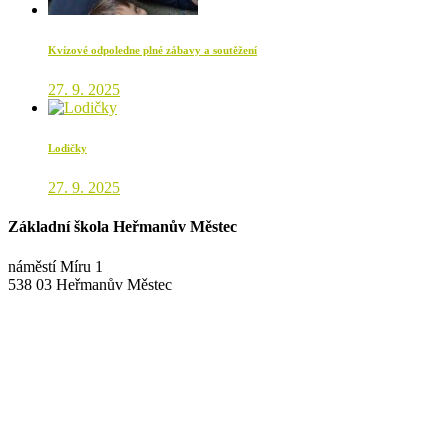
Kvízové odpoledne plné zábavy a soutěžení
27. 9. 2025
Lodičky
27. 9. 2025
Základní škola Heřmanův Městec
náměstí Míru 1
538 03 Heřmanův Městec
+420 469 695 101, +420 469 630 089
+420 607 172 449
podatelna@zshm.cz
skola@zshm.cz