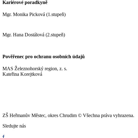
Kariérové poradkyně
Mgr. Monika Picková (1.stupeň)
pickovam@zshm.cz
Mgr. Hana Dostálová (2.stupeň)
dostalovah@zshm.cz
Pověřenec pro ochranu osobních údajů
MAS Železnohorský region, z. s.
Kateřina Korejtková
vn.konzult@gmail.com
ZŠ Heřmanův Městec, okres Chrudim © Všechna práva vyhrazena.
Sledujte nás