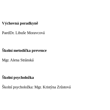
kynclovam@zshm.cz
+420 737 952 316
Výchovná poradkyně
PaedDr. Libuše Moravcová
moravcoval@zshm.cz
Školní metodička prevence
Mgr. Alena Stránská
stranskaa@zshm.cz
Školní psycholožka
Školní psycholožka: Mgr. Kristýna Zrůstová
zrustovak@zshm.cz
+420 737 622 547