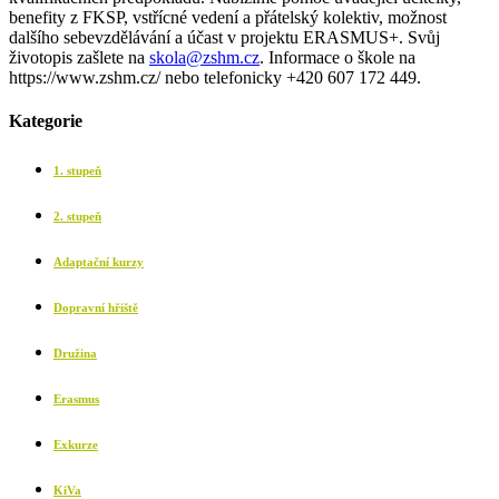
benefity z FKSP, vstřícné vedení a přátelský kolektiv, možnost
dalšího sebevzdělávání a účast v projektu ERASMUS+. Svůj
životopis zašlete na
skola@zshm.cz
. Informace o škole na
https://www.zshm.cz/ nebo telefonicky +420 607 172 449.
Kategorie
1. stupeň
2. stupeň
Adaptační kurzy
Dopravní hřiště
Družina
Erasmus
Exkurze
KiVa