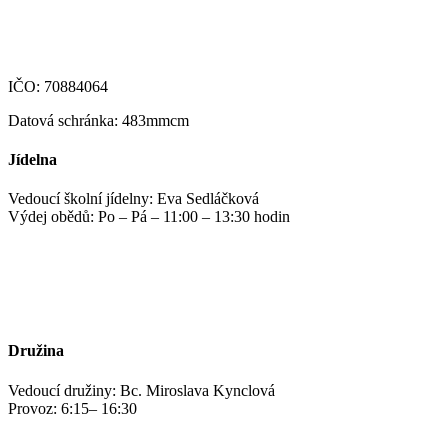
123-4639690207/0100
IČO: 70884064
Datová schránka: 483mmcm
Jídelna
Vedoucí školní jídelny: Eva Sedláčková
Výdej obědů: Po – Pá – 11:00 – 13:30 hodin
jidelna@zshm.cz
+420 469 695 101, +420 469 687 440
Družina
Vedoucí družiny: Bc. Miroslava Kynclová
Provoz: 6:15– 16:30