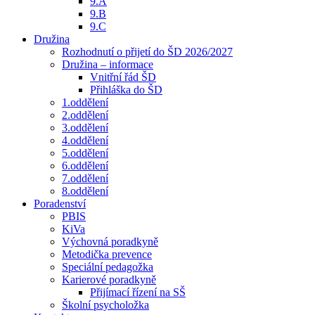
9.A
9.B
9.C
Družina
Rozhodnutí o přijetí do ŠD 2026/2027
Družina – informace
Vnitřní řád ŠD
Přihláška do ŠD
1.oddělení
2.oddělení
3.oddělení
4.oddělení
5.oddělení
6.oddělení
7.oddělení
8.oddělení
Poradenství
PBIS
KiVa
Výchovná poradkyně
Metodička prevence
Speciální pedagožka
Karierové poradkyně
Přijímací řízení na SŠ
Školní psycholožka