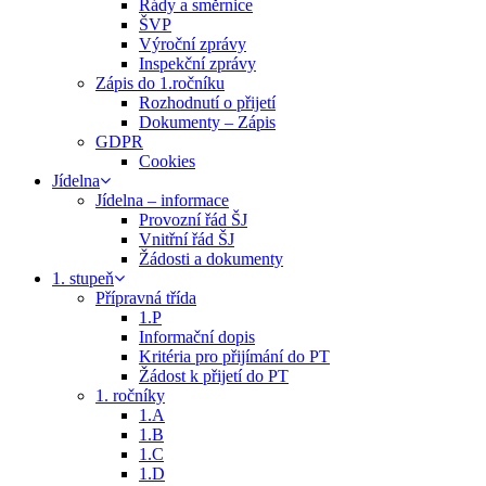
Řády a směrnice
ŠVP
Výroční zprávy
Inspekční zprávy
Zápis do 1.ročníku
Rozhodnutí o přijetí
Dokumenty – Zápis
GDPR
Cookies
Jídelna
Jídelna – informace
Provozní řád ŠJ
Vnitřní řád ŠJ
Žádosti a dokumenty
1. stupeň
Přípravná třída
1.P
Informační dopis
Kritéria pro přijímání do PT
Žádost k přijetí do PT
1. ročníky
1.A
1.B
1.C
1.D