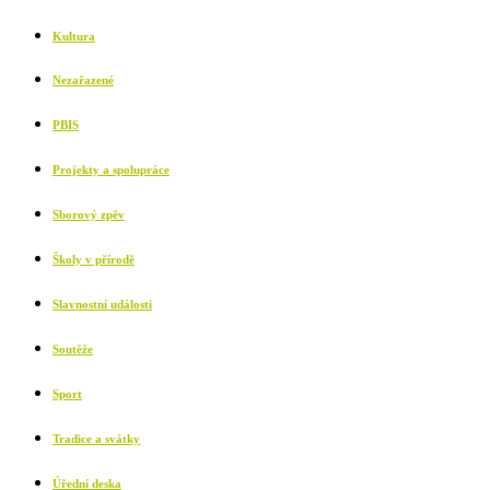
Kultura
Nezařazené
PBIS
Projekty a spolupráce
Sborový zpěv
Školy v přírodě
Slavnostní události
Soutěže
Sport
Tradice a svátky
Úřední deska