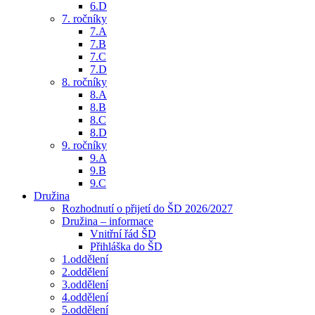
6.D
7. ročníky
7.A
7.B
7.C
7.D
8. ročníky
8.A
8.B
8.C
8.D
9. ročníky
9.A
9.B
9.C
Družina
Rozhodnutí o přijetí do ŠD 2026/2027
Družina – informace
Vnitřní řád ŠD
Přihláška do ŠD
1.oddělení
2.oddělení
3.oddělení
4.oddělení
5.oddělení