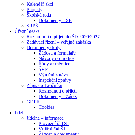
Kalendář akcí
Projekty
Školská rada
Dokumenty – ŠR
SRPŠ
Úřední deska
Rozhodnutí o přijetí do ŠD 2026/2027
Zadávací řízení – veřejná zakázka
Dokumenty školy
Žádosti a formuláře
Návody pro rodiče
Řády a směrnice
ŠVP
Výroční zprávy
Inspekční zprávy
Zápis do 1.ročníku
Rozhodnutí o přijetí
Dokumenty – Zápis
GDPR
Cookies
Jídelna
Jídelna – informace
Provozní řád ŠJ
Vnitřní řád ŠJ
Žádosti a dokumenty