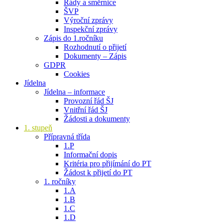
Řády a směrnice
ŠVP
Výroční zprávy
Inspekční zprávy
Zápis do 1.ročníku
Rozhodnutí o přijetí
Dokumenty – Zápis
GDPR
Cookies
Jídelna
Jídelna – informace
Provozní řád ŠJ
Vnitřní řád ŠJ
Žádosti a dokumenty
1. stupeň
Přípravná třída
1.P
Informační dopis
Kritéria pro přijímání do PT
Žádost k přijetí do PT
1. ročníky
1.A
1.B
1.C
1.D