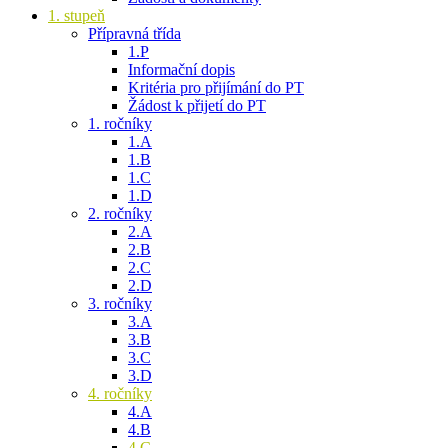
1. stupeň
Přípravná třída
1.P
Informační dopis
Kritéria pro přijímání do PT
Žádost k přijetí do PT
1. ročníky
1.A
1.B
1.C
1.D
2. ročníky
2.A
2.B
2.C
2.D
3. ročníky
3.A
3.B
3.C
3.D
4. ročníky
4.A
4.B
4.C