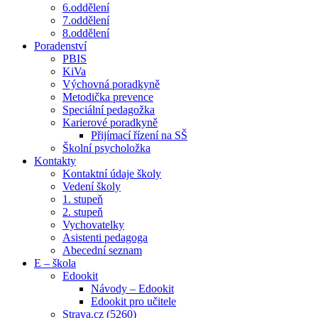
6.oddělení
7.oddělení
8.oddělení
Poradenství
PBIS
KiVa
Výchovná poradkyně
Metodička prevence
Speciální pedagožka
Karierové poradkyně
Přijímací řízení na SŠ
Školní psycholožka
Kontakty
Kontaktní údaje školy
Vedení školy
1. stupeň
2. stupeň
Vychovatelky
Asistenti pedagoga
Abecední seznam
E – škola
Edookit
Návody – Edookit
Edookit pro učitele
Strava.cz (5260)