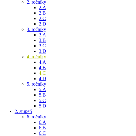
2. ročníky
2.A
2.B
2.C
2.D
3. ročníky
3.A
3.B
3.C
3.D
4. ročníky
4.A
4.B
4.C
4.D
5. ročníky
5.A
5.B
5.C
5.D
2. stupeň
6. ročníky
6.A
6.B
6.C