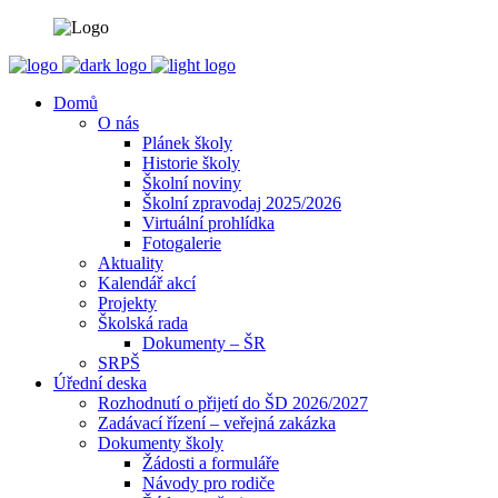
Domů
O nás
Plánek školy
Historie školy
Školní noviny
Školní zpravodaj 2025/2026
Virtuální prohlídka
Fotogalerie
Aktuality
Kalendář akcí
Projekty
Školská rada
Dokumenty – ŠR
SRPŠ
Úřední deska
Rozhodnutí o přijetí do ŠD 2026/2027
Zadávací řízení – veřejná zakázka
Dokumenty školy
Žádosti a formuláře
Návody pro rodiče