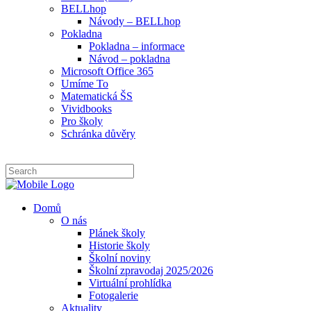
BELLhop
Návody – BELLhop
Pokladna
Pokladna – informace
Návod – pokladna
Microsoft Office 365
Umíme To
Matematická ŠS
Vividbooks
Pro školy
Schránka důvěry
Domů
O nás
Plánek školy
Historie školy
Školní noviny
Školní zpravodaj 2025/2026
Virtuální prohlídka
Fotogalerie
Aktuality