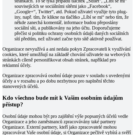
stránkách. To se týká případů tlačítek „Sdílet“, „Líbí se mi“
souvisejících se sociálními sítěmi jako „Facebook“,
„Google+“, Twitter“, atd. Pokud uživatel využije tyto plug-
iny, např. tím, že klikne na tlačítko „Líbí se mi“ nebo tím, že
někde zanechá komentář, informace budou přeposlány
sociální síti, a publikovány na jeho účtu. Doporučujeme
přečíst si politiku ochrany osobních údajů daných sociálních
sítí předtím, než uživatel začne tyto sítě aktivně používat.
Organizace nevyužívá a ani nedala pokyn Zpracovateli k využívání
cookies, které umožňují na základě chování uživatele na webových
stránkách cíleně personifikovat obsah stránek, například pro
reklamní účely.
Organizace zpracovává osobní údaje pouze v souladu s uvedenými
účely a v rozsahu a po dobu nezbytnou pro naplnění těchto
stanovených účelů.
Kdo všechno bude mít k Vašim osobním údajům
přístup?
Osobní údaje mohou být pro zajištění výše popsaných účelů vedle
Organizace a jeho zaměstnanců zpracovávány také partnery
Organizace. Externí partnery, kteří jako zpracovatelé mohou
zpracovávat Vaše osobní údaje, si Organizace pečlivě vybírá a svěří