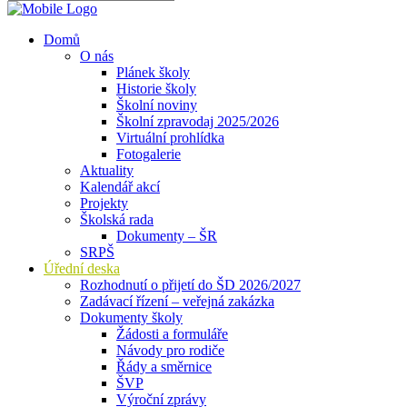
Domů
O nás
Plánek školy
Historie školy
Školní noviny
Školní zpravodaj 2025/2026
Virtuální prohlídka
Fotogalerie
Aktuality
Kalendář akcí
Projekty
Školská rada
Dokumenty – ŠR
SRPŠ
Úřední deska
Rozhodnutí o přijetí do ŠD 2026/2027
Zadávací řízení – veřejná zakázka
Dokumenty školy
Žádosti a formuláře
Návody pro rodiče
Řády a směrnice
ŠVP
Výroční zprávy