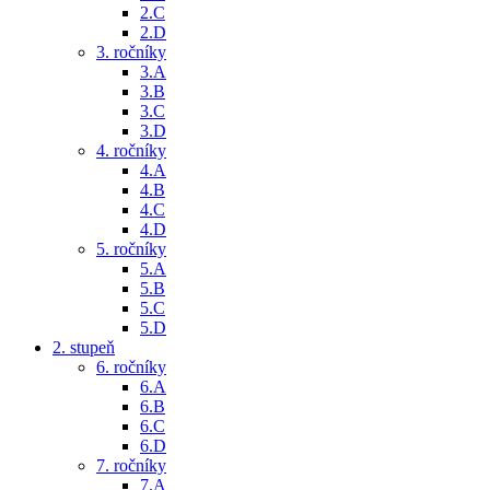
2.C
2.D
3. ročníky
3.A
3.B
3.C
3.D
4. ročníky
4.A
4.B
4.C
4.D
5. ročníky
5.A
5.B
5.C
5.D
2. stupeň
6. ročníky
6.A
6.B
6.C
6.D
7. ročníky
7.A