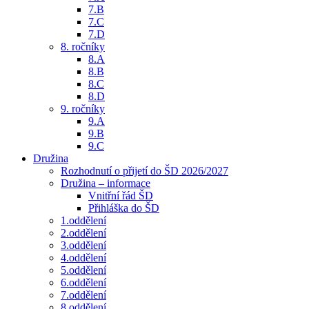
7.B
7.C
7.D
8. ročníky
8.A
8.B
8.C
8.D
9. ročníky
9.A
9.B
9.C
Družina
Rozhodnutí o přijetí do ŠD 2026/2027
Družina – informace
Vnitřní řád ŠD
Přihláška do ŠD
1.oddělení
2.oddělení
3.oddělení
4.oddělení
5.oddělení
6.oddělení
7.oddělení
8.oddělení