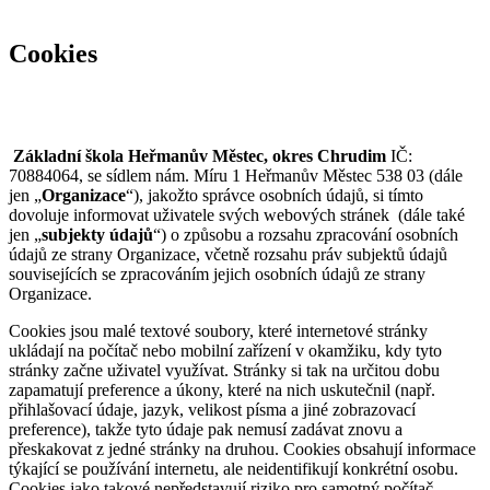
Cookies
Základní škola Heřmanův Městec, okres Chrudim
IČ:
70884064, se sídlem nám. Míru 1 Heřmanův Městec 538 03 (dále
jen „
Organizace
“), jakožto správce osobních údajů, si tímto
dovoluje informovat uživatele svých webových stránek
(dále také
jen „
subjekty údajů
“) o způsobu a rozsahu zpracování osobních
údajů ze strany Organizace, včetně rozsahu práv subjektů údajů
souvisejících se zpracováním jejich osobních údajů ze strany
Organizace.
Cookies jsou malé textové soubory, které internetové stránky
ukládají na počítač nebo mobilní zařízení v okamžiku, kdy tyto
stránky začne uživatel využívat. Stránky si tak na určitou dobu
zapamatují preference a úkony, které na nich uskutečnil (např.
přihlašovací údaje, jazyk, velikost písma a jiné zobrazovací
preference), takže tyto údaje pak nemusí zadávat znovu a
přeskakovat z jedné stránky na druhou. Cookies obsahují informace
týkající se používání internetu, ale neidentifikují konkrétní osobu.
Cookies jako takové nepředstavují riziko pro samotný počítač.