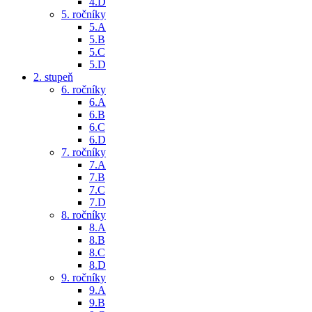
4.D
5. ročníky
5.A
5.B
5.C
5.D
2. stupeň
6. ročníky
6.A
6.B
6.C
6.D
7. ročníky
7.A
7.B
7.C
7.D
8. ročníky
8.A
8.B
8.C
8.D
9. ročníky
9.A
9.B