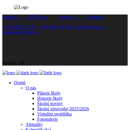
Edookit
BELLhop
Strava.cz
Pokladna
+420 469 695 101
+420 469 630 089
skola@zshm.cz
podatelna@zshm.cz
Sledujte nás
Domů
O nás
Plánek školy
Historie školy
Školní noviny
Školní zpravodaj 2025/2026
Virtuální prohlídka
Fotogalerie
Aktuality
Kalendář akcí