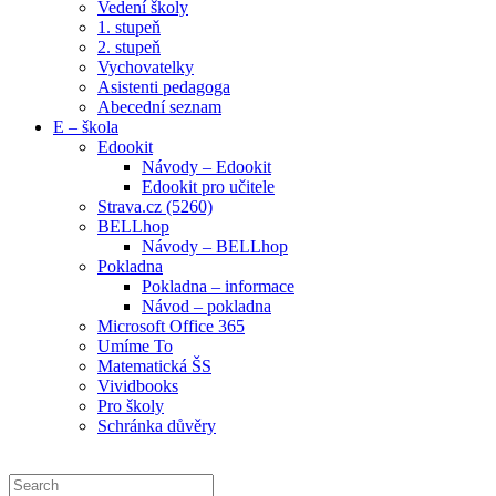
Vedení školy
1. stupeň
2. stupeň
Vychovatelky
Asistenti pedagoga
Abecední seznam
E – škola
Edookit
Návody – Edookit
Edookit pro učitele
Strava.cz (5260)
BELLhop
Návody – BELLhop
Pokladna
Pokladna – informace
Návod – pokladna
Microsoft Office 365
Umíme To
Matematická ŠS
Vividbooks
Pro školy
Schránka důvěry