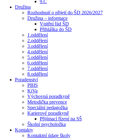
9.C
Družina
Rozhodnutí o přijetí do ŠD 2026/2027
Družina – informace
Vnitřní řád ŠD
Přihláška do ŠD
1.oddělení
2.oddělení
3.oddělení
4.oddělení
5.oddělení
6.oddělení
7.oddělení
8.oddělení
Poradenství
PBIS
KiVa
Výchovná poradkyně
Metodička prevence
Speciální pedagožka
Karierové poradkyně
Přijímací řízení na SŠ
Školní psycholožka
Kontakty
Kontaktní údaje školy