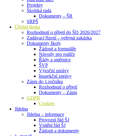
Projekty
Školská rada
Dokumenty – ŠR
SRPŠ
Úřední deska
Rozhodnutí o přijetí do ŠD 2026/2027
Zadávací řízení – veřejná zakázka
Dokumenty školy
Žádosti a formuláře
Návody pro rodiče
Řády a směrnice
ŠVP
Výroční zprávy
Inspekční zprávy
Zápis do 1.ročníku
Rozhodnutí o přijetí
Dokumenty – Zápis
GDPR
Cookies
Jídelna
Jídelna – informace
Provozní řád ŠJ
Vnitřní řád ŠJ
Žádosti a dokumenty