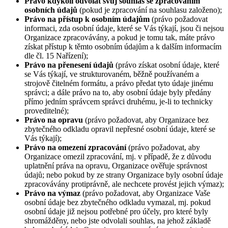
Právo kdykoli odvolat svůj souhlas se zpracováním
osobních údajů
(pokud je zpracování na souhlasu založeno);
Právo na přístup k osobním údajům
(právo požadovat
informaci, zda osobní údaje, které se Vás týkají, jsou či nejsou
Organizace zpracovávány, a pokud je tomu tak, máte právo
získat přístup k těmto osobním údajům a k dalším informacím
dle čl. 15 Nařízení);
Právo na přenesení údajů
(právo získat osobní údaje, které
se Vás týkají, ve strukturovaném, běžně používaném a
strojově čitelném formátu, a právo předat tyto údaje jinému
správci; a dále právo na to, aby osobní údaje byly předány
přímo jedním správcem správci druhému, je-li to technicky
proveditelné);
Právo na opravu
(právo požadovat, aby Organizace bez
zbytečného odkladu opravil nepřesné osobní údaje, které se
Vás týkají);
Právo na omezení zpracování
(právo požadovat, aby
Organizace omezil zpracování, mj. v případě, že z důvodu
uplatnění práva na opravu, Organizace ověřuje správnost
údajů; nebo pokud by ze strany Organizace byly osobní údaje
zpracovávány protiprávně, ale nechcete provést jejich výmaz);
Právo na výmaz
(právo požadovat, aby Organizace Vaše
osobní údaje bez zbytečného odkladu vymazal, mj. pokud
osobní údaje již nejsou potřebné pro účely, pro které byly
shromážděny, nebo jste odvolali souhlas, na jehož základě