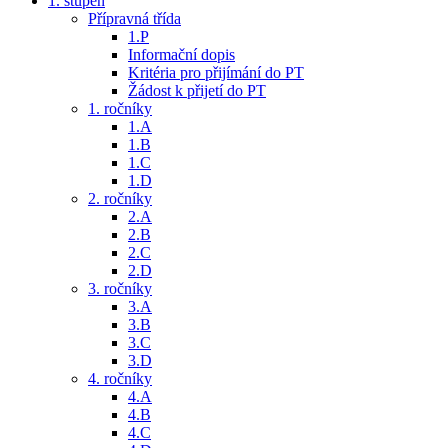
1. stupeň
Přípravná třída
1.P
Informační dopis
Kritéria pro přijímání do PT
Žádost k přijetí do PT
1. ročníky
1.A
1.B
1.C
1.D
2. ročníky
2.A
2.B
2.C
2.D
3. ročníky
3.A
3.B
3.C
3.D
4. ročníky
4.A
4.B
4.C