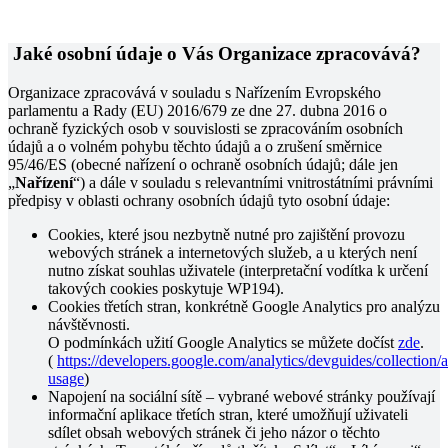
Jaké osobní údaje o Vás Organizace zpracovává?
Organizace zpracovává v souladu s Nařízením Evropského
parlamentu a Rady (EU) 2016/679 ze dne 27. dubna 2016 o
ochraně fyzických osob v souvislosti se zpracováním osobních
údajů a o volném pohybu těchto údajů a o zrušení směrnice
95/46/ES (obecné nařízení o ochraně osobních údajů; dále jen
„
Nařízení
“) a dále v souladu s relevantními vnitrostátními právními
předpisy v oblasti ochrany osobních údajů tyto osobní údaje:
Cookies, které jsou nezbytně nutné pro zajištění provozu
webových stránek a internetových služeb, a u kterých není
nutno získat souhlas uživatele (interpretační vodítka k určení
takových cookies poskytuje WP194).
Cookies třetích stran, konkrétně Google Analytics pro analýzu
návštěvnosti.
O podmínkách užití Google Analytics se můžete dočíst
zde
.
(
https://developers.google.com/analytics/devguides/collection/a
usage
)
Napojení na sociální sítě – vybrané webové stránky používají
informační aplikace třetích stran, které umožňují uživateli
sdílet obsah webových stránek či jeho názor o těchto