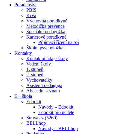
Poradenství
PBIS
KiVa
Výchovná poradkyně
Metodička prevence
Speciální pedagožka
Karierové poradkyně
Přijímací řízení na SŠ
Školní psycholožka
Kontakty
Kontaktní údaje školy
Vedení školy
1. stupeň
2. stupeň
Vychovatelky
Asistenti pedagoga
Abecední seznam
E – škola
Edookit
Návody – Edookit
Edookit pro učitele
Strava.cz (5260)
BELLhop
Návody – BELLhop
Pokladna