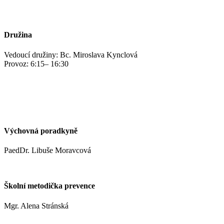
jidelna@zshm.cz
+420 469 695 101, +420 469 687 440
Družina
Vedoucí družiny: Bc. Miroslava Kynclová
Provoz: 6:15– 16:30
kynclovam@zshm.cz
+420 737 952 316
Výchovná poradkyně
PaedDr. Libuše Moravcová
moravcoval@zshm.cz
Školní metodička prevence
Mgr. Alena Stránská
stranskaa@zshm.cz