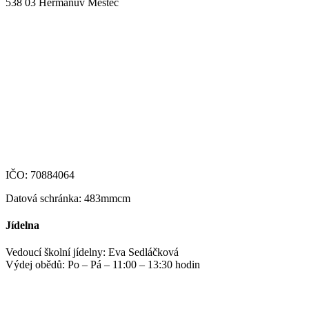
538 03 Heřmanův Městec
+420 469 695 101, +420 469 630 089
+420 607 172 449
podatelna@zshm.cz
skola@zshm.cz
123-4639690207/0100
IČO: 70884064
Datová schránka: 483mmcm
Jídelna
Vedoucí školní jídelny: Eva Sedláčková
Výdej obědů: Po – Pá – 11:00 – 13:30 hodin