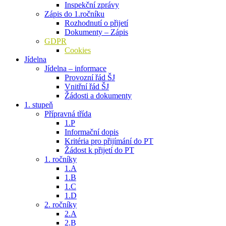
Inspekční zprávy
Zápis do 1.ročníku
Rozhodnutí o přijetí
Dokumenty – Zápis
GDPR
Cookies
Jídelna
Jídelna – informace
Provozní řád ŠJ
Vnitřní řád ŠJ
Žádosti a dokumenty
1. stupeň
Přípravná třída
1.P
Informační dopis
Kritéria pro přijímání do PT
Žádost k přijetí do PT
1. ročníky
1.A
1.B
1.C
1.D
2. ročníky
2.A
2.B