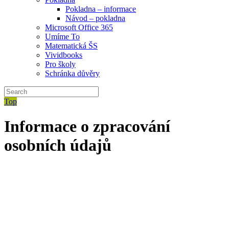
Pokladna – informace
Návod – pokladna
Microsoft Office 365
Umíme To
Matematická ŠS
Vividbooks
Pro školy
Schránka důvěry
Top
Informace o zpracování
osobních údajů