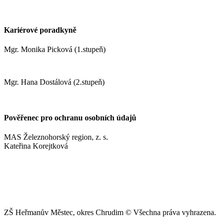
+420 737 622 547
Kariérové poradkyně
Mgr. Monika Picková (1.stupeň)
pickovam@zshm.cz
Mgr. Hana Dostálová (2.stupeň)
dostalovah@zshm.cz
Pověřenec pro ochranu osobních údajů
MAS Železnohorský region, z. s.
Kateřina Korejtková
vn.konzult@gmail.com
ZŠ Heřmanův Městec, okres Chrudim © Všechna práva vyhrazena.