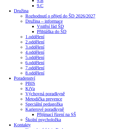
9.B
9.C
Družina
Rozhodnutí o přijetí do ŠD 2026/2027
Družina – informace
Vnitřní řád ŠD
Přihláška do ŠD
1.oddělení
2.oddělení
3.oddělení
4.oddělení
5.oddělení
6.oddělení
7.oddělení
8.oddělení
Poradenství
PBIS
KiVa
Výchovná poradkyně
Metodička prevence
Speciální pedagožka
Karierové poradkyně
Přijímací řízení na SŠ
Školní psycholožka
Kontakty