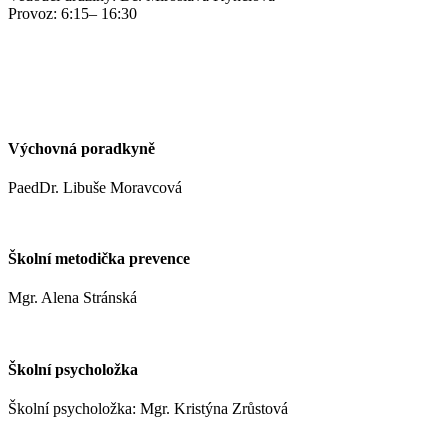
Provoz: 6:15– 16:30
kynclovam@zshm.cz
+420 737 952 316
Výchovná poradkyně
PaedDr. Libuše Moravcová
moravcoval@zshm.cz
Školní metodička prevence
Mgr. Alena Stránská
stranskaa@zshm.cz
Školní psycholožka
Školní psycholožka: Mgr. Kristýna Zrůstová
zrustovak@zshm.cz