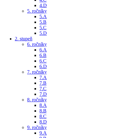
4.D
5. ročníky
5.A
5.B
5.C
5.D
2. stupeň
6. ročníky
6.A
6.B
6.C
6.D
7. ročníky
7.A
7.B
7.C
7.D
8. ročníky
8.A
8.B
8.C
8.D
9. ročníky
9.A