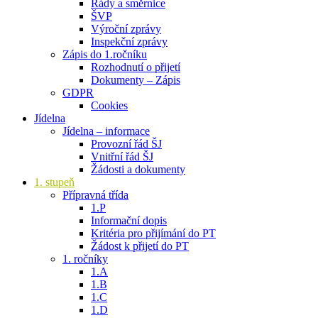
Řády a směrnice
ŠVP
Výroční zprávy
Inspekční zprávy
Zápis do 1.ročníku
Rozhodnutí o přijetí
Dokumenty – Zápis
GDPR
Cookies
Jídelna
Jídelna – informace
Provozní řád ŠJ
Vnitřní řád ŠJ
Žádosti a dokumenty
1. stupeň
Přípravná třída
1.P
Informační dopis
Kritéria pro přijímání do PT
Žádost k přijetí do PT
1. ročníky
1.A
1.B
1.C
1.D