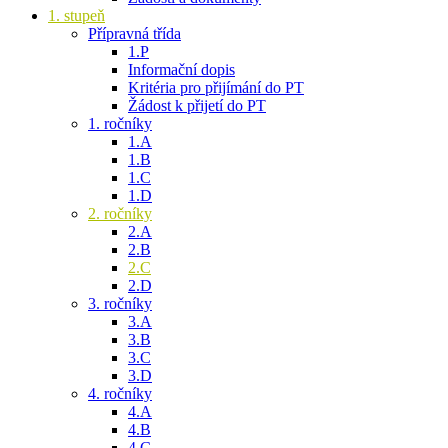
1. stupeň
Přípravná třída
1.P
Informační dopis
Kritéria pro přijímání do PT
Žádost k přijetí do PT
1. ročníky
1.A
1.B
1.C
1.D
2. ročníky
2.A
2.B
2.C
2.D
3. ročníky
3.A
3.B
3.C
3.D
4. ročníky
4.A
4.B
4.C