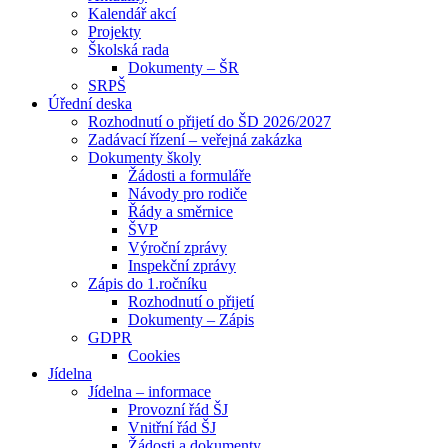
Kalendář akcí
Projekty
Školská rada
Dokumenty – ŠR
SRPŠ
Úřední deska
Rozhodnutí o přijetí do ŠD 2026/2027
Zadávací řízení – veřejná zakázka
Dokumenty školy
Žádosti a formuláře
Návody pro rodiče
Řády a směrnice
ŠVP
Výroční zprávy
Inspekční zprávy
Zápis do 1.ročníku
Rozhodnutí o přijetí
Dokumenty – Zápis
GDPR
Cookies
Jídelna
Jídelna – informace
Provozní řád ŠJ
Vnitřní řád ŠJ
Žádosti a dokumenty