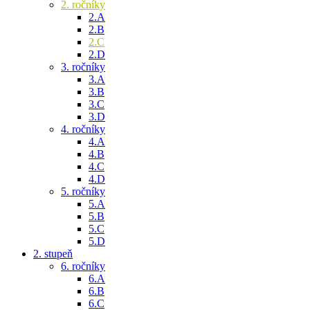
2. ročníky
2.A
2.B
2.C
2.D
3. ročníky
3.A
3.B
3.C
3.D
4. ročníky
4.A
4.B
4.C
4.D
5. ročníky
5.A
5.B
5.C
5.D
2. stupeň
6. ročníky
6.A
6.B
6.C