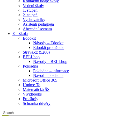
Kontaktní údaje školy
Vedení školy
1. stupeň
2. stupeň
Vychovatelky
Asistenti pedagoga
Abecední seznam
E – škola
Edookit
Návody – Edookit
Edookit pro učitele
Strava.cz (5260)
BELLhop
Návody – BELLhop
Pokladna
Pokladna – informace
Návod – pokladna
Microsoft Office 365
Umíme To
Matematická ŠS
Vividbooks
Pro školy
Schránka důvěry