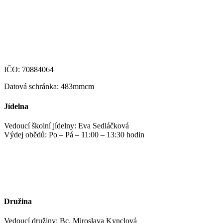
podatelna@zshm.cz
skola@zshm.cz
123-4639690207/0100
IČO: 70884064
Datová schránka: 483mmcm
Jídelna
Vedoucí školní jídelny: Eva Sedláčková
Výdej obědů: Po – Pá – 11:00 – 13:30 hodin
jidelna@zshm.cz
+420 469 695 101, +420 469 687 440
Družina
Vedoucí družiny: Bc. Miroslava Kynclová