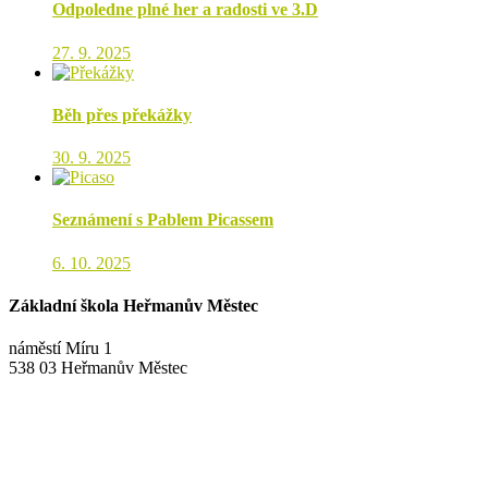
Odpoledne plné her a radosti ve 3.D
27. 9. 2025
Běh přes překážky
30. 9. 2025
Seznámení s Pablem Picassem
6. 10. 2025
Základní škola Heřmanův Městec
náměstí Míru 1
538 03 Heřmanův Městec
+420 469 695 101, +420 469 630 089
+420 607 172 449