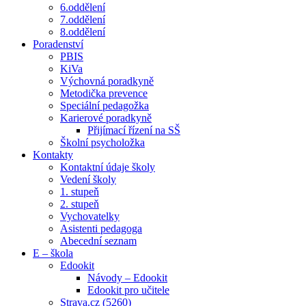
6.oddělení
7.oddělení
8.oddělení
Poradenství
PBIS
KiVa
Výchovná poradkyně
Metodička prevence
Speciální pedagožka
Karierové poradkyně
Přijímací řízení na SŠ
Školní psycholožka
Kontakty
Kontaktní údaje školy
Vedení školy
1. stupeň
2. stupeň
Vychovatelky
Asistenti pedagoga
Abecední seznam
E – škola
Edookit
Návody – Edookit
Edookit pro učitele
Strava.cz (5260)