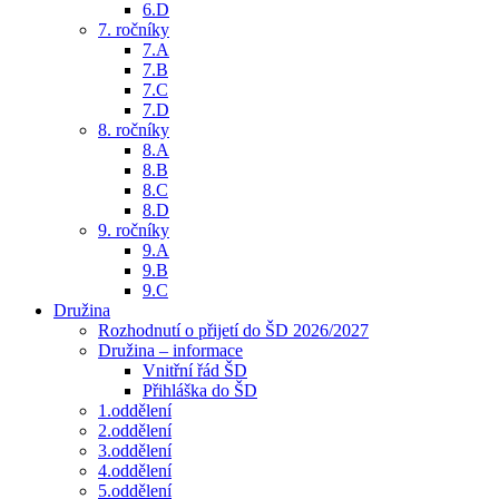
6.D
7. ročníky
7.A
7.B
7.C
7.D
8. ročníky
8.A
8.B
8.C
8.D
9. ročníky
9.A
9.B
9.C
Družina
Rozhodnutí o přijetí do ŠD 2026/2027
Družina – informace
Vnitřní řád ŠD
Přihláška do ŠD
1.oddělení
2.oddělení
3.oddělení
4.oddělení
5.oddělení