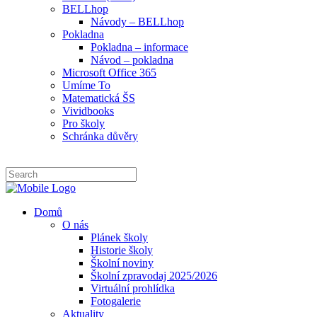
BELLhop
Návody – BELLhop
Pokladna
Pokladna – informace
Návod – pokladna
Microsoft Office 365
Umíme To
Matematická ŠS
Vividbooks
Pro školy
Schránka důvěry
Domů
O nás
Plánek školy
Historie školy
Školní noviny
Školní zpravodaj 2025/2026
Virtuální prohlídka
Fotogalerie
Aktuality