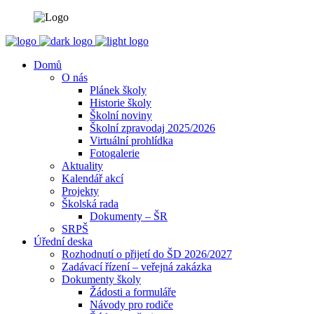
Domů
O nás
Plánek školy
Historie školy
Školní noviny
Školní zpravodaj 2025/2026
Virtuální prohlídka
Fotogalerie
Aktuality
Kalendář akcí
Projekty
Školská rada
Dokumenty – ŠR
SRPŠ
Úřední deska
Rozhodnutí o přijetí do ŠD 2026/2027
Zadávací řízení – veřejná zakázka
Dokumenty školy
Žádosti a formuláře
Návody pro rodiče