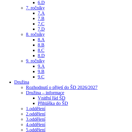
6.D
7. ročníky
7.A
7.B
7.C
7.D
8. ročníky
8.A
8.B
8.C
8.D
9. ročníky
9.A
9.B
9.C
Družina
Rozhodnutí o přijetí do ŠD 2026/2027
Družina – informace
Vnitřní řád ŠD
Přihláška do ŠD
1.oddělení
2.oddělení
3.oddělení
4.oddělení
5.oddělení