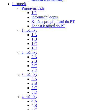
1. stupeň
Přípravná třída
1.P
Informační dopis
Kritéria pro přijímání do PT
Žádost k přijetí do PT
1. ročníky
1.A
1.B
1.C
1.D
2. ročníky
2.A
2.B
2.C
2.D
3. ročníky
3.A
3.B
3.C
3.D
4. ročníky
4.A
4.B
4.C