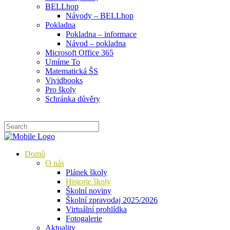
BELLhop
Návody – BELLhop
Pokladna
Pokladna – informace
Návod – pokladna
Microsoft Office 365
Umíme To
Matematická ŠS
Vividbooks
Pro školy
Schránka důvěry
Domů
O nás
Plánek školy
Historie školy
Školní noviny
Školní zpravodaj 2025/2026
Virtuální prohlídka
Fotogalerie
Aktuality