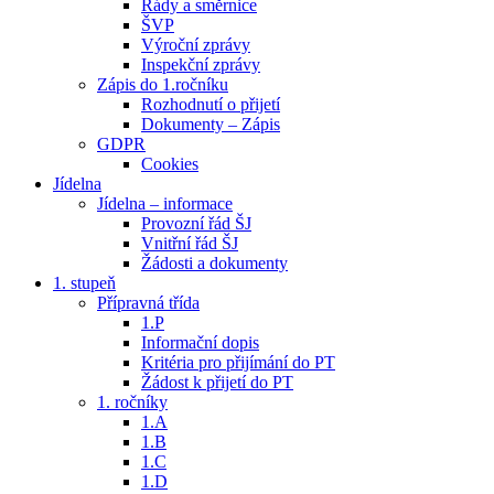
Řády a směrnice
ŠVP
Výroční zprávy
Inspekční zprávy
Zápis do 1.ročníku
Rozhodnutí o přijetí
Dokumenty – Zápis
GDPR
Cookies
Jídelna
Jídelna – informace
Provozní řád ŠJ
Vnitřní řád ŠJ
Žádosti a dokumenty
1. stupeň
Přípravná třída
1.P
Informační dopis
Kritéria pro přijímání do PT
Žádost k přijetí do PT
1. ročníky
1.A
1.B
1.C
1.D