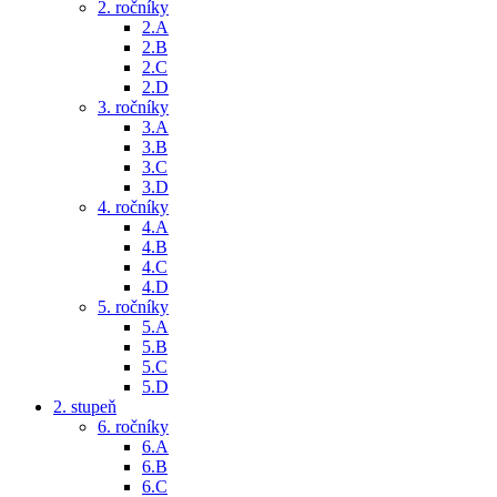
2. ročníky
2.A
2.B
2.C
2.D
3. ročníky
3.A
3.B
3.C
3.D
4. ročníky
4.A
4.B
4.C
4.D
5. ročníky
5.A
5.B
5.C
5.D
2. stupeň
6. ročníky
6.A
6.B
6.C