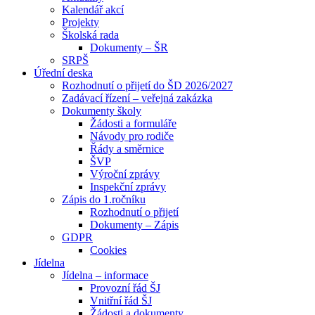
Kalendář akcí
Projekty
Školská rada
Dokumenty – ŠR
SRPŠ
Úřední deska
Rozhodnutí o přijetí do ŠD 2026/2027
Zadávací řízení – veřejná zakázka
Dokumenty školy
Žádosti a formuláře
Návody pro rodiče
Řády a směrnice
ŠVP
Výroční zprávy
Inspekční zprávy
Zápis do 1.ročníku
Rozhodnutí o přijetí
Dokumenty – Zápis
GDPR
Cookies
Jídelna
Jídelna – informace
Provozní řád ŠJ
Vnitřní řád ŠJ
Žádosti a dokumenty