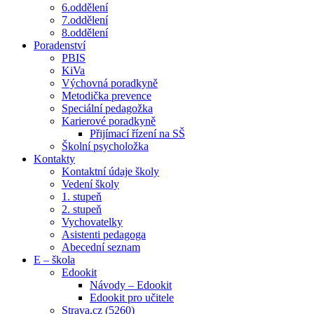
6.oddělení
7.oddělení
8.oddělení
Poradenství
PBIS
KiVa
Výchovná poradkyně
Metodička prevence
Speciální pedagožka
Karierové poradkyně
Přijímací řízení na SŠ
Školní psycholožka
Kontakty
Kontaktní údaje školy
Vedení školy
1. stupeň
2. stupeň
Vychovatelky
Asistenti pedagoga
Abecední seznam
E – škola
Edookit
Návody – Edookit
Edookit pro učitele
Strava.cz (5260)