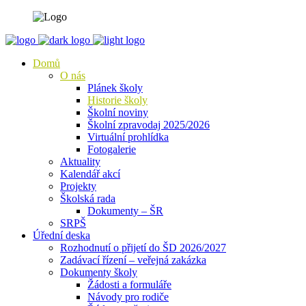
Domů
O nás
Plánek školy
Historie školy
Školní noviny
Školní zpravodaj 2025/2026
Virtuální prohlídka
Fotogalerie
Aktuality
Kalendář akcí
Projekty
Školská rada
Dokumenty – ŠR
SRPŠ
Úřední deska
Rozhodnutí o přijetí do ŠD 2026/2027
Zadávací řízení – veřejná zakázka
Dokumenty školy
Žádosti a formuláře
Návody pro rodiče