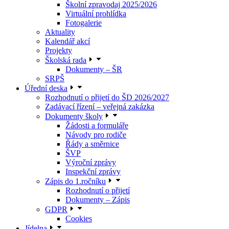
Školní zpravodaj 2025/2026
Virtuální prohlídka
Fotogalerie
Aktuality
Kalendář akcí
Projekty
Školská rada
Dokumenty – ŠR
SRPŠ
Úřední deska
Rozhodnutí o přijetí do ŠD 2026/2027
Zadávací řízení – veřejná zakázka
Dokumenty školy
Žádosti a formuláře
Návody pro rodiče
Řády a směrnice
ŠVP
Výroční zprávy
Inspekční zprávy
Zápis do 1.ročníku
Rozhodnutí o přijetí
Dokumenty – Zápis
GDPR
Cookies
Jídelna