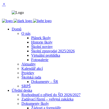
Domů
O nás
Plánek školy
Historie školy
Školní noviny
Školní zpravodaj 2025/2026
Virtuální prohlídka
Fotogalerie
Aktuality
Kalendář akcí
Projekty
Školská rada
Dokumenty – ŠR
SRPŠ
Úřední deska
Rozhodnutí o přijetí do ŠD 2026/2027
Zadávací řízení – veřejná zakázka
Dokumenty školy
Žádosti a formuláře