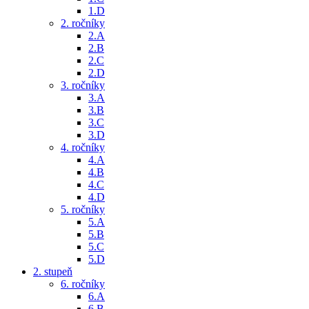
1.D
2. ročníky
2.A
2.B
2.C
2.D
3. ročníky
3.A
3.B
3.C
3.D
4. ročníky
4.A
4.B
4.C
4.D
5. ročníky
5.A
5.B
5.C
5.D
2. stupeň
6. ročníky
6.A
6.B