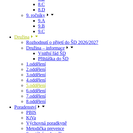
8.C
8.D
9. ročníky
9.A
9.B
9.C
Družina
Rozhodnutí o přijetí do ŠD 2026/2027
Družina – informace
Vnitřní řád ŠD
Přihláška do ŠD
1.oddělení
2.oddělení
3.oddělení
4.oddělení
5.oddělení
6.oddělení
7.oddělení
8.oddělení
Poradenství
PBIS
KiVa
Výchovná poradkyně
Metodička prevence