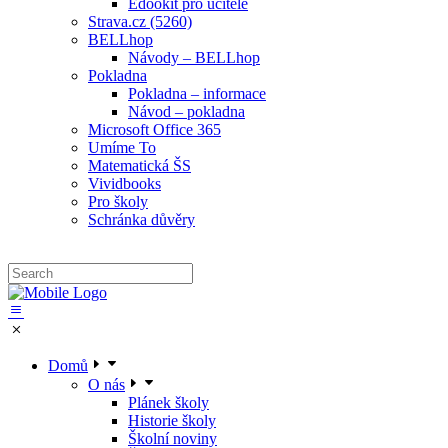
Edookit pro učitele
Strava.cz (5260)
BELLhop
Návody – BELLhop
Pokladna
Pokladna – informace
Návod – pokladna
Microsoft Office 365
Umíme To
Matematická ŠS
Vividbooks
Pro školy
Schránka důvěry
Domů
O nás
Plánek školy
Historie školy
Školní noviny