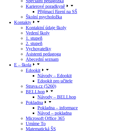
Speciální pedagožka
Karierové poradkyně
Přijímací řízení na SŠ
Školní psycholožka
Kontakty
Kontaktní údaje školy
Vedení školy
1. stupeň
2. stupeň
Vychovatelky
Asistenti pedagoga
Abecední seznam
E – škola
Edookit
Návody – Edookit
Edookit pro učitele
Strava.cz (5260)
BELLhop
Návody – BELLhop
Pokladna
Pokladna – informace
Návod – pokladna
Microsoft Office 365
Umíme To
Matematická ŠS