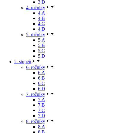
3.D
4. ročníky
4.A
4.B
4.C
4.D
5. ročníky
5.A
5.B
5.C
5.D
2. stupeň
6. ročníky
6.A
6.B
6.C
6.D
7. ročníky
7.A
7.B
7.C
7.D
8. ročníky
8.A
8.B