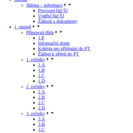
Jídelna – informace
Provozní řád ŠJ
Vnitřní řád ŠJ
Žádosti a dokumenty
1. stupeň
Přípravná třída
1.P
Informační dopis
Kritéria pro přijímání do PT
Žádost k přijetí do PT
1. ročníky
1.A
1.B
1.C
1.D
2. ročníky
2.A
2.B
2.C
2.D
3. ročníky
3.A
3.B
3.C