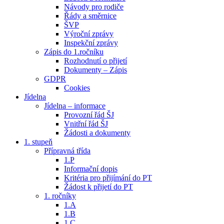
Návody pro rodiče
Řády a směrnice
ŠVP
Výroční zprávy
Inspekční zprávy
Zápis do 1.ročníku
Rozhodnutí o přijetí
Dokumenty – Zápis
GDPR
Cookies
Jídelna
Jídelna – informace
Provozní řád ŠJ
Vnitřní řád ŠJ
Žádosti a dokumenty
1. stupeň
Přípravná třída
1.P
Informační dopis
Kritéria pro přijímání do PT
Žádost k přijetí do PT
1. ročníky
1.A
1.B
1.C