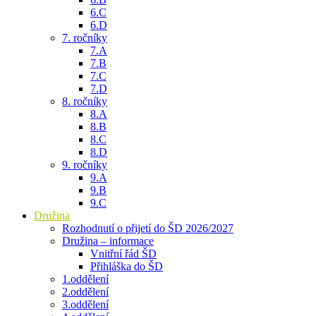
6.C
6.D
7. ročníky
7.A
7.B
7.C
7.D
8. ročníky
8.A
8.B
8.C
8.D
9. ročníky
9.A
9.B
9.C
Družina
Rozhodnutí o přijetí do ŠD 2026/2027
Družina – informace
Vnitřní řád ŠD
Přihláška do ŠD
1.oddělení
2.oddělení
3.oddělení