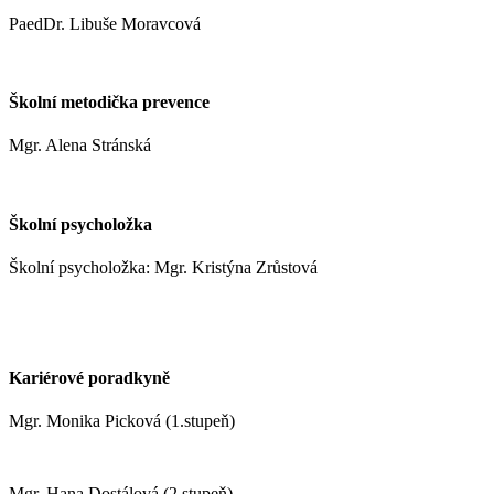
PaedDr. Libuše Moravcová
moravcoval@zshm.cz
Školní metodička prevence
Mgr. Alena Stránská
stranskaa@zshm.cz
Školní psycholožka
Školní psycholožka: Mgr. Kristýna Zrůstová
zrustovak@zshm.cz
+420 737 622 547
Kariérové poradkyně
Mgr. Monika Picková (1.stupeň)
pickovam@zshm.cz
Mgr. Hana Dostálová (2.stupeň)