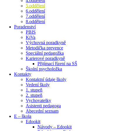
4.oddělení
5.oddělení
6.oddělení
7.oddělení
8.oddělení
Poradenství
PBIS
KiVa
Výchovná poradkyně
Metodička prevence
Speciální pedagožka
Karierové poradkyně
Přijímací řízení na SŠ
Školní psycholožka
Kontakty
Kontaktní údaje školy
Vedení školy
1. stupeň
2. stupeň
Vychovatelky
Asistenti pedagoga
Abecední seznam
E – škola
Edookit
Návody – Edookit