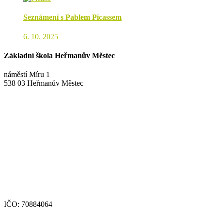
Seznámení s Pablem Picassem
6. 10. 2025
Základní škola Heřmanův Městec
náměstí Míru 1
538 03 Heřmanův Městec
+420 469 695 101, +420 469 630 089
+420 607 172 449
podatelna@zshm.cz
skola@zshm.cz
123-4639690207/0100
IČO: 70884064