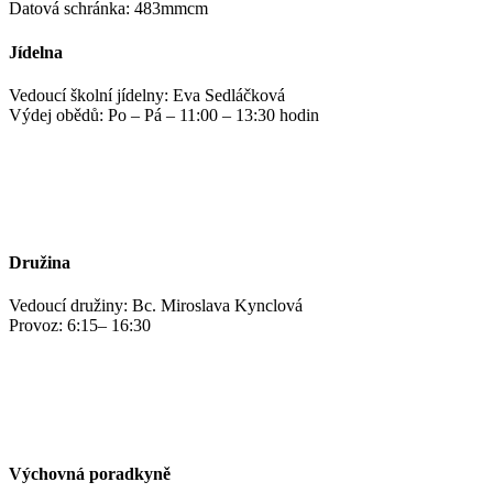
Datová schránka: 483mmcm
Jídelna
Vedoucí školní jídelny: Eva Sedláčková
Výdej obědů: Po – Pá – 11:00 – 13:30 hodin
jidelna@zshm.cz
+420 469 695 101, +420 469 687 440
Družina
Vedoucí družiny: Bc. Miroslava Kynclová
Provoz: 6:15– 16:30
kynclovam@zshm.cz
+420 737 952 316
Výchovná poradkyně