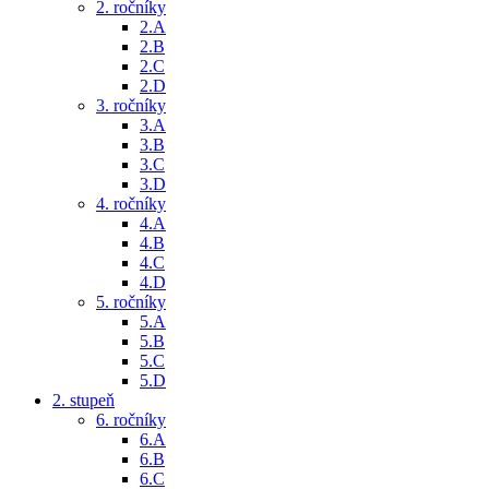
2. ročníky
2.A
2.B
2.C
2.D
3. ročníky
3.A
3.B
3.C
3.D
4. ročníky
4.A
4.B
4.C
4.D
5. ročníky
5.A
5.B
5.C
5.D
2. stupeň
6. ročníky
6.A
6.B
6.C