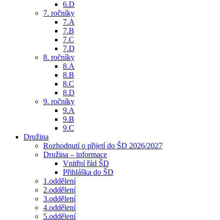
6.D
7. ročníky
7.A
7.B
7.C
7.D
8. ročníky
8.A
8.B
8.C
8.D
9. ročníky
9.A
9.B
9.C
Družina
Rozhodnutí o přijetí do ŠD 2026/2027
Družina – informace
Vnitřní řád ŠD
Přihláška do ŠD
1.oddělení
2.oddělení
3.oddělení
4.oddělení
5.oddělení