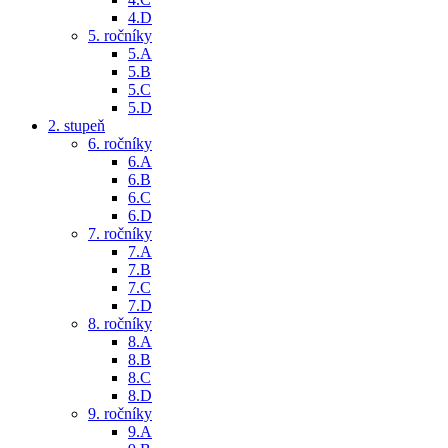
4.D
5. ročníky
5.A
5.B
5.C
5.D
2. stupeň
6. ročníky
6.A
6.B
6.C
6.D
7. ročníky
7.A
7.B
7.C
7.D
8. ročníky
8.A
8.B
8.C
8.D
9. ročníky
9.A