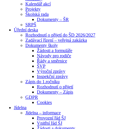
Kalendář akcí
Projekty
Školská rada
Dokumenty – ŠR
SRPŠ
Úřední deska
Rozhodnutí o přijetí do ŠD 2026/2027
Zadávací řízení – veřejná zakázka
Dokumenty školy
Žádosti a formuláře
Návody pro rodiče
Řády a směrnice
ŠVP
Výroční zprávy
Inspekční zprávy
Zápis do 1.ročníku
Rozhodnutí o přijetí
Dokumenty – Zápis
GDPR
Cookies
Jídelna
Jídelna – informace
Provozní řád ŠJ
Vnitřní řád ŠJ
Žádosti a dokumenty