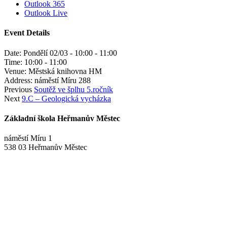
Outlook 365
Outlook Live
Event Details
Date:
Pondělí 02/03 - 10:00
-
11:00
Time:
10:00 - 11:00
Venue:
Městská knihovna HM
Address:
náměstí Míru 288
Previous
Soutěž ve šplhu 5.ročník
Next
9.C – Geologická vycházka
Základní škola Heřmanův Městec
náměstí Míru 1
538 03 Heřmanův Městec
+420 469 695 101, +420 469 630 089
+420 607 172 449
podatelna@zshm.cz
skola@zshm.cz