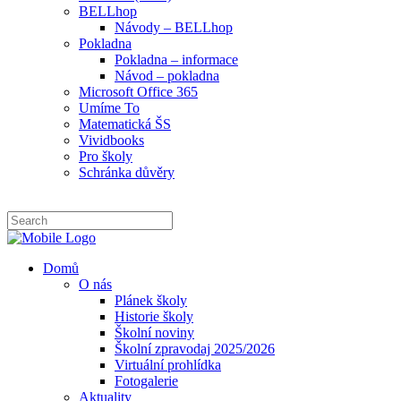
BELLhop
Návody – BELLhop
Pokladna
Pokladna – informace
Návod – pokladna
Microsoft Office 365
Umíme To
Matematická ŠS
Vividbooks
Pro školy
Schránka důvěry
Domů
O nás
Plánek školy
Historie školy
Školní noviny
Školní zpravodaj 2025/2026
Virtuální prohlídka
Fotogalerie
Aktuality