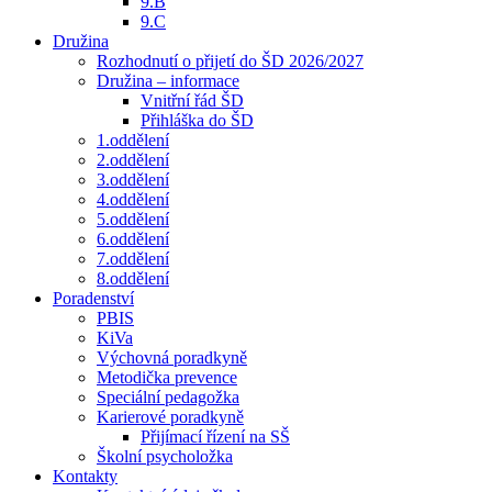
9.B
9.C
Družina
Rozhodnutí o přijetí do ŠD 2026/2027
Družina – informace
Vnitřní řád ŠD
Přihláška do ŠD
1.oddělení
2.oddělení
3.oddělení
4.oddělení
5.oddělení
6.oddělení
7.oddělení
8.oddělení
Poradenství
PBIS
KiVa
Výchovná poradkyně
Metodička prevence
Speciální pedagožka
Karierové poradkyně
Přijímací řízení na SŠ
Školní psycholožka
Kontakty