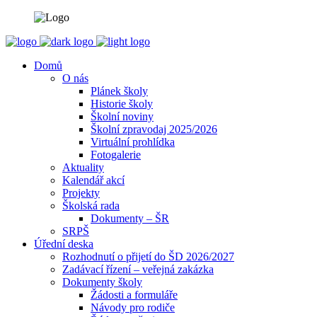
Domů
O nás
Plánek školy
Historie školy
Školní noviny
Školní zpravodaj 2025/2026
Virtuální prohlídka
Fotogalerie
Aktuality
Kalendář akcí
Projekty
Školská rada
Dokumenty – ŠR
SRPŠ
Úřední deska
Rozhodnutí o přijetí do ŠD 2026/2027
Zadávací řízení – veřejná zakázka
Dokumenty školy
Žádosti a formuláře
Návody pro rodiče