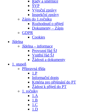
Řády a směrnice
ŠVP
Výroční zprávy
Inspekční zprávy
Zápis do 1.ročníku
Rozhodnutí o přijetí
Dokumenty – Zápis
GDPR
Cookies
Jídelna
Jídelna – informace
Provozní řád ŠJ
Vnitřní řád ŠJ
Žádosti a dokumenty
1. stupeň
Přípravná třída
1.P
Informační dopis
Kritéria pro přijímání do PT
Žádost k přijetí do PT
1. ročníky
1.A
1.B
1.C
1.D