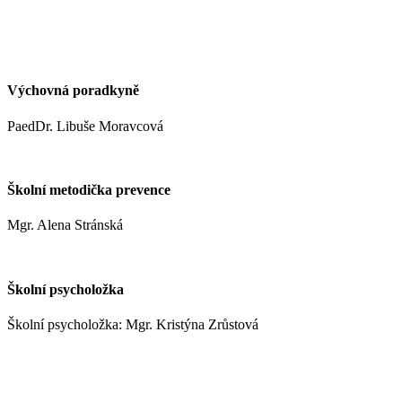
kynclovam@zshm.cz
+420 737 952 316
Výchovná poradkyně
PaedDr. Libuše Moravcová
moravcoval@zshm.cz
Školní metodička prevence
Mgr. Alena Stránská
stranskaa@zshm.cz
Školní psycholožka
Školní psycholožka: Mgr. Kristýna Zrůstová
zrustovak@zshm.cz
+420 737 622 547