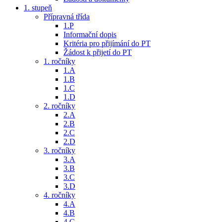
1. stupeň
Přípravná třída
1.P
Informační dopis
Kritéria pro přijímání do PT
Žádost k přijetí do PT
1. ročníky
1.A
1.B
1.C
1.D
2. ročníky
2.A
2.B
2.C
2.D
3. ročníky
3.A
3.B
3.C
3.D
4. ročníky
4.A
4.B
4.C