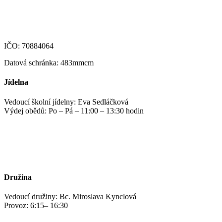
123-4639690207/0100
IČO: 70884064
Datová schránka: 483mmcm
Jídelna
Vedoucí školní jídelny: Eva Sedláčková
Výdej obědů: Po – Pá – 11:00 – 13:30 hodin
jidelna@zshm.cz
+420 469 695 101, +420 469 687 440
Družina
Vedoucí družiny: Bc. Miroslava Kynclová
Provoz: 6:15– 16:30