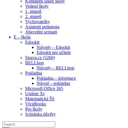
Kontaktní údaje školy
Vedení školy
1. stupeň
2. stupeň
Vychovatelky
Asistenti pedagoga
Abecední seznam
E – škola
Edookit
Návody – Edookit
Edookit pro učitele
Strava.cz (5260)
BELLhop
Návody – BELLhop
Pokladna
Pokladna – informace
Návod – pokladna
Microsoft Office 365
Umíme To
Matematická ŠS
Vividbooks
Pro školy
Schránka důvěry