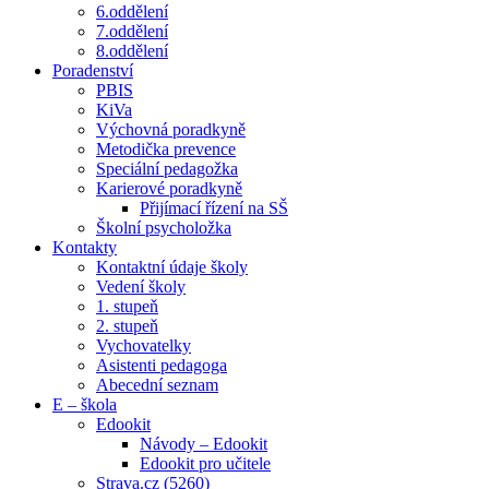
6.oddělení
7.oddělení
8.oddělení
Poradenství
PBIS
KiVa
Výchovná poradkyně
Metodička prevence
Speciální pedagožka
Karierové poradkyně
Přijímací řízení na SŠ
Školní psycholožka
Kontakty
Kontaktní údaje školy
Vedení školy
1. stupeň
2. stupeň
Vychovatelky
Asistenti pedagoga
Abecední seznam
E – škola
Edookit
Návody – Edookit
Edookit pro učitele
Strava.cz (5260)