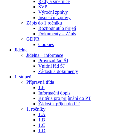
Řády a směrnice
ŠVP
Výroční zprávy
Inspekční zprávy
Zápis do 1.ročníku
Rozhodnutí o přijetí
Dokumenty – Zápis
GDPR
Cookies
Jídelna
Jídelna – informace
Provozní řád ŠJ
Vnitřní řád ŠJ
Žádosti a dokumenty
1. stupeň
Přípravná třída
1.P
Informační dopis
Kritéria pro přijímání do PT
Žádost k přijetí do PT
1. ročníky
1.A
1.B
1.C
1.D