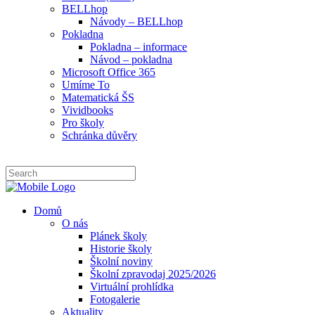
BELLhop
Návody – BELLhop
Pokladna
Pokladna – informace
Návod – pokladna
Microsoft Office 365
Umíme To
Matematická ŠS
Vividbooks
Pro školy
Schránka důvěry
Domů
O nás
Plánek školy
Historie školy
Školní noviny
Školní zpravodaj 2025/2026
Virtuální prohlídka
Fotogalerie
Aktuality