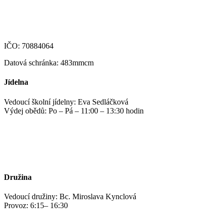
123-4639690207/0100
IČO: 70884064
Datová schránka: 483mmcm
Jídelna
Vedoucí školní jídelny: Eva Sedláčková
Výdej obědů: Po – Pá – 11:00 – 13:30 hodin
jidelna@zshm.cz
+420 469 695 101, +420 469 687 440
Družina
Vedoucí družiny: Bc. Miroslava Kynclová
Provoz: 6:15– 16:30