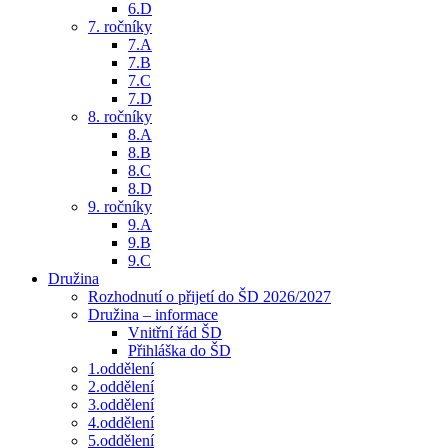
6.D
7. ročníky
7.A
7.B
7.C
7.D
8. ročníky
8.A
8.B
8.C
8.D
9. ročníky
9.A
9.B
9.C
Družina
Rozhodnutí o přijetí do ŠD 2026/2027
Družina – informace
Vnitřní řád ŠD
Přihláška do ŠD
1.oddělení
2.oddělení
3.oddělení
4.oddělení
5.oddělení