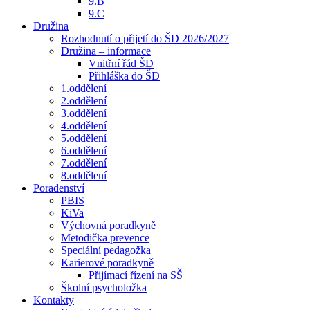
9.B
9.C
Družina
Rozhodnutí o přijetí do ŠD 2026/2027
Družina – informace
Vnitřní řád ŠD
Přihláška do ŠD
1.oddělení
2.oddělení
3.oddělení
4.oddělení
5.oddělení
6.oddělení
7.oddělení
8.oddělení
Poradenství
PBIS
KiVa
Výchovná poradkyně
Metodička prevence
Speciální pedagožka
Karierové poradkyně
Přijímací řízení na SŠ
Školní psycholožka
Kontakty