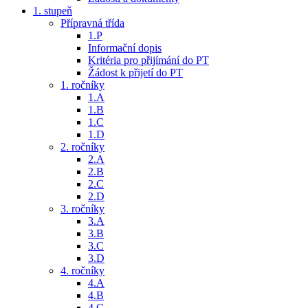
1. stupeň
Přípravná třída
1.P
Informační dopis
Kritéria pro přijímání do PT
Žádost k přijetí do PT
1. ročníky
1.A
1.B
1.C
1.D
2. ročníky
2.A
2.B
2.C
2.D
3. ročníky
3.A
3.B
3.C
3.D
4. ročníky
4.A
4.B
4.C