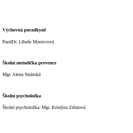
kynclovam@zshm.cz
+420 737 952 316
Výchovná poradkyně
PaedDr. Libuše Moravcová
moravcoval@zshm.cz
Školní metodička prevence
Mgr. Alena Stránská
stranskaa@zshm.cz
Školní psycholožka
Školní psycholožka: Mgr. Kristýna Zrůstová
zrustovak@zshm.cz
+420 737 622 547