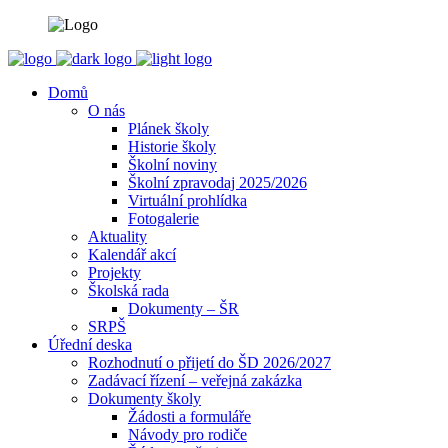
Domů
O nás
Plánek školy
Historie školy
Školní noviny
Školní zpravodaj 2025/2026
Virtuální prohlídka
Fotogalerie
Aktuality
Kalendář akcí
Projekty
Školská rada
Dokumenty – ŠR
SRPŠ
Úřední deska
Rozhodnutí o přijetí do ŠD 2026/2027
Zadávací řízení – veřejná zakázka
Dokumenty školy
Žádosti a formuláře
Návody pro rodiče