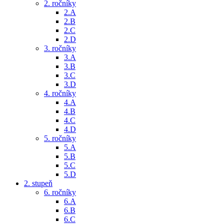
2. ročníky
2.A
2.B
2.C
2.D
3. ročníky
3.A
3.B
3.C
3.D
4. ročníky
4.A
4.B
4.C
4.D
5. ročníky
5.A
5.B
5.C
5.D
2. stupeň
6. ročníky
6.A
6.B
6.C