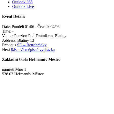
Outlook 365
Outlook Live
Event Details
Date:
Pondělí 01/06
-
Čtvrtek 04/06
Time:
-
Venue:
Penzion Pod Drátníkem, Blatiny
Address:
Blatiny 13
Previous
ŠD – Retrohrádky
Next
8.B – Zeměpisná vycházka
Základní škola Heřmanův Městec
náměstí Míru 1
538 03 Heřmanův Městec
+420 469 695 101, +420 469 630 089
+420 607 172 449
podatelna@zshm.cz
skola@zshm.cz