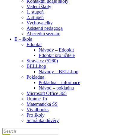
Kontaktní údaje školy
Vedení školy
1. stupeň
2. stupeň
Vychovatelky
Asistenti pedagoga
Abecední seznam
E – škola
Edookit
Návody – Edookit
Edookit pro učitele
Strava.cz (5260)
BELLhop
Návody – BELLhop
Pokladna
Pokladna – informace
Návod – pokladna
Microsoft Office 365
Umíme To
Matematická ŠS
Vividbooks
Pro školy
Schránka důvěry