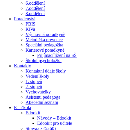
6.oddělení
7.oddělení
8.oddělení
Poradenství
PBIS
KiVa
Výchovná poradkyně
Metodička prevence
Speciální pedagožka
Karierové poradkyně
Přijímací řízení na SŠ
Školní psycholožka
Kontakty
Kontaktní údaje školy
Vedení školy
1. stupeň
2. stupeň
Vychovatelky
Asistenti pedagoga
Abecední seznam
E – škola
Edookit
Návody – Edookit
Edookit pro učitele
Strava.cz (5260)