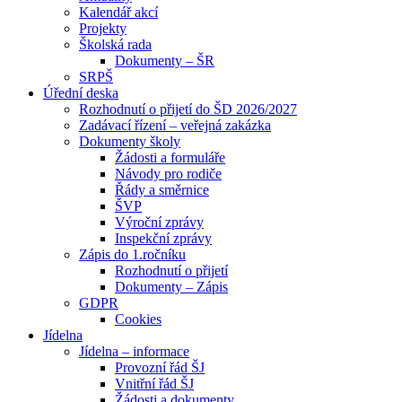
Kalendář akcí
Projekty
Školská rada
Dokumenty – ŠR
SRPŠ
Úřední deska
Rozhodnutí o přijetí do ŠD 2026/2027
Zadávací řízení – veřejná zakázka
Dokumenty školy
Žádosti a formuláře
Návody pro rodiče
Řády a směrnice
ŠVP
Výroční zprávy
Inspekční zprávy
Zápis do 1.ročníku
Rozhodnutí o přijetí
Dokumenty – Zápis
GDPR
Cookies
Jídelna
Jídelna – informace
Provozní řád ŠJ
Vnitřní řád ŠJ
Žádosti a dokumenty