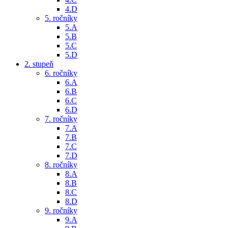
4.D
5. ročníky
5.A
5.B
5.C
5.D
2. stupeň
6. ročníky
6.A
6.B
6.C
6.D
7. ročníky
7.A
7.B
7.C
7.D
8. ročníky
8.A
8.B
8.C
8.D
9. ročníky
9.A