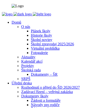
Domů
O nás
Plánek školy
Historie školy
Školní noviny
Školní zpravodaj 2025/2026
Virtuální prohlídka
Fotogalerie
Aktuality
Kalendář akcí
Projekty
Školská rada
Dokumenty – ŠR
SRPŠ
Úřední deska
Rozhodnutí o přijetí do ŠD 2026/2027
Zadávací řízení – veřejná zakázka
Dokumenty školy
Žádosti a formuláře
Návody pro rodiče