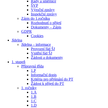
Řády a směrnice
ŠVP
Výroční zprávy
Inspekční zprávy
Zápis do 1.ročníku
Rozhodnutí o přijetí
Dokumenty – Zápis
GDPR
Cookies
Jídelna
Jídelna – informace
Provozní řád ŠJ
Vnitřní řád ŠJ
Žádosti a dokumenty
1. stupeň
Přípravná třída
1.P
Informační dopis
Kritéria pro přijímání do PT
Žádost k přijetí do PT
1. ročníky
1.A
1.B
1.C
1.D