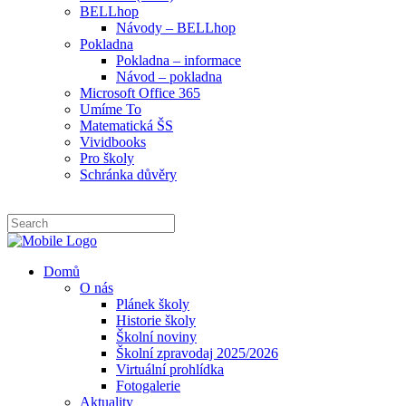
BELLhop
Návody – BELLhop
Pokladna
Pokladna – informace
Návod – pokladna
Microsoft Office 365
Umíme To
Matematická ŠS
Vividbooks
Pro školy
Schránka důvěry
Domů
O nás
Plánek školy
Historie školy
Školní noviny
Školní zpravodaj 2025/2026
Virtuální prohlídka
Fotogalerie
Aktuality