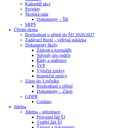
Kalendář akcí
Projekty
Školská rada
Dokumenty – ŠR
SRPŠ
Úřední deska
Rozhodnutí o přijetí do ŠD 2026/2027
Zadávací řízení – veřejná zakázka
Dokumenty školy
Žádosti a formuláře
Návody pro rodiče
Řády a směrnice
ŠVP
Výroční zprávy
Inspekční zprávy
Zápis do 1.ročníku
Rozhodnutí o přijetí
Dokumenty – Zápis
GDPR
Cookies
Jídelna
Jídelna – informace
Provozní řád ŠJ
Vnitřní řád ŠJ
Žádosti a dokumenty