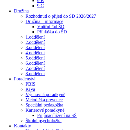
9.B
9.C
Družina
Rozhodnutí o přijetí do ŠD 2026/2027
Družina – informace
Vnitřní řád ŠD
Přihláška do ŠD
1.oddělení
2.oddělení
3.oddělení
4.oddělení
5.oddělení
6.oddělení
7.oddělení
8.oddělení
Poradenství
PBIS
KiVa
Výchovná poradkyně
Metodička prevence
Speciální pedagožka
Karierové poradkyně
Přijímací řízení na SŠ
Školní psycholožka
Kontakty