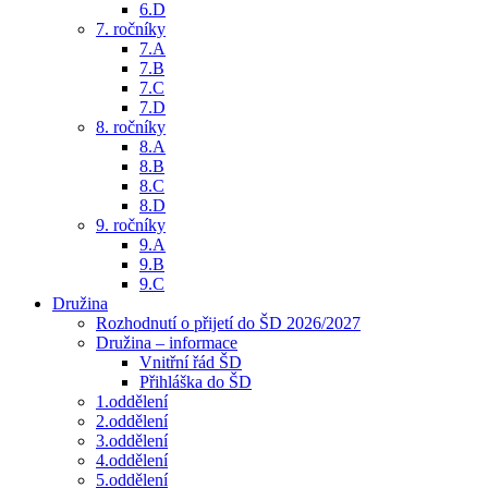
6.D
7. ročníky
7.A
7.B
7.C
7.D
8. ročníky
8.A
8.B
8.C
8.D
9. ročníky
9.A
9.B
9.C
Družina
Rozhodnutí o přijetí do ŠD 2026/2027
Družina – informace
Vnitřní řád ŠD
Přihláška do ŠD
1.oddělení
2.oddělení
3.oddělení
4.oddělení
5.oddělení