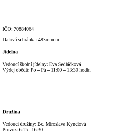
123-4639690207/0100
IČO: 70884064
Datová schránka: 483mmcm
Jídelna
Vedoucí školní jídelny: Eva Sedláčková
Výdej obědů: Po – Pá – 11:00 – 13:30 hodin
jidelna@zshm.cz
+420 469 695 101, +420 469 687 440
Družina
Vedoucí družiny: Bc. Miroslava Kynclová
Provoz: 6:15– 16:30