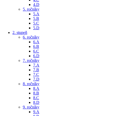
4.D
5. ročníky
5.A
5.B
5.C
5.D
2. stupeň
6. ročníky
6.A
6.B
6.C
6.D
7. ročníky
7.A
7.B
7.C
7.D
8. ročníky
8.A
8.B
8.C
8.D
9. ročníky
9.A