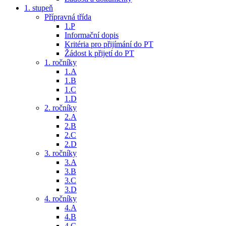
1. stupeň
Přípravná třída
1.P
Informační dopis
Kritéria pro přijímání do PT
Žádost k přijetí do PT
1. ročníky
1.A
1.B
1.C
1.D
2. ročníky
2.A
2.B
2.C
2.D
3. ročníky
3.A
3.B
3.C
3.D
4. ročníky
4.A
4.B
4.C