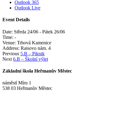
Outlook 365
Outlook Live
Event Details
Date:
Středa 24/06
-
Pátek 26/06
Time:
-
Venue:
Trhová Kamenice
Address:
Raisovo nám. 4
Previous
5.B – Piknik
Next
6.B – Školní výlet
Základní škola Heřmanův Městec
náměstí Míru 1
538 03 Heřmanův Městec
+420 469 695 101, +420 469 630 089
+420 607 172 449
podatelna@zshm.cz
skola@zshm.cz