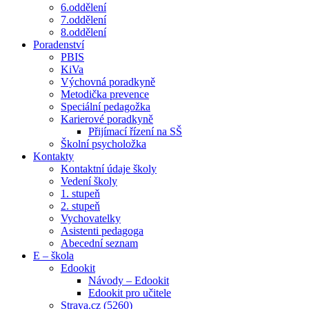
6.oddělení
7.oddělení
8.oddělení
Poradenství
PBIS
KiVa
Výchovná poradkyně
Metodička prevence
Speciální pedagožka
Karierové poradkyně
Přijímací řízení na SŠ
Školní psycholožka
Kontakty
Kontaktní údaje školy
Vedení školy
1. stupeň
2. stupeň
Vychovatelky
Asistenti pedagoga
Abecední seznam
E – škola
Edookit
Návody – Edookit
Edookit pro učitele
Strava.cz (5260)