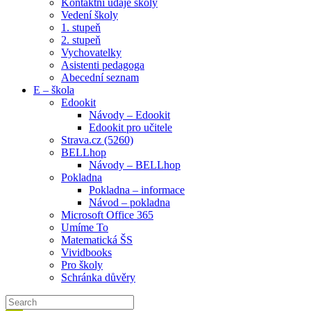
Kontaktní údaje školy
Vedení školy
1. stupeň
2. stupeň
Vychovatelky
Asistenti pedagoga
Abecední seznam
E – škola
Edookit
Návody – Edookit
Edookit pro učitele
Strava.cz (5260)
BELLhop
Návody – BELLhop
Pokladna
Pokladna – informace
Návod – pokladna
Microsoft Office 365
Umíme To
Matematická ŠS
Vividbooks
Pro školy
Schránka důvěry