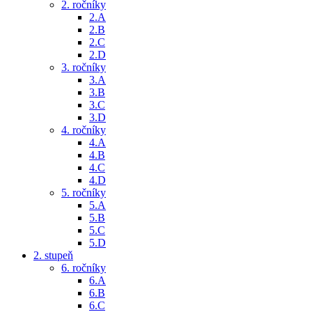
2. ročníky
2.A
2.B
2.C
2.D
3. ročníky
3.A
3.B
3.C
3.D
4. ročníky
4.A
4.B
4.C
4.D
5. ročníky
5.A
5.B
5.C
5.D
2. stupeň
6. ročníky
6.A
6.B
6.C