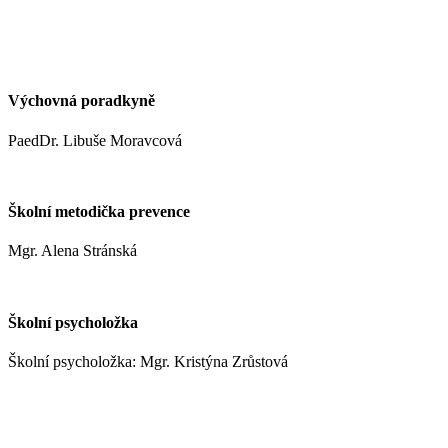
kynclovam@zshm.cz
+420 737 952 316
Výchovná poradkyně
PaedDr. Libuše Moravcová
moravcoval@zshm.cz
Školní metodička prevence
Mgr. Alena Stránská
stranskaa@zshm.cz
Školní psycholožka
Školní psycholožka: Mgr. Kristýna Zrůstová
zrustovak@zshm.cz
+420 737 622 547