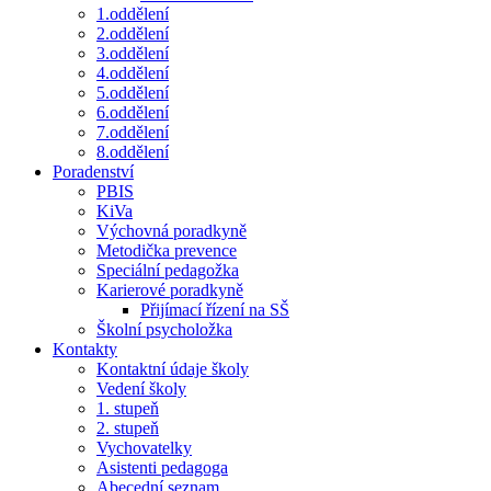
1.oddělení
2.oddělení
3.oddělení
4.oddělení
5.oddělení
6.oddělení
7.oddělení
8.oddělení
Poradenství
PBIS
KiVa
Výchovná poradkyně
Metodička prevence
Speciální pedagožka
Karierové poradkyně
Přijímací řízení na SŠ
Školní psycholožka
Kontakty
Kontaktní údaje školy
Vedení školy
1. stupeň
2. stupeň
Vychovatelky
Asistenti pedagoga
Abecední seznam