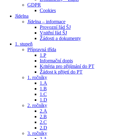
GDPR
Cookies
Jídelna
Jídelna – informace
Provozní řád ŠJ
Vnitřní řád ŠJ
Žádosti a dokumenty
1. stupeň
Přípravná třída
1.P
Informační dopis
Kritéria pro přijímání do PT
Žádost k přijetí do PT
1. ročníky
1.A
1.B
1.C
1.D
2. ročníky
2.A
2.B
2.C
2.D
3. ročníky
3.A