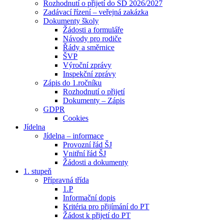
Rozhodnutí o přijetí do ŠD 2026/2027
Zadávací řízení – veřejná zakázka
Dokumenty školy
Žádosti a formuláře
Návody pro rodiče
Řády a směrnice
ŠVP
Výroční zprávy
Inspekční zprávy
Zápis do 1.ročníku
Rozhodnutí o přijetí
Dokumenty – Zápis
GDPR
Cookies
Jídelna
Jídelna – informace
Provozní řád ŠJ
Vnitřní řád ŠJ
Žádosti a dokumenty
1. stupeň
Přípravná třída
1.P
Informační dopis
Kritéria pro přijímání do PT
Žádost k přijetí do PT