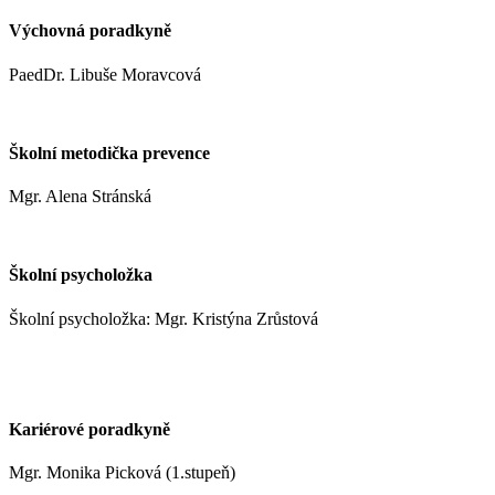
Výchovná poradkyně
PaedDr. Libuše Moravcová
moravcoval@zshm.cz
Školní metodička prevence
Mgr. Alena Stránská
stranskaa@zshm.cz
Školní psycholožka
Školní psycholožka: Mgr. Kristýna Zrůstová
zrustovak@zshm.cz
+420 737 622 547
Kariérové poradkyně
Mgr. Monika Picková (1.stupeň)