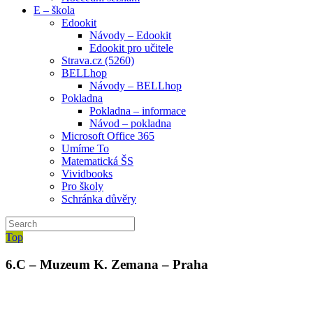
E – škola
Edookit
Návody – Edookit
Edookit pro učitele
Strava.cz (5260)
BELLhop
Návody – BELLhop
Pokladna
Pokladna – informace
Návod – pokladna
Microsoft Office 365
Umíme To
Matematická ŠS
Vividbooks
Pro školy
Schránka důvěry
Top
6.C – Muzeum K. Zemana – Praha