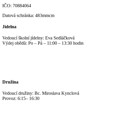
IČO: 70884064
Datová schránka: 483mmcm
Jídelna
Vedoucí školní jídelny: Eva Sedláčková
Výdej obědů: Po – Pá – 11:00 – 13:30 hodin
jidelna@zshm.cz
+420 469 695 101, +420 469 687 440
Družina
Vedoucí družiny: Bc. Miroslava Kynclová
Provoz: 6:15– 16:30
kynclovam@zshm.cz
+420 737 952 316