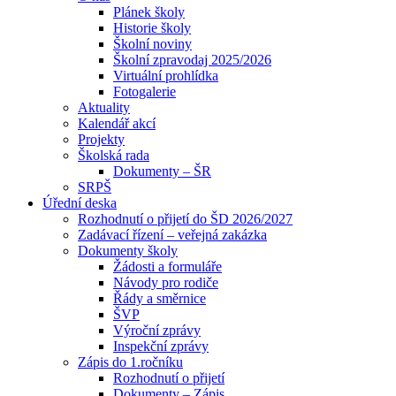
Plánek školy
Historie školy
Školní noviny
Školní zpravodaj 2025/2026
Virtuální prohlídka
Fotogalerie
Aktuality
Kalendář akcí
Projekty
Školská rada
Dokumenty – ŠR
SRPŠ
Úřední deska
Rozhodnutí o přijetí do ŠD 2026/2027
Zadávací řízení – veřejná zakázka
Dokumenty školy
Žádosti a formuláře
Návody pro rodiče
Řády a směrnice
ŠVP
Výroční zprávy
Inspekční zprávy
Zápis do 1.ročníku
Rozhodnutí o přijetí
Dokumenty – Zápis