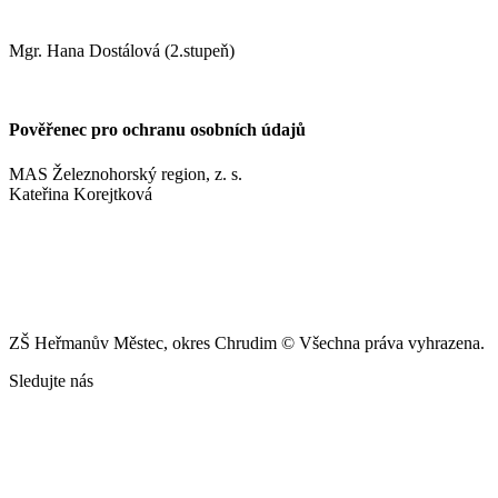
pickovam@zshm.cz
Mgr. Hana Dostálová (2.stupeň)
dostalovah@zshm.cz
Pověřenec pro ochranu osobních údajů
MAS Železnohorský region, z. s.
Kateřina Korejtková
vn.konzult@gmail.com
ZŠ Heřmanův Městec, okres Chrudim © Všechna práva vyhrazena.
Sledujte nás