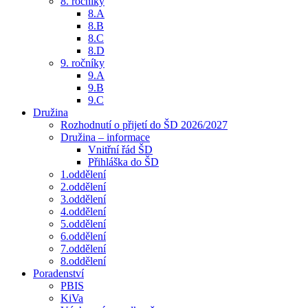
8. ročníky
8.A
8.B
8.C
8.D
9. ročníky
9.A
9.B
9.C
Družina
Rozhodnutí o přijetí do ŠD 2026/2027
Družina – informace
Vnitřní řád ŠD
Přihláška do ŠD
1.oddělení
2.oddělení
3.oddělení
4.oddělení
5.oddělení
6.oddělení
7.oddělení
8.oddělení
Poradenství
PBIS
KiVa