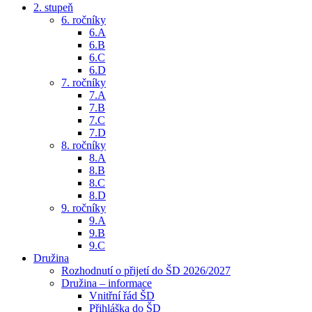
2. stupeň
6. ročníky
6.A
6.B
6.C
6.D
7. ročníky
7.A
7.B
7.C
7.D
8. ročníky
8.A
8.B
8.C
8.D
9. ročníky
9.A
9.B
9.C
Družina
Rozhodnutí o přijetí do ŠD 2026/2027
Družina – informace
Vnitřní řád ŠD
Přihláška do ŠD