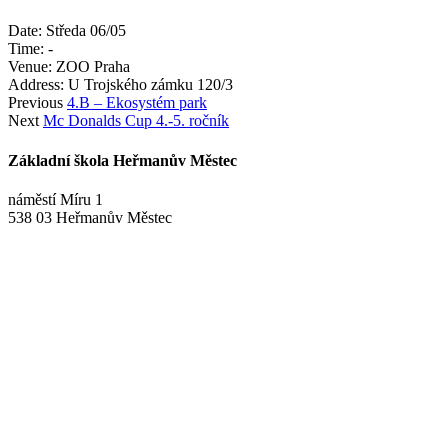
Date:
Středa 06/05
Time:
-
Venue:
ZOO Praha
Address:
U Trojského zámku 120/3
Previous
4.B – Ekosystém park
Next
Mc Donalds Cup 4.-5. ročník
Základní škola Heřmanův Městec
náměstí Míru 1
538 03 Heřmanův Městec
+420 469 695 101, +420 469 630 089
+420 607 172 449
podatelna@zshm.cz
skola@zshm.cz
123-4639690207/0100