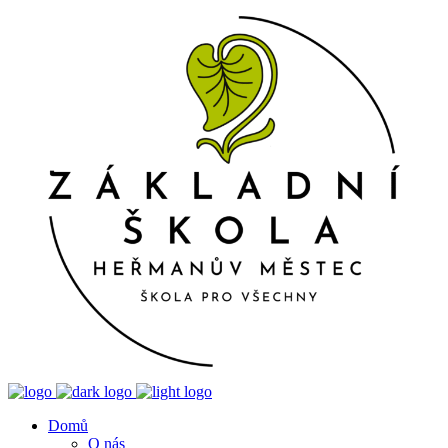
Domů
O nás