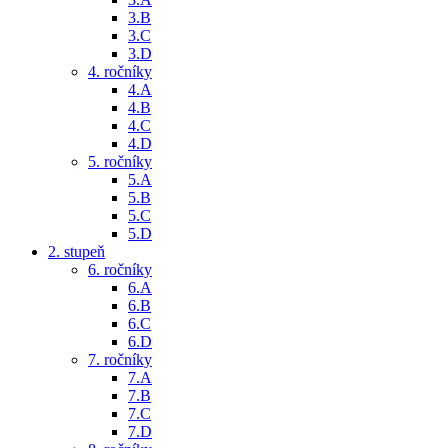
3.B
3.C
3.D
4. ročníky
4.A
4.B
4.C
4.D
5. ročníky
5.A
5.B
5.C
5.D
2. stupeň
6. ročníky
6.A
6.B
6.C
6.D
7. ročníky
7.A
7.B
7.C
7.D