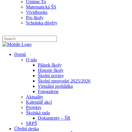
Umíme To
Matematická ŠS
Vividbooks
Pro školy
Schránka důvěry
Domů
O nás
Plánek školy
Historie školy
Školní noviny
Školní zpravodaj 2025/2026
Virtuální prohlídka
Fotogalerie
Aktuality
Kalendář akcí
Projekty
Školská rada
Dokumenty – ŠR
SRPŠ
Úřední deska