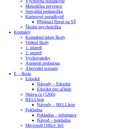
Výchovná poradkyně
Metodička prevence
Speciální pedagožka
Karierové poradkyně
Přijímací řízení na SŠ
Školní psycholožka
Kontakty
Kontaktní údaje školy
Vedení školy
1. stupeň
2. stupeň
Vychovatelky
Asistenti pedagoga
Abecední seznam
E – škola
Edookit
Návody – Edookit
Edookit pro učitele
Strava.cz (5260)
BELLhop
Návody – BELLhop
Pokladna
Pokladna – informace
Návod – pokladna
Microsoft Office 365