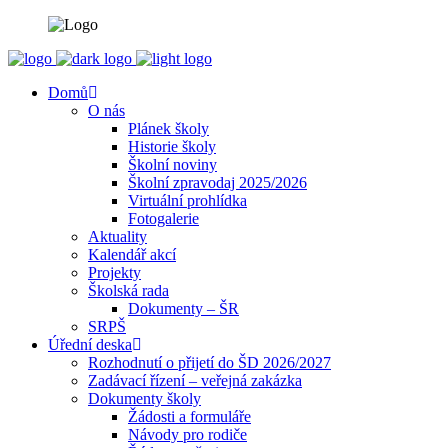
Domů
O nás
Plánek školy
Historie školy
Školní noviny
Školní zpravodaj 2025/2026
Virtuální prohlídka
Fotogalerie
Aktuality
Kalendář akcí
Projekty
Školská rada
Dokumenty – ŠR
SRPŠ
Úřední deska
Rozhodnutí o přijetí do ŠD 2026/2027
Zadávací řízení – veřejná zakázka
Dokumenty školy
Žádosti a formuláře
Návody pro rodiče