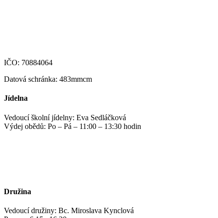
podatelna@zshm.cz
skola@zshm.cz
123-4639690207/0100
IČO: 70884064
Datová schránka: 483mmcm
Jídelna
Vedoucí školní jídelny: Eva Sedláčková
Výdej obědů: Po – Pá – 11:00 – 13:30 hodin
jidelna@zshm.cz
+420 469 695 101, +420 469 687 440
Družina
Vedoucí družiny: Bc. Miroslava Kynclová