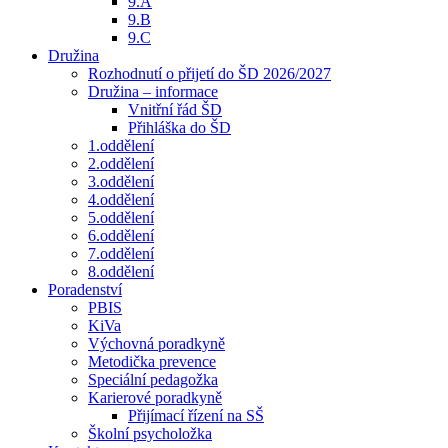
9.A
9.B
9.C
Družina
Rozhodnutí o přijetí do ŠD 2026/2027
Družina – informace
Vnitřní řád ŠD
Přihláška do ŠD
1.oddělení
2.oddělení
3.oddělení
4.oddělení
5.oddělení
6.oddělení
7.oddělení
8.oddělení
Poradenství
PBIS
KiVa
Výchovná poradkyně
Metodička prevence
Speciální pedagožka
Karierové poradkyně
Přijímací řízení na SŠ
Školní psycholožka