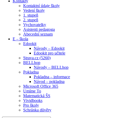
Kontakty
Kontaktní údaje školy
Vedení školy
1. stupeň
2. stupeň
Vychovatelky
Asistenti pedagoga
Abecední seznam
E – škola
Edookit
Návody – Edookit
Edookit pro učitele
Strava.cz (5260)
BELLhop
Návody – BELLhop
Pokladna
Pokladna – informace
Návod – pokladna
Microsoft Office 365
Umíme To
Matematická ŠS
Vividbooks
Pro školy
Schránka důvěry