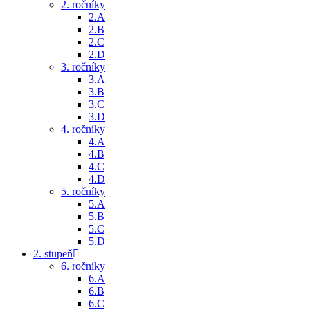
2. ročníky
2.A
2.B
2.C
2.D
3. ročníky
3.A
3.B
3.C
3.D
4. ročníky
4.A
4.B
4.C
4.D
5. ročníky
5.A
5.B
5.C
5.D
2. stupeň
6. ročníky
6.A
6.B
6.C