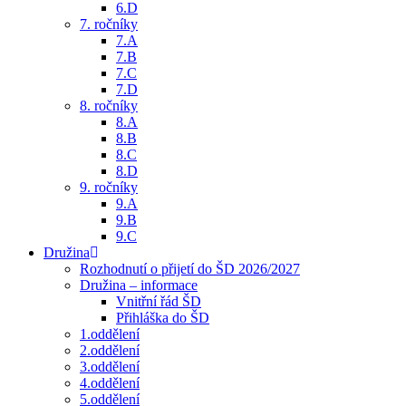
6.D
7. ročníky
7.A
7.B
7.C
7.D
8. ročníky
8.A
8.B
8.C
8.D
9. ročníky
9.A
9.B
9.C
Družina
Rozhodnutí o přijetí do ŠD 2026/2027
Družina – informace
Vnitřní řád ŠD
Přihláška do ŠD
1.oddělení
2.oddělení
3.oddělení
4.oddělení
5.oddělení