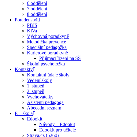
6.oddělení
7.oddělení
8.oddělení
Poradenství
PBIS
KiVa
Výchovná poradkyně
Metodička prevence
Speciální pedagožka
Karierové poradkyně
Přijímací řízení na SŠ
Školní psycholožka
Kontakty
Kontaktní údaje školy
Vedení školy
1. stupeň
2. stupeň
Vychovatelky
Asistenti pedagoga
Abecední seznam
E – škola
Edookit
Návody – Edookit
Edookit pro učitele
Strava.cz (5260)