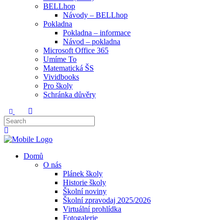
BELLhop
Návody – BELLhop
Pokladna
Pokladna – informace
Návod – pokladna
Microsoft Office 365
Umíme To
Matematická ŠS
Vividbooks
Pro školy
Schránka důvěry
Domů
O nás
Plánek školy
Historie školy
Školní noviny
Školní zpravodaj 2025/2026
Virtuální prohlídka
Fotogalerie