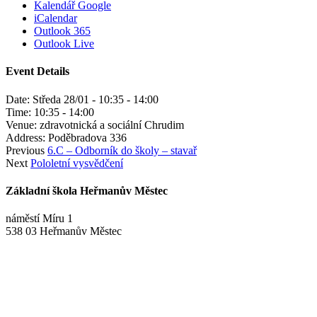
Kalendář Google
iCalendar
Outlook 365
Outlook Live
Event Details
Date:
Středa 28/01 - 10:35
-
14:00
Time:
10:35 - 14:00
Venue:
zdravotnická a sociální Chrudim
Address:
Poděbradova 336
Previous
6.C – Odborník do školy – stavař
Next
Pololetní vysvědčení
Základní škola Heřmanův Městec
náměstí Míru 1
538 03 Heřmanův Městec
+420 469 695 101, +420 469 630 089
+420 607 172 449