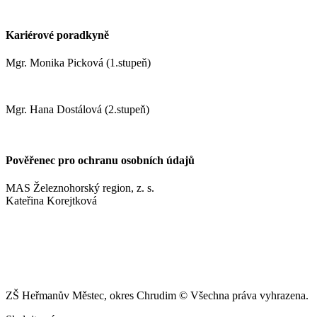
+420 737 622 547
Kariérové poradkyně
Mgr. Monika Picková (1.stupeň)
pickovam@zshm.cz
Mgr. Hana Dostálová (2.stupeň)
dostalovah@zshm.cz
Pověřenec pro ochranu osobních údajů
MAS Železnohorský region, z. s.
Kateřina Korejtková
vn.konzult@gmail.com
ZŠ Heřmanův Městec, okres Chrudim © Všechna práva vyhrazena.