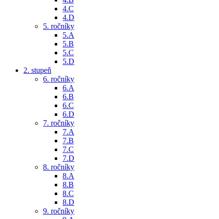
4.C
4.D
5. ročníky
5.A
5.B
5.C
5.D
2. stupeň
6. ročníky
6.A
6.B
6.C
6.D
7. ročníky
7.A
7.B
7.C
7.D
8. ročníky
8.A
8.B
8.C
8.D
9. ročníky