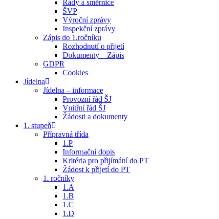
Řády a směrnice
ŠVP
Výroční zprávy
Inspekční zprávy
Zápis do 1.ročníku
Rozhodnutí o přijetí
Dokumenty – Zápis
GDPR
Cookies
Jídelna
Jídelna – informace
Provozní řád ŠJ
Vnitřní řád ŠJ
Žádosti a dokumenty
1. stupeň
Přípravná třída
1.P
Informační dopis
Kritéria pro přijímání do PT
Žádost k přijetí do PT
1. ročníky
1.A
1.B
1.C
1.D