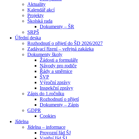
Aktuality
Kalendář akcí
Projekty
Školská rada
Dokumenty – ŠR
SRPŠ
Úřední deska
Rozhodnutí o přijetí do ŠD 2026/2027
Zadávací řízení – veřejná zakázka
Dokumenty školy
Žádosti a formuláře
Návody pro rodiče
Řády a směrnice
ŠVP
Výroční zprávy
Inspekční zprávy
Zápis do 1.ročníku
Rozhodnutí o přijetí
Dokumenty – Zápis
GDPR
Cookies
Jídelna
Jídelna – informace
Provozní řád ŠJ
Vnitřní řád ŠJ