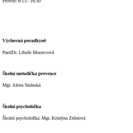
Provoz: 6:15– 16:30
kynclovam@zshm.cz
+420 737 952 316
Výchovná poradkyně
PaedDr. Libuše Moravcová
moravcoval@zshm.cz
Školní metodička prevence
Mgr. Alena Stránská
stranskaa@zshm.cz
Školní psycholožka
Školní psycholožka: Mgr. Kristýna Zrůstová
zrustovak@zshm.cz