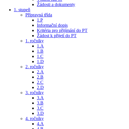
Žádosti a dokumenty
1. stupeň
Přípravná třída
1.P
Informační dopis
Kritéria pro přijímání do PT
Žádost k přijetí do PT
1. ročníky
1.A
1.B
1.C
1.D
2. ročníky
2.A
2.B
2.C
2.D
3. ročníky
3.A
3.B
3.C
3.D
4. ročníky
4.A
4.B