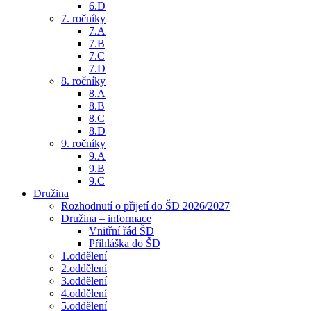
6.D
7. ročníky
7.A
7.B
7.C
7.D
8. ročníky
8.A
8.B
8.C
8.D
9. ročníky
9.A
9.B
9.C
Družina
Rozhodnutí o přijetí do ŠD 2026/2027
Družina – informace
Vnitřní řád ŠD
Přihláška do ŠD
1.oddělení
2.oddělení
3.oddělení
4.oddělení
5.oddělení