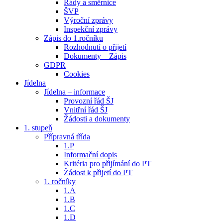
Řády a směrnice
ŠVP
Výroční zprávy
Inspekční zprávy
Zápis do 1.ročníku
Rozhodnutí o přijetí
Dokumenty – Zápis
GDPR
Cookies
Jídelna
Jídelna – informace
Provozní řád ŠJ
Vnitřní řád ŠJ
Žádosti a dokumenty
1. stupeň
Přípravná třída
1.P
Informační dopis
Kritéria pro přijímání do PT
Žádost k přijetí do PT
1. ročníky
1.A
1.B
1.C
1.D