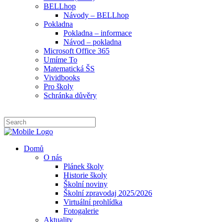
BELLhop
Návody – BELLhop
Pokladna
Pokladna – informace
Návod – pokladna
Microsoft Office 365
Umíme To
Matematická ŠS
Vividbooks
Pro školy
Schránka důvěry
Domů
O nás
Plánek školy
Historie školy
Školní noviny
Školní zpravodaj 2025/2026
Virtuální prohlídka
Fotogalerie
Aktuality