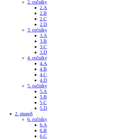
2. ročníky
2.A
2.B
2.C
2.D
3. ročníky
3.A
3.B
3.C
3.D
4. ročníky
4.A
4.B
4.C
4.D
5. ročníky
5.A
5.B
5.C
5.D
2. stupeň
6. ročníky
6.A
6.B
6.C