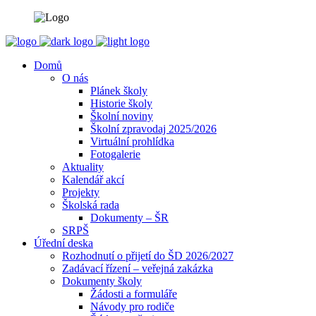
Domů
O nás
Plánek školy
Historie školy
Školní noviny
Školní zpravodaj 2025/2026
Virtuální prohlídka
Fotogalerie
Aktuality
Kalendář akcí
Projekty
Školská rada
Dokumenty – ŠR
SRPŠ
Úřední deska
Rozhodnutí o přijetí do ŠD 2026/2027
Zadávací řízení – veřejná zakázka
Dokumenty školy
Žádosti a formuláře
Návody pro rodiče