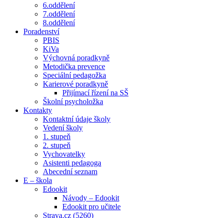
6.oddělení
7.oddělení
8.oddělení
Poradenství
PBIS
KiVa
Výchovná poradkyně
Metodička prevence
Speciální pedagožka
Karierové poradkyně
Přijímací řízení na SŠ
Školní psycholožka
Kontakty
Kontaktní údaje školy
Vedení školy
1. stupeň
2. stupeň
Vychovatelky
Asistenti pedagoga
Abecední seznam
E – škola
Edookit
Návody – Edookit
Edookit pro učitele
Strava.cz (5260)