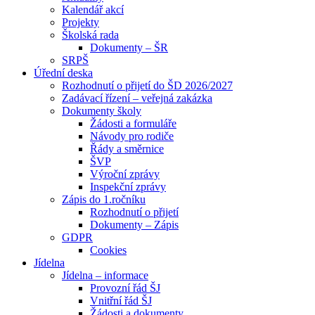
Kalendář akcí
Projekty
Školská rada
Dokumenty – ŠR
SRPŠ
Úřední deska
Rozhodnutí o přijetí do ŠD 2026/2027
Zadávací řízení – veřejná zakázka
Dokumenty školy
Žádosti a formuláře
Návody pro rodiče
Řády a směrnice
ŠVP
Výroční zprávy
Inspekční zprávy
Zápis do 1.ročníku
Rozhodnutí o přijetí
Dokumenty – Zápis
GDPR
Cookies
Jídelna
Jídelna – informace
Provozní řád ŠJ
Vnitřní řád ŠJ
Žádosti a dokumenty