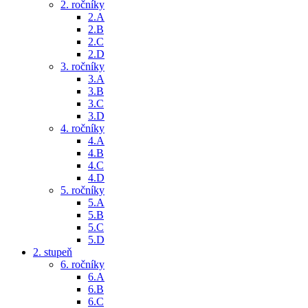
2. ročníky
2.A
2.B
2.C
2.D
3. ročníky
3.A
3.B
3.C
3.D
4. ročníky
4.A
4.B
4.C
4.D
5. ročníky
5.A
5.B
5.C
5.D
2. stupeň
6. ročníky
6.A
6.B
6.C