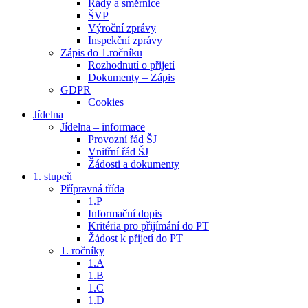
Řády a směrnice
ŠVP
Výroční zprávy
Inspekční zprávy
Zápis do 1.ročníku
Rozhodnutí o přijetí
Dokumenty – Zápis
GDPR
Cookies
Jídelna
Jídelna – informace
Provozní řád ŠJ
Vnitřní řád ŠJ
Žádosti a dokumenty
1. stupeň
Přípravná třída
1.P
Informační dopis
Kritéria pro přijímání do PT
Žádost k přijetí do PT
1. ročníky
1.A
1.B
1.C
1.D