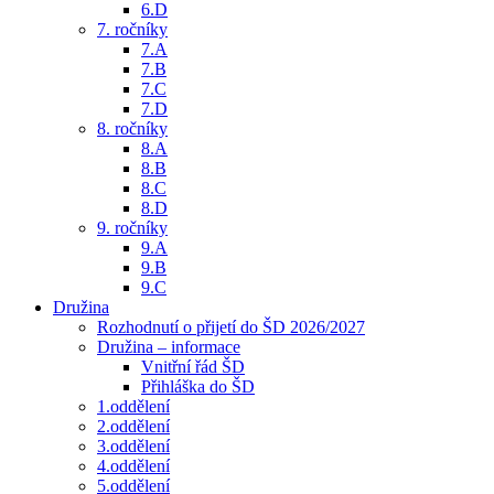
6.D
7. ročníky
7.A
7.B
7.C
7.D
8. ročníky
8.A
8.B
8.C
8.D
9. ročníky
9.A
9.B
9.C
Družina
Rozhodnutí o přijetí do ŠD 2026/2027
Družina – informace
Vnitřní řád ŠD
Přihláška do ŠD
1.oddělení
2.oddělení
3.oddělení
4.oddělení
5.oddělení