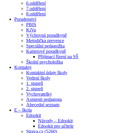
6.oddělení
7.oddělení
8.oddělení
Poradenství
PBIS
KiVa
Výchovná poradkyně
Metodička prevence
Speciální pedagožka
Karierové poradkyně
Přijímací řízení na SŠ
Školní psycholožka
Kontakty
Kontaktní údaje školy
Vedení školy
1. stupeň
2. stupeň
Vychovatelky
Asistenti pedagoga
Abecední seznam
E – škola
Edookit
Návody – Edookit
Edookit pro učitele
Strava.cz (5260)