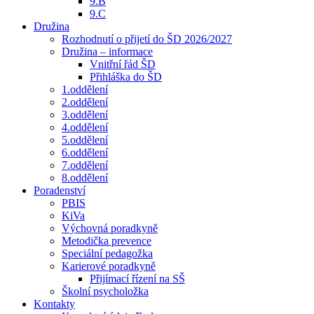
9.B
9.C
Družina
Rozhodnutí o přijetí do ŠD 2026/2027
Družina – informace
Vnitřní řád ŠD
Přihláška do ŠD
1.oddělení
2.oddělení
3.oddělení
4.oddělení
5.oddělení
6.oddělení
7.oddělení
8.oddělení
Poradenství
PBIS
KiVa
Výchovná poradkyně
Metodička prevence
Speciální pedagožka
Karierové poradkyně
Přijímací řízení na SŠ
Školní psycholožka
Kontakty