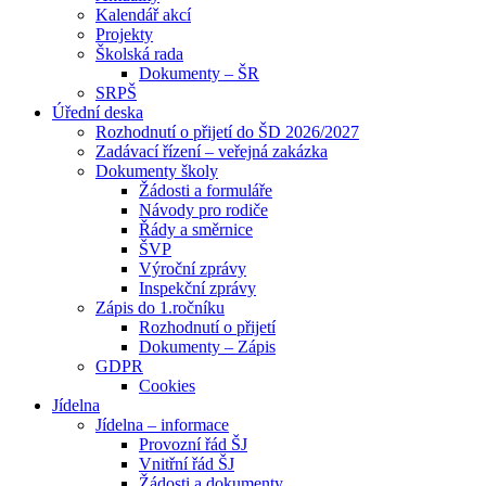
Kalendář akcí
Projekty
Školská rada
Dokumenty – ŠR
SRPŠ
Úřední deska
Rozhodnutí o přijetí do ŠD 2026/2027
Zadávací řízení – veřejná zakázka
Dokumenty školy
Žádosti a formuláře
Návody pro rodiče
Řády a směrnice
ŠVP
Výroční zprávy
Inspekční zprávy
Zápis do 1.ročníku
Rozhodnutí o přijetí
Dokumenty – Zápis
GDPR
Cookies
Jídelna
Jídelna – informace
Provozní řád ŠJ
Vnitřní řád ŠJ
Žádosti a dokumenty