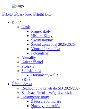
Domů
O nás
Plánek školy
Historie školy
Školní noviny
Školní zpravodaj 2025/2026
Virtuální prohlídka
Fotogalerie
Aktuality
Kalendář akcí
Projekty
Školská rada
Dokumenty – ŠR
SRPŠ
Úřední deska
Rozhodnutí o přijetí do ŠD 2026/2027
Zadávací řízení – veřejná zakázka
Dokumenty školy
Žádosti a formuláře
Návody pro rodiče