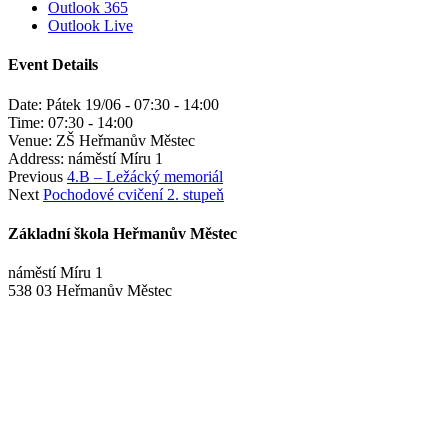
Outlook 365
Outlook Live
Event Details
Date:
Pátek 19/06 - 07:30
-
14:00
Time:
07:30 - 14:00
Venue:
ZŠ Heřmanův Městec
Address:
náměstí Míru 1
Previous
4.B – Ležácký memoriál
Next
Pochodové cvičení 2. stupeň
Základní škola Heřmanův Městec
náměstí Míru 1
538 03 Heřmanův Městec
+420 469 695 101, +420 469 630 089
+420 607 172 449
podatelna@zshm.cz
skola@zshm.cz