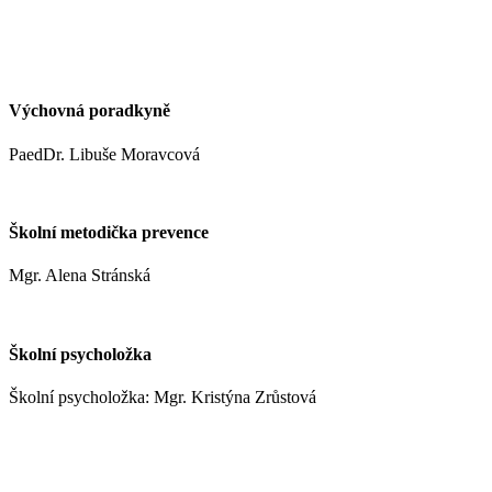
kynclovam@zshm.cz
+420 737 952 316
Výchovná poradkyně
PaedDr. Libuše Moravcová
moravcoval@zshm.cz
Školní metodička prevence
Mgr. Alena Stránská
stranskaa@zshm.cz
Školní psycholožka
Školní psycholožka: Mgr. Kristýna Zrůstová
zrustovak@zshm.cz
+420 737 622 547