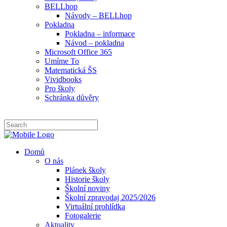
BELLhop
Návody – BELLhop
Pokladna
Pokladna – informace
Návod – pokladna
Microsoft Office 365
Umíme To
Matematická ŠS
Vividbooks
Pro školy
Schránka důvěry
Domů
O nás
Plánek školy
Historie školy
Školní noviny
Školní zpravodaj 2025/2026
Virtuální prohlídka
Fotogalerie
Aktuality