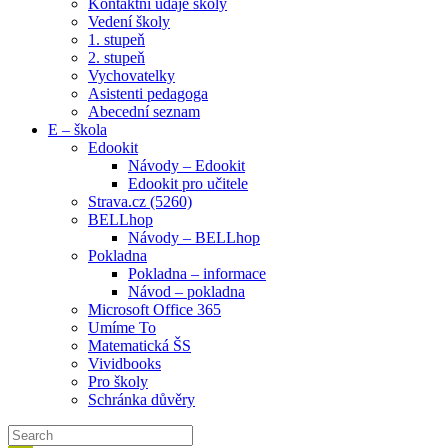
Kontaktní údaje školy
Vedení školy
1. stupeň
2. stupeň
Vychovatelky
Asistenti pedagoga
Abecední seznam
E – škola
Edookit
Návody – Edookit
Edookit pro učitele
Strava.cz (5260)
BELLhop
Návody – BELLhop
Pokladna
Pokladna – informace
Návod – pokladna
Microsoft Office 365
Umíme To
Matematická ŠS
Vividbooks
Pro školy
Schránka důvěry