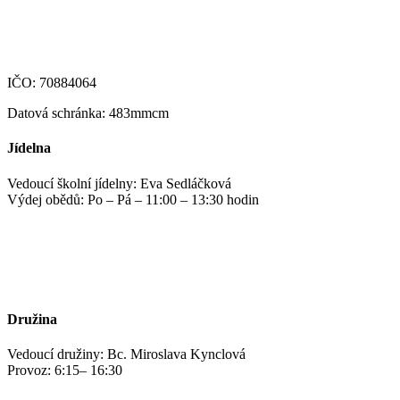
123-4639690207/0100
IČO: 70884064
Datová schránka: 483mmcm
Jídelna
Vedoucí školní jídelny: Eva Sedláčková
Výdej obědů: Po – Pá – 11:00 – 13:30 hodin
jidelna@zshm.cz
+420 469 695 101, +420 469 687 440
Družina
Vedoucí družiny: Bc. Miroslava Kynclová
Provoz: 6:15– 16:30