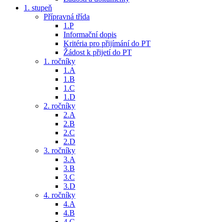
1. stupeň
Přípravná třída
1.P
Informační dopis
Kritéria pro přijímání do PT
Žádost k přijetí do PT
1. ročníky
1.A
1.B
1.C
1.D
2. ročníky
2.A
2.B
2.C
2.D
3. ročníky
3.A
3.B
3.C
3.D
4. ročníky
4.A
4.B
4.C