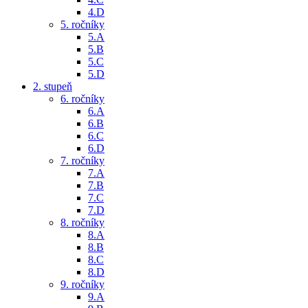
4.D
5. ročníky
5.A
5.B
5.C
5.D
2. stupeň
6. ročníky
6.A
6.B
6.C
6.D
7. ročníky
7.A
7.B
7.C
7.D
8. ročníky
8.A
8.B
8.C
8.D
9. ročníky
9.A