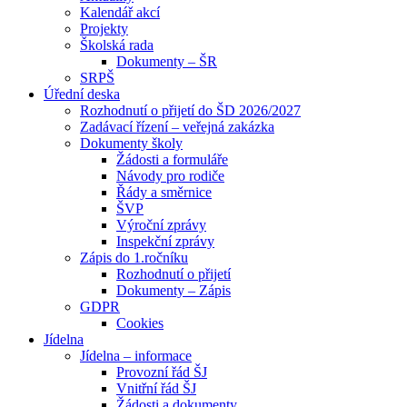
Kalendář akcí
Projekty
Školská rada
Dokumenty – ŠR
SRPŠ
Úřední deska
Rozhodnutí o přijetí do ŠD 2026/2027
Zadávací řízení – veřejná zakázka
Dokumenty školy
Žádosti a formuláře
Návody pro rodiče
Řády a směrnice
ŠVP
Výroční zprávy
Inspekční zprávy
Zápis do 1.ročníku
Rozhodnutí o přijetí
Dokumenty – Zápis
GDPR
Cookies
Jídelna
Jídelna – informace
Provozní řád ŠJ
Vnitřní řád ŠJ
Žádosti a dokumenty