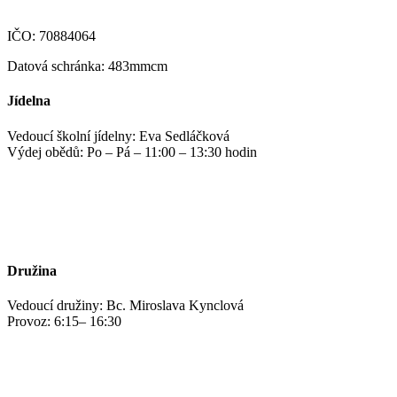
IČO: 70884064
Datová schránka: 483mmcm
Jídelna
Vedoucí školní jídelny: Eva Sedláčková
Výdej obědů: Po – Pá – 11:00 – 13:30 hodin
jidelna@zshm.cz
+420 469 695 101, +420 469 687 440
Družina
Vedoucí družiny: Bc. Miroslava Kynclová
Provoz: 6:15– 16:30
kynclovam@zshm.cz