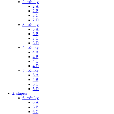
2. ročníky
2.A
2.B
2.C
2.D
3. ročníky
3.A
3.B
3.C
3.D
4. ročníky
4.A
4.B
4.C
4.D
5. ročníky
5.A
5.B
5.C
5.D
2. stupeň
6. ročníky
6.A
6.B
6.C