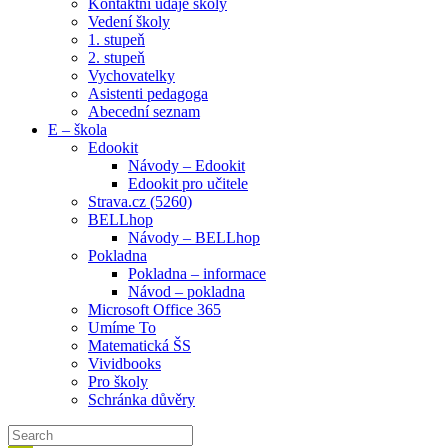
Kontaktní údaje školy
Vedení školy
1. stupeň
2. stupeň
Vychovatelky
Asistenti pedagoga
Abecední seznam
E – škola
Edookit
Návody – Edookit
Edookit pro učitele
Strava.cz (5260)
BELLhop
Návody – BELLhop
Pokladna
Pokladna – informace
Návod – pokladna
Microsoft Office 365
Umíme To
Matematická ŠS
Vividbooks
Pro školy
Schránka důvěry