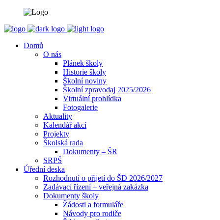
Domů
O nás
Plánek školy
Historie školy
Školní noviny
Školní zpravodaj 2025/2026
Virtuální prohlídka
Fotogalerie
Aktuality
Kalendář akcí
Projekty
Školská rada
Dokumenty – ŠR
SRPŠ
Úřední deska
Rozhodnutí o přijetí do ŠD 2026/2027
Zadávací řízení – veřejná zakázka
Dokumenty školy
Žádosti a formuláře
Návody pro rodiče