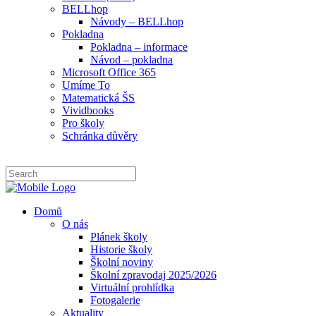
BELLhop
Návody – BELLhop
Pokladna
Pokladna – informace
Návod – pokladna
Microsoft Office 365
Umíme To
Matematická ŠS
Vividbooks
Pro školy
Schránka důvěry
Domů
O nás
Plánek školy
Historie školy
Školní noviny
Školní zpravodaj 2025/2026
Virtuální prohlídka
Fotogalerie
Aktuality