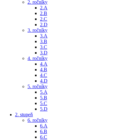
2. ročníky
2.A
2.B
2.C
2.D
3. ročníky
3.A
3.B
3.C
3.D
4. ročníky
4.A
4.B
4.C
4.D
5. ročníky
5.A
5.B
5.C
5.D
2. stupeň
6. ročníky
6.A
6.B
6.C