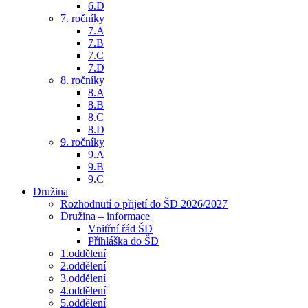
6.D
7. ročníky
7.A
7.B
7.C
7.D
8. ročníky
8.A
8.B
8.C
8.D
9. ročníky
9.A
9.B
9.C
Družina
Rozhodnutí o přijetí do ŠD 2026/2027
Družina – informace
Vnitřní řád ŠD
Přihláška do ŠD
1.oddělení
2.oddělení
3.oddělení
4.oddělení
5.oddělení