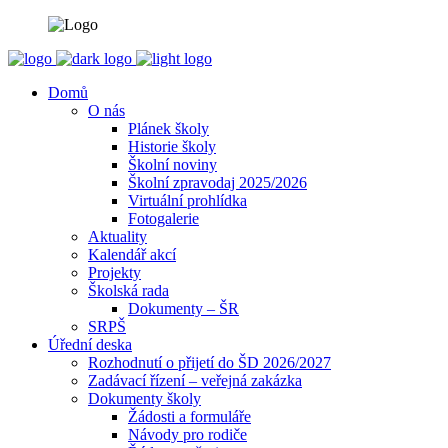
Domů
O nás
Plánek školy
Historie školy
Školní noviny
Školní zpravodaj 2025/2026
Virtuální prohlídka
Fotogalerie
Aktuality
Kalendář akcí
Projekty
Školská rada
Dokumenty – ŠR
SRPŠ
Úřední deska
Rozhodnutí o přijetí do ŠD 2026/2027
Zadávací řízení – veřejná zakázka
Dokumenty školy
Žádosti a formuláře
Návody pro rodiče