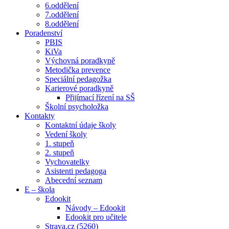
6.oddělení
7.oddělení
8.oddělení
Poradenství
PBIS
KiVa
Výchovná poradkyně
Metodička prevence
Speciální pedagožka
Karierové poradkyně
Přijímací řízení na SŠ
Školní psycholožka
Kontakty
Kontaktní údaje školy
Vedení školy
1. stupeň
2. stupeň
Vychovatelky
Asistenti pedagoga
Abecední seznam
E – škola
Edookit
Návody – Edookit
Edookit pro učitele
Strava.cz (5260)