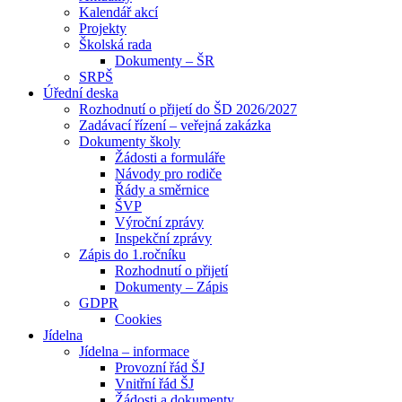
Kalendář akcí
Projekty
Školská rada
Dokumenty – ŠR
SRPŠ
Úřední deska
Rozhodnutí o přijetí do ŠD 2026/2027
Zadávací řízení – veřejná zakázka
Dokumenty školy
Žádosti a formuláře
Návody pro rodiče
Řády a směrnice
ŠVP
Výroční zprávy
Inspekční zprávy
Zápis do 1.ročníku
Rozhodnutí o přijetí
Dokumenty – Zápis
GDPR
Cookies
Jídelna
Jídelna – informace
Provozní řád ŠJ
Vnitřní řád ŠJ
Žádosti a dokumenty