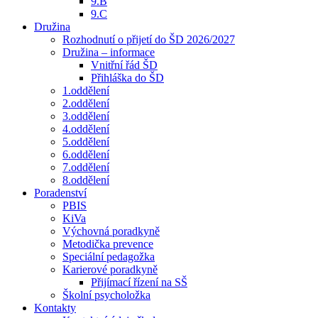
9.B
9.C
Družina
Rozhodnutí o přijetí do ŠD 2026/2027
Družina – informace
Vnitřní řád ŠD
Přihláška do ŠD
1.oddělení
2.oddělení
3.oddělení
4.oddělení
5.oddělení
6.oddělení
7.oddělení
8.oddělení
Poradenství
PBIS
KiVa
Výchovná poradkyně
Metodička prevence
Speciální pedagožka
Karierové poradkyně
Přijímací řízení na SŠ
Školní psycholožka
Kontakty