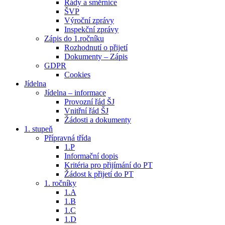
Řády a směrnice
ŠVP
Výroční zprávy
Inspekční zprávy
Zápis do 1.ročníku
Rozhodnutí o přijetí
Dokumenty – Zápis
GDPR
Cookies
Jídelna
Jídelna – informace
Provozní řád ŠJ
Vnitřní řád ŠJ
Žádosti a dokumenty
1. stupeň
Přípravná třída
1.P
Informační dopis
Kritéria pro přijímání do PT
Žádost k přijetí do PT
1. ročníky
1.A
1.B
1.C
1.D