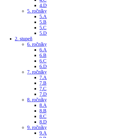
4.D
5. ročníky
5.A
5.B
5.C
5.D
2. stupeň
6. ročníky
6.A
6.B
6.C
6.D
7. ročníky
7.A
7.B
7.C
7.D
8. ročníky
8.A
8.B
8.C
8.D
9. ročníky
9.A