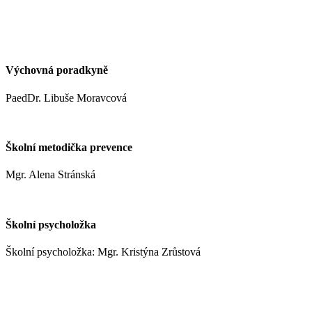
kynclovam@zshm.cz
+420 737 952 316
Výchovná poradkyně
PaedDr. Libuše Moravcová
moravcoval@zshm.cz
Školní metodička prevence
Mgr. Alena Stránská
stranskaa@zshm.cz
Školní psycholožka
Školní psycholožka: Mgr. Kristýna Zrůstová
zrustovak@zshm.cz
+420 737 622 547