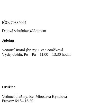
123-4639690207/0100
IČO: 70884064
Datová schránka: 483mmcm
Jídelna
Vedoucí školní jídelny: Eva Sedláčková
Výdej obědů: Po – Pá – 11:00 – 13:30 hodin
jidelna@zshm.cz
+420 469 695 101, +420 469 687 440
Družina
Vedoucí družiny: Bc. Miroslava Kynclová
Provoz: 6:15– 16:30