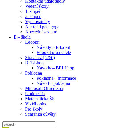
Kontaktní údaje školy
Vedení školy
1. stupeň
2. stupeň
Vychovatelky
Asistenti pedagoga
Abecední seznam
E – škola
Edookit
Návody – Edookit
Edookit pro učitele
Strava.cz (5260)
BELLhop
Návody – BELLhop
Pokladna
Pokladna – informace
Návod – pokladna
Microsoft Office 365
Umíme To
Matematická ŠS
Vividbooks
Pro školy
Schránka důvěry