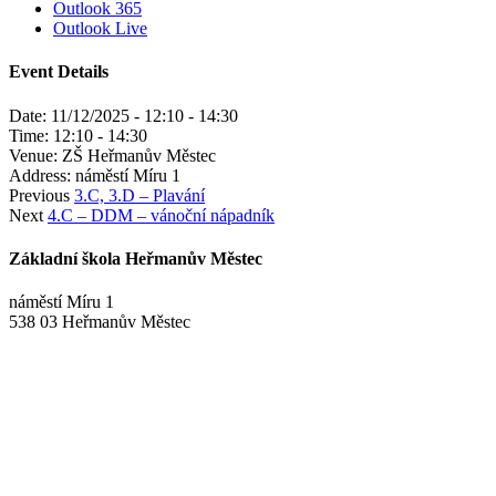
Outlook 365
Outlook Live
Event Details
Date:
11/12/2025 - 12:10
-
14:30
Time:
12:10 - 14:30
Venue:
ZŠ Heřmanův Městec
Address:
náměstí Míru 1
Previous
3.C, 3.D – Plavání
Next
4.C – DDM – vánoční nápadník
Základní škola Heřmanův Městec
náměstí Míru 1
538 03 Heřmanův Městec
+420 469 695 101, +420 469 630 089
+420 607 172 449
podatelna@zshm.cz
skola@zshm.cz