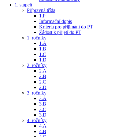
1. stupeň
Přípravná třída
1.P
Informační dopis
Kritéria pro přijímání do PT
Žádost k přijetí do PT
1. ročníky
1.A
1.B
1.C
1.D
2. ročníky
2.A
2.B
2.C
2.D
3. ročníky
3.A
3.B
3.C
3.D
4. ročníky
4.A
4.B
4.C