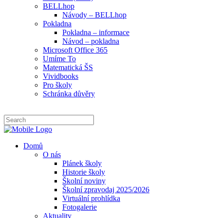
BELLhop
Návody – BELLhop
Pokladna
Pokladna – informace
Návod – pokladna
Microsoft Office 365
Umíme To
Matematická ŠS
Vividbooks
Pro školy
Schránka důvěry
Domů
O nás
Plánek školy
Historie školy
Školní noviny
Školní zpravodaj 2025/2026
Virtuální prohlídka
Fotogalerie
Aktuality