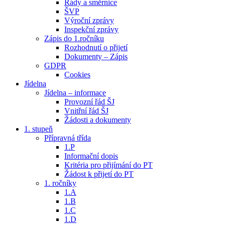
Řády a směrnice
ŠVP
Výroční zprávy
Inspekční zprávy
Zápis do 1.ročníku
Rozhodnutí o přijetí
Dokumenty – Zápis
GDPR
Cookies
Jídelna
Jídelna – informace
Provozní řád ŠJ
Vnitřní řád ŠJ
Žádosti a dokumenty
1. stupeň
Přípravná třída
1.P
Informační dopis
Kritéria pro přijímání do PT
Žádost k přijetí do PT
1. ročníky
1.A
1.B
1.C
1.D