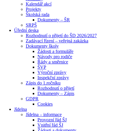
Kalendář akcí
Projekty
Školská rada
Dokumenty – ŠR
SRPŠ
Úřední deska
Rozhodnutí o přijetí do ŠD 2026/2027
Zadávací řízení – veřejná zakázka
Dokumenty školy
Žádosti a formuláře
Návody pro rodiče
Řády a směrnice
ŠVP
Výroční zprávy
Inspekční zprávy
Zápis do 1.ročníku
Rozhodnutí o přijetí
Dokumenty – Zápis
GDPR
Cookies
Jídelna
Jídelna – informace
Provozní řád ŠJ
Vnitřní řád ŠJ
Žádosti a dokumenty