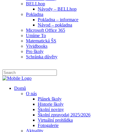
BELLhop
Návody – BELLhop
Pokladna
Pokladna – informace
Návod – pokladna
Microsoft Office 365
Umíme To
Matematická ŠS
Vividbooks
Pro školy
Schránka důvěry
Domů
O nás
Plánek školy
Historie školy
Školní noviny
Školní zpravodaj 2025/2026
Virtuální prohlídka
Fotogalerie
Aktuality