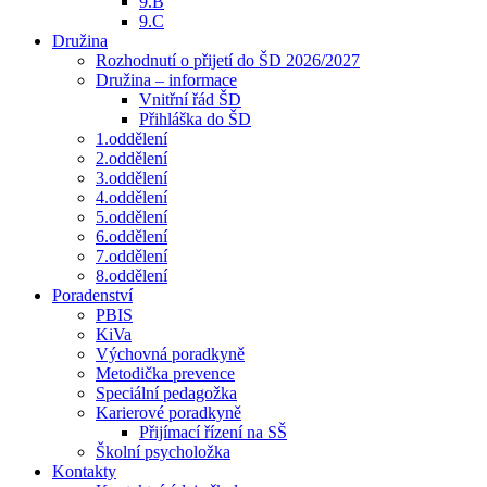
9.B
9.C
Družina
Rozhodnutí o přijetí do ŠD 2026/2027
Družina – informace
Vnitřní řád ŠD
Přihláška do ŠD
1.oddělení
2.oddělení
3.oddělení
4.oddělení
5.oddělení
6.oddělení
7.oddělení
8.oddělení
Poradenství
PBIS
KiVa
Výchovná poradkyně
Metodička prevence
Speciální pedagožka
Karierové poradkyně
Přijímací řízení na SŠ
Školní psycholožka
Kontakty