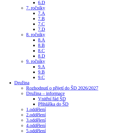
6.D
7. ročníky
7.A
7.B
7.C
7.D
8. ročníky
8.A
8.B
8.C
8.D
9. ročníky
9.A
9.B
9.C
Družina
Rozhodnutí o přijetí do ŠD 2026/2027
Družina – informace
Vnitřní řád ŠD
Přihláška do ŠD
1.oddělení
2.oddělení
3.oddělení
4.oddělení
5.oddělení