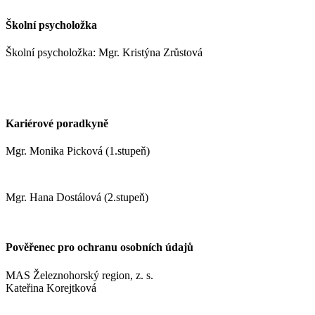
Školní psycholožka
Školní psycholožka: Mgr. Kristýna Zrůstová
zrustovak@zshm.cz
+420 737 622 547
Kariérové poradkyně
Mgr. Monika Picková (1.stupeň)
pickovam@zshm.cz
Mgr. Hana Dostálová (2.stupeň)
dostalovah@zshm.cz
Pověřenec pro ochranu osobních údajů
MAS Železnohorský region, z. s.
Kateřina Korejtková
vn.konzult@gmail.com