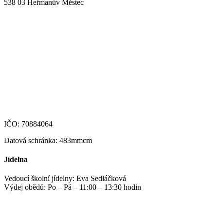
538 03 Heřmanův Městec
+420 469 695 101, +420 469 630 089
+420 607 172 449
podatelna@zshm.cz
skola@zshm.cz
123-4639690207/0100
IČO: 70884064
Datová schránka: 483mmcm
Jídelna
Vedoucí školní jídelny: Eva Sedláčková
Výdej obědů: Po – Pá – 11:00 – 13:30 hodin