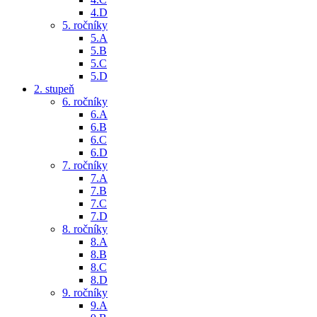
4.D
5. ročníky
5.A
5.B
5.C
5.D
2. stupeň
6. ročníky
6.A
6.B
6.C
6.D
7. ročníky
7.A
7.B
7.C
7.D
8. ročníky
8.A
8.B
8.C
8.D
9. ročníky
9.A