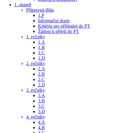
1. stupeň
Přípravná třída
1.P
Informační dopis
Kritéria pro přijímání do PT
Žádost k přijetí do PT
1. ročníky
1.A
1.B
1.C
1.D
2. ročníky
2.A
2.B
2.C
2.D
3. ročníky
3.A
3.B
3.C
3.D
4. ročníky
4.A
4.B
4.C