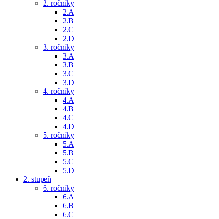
2. ročníky
2.A
2.B
2.C
2.D
3. ročníky
3.A
3.B
3.C
3.D
4. ročníky
4.A
4.B
4.C
4.D
5. ročníky
5.A
5.B
5.C
5.D
2. stupeň
6. ročníky
6.A
6.B
6.C