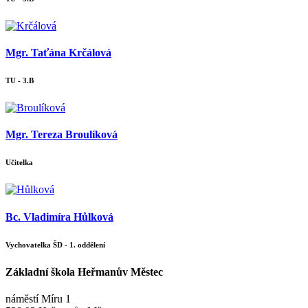
Mgr. Taťána Krčálová
TU - 3.B
Mgr. Tereza Broulíková
Učitelka
Bc. Vladimíra Hůlková
Vychovatelka ŠD - 1. oddělení
Základní škola Heřmanův Městec
náměstí Míru 1