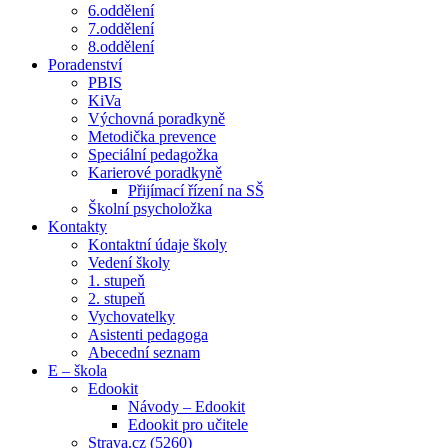
6.oddělení
7.oddělení
8.oddělení
Poradenství
PBIS
KiVa
Výchovná poradkyně
Metodička prevence
Speciální pedagožka
Karierové poradkyně
Přijímací řízení na SŠ
Školní psycholožka
Kontakty
Kontaktní údaje školy
Vedení školy
1. stupeň
2. stupeň
Vychovatelky
Asistenti pedagoga
Abecední seznam
E – škola
Edookit
Návody – Edookit
Edookit pro učitele
Strava.cz (5260)