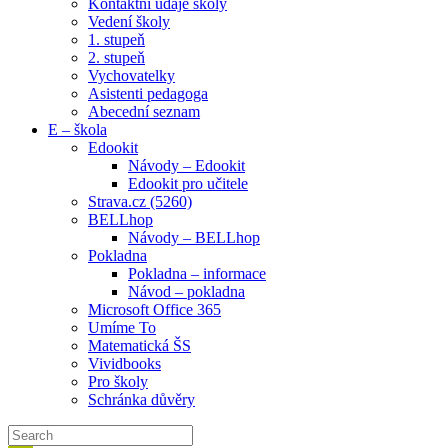
Kontaktní údaje školy
Vedení školy
1. stupeň
2. stupeň
Vychovatelky
Asistenti pedagoga
Abecední seznam
E – škola
Edookit
Návody – Edookit
Edookit pro učitele
Strava.cz (5260)
BELLhop
Návody – BELLhop
Pokladna
Pokladna – informace
Návod – pokladna
Microsoft Office 365
Umíme To
Matematická ŠS
Vividbooks
Pro školy
Schránka důvěry