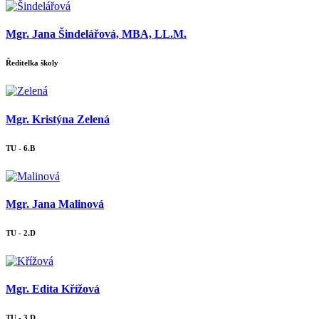
Mgr. Jana Šindelářová, MBA, LL.M.
Ředitelka školy
Mgr. Kristýna Zelená
TU - 6.B
Mgr. Jana Malinová
TU - 2.D
Mgr. Edita Křížová
TU - 3.D