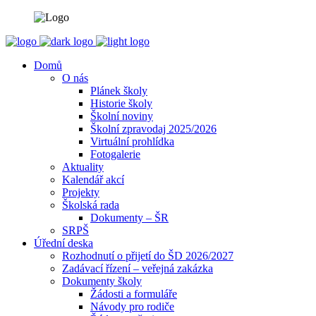
Domů
O nás
Plánek školy
Historie školy
Školní noviny
Školní zpravodaj 2025/2026
Virtuální prohlídka
Fotogalerie
Aktuality
Kalendář akcí
Projekty
Školská rada
Dokumenty – ŠR
SRPŠ
Úřední deska
Rozhodnutí o přijetí do ŠD 2026/2027
Zadávací řízení – veřejná zakázka
Dokumenty školy
Žádosti a formuláře
Návody pro rodiče