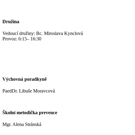
jidelna@zshm.cz
+420 469 695 101, +420 469 687 440
Družina
Vedoucí družiny: Bc. Miroslava Kynclová
Provoz: 6:15– 16:30
kynclovam@zshm.cz
+420 737 952 316
Výchovná poradkyně
PaedDr. Libuše Moravcová
moravcoval@zshm.cz
Školní metodička prevence
Mgr. Alena Stránská
stranskaa@zshm.cz