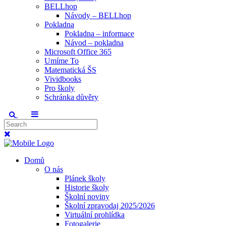
BELLhop
Návody – BELLhop
Pokladna
Pokladna – informace
Návod – pokladna
Microsoft Office 365
Umíme To
Matematická ŠS
Vividbooks
Pro školy
Schránka důvěry
Domů
O nás
Plánek školy
Historie školy
Školní noviny
Školní zpravodaj 2025/2026
Virtuální prohlídka
Fotogalerie