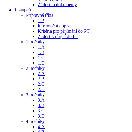
Žádosti a dokumenty
1. stupeň
Přípravná třída
1.P
Informační dopis
Kritéria pro přijímání do PT
Žádost k přijetí do PT
1. ročníky
1.A
1.B
1.C
1.D
2. ročníky
2.A
2.B
2.C
2.D
3. ročníky
3.A
3.B
3.C
3.D
4. ročníky
4.A
4.B