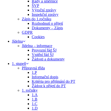
Řády a směrnice
ŠVP
Výroční zprávy
Inspekční zprávy
Zápis do 1.ročníku
Rozhodnutí o přijetí
Dokumenty – Zápis
GDPR
Cookies
Jídelna
Jídelna – informace
Provozní řád ŠJ
Vnitřní řád ŠJ
Žádosti a dokumenty
1. stupeň
Přípravná třída
1.P
Informační dopis
Kritéria pro přijímání do PT
Žádost k přijetí do PT
1. ročníky
1.A
1.B
1.C
1.D