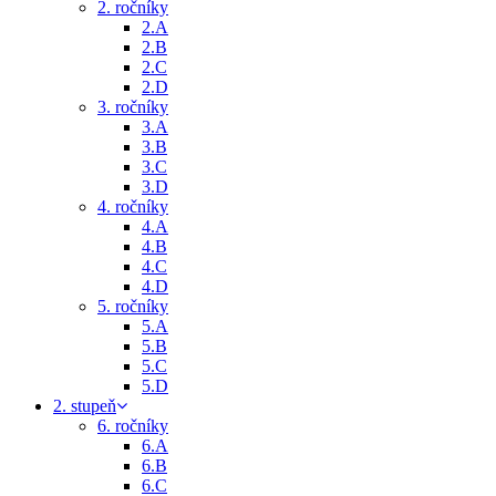
2. ročníky
2.A
2.B
2.C
2.D
3. ročníky
3.A
3.B
3.C
3.D
4. ročníky
4.A
4.B
4.C
4.D
5. ročníky
5.A
5.B
5.C
5.D
2. stupeň
6. ročníky
6.A
6.B
6.C