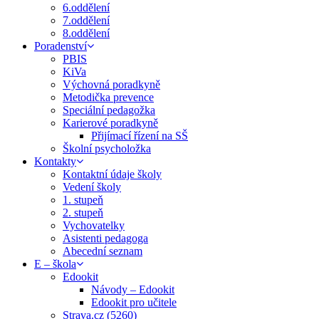
6.oddělení
7.oddělení
8.oddělení
Poradenství
PBIS
KiVa
Výchovná poradkyně
Metodička prevence
Speciální pedagožka
Karierové poradkyně
Přijímací řízení na SŠ
Školní psycholožka
Kontakty
Kontaktní údaje školy
Vedení školy
1. stupeň
2. stupeň
Vychovatelky
Asistenti pedagoga
Abecední seznam
E – škola
Edookit
Návody – Edookit
Edookit pro učitele
Strava.cz (5260)