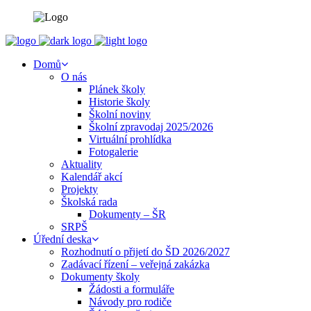
Domů
O nás
Plánek školy
Historie školy
Školní noviny
Školní zpravodaj 2025/2026
Virtuální prohlídka
Fotogalerie
Aktuality
Kalendář akcí
Projekty
Školská rada
Dokumenty – ŠR
SRPŠ
Úřední deska
Rozhodnutí o přijetí do ŠD 2026/2027
Zadávací řízení – veřejná zakázka
Dokumenty školy
Žádosti a formuláře
Návody pro rodiče