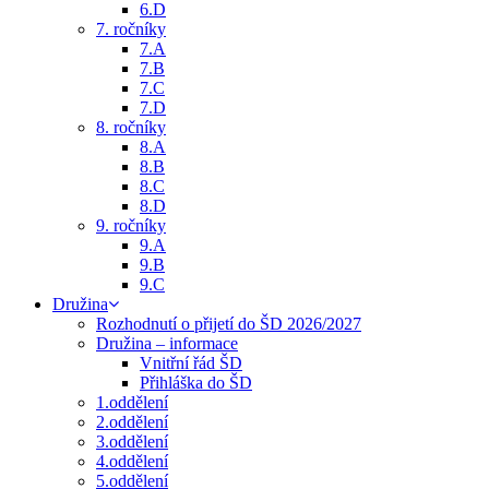
6.D
7. ročníky
7.A
7.B
7.C
7.D
8. ročníky
8.A
8.B
8.C
8.D
9. ročníky
9.A
9.B
9.C
Družina
Rozhodnutí o přijetí do ŠD 2026/2027
Družina – informace
Vnitřní řád ŠD
Přihláška do ŠD
1.oddělení
2.oddělení
3.oddělení
4.oddělení
5.oddělení