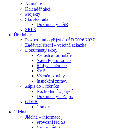
Aktuality
Kalendář akcí
Projekty
Školská rada
Dokumenty – ŠR
SRPŠ
Úřední deska
Rozhodnutí o přijetí do ŠD 2026/2027
Zadávací řízení – veřejná zakázka
Dokumenty školy
Žádosti a formuláře
Návody pro rodiče
Řády a směrnice
ŠVP
Výroční zprávy
Inspekční zprávy
Zápis do 1.ročníku
Rozhodnutí o přijetí
Dokumenty – Zápis
GDPR
Cookies
Jídelna
Jídelna – informace
Provozní řád ŠJ
Vnitřní řád ŠJ