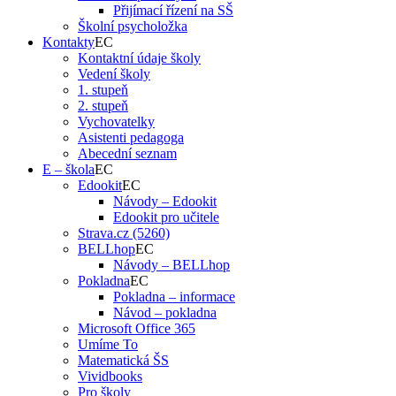
Přijímací řízení na SŠ
Školní psycholožka
Kontakty
Kontaktní údaje školy
Vedení školy
1. stupeň
2. stupeň
Vychovatelky
Asistenti pedagoga
Abecední seznam
E – škola
Edookit
Návody – Edookit
Edookit pro učitele
Strava.cz (5260)
BELLhop
Návody – BELLhop
Pokladna
Pokladna – informace
Návod – pokladna
Microsoft Office 365
Umíme To
Matematická ŠS
Vividbooks
Pro školy