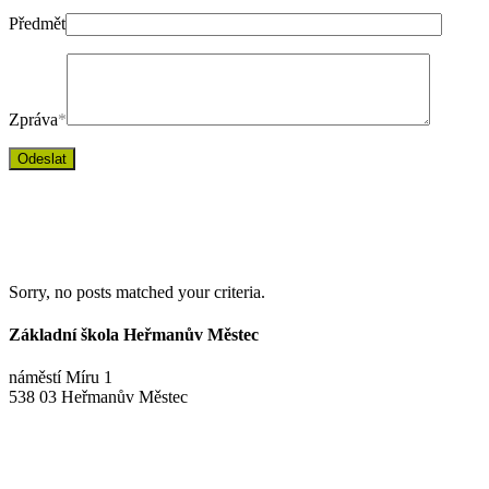
Předmět
Zpráva
*
Sorry, no posts matched your criteria.
Základní škola Heřmanův Městec
náměstí Míru 1
538 03 Heřmanův Městec
+420 469 695 101, +420 469 630 089