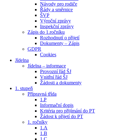
Návody pro rodiče
Řády a směrnice
ŠVP
Výroční zprávy
Inspekční zprávy
Zápis do 1.ročníku
Rozhodnutí o přijetí
Dokumenty – Zápis
GDPR
Cookies
Jídelna
Jídelna – informace
Provozní řád ŠJ
Vnitřní řád ŠJ
Žádosti a dokumenty
1. stupeň
Přípravná třída
1.P
Informační dopis
Kritéria pro přijímání do PT
Žádost k přijetí do PT
1. ročníky
1.A
1.B
1.C