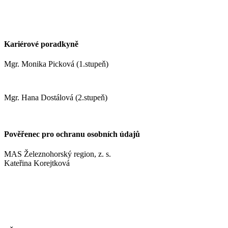
zrustovak@zshm.cz
+420 737 622 547
Kariérové poradkyně
Mgr. Monika Picková (1.stupeň)
pickovam@zshm.cz
Mgr. Hana Dostálová (2.stupeň)
dostalovah@zshm.cz
Pověřenec pro ochranu osobních údajů
MAS Železnohorský region, z. s.
Kateřina Korejtková
vn.konzult@gmail.com