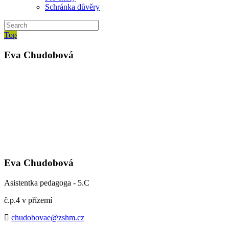
Schránka důvěry
Top
Eva Chudobová
Eva Chudobová
Asistentka pedagoga - 5.C
č.p.4 v přízemí
chudobovae@zshm.cz