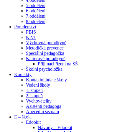
4.oddělení
5.oddělení
6.oddělení
7.oddělení
8.oddělení
Poradenství
PBIS
KiVa
Výchovná poradkyně
Metodička prevence
Speciální pedagožka
Karierové poradkyně
Přijímací řízení na SŠ
Školní psycholožka
Kontakty
Kontaktní údaje školy
Vedení školy
1. stupeň
2. stupeň
Vychovatelky
Asistenti pedagoga
Abecední seznam
E – škola
Edookit
Návody – Edookit