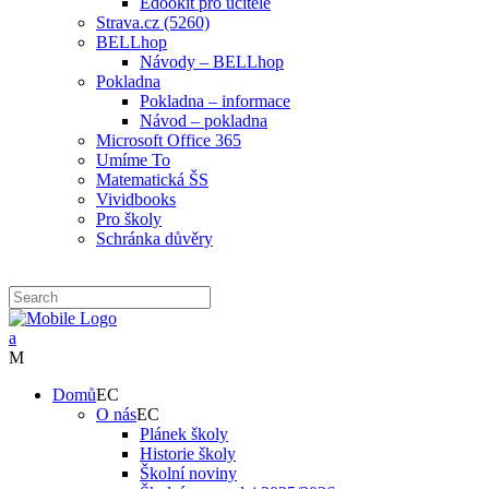
Edookit pro učitele
Strava.cz (5260)
BELLhop
Návody – BELLhop
Pokladna
Pokladna – informace
Návod – pokladna
Microsoft Office 365
Umíme To
Matematická ŠS
Vividbooks
Pro školy
Schránka důvěry
Domů
O nás
Plánek školy
Historie školy
Školní noviny