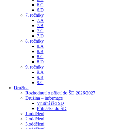
6.C
6.D
7. ročníky
7.A
7.B
7.C
7.D
8. ročníky
8.A
8.B
8.C
8.D
9. ročníky
9.A
9.B
9.C
Družina
Rozhodnutí o přijetí do ŠD 2026/2027
Družina – informace
Vnitřní řád ŠD
Přihláška do ŠD
1.oddělení
2.oddělení
3.oddělení