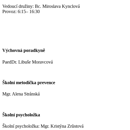
Vedoucí družiny: Bc. Miroslava Kynclová
Provoz: 6:15– 16:30
kynclovam@zshm.cz
+420 737 952 316
Výchovná poradkyně
PaedDr. Libuše Moravcová
moravcoval@zshm.cz
Školní metodička prevence
Mgr. Alena Stránská
stranskaa@zshm.cz
Školní psycholožka
Školní psycholožka: Mgr. Kristýna Zrůstová