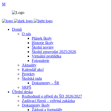
Domů
O nás
Plánek školy
Historie školy
Školní noviny
Školní zpravodaj 2025/2026
Virtuální prohlídka
Fotogalerie
Aktuality
Kalendář akcí
Projekty
Školská rada
Dokumenty – ŠR
SRPŠ
Úřední deska
Rozhodnutí o přijetí do ŠD 2026/2027
Zadávací řízení – veřejná zakázka
Dokumenty školy
Žádosti a formuláře