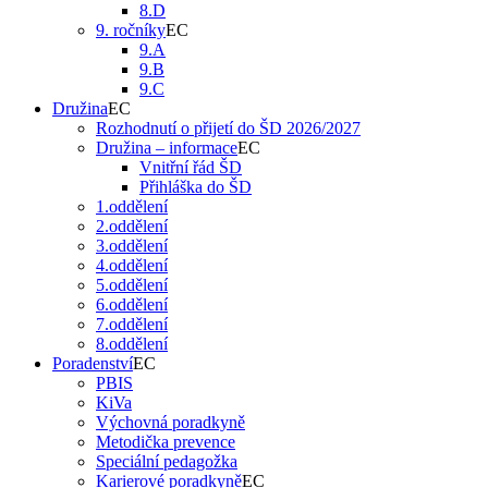
8.D
9. ročníky
9.A
9.B
9.C
Družina
Rozhodnutí o přijetí do ŠD 2026/2027
Družina – informace
Vnitřní řád ŠD
Přihláška do ŠD
1.oddělení
2.oddělení
3.oddělení
4.oddělení
5.oddělení
6.oddělení
7.oddělení
8.oddělení
Poradenství
PBIS
KiVa
Výchovná poradkyně
Metodička prevence
Speciální pedagožka
Karierové poradkyně