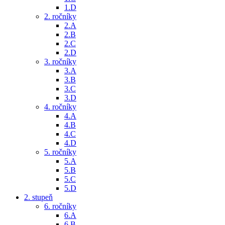
1.D
2. ročníky
2.A
2.B
2.C
2.D
3. ročníky
3.A
3.B
3.C
3.D
4. ročníky
4.A
4.B
4.C
4.D
5. ročníky
5.A
5.B
5.C
5.D
2. stupeň
6. ročníky
6.A
6.B