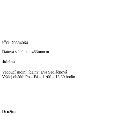
+420 607 172 449
podatelna@zshm.cz
skola@zshm.cz
123-4639690207/0100
IČO: 70884064
Datová schránka: 483mmcm
Jídelna
Vedoucí školní jídelny: Eva Sedláčková
Výdej obědů: Po – Pá – 11:00 – 13:30 hodin
jidelna@zshm.cz
+420 469 695 101, +420 469 687 440
Družina