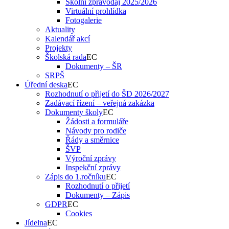
Školní zpravodaj 2025/2026
Virtuální prohlídka
Fotogalerie
Aktuality
Kalendář akcí
Projekty
Školská rada
Dokumenty – ŠR
SRPŠ
Úřední deska
Rozhodnutí o přijetí do ŠD 2026/2027
Zadávací řízení – veřejná zakázka
Dokumenty školy
Žádosti a formuláře
Návody pro rodiče
Řády a směrnice
ŠVP
Výroční zprávy
Inspekční zprávy
Zápis do 1.ročníku
Rozhodnutí o přijetí
Dokumenty – Zápis
GDPR
Cookies
Jídelna