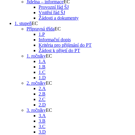
Jídelna – informace
Provozní řád ŠJ
Vnitřní řád ŠJ
Žádosti a dokumenty
1. stupeň
Přípravná třída
1.P
Informační dopis
Kritéria pro přijímání do PT
Žádost k přijetí do PT
1. ročníky
1.A
1.B
1.C
1.D
2. ročníky
2.A
2.B
2.C
2.D
3. ročníky
3.A
3.B
3.C
3.D