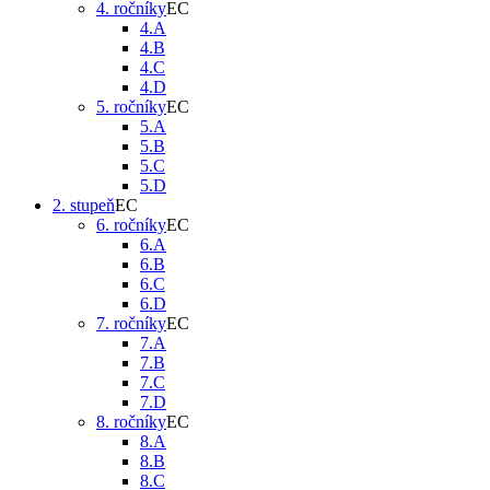
4. ročníky
4.A
4.B
4.C
4.D
5. ročníky
5.A
5.B
5.C
5.D
2. stupeň
6. ročníky
6.A
6.B
6.C
6.D
7. ročníky
7.A
7.B
7.C
7.D
8. ročníky
8.A
8.B
8.C