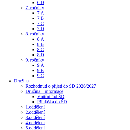
6.D
7. ročníky
7.A
7.B
7.C
7.D
8. ročníky
8.A
8.B
8.C
8.D
9. ročníky
9.A
9.B
9.C
Družina
Rozhodnutí o přijetí do ŠD 2026/2027
Družina – informace
Vnitřní řád ŠD
Přihláška do ŠD
1.oddělení
2.oddělení
3.oddělení
4.oddělení
5.oddělení