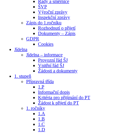
Řády a směrnice
ŠVP
Výroční zprávy
Inspekční zprávy
Zápis do 1.ročníku
Rozhodnutí o přijetí
Dokumenty – Zápis
GDPR
Cookies
Jídelna
Jídelna – informace
Provozní řád ŠJ
Vnitřní řád ŠJ
Žádosti a dokumenty
1. stupeň
Přípravná třída
1.P
Informační dopis
Kritéria pro přijímání do PT
Žádost k přijetí do PT
1. ročníky
1.A
1.B
1.C
1.D