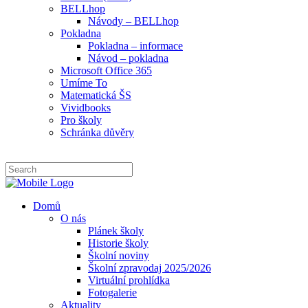
BELLhop
Návody – BELLhop
Pokladna
Pokladna – informace
Návod – pokladna
Microsoft Office 365
Umíme To
Matematická ŠS
Vividbooks
Pro školy
Schránka důvěry
Domů
O nás
Plánek školy
Historie školy
Školní noviny
Školní zpravodaj 2025/2026
Virtuální prohlídka
Fotogalerie
Aktuality