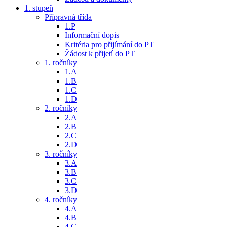
1. stupeň
Přípravná třída
1.P
Informační dopis
Kritéria pro přijímání do PT
Žádost k přijetí do PT
1. ročníky
1.A
1.B
1.C
1.D
2. ročníky
2.A
2.B
2.C
2.D
3. ročníky
3.A
3.B
3.C
3.D
4. ročníky
4.A
4.B
4.C