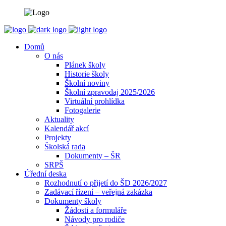
Domů
O nás
Plánek školy
Historie školy
Školní noviny
Školní zpravodaj 2025/2026
Virtuální prohlídka
Fotogalerie
Aktuality
Kalendář akcí
Projekty
Školská rada
Dokumenty – ŠR
SRPŠ
Úřední deska
Rozhodnutí o přijetí do ŠD 2026/2027
Zadávací řízení – veřejná zakázka
Dokumenty školy
Žádosti a formuláře
Návody pro rodiče