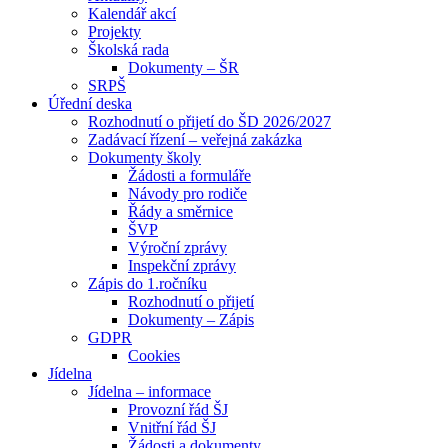
Kalendář akcí
Projekty
Školská rada
Dokumenty – ŠR
SRPŠ
Úřední deska
Rozhodnutí o přijetí do ŠD 2026/2027
Zadávací řízení – veřejná zakázka
Dokumenty školy
Žádosti a formuláře
Návody pro rodiče
Řády a směrnice
ŠVP
Výroční zprávy
Inspekční zprávy
Zápis do 1.ročníku
Rozhodnutí o přijetí
Dokumenty – Zápis
GDPR
Cookies
Jídelna
Jídelna – informace
Provozní řád ŠJ
Vnitřní řád ŠJ
Žádosti a dokumenty