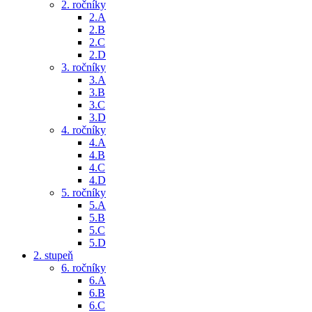
2. ročníky
2.A
2.B
2.C
2.D
3. ročníky
3.A
3.B
3.C
3.D
4. ročníky
4.A
4.B
4.C
4.D
5. ročníky
5.A
5.B
5.C
5.D
2. stupeň
6. ročníky
6.A
6.B
6.C