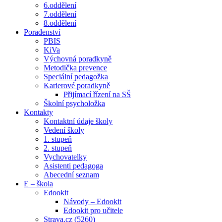
6.oddělení
7.oddělení
8.oddělení
Poradenství
PBIS
KiVa
Výchovná poradkyně
Metodička prevence
Speciální pedagožka
Karierové poradkyně
Přijímací řízení na SŠ
Školní psycholožka
Kontakty
Kontaktní údaje školy
Vedení školy
1. stupeň
2. stupeň
Vychovatelky
Asistenti pedagoga
Abecední seznam
E – škola
Edookit
Návody – Edookit
Edookit pro učitele
Strava.cz (5260)