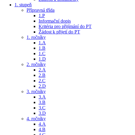
1. stupeň
Přípravná třída
1.P
Informační dopis
Kritéria pro přijímání do PT
Žádost k přijetí do PT
1. ročníky
1.A
1.B
1.C
1.D
2. ročníky
2.A
2.B
2.C
2.D
3. ročníky
3.A
3.B
3.C
3.D
4. ročníky
4.A
4.B
4.C