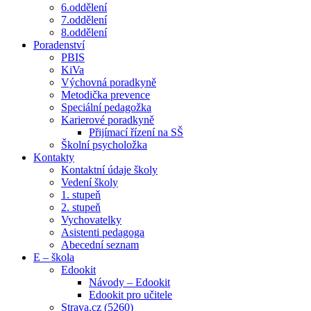
6.oddělení
7.oddělení
8.oddělení
Poradenství
PBIS
KiVa
Výchovná poradkyně
Metodička prevence
Speciální pedagožka
Karierové poradkyně
Přijímací řízení na SŠ
Školní psycholožka
Kontakty
Kontaktní údaje školy
Vedení školy
1. stupeň
2. stupeň
Vychovatelky
Asistenti pedagoga
Abecední seznam
E – škola
Edookit
Návody – Edookit
Edookit pro učitele
Strava.cz (5260)