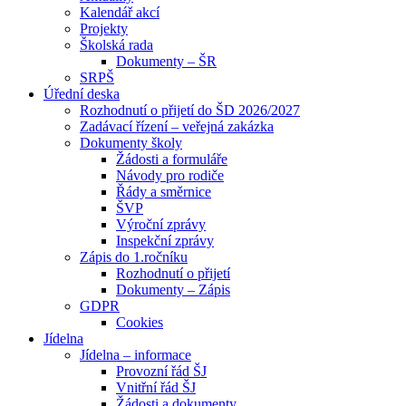
Kalendář akcí
Projekty
Školská rada
Dokumenty – ŠR
SRPŠ
Úřední deska
Rozhodnutí o přijetí do ŠD 2026/2027
Zadávací řízení – veřejná zakázka
Dokumenty školy
Žádosti a formuláře
Návody pro rodiče
Řády a směrnice
ŠVP
Výroční zprávy
Inspekční zprávy
Zápis do 1.ročníku
Rozhodnutí o přijetí
Dokumenty – Zápis
GDPR
Cookies
Jídelna
Jídelna – informace
Provozní řád ŠJ
Vnitřní řád ŠJ
Žádosti a dokumenty