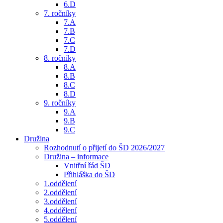
6.D
7. ročníky
7.A
7.B
7.C
7.D
8. ročníky
8.A
8.B
8.C
8.D
9. ročníky
9.A
9.B
9.C
Družina
Rozhodnutí o přijetí do ŠD 2026/2027
Družina – informace
Vnitřní řád ŠD
Přihláška do ŠD
1.oddělení
2.oddělení
3.oddělení
4.oddělení
5.oddělení