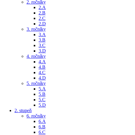
2. ročníky
2.A
2.B
2.C
2.D
3. ročníky
3.A
3.B
3.C
3.D
4. ročníky
4.A
4.B
4.C
4.D
5. ročníky
5.A
5.B
5.C
5.D
2. stupeň
6. ročníky
6.A
6.B
6.C