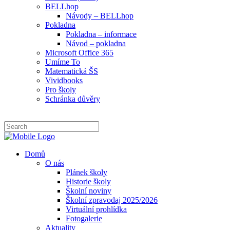
BELLhop
Návody – BELLhop
Pokladna
Pokladna – informace
Návod – pokladna
Microsoft Office 365
Umíme To
Matematická ŠS
Vividbooks
Pro školy
Schránka důvěry
Domů
O nás
Plánek školy
Historie školy
Školní noviny
Školní zpravodaj 2025/2026
Virtuální prohlídka
Fotogalerie
Aktuality