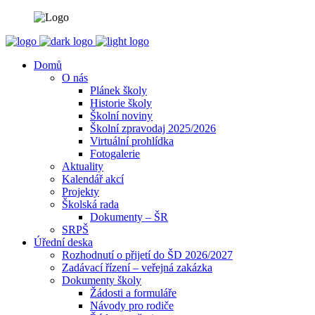
Domů
O nás
Plánek školy
Historie školy
Školní noviny
Školní zpravodaj 2025/2026
Virtuální prohlídka
Fotogalerie
Aktuality
Kalendář akcí
Projekty
Školská rada
Dokumenty – ŠR
SRPŠ
Úřední deska
Rozhodnutí o přijetí do ŠD 2026/2027
Zadávací řízení – veřejná zakázka
Dokumenty školy
Žádosti a formuláře
Návody pro rodiče