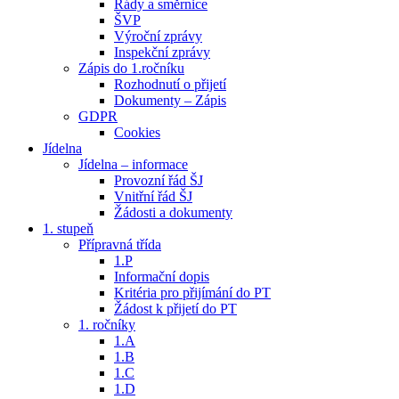
Řády a směrnice
ŠVP
Výroční zprávy
Inspekční zprávy
Zápis do 1.ročníku
Rozhodnutí o přijetí
Dokumenty – Zápis
GDPR
Cookies
Jídelna
Jídelna – informace
Provozní řád ŠJ
Vnitřní řád ŠJ
Žádosti a dokumenty
1. stupeň
Přípravná třída
1.P
Informační dopis
Kritéria pro přijímání do PT
Žádost k přijetí do PT
1. ročníky
1.A
1.B
1.C
1.D