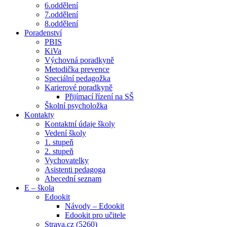
6.oddělení
7.oddělení
8.oddělení
Poradenství
PBIS
KiVa
Výchovná poradkyně
Metodička prevence
Speciální pedagožka
Karierové poradkyně
Přijímací řízení na SŠ
Školní psycholožka
Kontakty
Kontaktní údaje školy
Vedení školy
1. stupeň
2. stupeň
Vychovatelky
Asistenti pedagoga
Abecední seznam
E – škola
Edookit
Návody – Edookit
Edookit pro učitele
Strava.cz (5260)