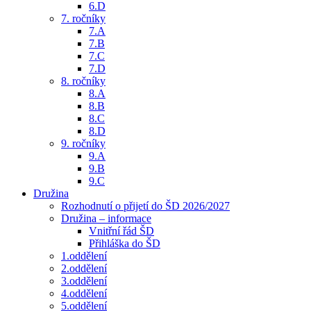
6.D
7. ročníky
7.A
7.B
7.C
7.D
8. ročníky
8.A
8.B
8.C
8.D
9. ročníky
9.A
9.B
9.C
Družina
Rozhodnutí o přijetí do ŠD 2026/2027
Družina – informace
Vnitřní řád ŠD
Přihláška do ŠD
1.oddělení
2.oddělení
3.oddělení
4.oddělení
5.oddělení