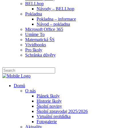
BELLhop
Návody – BELLhop
Pokladna
Pokladna – informace
Návod – pokladna
Microsoft Office 365
Umíme To
Matematická ŠS
Vividbooks
Pro školy
Schránka důvěry
Domů
O nás
Plánek školy
Historie školy
Školní noviny
Školní zpravodaj 2025/2026
Virtuální prohlídka
Fotogalerie
Aktuality