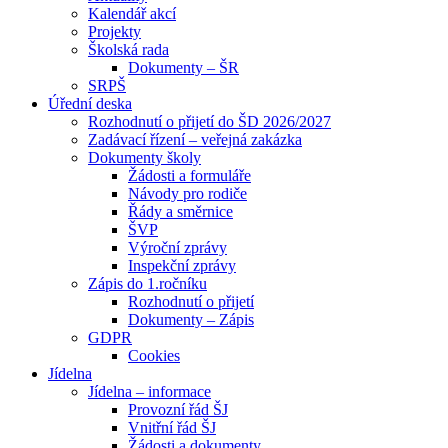
Kalendář akcí
Projekty
Školská rada
Dokumenty – ŠR
SRPŠ
Úřední deska
Rozhodnutí o přijetí do ŠD 2026/2027
Zadávací řízení – veřejná zakázka
Dokumenty školy
Žádosti a formuláře
Návody pro rodiče
Řády a směrnice
ŠVP
Výroční zprávy
Inspekční zprávy
Zápis do 1.ročníku
Rozhodnutí o přijetí
Dokumenty – Zápis
GDPR
Cookies
Jídelna
Jídelna – informace
Provozní řád ŠJ
Vnitřní řád ŠJ
Žádosti a dokumenty