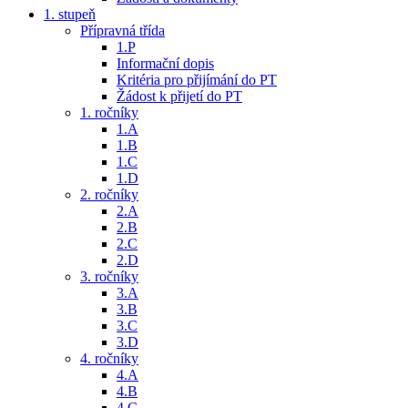
1. stupeň
Přípravná třída
1.P
Informační dopis
Kritéria pro přijímání do PT
Žádost k přijetí do PT
1. ročníky
1.A
1.B
1.C
1.D
2. ročníky
2.A
2.B
2.C
2.D
3. ročníky
3.A
3.B
3.C
3.D
4. ročníky
4.A
4.B
4.C