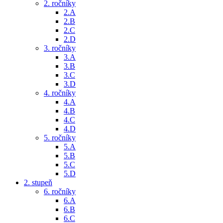
2. ročníky
2.A
2.B
2.C
2.D
3. ročníky
3.A
3.B
3.C
3.D
4. ročníky
4.A
4.B
4.C
4.D
5. ročníky
5.A
5.B
5.C
5.D
2. stupeň
6. ročníky
6.A
6.B
6.C