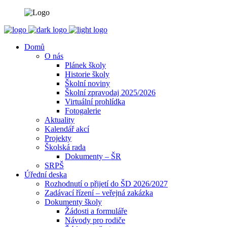
Domů
O nás
Plánek školy
Historie školy
Školní noviny
Školní zpravodaj 2025/2026
Virtuální prohlídka
Fotogalerie
Aktuality
Kalendář akcí
Projekty
Školská rada
Dokumenty – ŠR
SRPŠ
Úřední deska
Rozhodnutí o přijetí do ŠD 2026/2027
Zadávací řízení – veřejná zakázka
Dokumenty školy
Žádosti a formuláře
Návody pro rodiče