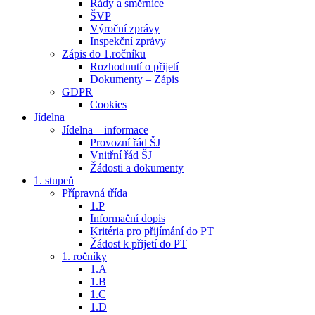
Řády a směrnice
ŠVP
Výroční zprávy
Inspekční zprávy
Zápis do 1.ročníku
Rozhodnutí o přijetí
Dokumenty – Zápis
GDPR
Cookies
Jídelna
Jídelna – informace
Provozní řád ŠJ
Vnitřní řád ŠJ
Žádosti a dokumenty
1. stupeň
Přípravná třída
1.P
Informační dopis
Kritéria pro přijímání do PT
Žádost k přijetí do PT
1. ročníky
1.A
1.B
1.C
1.D