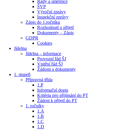
Řády a směrnice
ŠVP
Výroční zprávy
Inspekční zprávy
Zápis do 1.ročníku
Rozhodnutí o přijetí
Dokumenty – Zápis
GDPR
Cookies
Jídelna
Jídelna – informace
Provozní řád ŠJ
Vnitřní řád ŠJ
Žádosti a dokumenty
1. stupeň
Přípravná třída
1.P
Informační dopis
Kritéria pro přijímání do PT
Žádost k přijetí do PT
1. ročníky
1.A
1.B
1.C
1.D