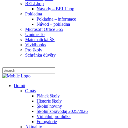
BELLhop
Návody – BELLhop
Pokladna
Pokladna – informace
Návod – pokladna
Microsoft Office 365
Umíme To
Matematická ŠS
Vividbooks
Pro školy
Schránka důvěry
Domů
O nás
Plánek školy
Historie školy
Školní noviny
Školní zpravodaj 2025/2026
Virtuální prohlídka
Fotogalerie
Aktuality