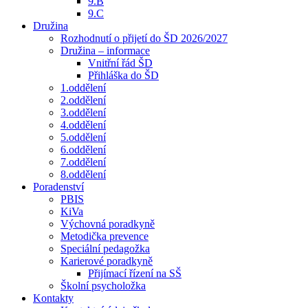
9.B
9.C
Družina
Rozhodnutí o přijetí do ŠD 2026/2027
Družina – informace
Vnitřní řád ŠD
Přihláška do ŠD
1.oddělení
2.oddělení
3.oddělení
4.oddělení
5.oddělení
6.oddělení
7.oddělení
8.oddělení
Poradenství
PBIS
KiVa
Výchovná poradkyně
Metodička prevence
Speciální pedagožka
Karierové poradkyně
Přijímací řízení na SŠ
Školní psycholožka
Kontakty