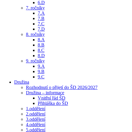
6.D
7. ročníky
7.A
7.B
7.C
7.D
8. ročníky
8.A
8.B
8.C
8.D
9. ročníky
9.A
9.B
9.C
Družina
Rozhodnutí o přijetí do ŠD 2026/2027
Družina – informace
Vnitřní řád ŠD
Přihláška do ŠD
1.oddělení
2.oddělení
3.oddělení
4.oddělení
5.oddělení