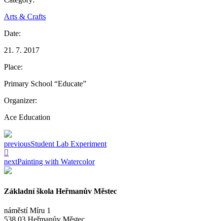
Arts & Crafts
Date:
21. 7. 2017
Place:
Primary School “Educate”
Organizer:
Ace Education
previous
Student Lab Experiment
next
Painting with Watercolor
Základní škola Heřmanův Městec
náměstí Míru 1
538 03 Heřmanův Městec