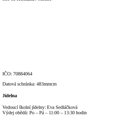
+420 469 695 101, +420 469 630 089
+420 607 172 449
podatelna@zshm.cz
skola@zshm.cz
123-4639690207/0100
IČO: 70884064
Datová schránka: 483mmcm
Jídelna
Vedoucí školní jídelny: Eva Sedláčková
Výdej obědů: Po – Pá – 11:00 – 13:30 hodin
jidelna@zshm.cz