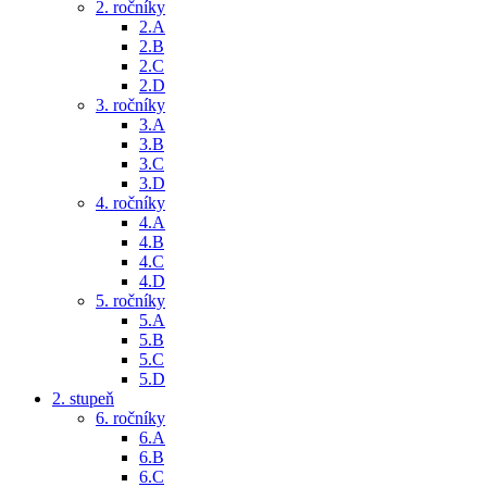
2. ročníky
2.A
2.B
2.C
2.D
3. ročníky
3.A
3.B
3.C
3.D
4. ročníky
4.A
4.B
4.C
4.D
5. ročníky
5.A
5.B
5.C
5.D
2. stupeň
6. ročníky
6.A
6.B
6.C