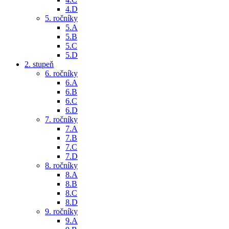
4.D
5. ročníky
5.A
5.B
5.C
5.D
2. stupeň
6. ročníky
6.A
6.B
6.C
6.D
7. ročníky
7.A
7.B
7.C
7.D
8. ročníky
8.A
8.B
8.C
8.D
9. ročníky
9.A