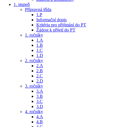
1. stupeň
Přípravná třída
1.P
Informační dopis
Kritéria pro přijímání do PT
Žádost k přijetí do PT
1. ročníky
1.A
1.B
1.C
1.D
2. ročníky
2.A
2.B
2.C
2.D
3. ročníky
3.A
3.B
3.C
3.D
4. ročníky
4.A
4.B
4.C