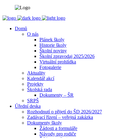
Domů
O nás
Plánek školy
Historie školy
Školní noviny
Školní zpravodaj 2025/2026
Virtuální prohlídka
Fotogalerie
Aktuality
Kalendář akcí
Projekty
Školská rada
Dokumenty – ŠR
SRPŠ
Úřední deska
Rozhodnutí o přijetí do ŠD 2026/2027
Zadávací řízení – veřejná zakázka
Dokumenty školy
Žádosti a formuláře
Návody pro rodiče