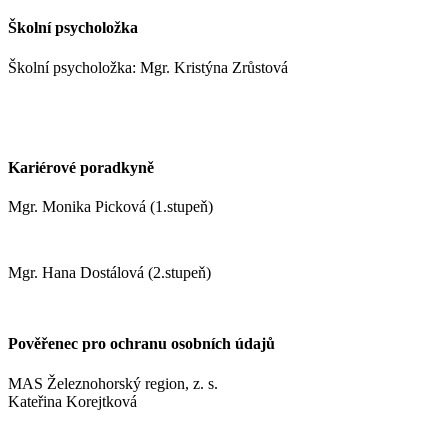
Školní psycholožka
Školní psycholožka: Mgr. Kristýna Zrůstová
zrustovak@zshm.cz
+420 737 622 547
Kariérové poradkyně
Mgr. Monika Picková (1.stupeň)
pickovam@zshm.cz
Mgr. Hana Dostálová (2.stupeň)
dostalovah@zshm.cz
Pověřenec pro ochranu osobních údajů
MAS Železnohorský region, z. s.
Kateřina Korejtková
vn.konzult@gmail.com