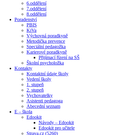
6.oddělení
7.oddělení
8.oddělení
Poradenství
PBIS
KiVa
Výchovná poradkyně
Metodička prevence
Speciální pedagožka
Karierové poradkyně
Přijímací řízení na SŠ
Školní psycholožka
Kontakty
Kontaktní údaje školy
Vedení školy
1. stupeň
2. stupeň
Vychovatelky
Asistenti pedagoga
Abecední seznam
E – škola
Edookit
Návody – Edookit
Edookit pro učitele
Strava.cz (5260)