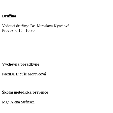
+420 469 695 101, +420 469 687 440
Družina
Vedoucí družiny: Bc. Miroslava Kynclová
Provoz: 6:15– 16:30
kynclovam@zshm.cz
+420 737 952 316
Výchovná poradkyně
PaedDr. Libuše Moravcová
moravcoval@zshm.cz
Školní metodička prevence
Mgr. Alena Stránská
stranskaa@zshm.cz