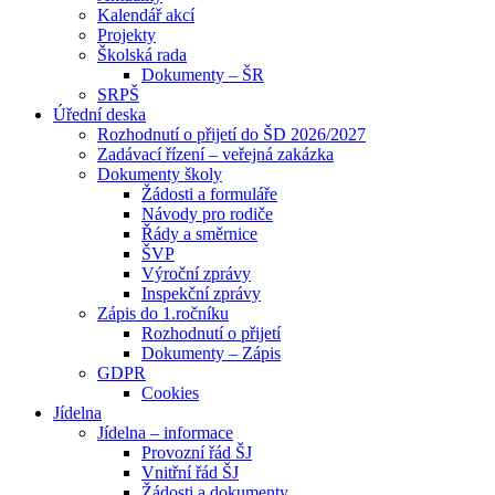
Kalendář akcí
Projekty
Školská rada
Dokumenty – ŠR
SRPŠ
Úřední deska
Rozhodnutí o přijetí do ŠD 2026/2027
Zadávací řízení – veřejná zakázka
Dokumenty školy
Žádosti a formuláře
Návody pro rodiče
Řády a směrnice
ŠVP
Výroční zprávy
Inspekční zprávy
Zápis do 1.ročníku
Rozhodnutí o přijetí
Dokumenty – Zápis
GDPR
Cookies
Jídelna
Jídelna – informace
Provozní řád ŠJ
Vnitřní řád ŠJ
Žádosti a dokumenty