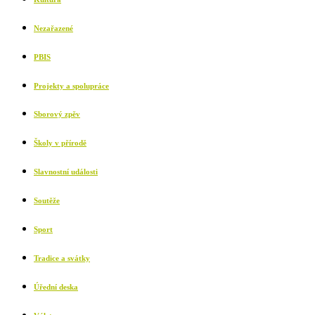
Nezařazené
PBIS
Projekty a spolupráce
Sborový zpěv
Školy v přírodě
Slavnostní události
Soutěže
Sport
Tradice a svátky
Úřední deska