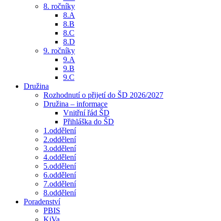
8. ročníky
8.A
8.B
8.C
8.D
9. ročníky
9.A
9.B
9.C
Družina
Rozhodnutí o přijetí do ŠD 2026/2027
Družina – informace
Vnitřní řád ŠD
Přihláška do ŠD
1.oddělení
2.oddělení
3.oddělení
4.oddělení
5.oddělení
6.oddělení
7.oddělení
8.oddělení
Poradenství
PBIS
KiVa