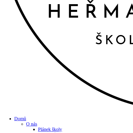
Domů
O nás
Plánek školy