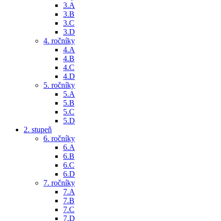
3.A
3.B
3.C
3.D
4. ročníky
4.A
4.B
4.C
4.D
5. ročníky
5.A
5.B
5.C
5.D
2. stupeň
6. ročníky
6.A
6.B
6.C
6.D
7. ročníky
7.A
7.B
7.C
7.D