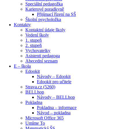
Speciální pedagožka
Karierové poradkyně
Přijímací řízení na SŠ
Školní psycholožka
Kontakty
Kontaktní údaje školy
Vedení školy
1. stupeň
2. stupeň
Vychovatelky
Asistenti pedagoga
Abecední seznam
E – škola
Edookit
Návody – Edookit
Edookit pro učitele
Strava.cz (5260)
BELLhop
Návody – BELLhop
Pokladna
Pokladna – informace
Návod – pokladna
Microsoft Office 365
Umíme To
Matematická ŠS