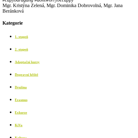
Mgr. Kristýna Zelená, Mgr. Dominika Dobrovolná, Mgr. Jana
Beránková
Kategorie
1. stupeň
2. stupeň
Adaptační kurzy
Dopravní hřiště
Družina
Erasmus
Exkurze
KiVa
Kultura