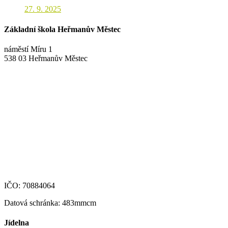
27. 9. 2025
Základní škola Heřmanův Městec
náměstí Míru 1
538 03 Heřmanův Městec
+420 469 695 101, +420 469 630 089
+420 607 172 449
podatelna@zshm.cz
skola@zshm.cz
123-4639690207/0100
IČO: 70884064
Datová schránka: 483mmcm
Jídelna