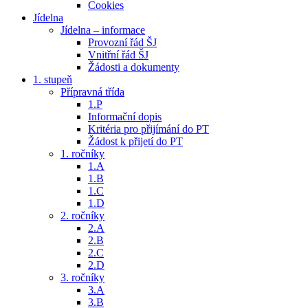
Cookies
Jídelna
Jídelna – informace
Provozní řád ŠJ
Vnitřní řád ŠJ
Žádosti a dokumenty
1. stupeň
Přípravná třída
1.P
Informační dopis
Kritéria pro přijímání do PT
Žádost k přijetí do PT
1. ročníky
1.A
1.B
1.C
1.D
2. ročníky
2.A
2.B
2.C
2.D
3. ročníky
3.A
3.B