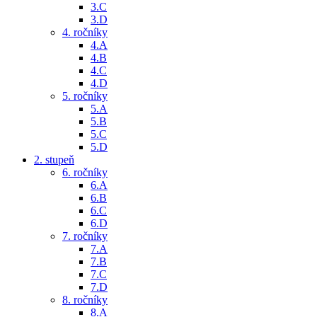
3.C
3.D
4. ročníky
4.A
4.B
4.C
4.D
5. ročníky
5.A
5.B
5.C
5.D
2. stupeň
6. ročníky
6.A
6.B
6.C
6.D
7. ročníky
7.A
7.B
7.C
7.D
8. ročníky
8.A