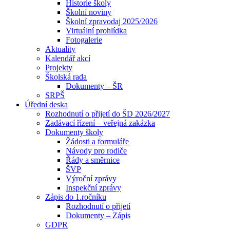
Historie školy
Školní noviny
Školní zpravodaj 2025/2026
Virtuální prohlídka
Fotogalerie
Aktuality
Kalendář akcí
Projekty
Školská rada
Dokumenty – ŠR
SRPŠ
Úřední deska
Rozhodnutí o přijetí do ŠD 2026/2027
Zadávací řízení – veřejná zakázka
Dokumenty školy
Žádosti a formuláře
Návody pro rodiče
Řády a směrnice
ŠVP
Výroční zprávy
Inspekční zprávy
Zápis do 1.ročníku
Rozhodnutí o přijetí
Dokumenty – Zápis
GDPR