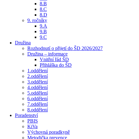
8.B
8.C
8.D
9. ročníky
9.A
9.B
9.C
Družina
Rozhodnutí o přijetí do ŠD 2026/2027
Družina – informace
Vnitřní řád ŠD
Přihláška do ŠD
1.oddělení
2.oddělení
3.oddělení
4.oddělení
5.oddělení
6.oddělení
7.oddělení
8.oddělení
Poradenství
PBIS
KiVa
Výchovná poradkyně
Metodička prevence