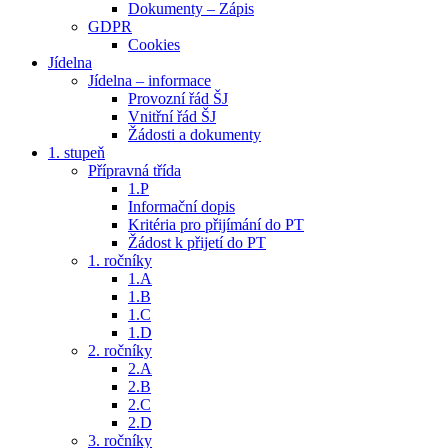
Dokumenty – Zápis
GDPR
Cookies
Jídelna
Jídelna – informace
Provozní řád ŠJ
Vnitřní řád ŠJ
Žádosti a dokumenty
1. stupeň
Přípravná třída
1.P
Informační dopis
Kritéria pro přijímání do PT
Žádost k přijetí do PT
1. ročníky
1.A
1.B
1.C
1.D
2. ročníky
2.A
2.B
2.C
2.D
3. ročníky