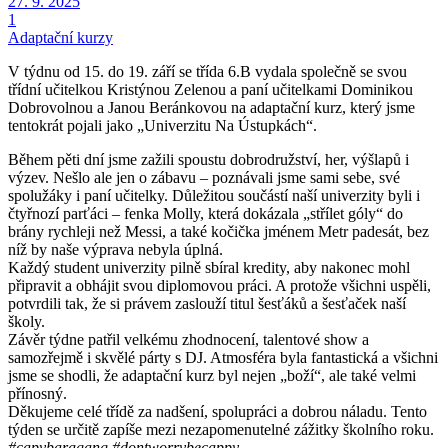
27. 9. 2025
1
Adaptační kurzy
V týdnu od 15. do 19. září se třída 6.B vydala společně se svou
třídní učitelkou Kristýnou Zelenou a paní učitelkami Dominikou
Dobrovolnou a Janou Beránkovou na adaptační kurz, který jsme
tentokrát pojali jako „Univerzitu Na Ústupkách“.
Během pěti dní jsme zažili spoustu dobrodružství, her, výšlapů i
výzev. Nešlo ale jen o zábavu – poznávali jsme sami sebe, své
spolužáky i paní učitelky. Důležitou součástí naší univerzity byli i
čtyřnozí parťáci – fenka Molly, která dokázala „střílet góly“ do
brány rychleji než Messi, a také kočička jménem Metr padesát, bez
níž by naše výprava nebyla úplná.
Každý student univerzity pilně sbíral kredity, aby nakonec mohl
připravit a obhájit svou diplomovou práci. A protože všichni uspěli,
potvrdili tak, že si právem zaslouží titul šesťáků a šesťaček naší
školy.
Závěr týdne patřil velkému zhodnocení, talentové show a
samozřejmě i skvělé párty s DJ. Atmosféra byla fantastická a všichni
jsme se shodli, že adaptační kurz byl nejen „boží“, ale také velmi
přínosný.
Děkujeme celé třídě za nadšení, spolupráci a dobrou náladu. Tento
týden se určitě zapíše mezi nezapomenutelné zážitky školního roku.
#capybaragang #dontworrybecappy