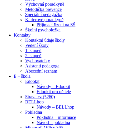
Výchovná poradkyně
Metodička prevence
Speciální pedagožka
Karierové poradkyně
Přijímací řízení na SŠ
Školní psycholožka
Kontakty
Kontaktní údaje školy
Vedení školy
1. stupeň
2. stupeň
Vychovatelky
Asistenti pedagoga
Abecední seznam
E – škola
Edookit
Návody – Edookit
Edookit pro učitele
Strava.cz (5260)
BELLhop
Návody – BELLhop
Pokladna
Pokladna – informace
Návod – pokladna
Microsoft Office 365