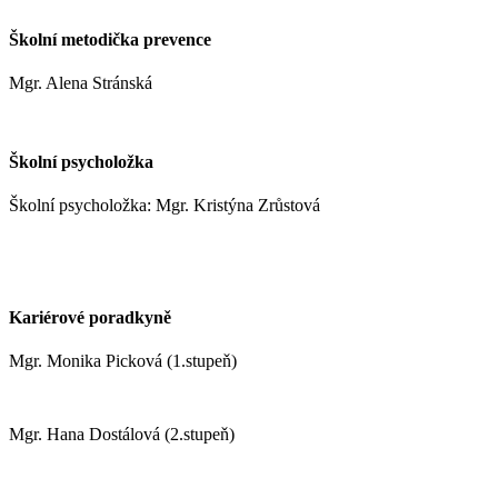
Školní metodička prevence
Mgr. Alena Stránská
stranskaa@zshm.cz
Školní psycholožka
Školní psycholožka: Mgr. Kristýna Zrůstová
zrustovak@zshm.cz
+420 737 622 547
Kariérové poradkyně
Mgr. Monika Picková (1.stupeň)
pickovam@zshm.cz
Mgr. Hana Dostálová (2.stupeň)
dostalovah@zshm.cz