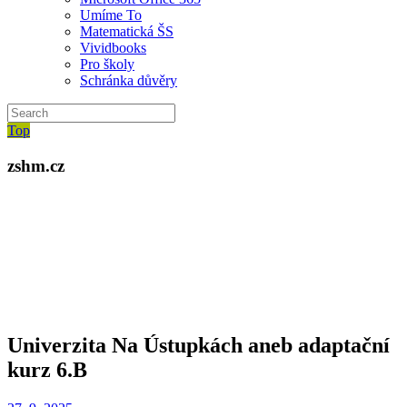
Umíme To
Matematická ŠS
Vividbooks
Pro školy
Schránka důvěry
Top
zshm.cz
Univerzita Na Ústupkách aneb adaptační
kurz 6.B