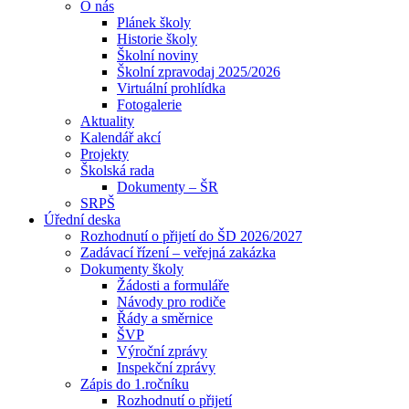
O nás
Plánek školy
Historie školy
Školní noviny
Školní zpravodaj 2025/2026
Virtuální prohlídka
Fotogalerie
Aktuality
Kalendář akcí
Projekty
Školská rada
Dokumenty – ŠR
SRPŠ
Úřední deska
Rozhodnutí o přijetí do ŠD 2026/2027
Zadávací řízení – veřejná zakázka
Dokumenty školy
Žádosti a formuláře
Návody pro rodiče
Řády a směrnice
ŠVP
Výroční zprávy
Inspekční zprávy
Zápis do 1.ročníku
Rozhodnutí o přijetí