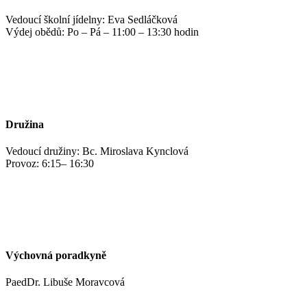
Vedoucí školní jídelny: Eva Sedláčková
Výdej obědů: Po – Pá – 11:00 – 13:30 hodin
jidelna@zshm.cz
+420 469 695 101, +420 469 687 440
Družina
Vedoucí družiny: Bc. Miroslava Kynclová
Provoz: 6:15– 16:30
kynclovam@zshm.cz
+420 737 952 316
Výchovná poradkyně
PaedDr. Libuše Moravcová
moravcoval@zshm.cz