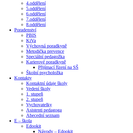
4.oddělení
5.oddělení
6.oddělení
7.oddělení
8.oddělení
Poradenství
PBIS
KiVa
Výchovná poradkyně
Metodička prevence
Speciální pedagožka
Karierové poradkyně
Přijímací řízení na SŠ
Školní psycholožka
Kontakty
Kontaktní údaje školy
Vedení školy
1. stupeň
2. stupeň
Vychovatelky
Asistenti pedagoga
Abecední seznam
E – škola
Edookit
Návody – Edookit