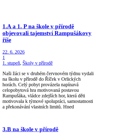
1.A a 1. P na škole v přírodě
objevovali tajemství Rampušákovy
říše
22. 6. 2026
1
1. stupeň
,
Školy v přírodě
Naši žáci se v druhém červnovém týdnu vydali
na školu v přírodě do Říček v Orlických
horách. Celý pobyt provázela napínavá
celopobytová hra motivovaná postavou
Rampušáka, vládce zdejších hor, která děti
motivovala k týmové spolupráci, samostatnosti
a překonávání vlastních limitů. Hned
3.B na škole v přírodě