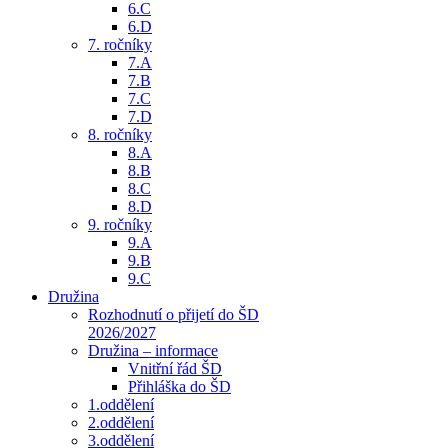
6.C
6.D
7. ročníky
7.A
7.B
7.C
7.D
8. ročníky
8.A
8.B
8.C
8.D
9. ročníky
9.A
9.B
9.C
Družina
Rozhodnutí o přijetí do ŠD
2026/2027
Družina – informace
Vnitřní řád ŠD
Přihláška do ŠD
1.oddělení
2.oddělení
3.oddělení