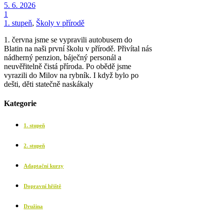
5. 6. 2026
1
1. stupeň
,
Školy v přírodě
1. června jsme se vypravili autobusem do
Blatin na naši první školu v přírodě. Přivítal nás
nádherný penzion, báječný personál a
neuvěřitelně čistá příroda. Po obědě jsme
vyrazili do Milov na rybník. I když bylo po
dešti, děti statečně naskákaly
Kategorie
1. stupeň
2. stupeň
Adaptační kurzy
Dopravní hřiště
Družina