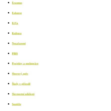
Erasmus
Exkurze
KiVa
Kultura
Nezařazené
PBIS
Projekty a spolupráce
Sborový zpěv
Školy v přírodě
Slavnostní události
Soutěže