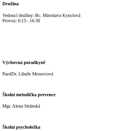
Družina
Vedoucí družiny: Bc. Miroslava Kynclová
Provoz: 6:15– 16:30
kynclovam@zshm.cz
+420 737 952 316
Výchovná poradkyně
PaedDr. Libuše Moravcová
moravcoval@zshm.cz
Školní metodička prevence
Mgr. Alena Stránská
stranskaa@zshm.cz
Školní psycholožka