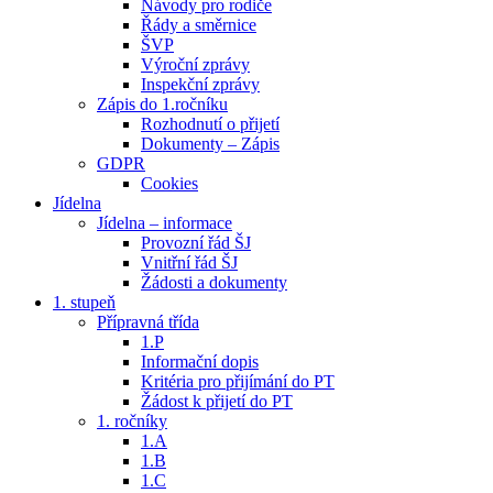
Návody pro rodiče
Řády a směrnice
ŠVP
Výroční zprávy
Inspekční zprávy
Zápis do 1.ročníku
Rozhodnutí o přijetí
Dokumenty – Zápis
GDPR
Cookies
Jídelna
Jídelna – informace
Provozní řád ŠJ
Vnitřní řád ŠJ
Žádosti a dokumenty
1. stupeň
Přípravná třída
1.P
Informační dopis
Kritéria pro přijímání do PT
Žádost k přijetí do PT
1. ročníky
1.A
1.B
1.C