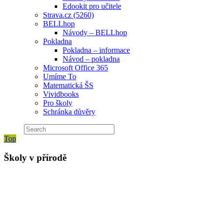
Edookit pro učitele
Strava.cz (5260)
BELLhop
Návody – BELLhop
Pokladna
Pokladna – informace
Návod – pokladna
Microsoft Office 365
Umíme To
Matematická ŠS
Vividbooks
Pro školy
Schránka důvěry
Top
Školy v přírodě