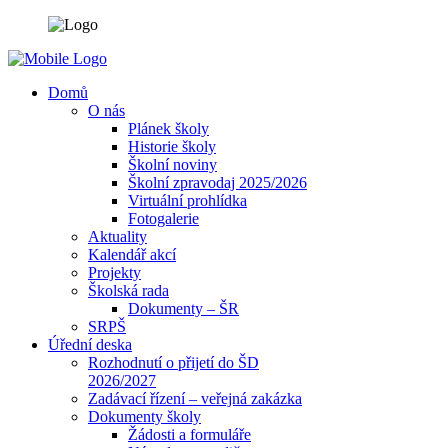
Domů
O nás
Plánek školy
Historie školy
Školní noviny
Školní zpravodaj 2025/2026
Virtuální prohlídka
Fotogalerie
Aktuality
Kalendář akcí
Projekty
Školská rada
Dokumenty – ŠR
SRPŠ
Úřední deska
Rozhodnutí o přijetí do ŠD
2026/2027
Zadávací řízení – veřejná zakázka
Dokumenty školy
Žádosti a formuláře