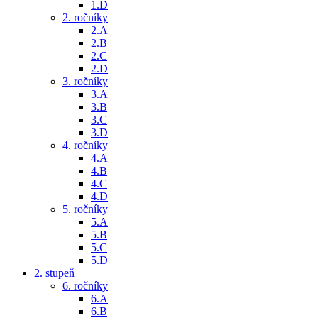
1.D
2. ročníky
2.A
2.B
2.C
2.D
3. ročníky
3.A
3.B
3.C
3.D
4. ročníky
4.A
4.B
4.C
4.D
5. ročníky
5.A
5.B
5.C
5.D
2. stupeň
6. ročníky
6.A
6.B