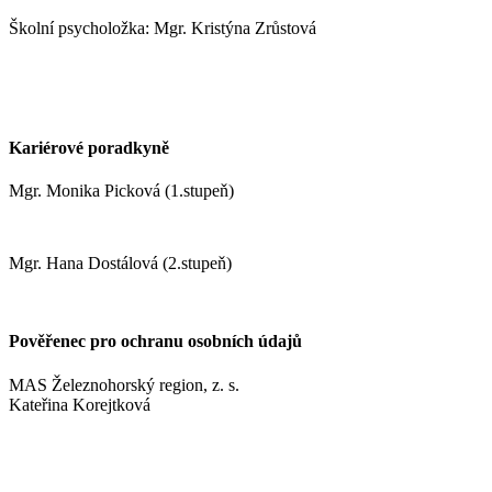
Školní psycholožka: Mgr. Kristýna Zrůstová
zrustovak@zshm.cz
+420 737 622 547
Kariérové poradkyně
Mgr. Monika Picková (1.stupeň)
pickovam@zshm.cz
Mgr. Hana Dostálová (2.stupeň)
dostalovah@zshm.cz
Pověřenec pro ochranu osobních údajů
MAS Železnohorský region, z. s.
Kateřina Korejtková
vn.konzult@gmail.com