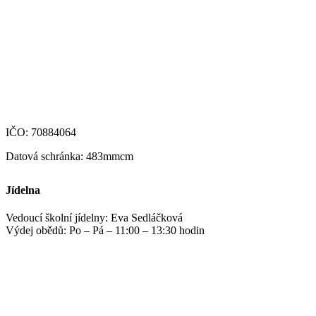
+420 469 695 101, +420 469 630 089
+420 607 172 449
podatelna@zshm.cz
skola@zshm.cz
123-4639690207/0100
IČO: 70884064
Datová schránka: 483mmcm
Jídelna
Vedoucí školní jídelny: Eva Sedláčková
Výdej obědů: Po – Pá – 11:00 – 13:30 hodin
jidelna@zshm.cz
+420 469 695 101, +420 469 687 440