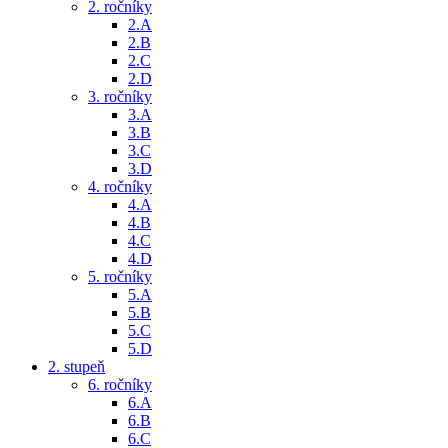
2. ročníky
2.A
2.B
2.C
2.D
3. ročníky
3.A
3.B
3.C
3.D
4. ročníky
4.A
4.B
4.C
4.D
5. ročníky
5.A
5.B
5.C
5.D
2. stupeň
6. ročníky
6.A
6.B
6.C