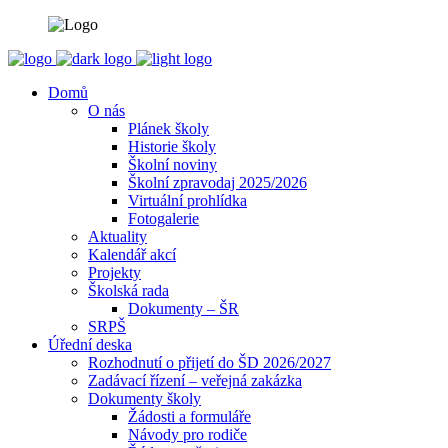
Domů
O nás
Plánek školy
Historie školy
Školní noviny
Školní zpravodaj 2025/2026
Virtuální prohlídka
Fotogalerie
Aktuality
Kalendář akcí
Projekty
Školská rada
Dokumenty – ŠR
SRPŠ
Úřední deska
Rozhodnutí o přijetí do ŠD 2026/2027
Zadávací řízení – veřejná zakázka
Dokumenty školy
Žádosti a formuláře
Návody pro rodiče