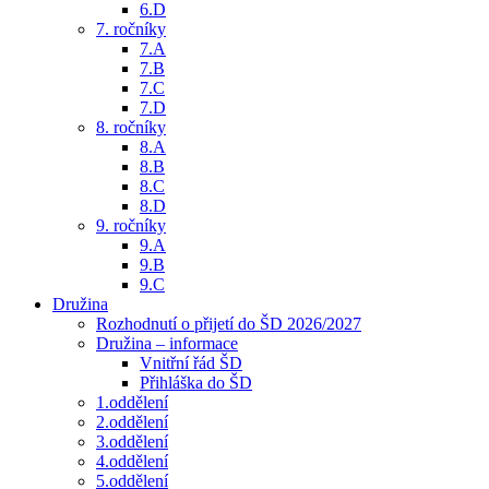
6.D
7. ročníky
7.A
7.B
7.C
7.D
8. ročníky
8.A
8.B
8.C
8.D
9. ročníky
9.A
9.B
9.C
Družina
Rozhodnutí o přijetí do ŠD 2026/2027
Družina – informace
Vnitřní řád ŠD
Přihláška do ŠD
1.oddělení
2.oddělení
3.oddělení
4.oddělení
5.oddělení