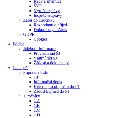
Řády a směrnice
ŠVP
Výroční zprávy
Inspekční zprávy
Zápis do 1.ročníku
Rozhodnutí o přijetí
Dokumenty – Zápis
GDPR
Cookies
Jídelna
Jídelna – informace
Provozní řád ŠJ
Vnitřní řád ŠJ
Žádosti a dokumenty
1. stupeň
Přípravná třída
1.P
Informační dopis
Kritéria pro přijímání do PT
Žádost k přijetí do PT
1. ročníky
1.A
1.B
1.C
1.D