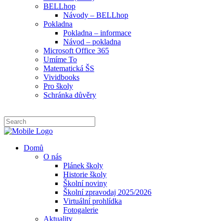
BELLhop
Návody – BELLhop
Pokladna
Pokladna – informace
Návod – pokladna
Microsoft Office 365
Umíme To
Matematická ŠS
Vividbooks
Pro školy
Schránka důvěry
Domů
O nás
Plánek školy
Historie školy
Školní noviny
Školní zpravodaj 2025/2026
Virtuální prohlídka
Fotogalerie
Aktuality