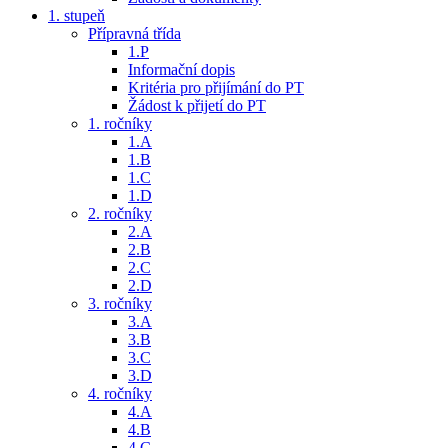
1. stupeň
Přípravná třída
1.P
Informační dopis
Kritéria pro přijímání do PT
Žádost k přijetí do PT
1. ročníky
1.A
1.B
1.C
1.D
2. ročníky
2.A
2.B
2.C
2.D
3. ročníky
3.A
3.B
3.C
3.D
4. ročníky
4.A
4.B
4.C