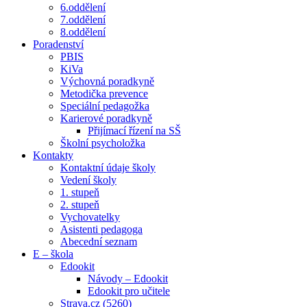
6.oddělení
7.oddělení
8.oddělení
Poradenství
PBIS
KiVa
Výchovná poradkyně
Metodička prevence
Speciální pedagožka
Karierové poradkyně
Přijímací řízení na SŠ
Školní psycholožka
Kontakty
Kontaktní údaje školy
Vedení školy
1. stupeň
2. stupeň
Vychovatelky
Asistenti pedagoga
Abecední seznam
E – škola
Edookit
Návody – Edookit
Edookit pro učitele
Strava.cz (5260)