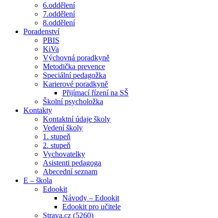
6.oddělení
7.oddělení
8.oddělení
Poradenství
PBIS
KiVa
Výchovná poradkyně
Metodička prevence
Speciální pedagožka
Karierové poradkyně
Přijímací řízení na SŠ
Školní psycholožka
Kontakty
Kontaktní údaje školy
Vedení školy
1. stupeň
2. stupeň
Vychovatelky
Asistenti pedagoga
Abecední seznam
E – škola
Edookit
Návody – Edookit
Edookit pro učitele
Strava.cz (5260)