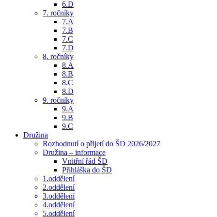
6.D
7. ročníky
7.A
7.B
7.C
7.D
8. ročníky
8.A
8.B
8.C
8.D
9. ročníky
9.A
9.B
9.C
Družina
Rozhodnutí o přijetí do ŠD 2026/2027
Družina – informace
Vnitřní řád ŠD
Přihláška do ŠD
1.oddělení
2.oddělení
3.oddělení
4.oddělení
5.oddělení