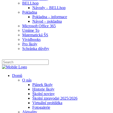
BELLhop
Návody – BELLhop
Pokladna
Pokladna – informace
Návod – pokladna
Microsoft Office 365
Umíme To
Matematická ŠS
Vividbooks
Pro školy
Schránka důvěry
Domů
O nás
Plánek školy
Historie školy
Školní noviny
Školní zpravodaj 2025/2026
Virtuální prohlídka
Fotogalerie
Aktuality