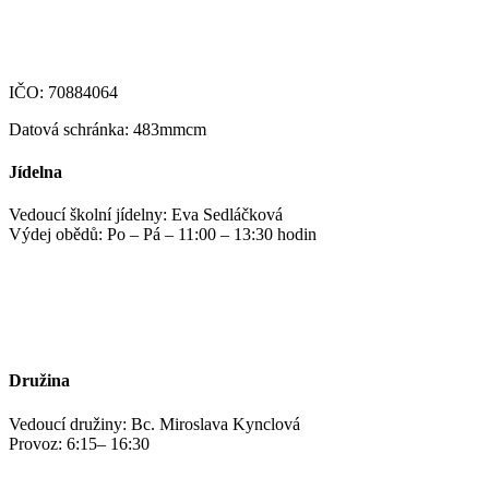
123-4639690207/0100
IČO: 70884064
Datová schránka: 483mmcm
Jídelna
Vedoucí školní jídelny: Eva Sedláčková
Výdej obědů: Po – Pá – 11:00 – 13:30 hodin
jidelna@zshm.cz
+420 469 695 101, +420 469 687 440
Družina
Vedoucí družiny: Bc. Miroslava Kynclová
Provoz: 6:15– 16:30