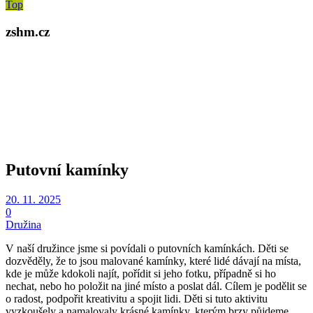
Top
zshm.cz
Putovní kamínky
20. 11. 2025
0
Družina
V naší družince jsme si povídali o putovních kamínkách. Děti se
dozvěděly, že to jsou malované kamínky, které lidé dávají na místa,
kde je může kdokoli najít, pořídit si jeho fotku, případně si ho
nechat, nebo ho položit na jiné místo a poslat dál. Cílem je podělit se
o radost, podpořit kreativitu a spojit lidi. Děti si tuto aktivitu
vyzkoušely a namalovaly krásné kamínky, kterým brzy půjdeme