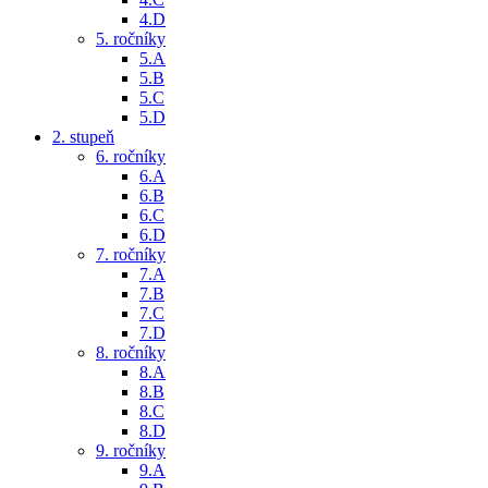
4.D
5. ročníky
5.A
5.B
5.C
5.D
2. stupeň
6. ročníky
6.A
6.B
6.C
6.D
7. ročníky
7.A
7.B
7.C
7.D
8. ročníky
8.A
8.B
8.C
8.D
9. ročníky
9.A