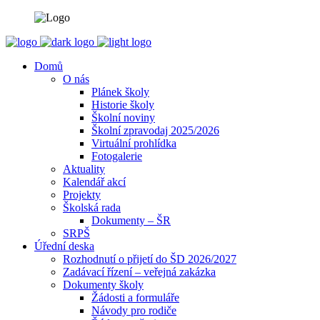
Domů
O nás
Plánek školy
Historie školy
Školní noviny
Školní zpravodaj 2025/2026
Virtuální prohlídka
Fotogalerie
Aktuality
Kalendář akcí
Projekty
Školská rada
Dokumenty – ŠR
SRPŠ
Úřední deska
Rozhodnutí o přijetí do ŠD 2026/2027
Zadávací řízení – veřejná zakázka
Dokumenty školy
Žádosti a formuláře
Návody pro rodiče