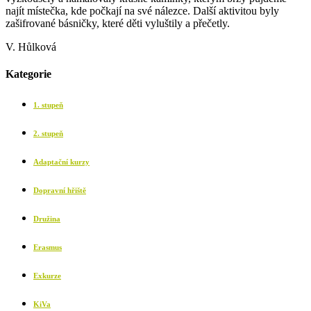
najít místečka, kde počkají na své nálezce. Další aktivitou byly
zašifrované básničky, které děti vyluštily a přečetly.
V. Hůlková
Kategorie
1. stupeň
2. stupeň
Adaptační kurzy
Dopravní hřiště
Družina
Erasmus
Exkurze
KiVa