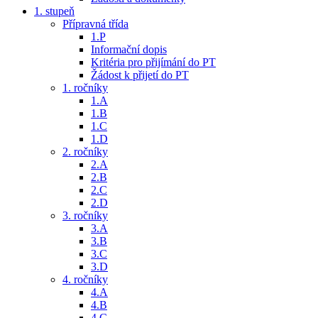
1. stupeň
Přípravná třída
1.P
Informační dopis
Kritéria pro přijímání do PT
Žádost k přijetí do PT
1. ročníky
1.A
1.B
1.C
1.D
2. ročníky
2.A
2.B
2.C
2.D
3. ročníky
3.A
3.B
3.C
3.D
4. ročníky
4.A
4.B
4.C