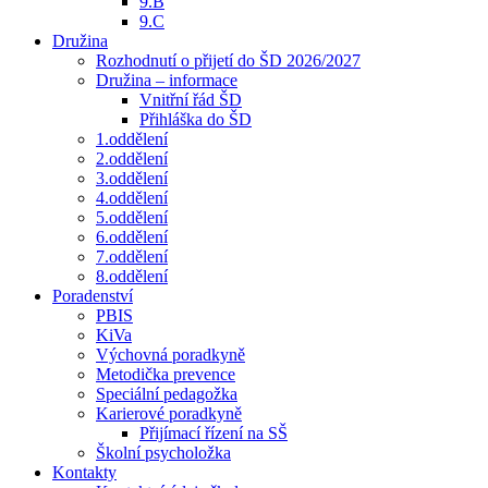
9.B
9.C
Družina
Rozhodnutí o přijetí do ŠD 2026/2027
Družina – informace
Vnitřní řád ŠD
Přihláška do ŠD
1.oddělení
2.oddělení
3.oddělení
4.oddělení
5.oddělení
6.oddělení
7.oddělení
8.oddělení
Poradenství
PBIS
KiVa
Výchovná poradkyně
Metodička prevence
Speciální pedagožka
Karierové poradkyně
Přijímací řízení na SŠ
Školní psycholožka
Kontakty