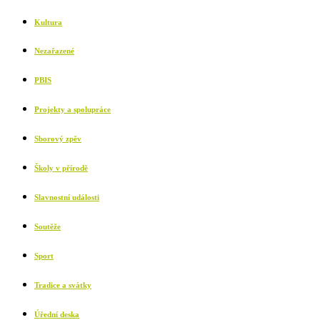
Kultura
Nezařazené
PBIS
Projekty a spolupráce
Sborový zpěv
Školy v přírodě
Slavnostní události
Soutěže
Sport
Tradice a svátky
Úřední deska