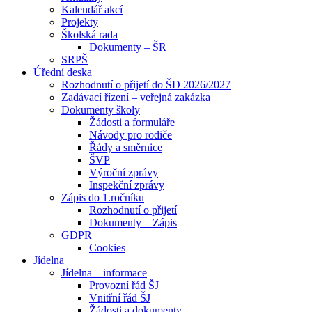
Kalendář akcí
Projekty
Školská rada
Dokumenty – ŠR
SRPŠ
Úřední deska
Rozhodnutí o přijetí do ŠD 2026/2027
Zadávací řízení – veřejná zakázka
Dokumenty školy
Žádosti a formuláře
Návody pro rodiče
Řády a směrnice
ŠVP
Výroční zprávy
Inspekční zprávy
Zápis do 1.ročníku
Rozhodnutí o přijetí
Dokumenty – Zápis
GDPR
Cookies
Jídelna
Jídelna – informace
Provozní řád ŠJ
Vnitřní řád ŠJ
Žádosti a dokumenty