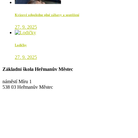
Kvízové odpoledne plné zábavy a soutěžení
27. 9. 2025
Lodičky
27. 9. 2025
Základní škola Heřmanův Městec
náměstí Míru 1
538 03 Heřmanův Městec
+420 469 695 101, +420 469 630 089
+420 607 172 449
podatelna@zshm.cz
skola@zshm.cz