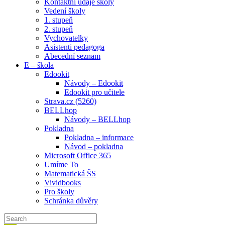
Kontaktní údaje školy
Vedení školy
1. stupeň
2. stupeň
Vychovatelky
Asistenti pedagoga
Abecední seznam
E – škola
Edookit
Návody – Edookit
Edookit pro učitele
Strava.cz (5260)
BELLhop
Návody – BELLhop
Pokladna
Pokladna – informace
Návod – pokladna
Microsoft Office 365
Umíme To
Matematická ŠS
Vividbooks
Pro školy
Schránka důvěry