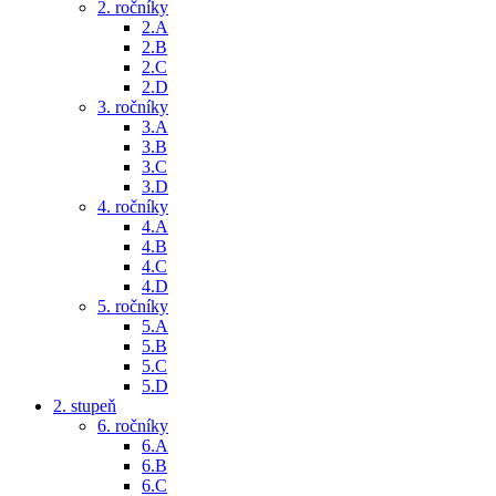
2. ročníky
2.A
2.B
2.C
2.D
3. ročníky
3.A
3.B
3.C
3.D
4. ročníky
4.A
4.B
4.C
4.D
5. ročníky
5.A
5.B
5.C
5.D
2. stupeň
6. ročníky
6.A
6.B
6.C