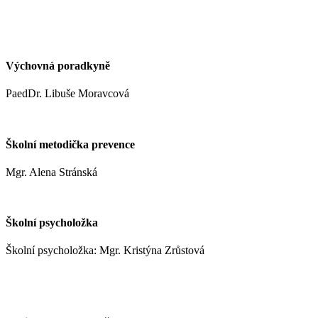
kynclovam@zshm.cz
+420 737 952 316
Výchovná poradkyně
PaedDr. Libuše Moravcová
moravcoval@zshm.cz
Školní metodička prevence
Mgr. Alena Stránská
stranskaa@zshm.cz
Školní psycholožka
Školní psycholožka: Mgr. Kristýna Zrůstová
zrustovak@zshm.cz
+420 737 622 547