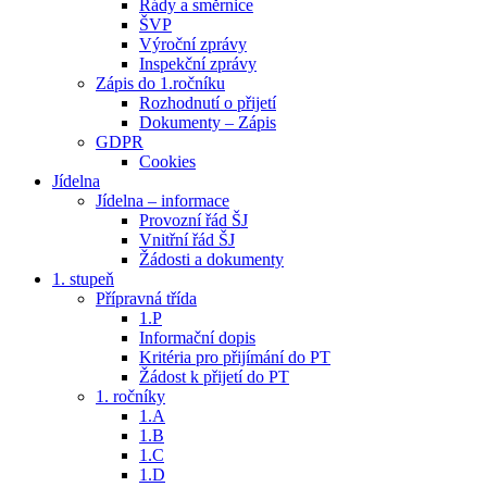
Řády a směrnice
ŠVP
Výroční zprávy
Inspekční zprávy
Zápis do 1.ročníku
Rozhodnutí o přijetí
Dokumenty – Zápis
GDPR
Cookies
Jídelna
Jídelna – informace
Provozní řád ŠJ
Vnitřní řád ŠJ
Žádosti a dokumenty
1. stupeň
Přípravná třída
1.P
Informační dopis
Kritéria pro přijímání do PT
Žádost k přijetí do PT
1. ročníky
1.A
1.B
1.C
1.D