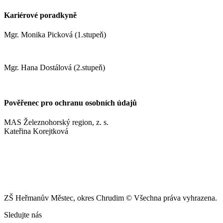
Kariérové poradkyně
Mgr. Monika Picková (1.stupeň)
pickovam@zshm.cz
Mgr. Hana Dostálová (2.stupeň)
dostalovah@zshm.cz
Pověřenec pro ochranu osobních údajů
MAS Železnohorský region, z. s.
Kateřina Korejtková
vn.konzult@gmail.com
ZŠ Heřmanův Městec, okres Chrudim © Všechna práva vyhrazena.
Sledujte nás