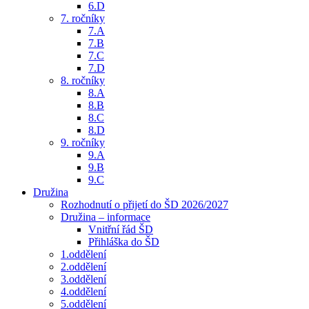
6.D
7. ročníky
7.A
7.B
7.C
7.D
8. ročníky
8.A
8.B
8.C
8.D
9. ročníky
9.A
9.B
9.C
Družina
Rozhodnutí o přijetí do ŠD 2026/2027
Družina – informace
Vnitřní řád ŠD
Přihláška do ŠD
1.oddělení
2.oddělení
3.oddělení
4.oddělení
5.oddělení