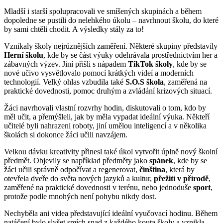
Mladší i starší spolupracovali ve smíšených skupinách a během
dopoledne se pustili do nelehkého úkolu – navrhnout školu, do které
by sami chtěli chodit. A výsledky stály za to!
Vznikaly školy nejrůznějších zaměření. Některé skupiny představily
Herní školu
, kde by se část výuky odehrávala prostřednictvím her a
zábavných výzev. Jiní přišli s nápadem
TikTok školy
, kde by se
nové učivo vysvětlovalo pomocí krátkých videí a moderních
technologií. Velký ohlas vzbudila také
S.O.S škola
, zaměřená na
praktické dovednosti, pomoc druhým a zvládání krizových situací.
Žáci navrhovali vlastní rozvrhy hodin, diskutovali o tom, kdo by
měl učit, a přemýšleli, jak by měla vypadat ideální výuka. Někteří
učitelé byli nahrazeni roboty, jiní umělou inteligencí a v několika
školách si dokonce žáci učili navzájem.
Velkou dávku kreativity přinesl také úkol vytvořit úplně nový školní
předmět. Objevily se například předměty jako
spánek
, kde by se
žáci učili správně odpočívat a regenerovat,
čínština
, která by
otevřela dveře do světa nových jazyků a kultur,
přežití v přírodě
,
zaměřené na praktické dovednosti v terénu, nebo jednoduše
sport
,
protože podle mnohých není pohybu nikdy dost.
Nechyběla ani videa představující ideální vyučovací hodinu. Během
natáčení bylo slyšet smích snad z každého kouta školy a vznikla