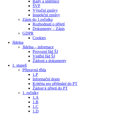
Řády a směrnice
ŠVP
Výroční zprávy
Inspekční zprávy
Zápis do 1.ročníku
Rozhodnutí o přijetí
Dokumenty – Zápis
GDPR
Cookies
Jídelna
Jídelna – informace
Provozní řád ŠJ
Vnitřní řád ŠJ
Žádosti a dokumenty
1. stupeň
Přípravná třída
1.P
Informační dopis
Kritéria pro přijímání do PT
Žádost k přijetí do PT
1. ročníky
1.A
1.B
1.C
1.D