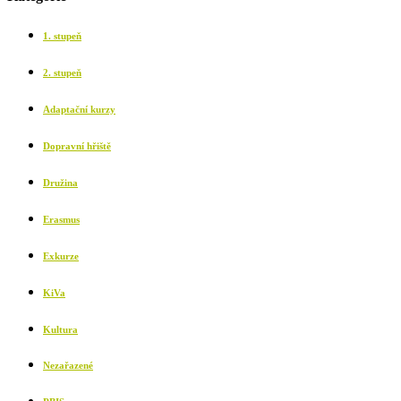
1. stupeň
2. stupeň
Adaptační kurzy
Dopravní hřiště
Družina
Erasmus
Exkurze
KiVa
Kultura
Nezařazené