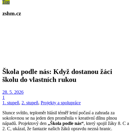
Top
zshm.cz
Škola podle nás: Když dostanou žáci
školu do vlastních rukou
28. 5. 2026
1
1. stupeň
,
2. stupeň
,
Projekty a spolupráce
Slunce svítilo, teploměr hlásil téměř letní počasí a zahrada za
sokolovnou se na jeden den proměnila v kreativní dílnu plnou
nápadů. Projektový den
„Škola podle nás“
, který spojil žáky 8. C a
2. C, ukázal, že fantazie našich žáků opravdu nezná hranic.