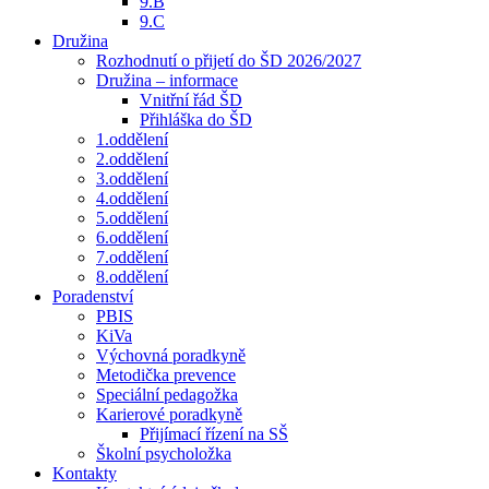
9.B
9.C
Družina
Rozhodnutí o přijetí do ŠD 2026/2027
Družina – informace
Vnitřní řád ŠD
Přihláška do ŠD
1.oddělení
2.oddělení
3.oddělení
4.oddělení
5.oddělení
6.oddělení
7.oddělení
8.oddělení
Poradenství
PBIS
KiVa
Výchovná poradkyně
Metodička prevence
Speciální pedagožka
Karierové poradkyně
Přijímací řízení na SŠ
Školní psycholožka
Kontakty