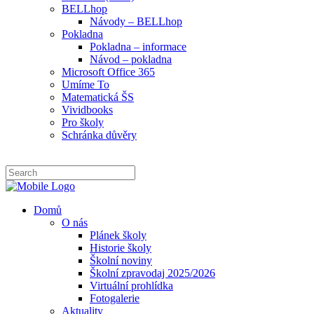
BELLhop
Návody – BELLhop
Pokladna
Pokladna – informace
Návod – pokladna
Microsoft Office 365
Umíme To
Matematická ŠS
Vividbooks
Pro školy
Schránka důvěry
Domů
O nás
Plánek školy
Historie školy
Školní noviny
Školní zpravodaj 2025/2026
Virtuální prohlídka
Fotogalerie
Aktuality