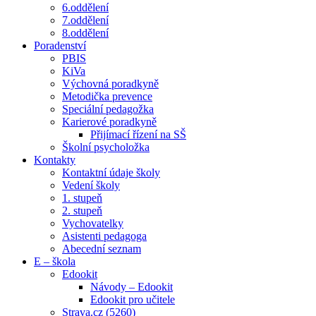
6.oddělení
7.oddělení
8.oddělení
Poradenství
PBIS
KiVa
Výchovná poradkyně
Metodička prevence
Speciální pedagožka
Karierové poradkyně
Přijímací řízení na SŠ
Školní psycholožka
Kontakty
Kontaktní údaje školy
Vedení školy
1. stupeň
2. stupeň
Vychovatelky
Asistenti pedagoga
Abecední seznam
E – škola
Edookit
Návody – Edookit
Edookit pro učitele
Strava.cz (5260)