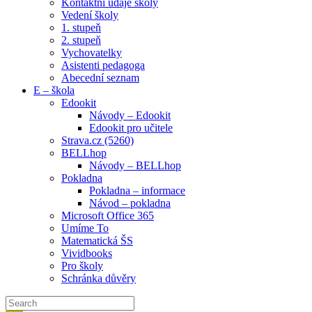
Kontaktní údaje školy
Vedení školy
1. stupeň
2. stupeň
Vychovatelky
Asistenti pedagoga
Abecední seznam
E – škola
Edookit
Návody – Edookit
Edookit pro učitele
Strava.cz (5260)
BELLhop
Návody – BELLhop
Pokladna
Pokladna – informace
Návod – pokladna
Microsoft Office 365
Umíme To
Matematická ŠS
Vividbooks
Pro školy
Schránka důvěry