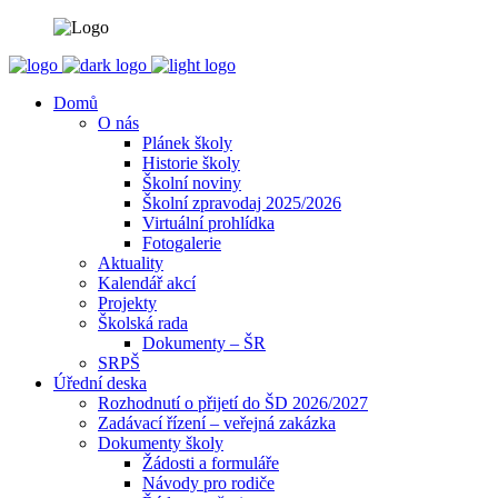
Domů
O nás
Plánek školy
Historie školy
Školní noviny
Školní zpravodaj 2025/2026
Virtuální prohlídka
Fotogalerie
Aktuality
Kalendář akcí
Projekty
Školská rada
Dokumenty – ŠR
SRPŠ
Úřední deska
Rozhodnutí o přijetí do ŠD 2026/2027
Zadávací řízení – veřejná zakázka
Dokumenty školy
Žádosti a formuláře
Návody pro rodiče