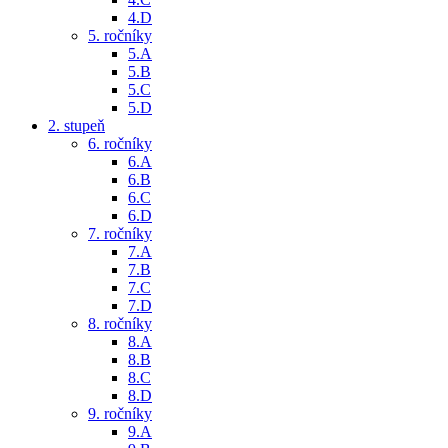
4.D
5. ročníky
5.A
5.B
5.C
5.D
2. stupeň
6. ročníky
6.A
6.B
6.C
6.D
7. ročníky
7.A
7.B
7.C
7.D
8. ročníky
8.A
8.B
8.C
8.D
9. ročníky
9.A