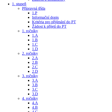
1. stupeň
Přípravná třída
1.P
Informační dopis
Kritéria pro přijímání do PT
Žádost k přijetí do PT
1. ročníky
1.A
1.B
1.C
1.D
2. ročníky
2.A
2.B
2.C
2.D
3. ročníky
3.A
3.B
3.C
3.D
4. ročníky
4.A
4.B
4.C