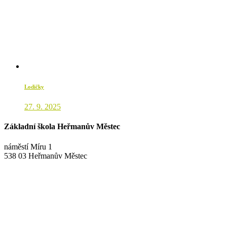
Lodičky
27. 9. 2025
Základní škola Heřmanův Městec
náměstí Míru 1
538 03 Heřmanův Městec
+420 469 695 101, +420 469 630 089
+420 607 172 449
podatelna@zshm.cz