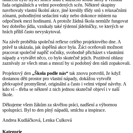
řada originálních a velmi povedených scén. Některé skupiny
navrhovaly vlastní školní akce, jiné kreslily třídy snů s relaxačními
zónami, pohodlnými sedacími vaky nebo dokonce místem na
odpočinek mezi hodinami. A protože žádná škola nemůže fungovat
bez dobrého jídla, vznikaly také týdenní jídelníčky, ve kterých se
hrách příliš často nevyskytoval.
Na závěr proběhla společná reflexe celého projektového dne. A
právě ta ukázala, jak úspěšná akce byla. Žáci oceňovali možnost
pracovat společně napříč ročníky, svobodně přicházet s vlastními
nápady a vytvářet něco, co bylo skutečně jejich. Pozitivní ohlasy
zaznívaly ze všech stran a mnozí by si podobný den rádi zopakovali.
Projektový den
„Škola podle nás“
tak znovu potvrdil, že když
dostanou děti prostor pro vlastní nápady, dokážou vytvořit
překvapivě promyšlené, originální a často i velmi vtipné návrhy. A
kdo ví – třeba se některé z nich jednou skutečně objeví i v naší
škole.
Děkujeme všem žákům za skvělou práci, nadšení a výbornou
spolupráci. Byl to den plný nápadů, smíchu a inspirace.
Andrea Kudláčková, Lenka Culková
Kategorie