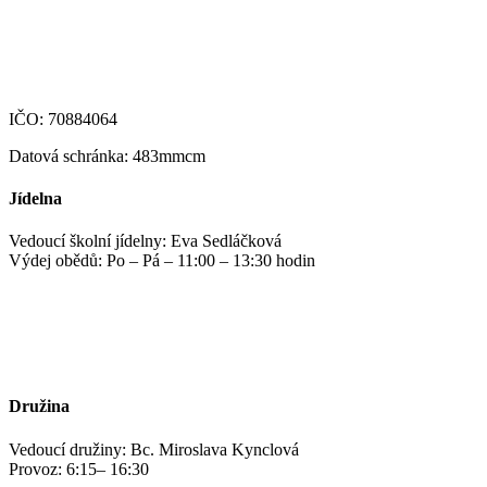
skola@zshm.cz
123-4639690207/0100
IČO: 70884064
Datová schránka: 483mmcm
Jídelna
Vedoucí školní jídelny: Eva Sedláčková
Výdej obědů: Po – Pá – 11:00 – 13:30 hodin
jidelna@zshm.cz
+420 469 695 101, +420 469 687 440
Družina
Vedoucí družiny: Bc. Miroslava Kynclová
Provoz: 6:15– 16:30