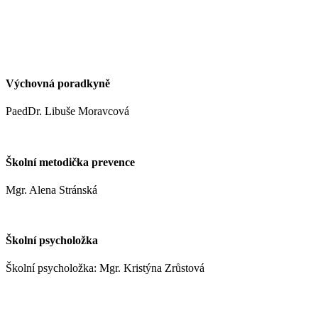
kynclovam@zshm.cz
+420 737 952 316
Výchovná poradkyně
PaedDr. Libuše Moravcová
moravcoval@zshm.cz
Školní metodička prevence
Mgr. Alena Stránská
stranskaa@zshm.cz
Školní psycholožka
Školní psycholožka: Mgr. Kristýna Zrůstová
zrustovak@zshm.cz
+420 737 622 547