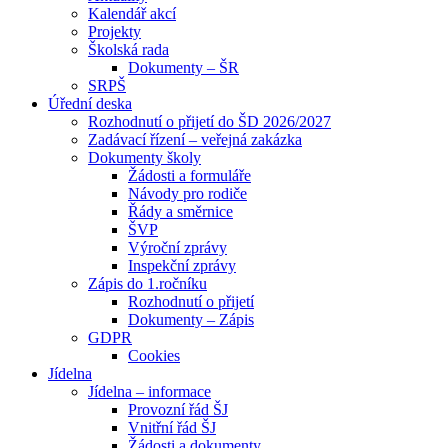
Kalendář akcí
Projekty
Školská rada
Dokumenty – ŠR
SRPŠ
Úřední deska
Rozhodnutí o přijetí do ŠD 2026/2027
Zadávací řízení – veřejná zakázka
Dokumenty školy
Žádosti a formuláře
Návody pro rodiče
Řády a směrnice
ŠVP
Výroční zprávy
Inspekční zprávy
Zápis do 1.ročníku
Rozhodnutí o přijetí
Dokumenty – Zápis
GDPR
Cookies
Jídelna
Jídelna – informace
Provozní řád ŠJ
Vnitřní řád ŠJ
Žádosti a dokumenty