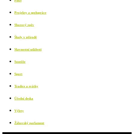
PBIS
Projekty a spolupráce
Sborový zpěv
Školy v přírodě
Slavnostní události
Soutěže
Sport
Tradice a svátky
Úřední deska
Výlety
Žákovský parlament