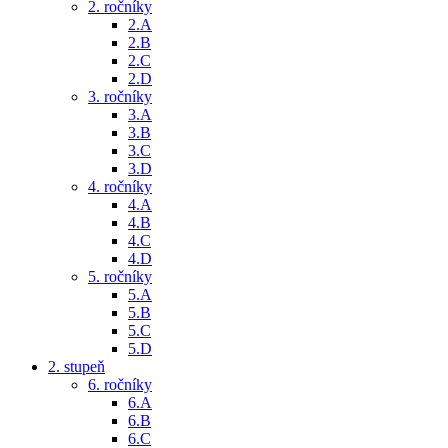
2. ročníky
2.A
2.B
2.C
2.D
3. ročníky
3.A
3.B
3.C
3.D
4. ročníky
4.A
4.B
4.C
4.D
5. ročníky
5.A
5.B
5.C
5.D
2. stupeň
6. ročníky
6.A
6.B
6.C