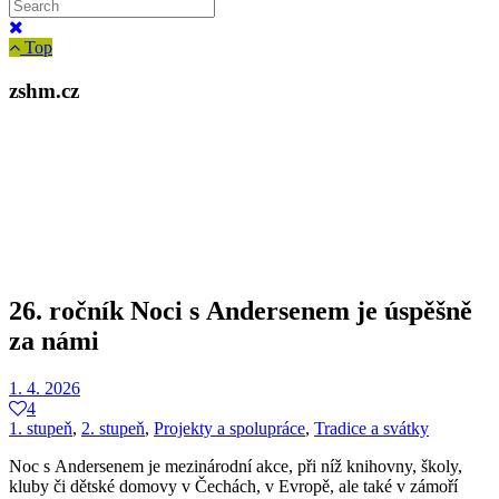
Top
zshm.cz
26. ročník Noci s Andersenem je úspěšně
za námi
1. 4. 2026
4
1. stupeň
,
2. stupeň
,
Projekty a spolupráce
,
Tradice a svátky
Noc s Andersenem je mezinárodní akce, při níž knihovny, školy,
kluby či dětské domovy v Čechách, v Evropě, ale také v zámoří