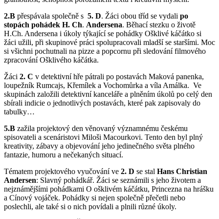
2.B
přespávala společně s
5. D
. Žáci obou tříd se vydali
po
stopách pohádek H. Ch
.
Andersena
. Běhací stezku o životě
H.Ch. Andersena i úkoly týkající se pohádky Ošklivé káčátko si
žáci užili, při skupinové práci spolupracovali mladší se staršími. Moc
si všichni pochutnali na pizze a popcornu při sledování filmového
zpracování Ošklivého káčátka.
Žáci
2. C
v detektivní hře pátrali po postavách Maková panenka,
loupežník Rumcajs, Křemílek a Vochomůrka a víla Amálka. Ve
skupinách založili detektivní kanceláře a plněním úkolů po celý den
sbírali indicie o jednotlivých postavách, které pak zapisovaly do
tabulky…
5.B
zažila projektový den věnovaný významnému českému
spisovateli a scenáristovi Miloši Macourkovi. Tento den byl plný
kreativity, zábavy a objevování jeho jedinečného světa plného
fantazie, humoru a nečekaných situací.
Tématem projektového vyučování ve
2. D
se stal
Hans Christian
Andersen
: Slavný pohádkář. Žáci se seznámili s jeho životem a
nejznámějšími pohádkami O ošklivém káčátku, Princezna na hrášku
a Cínový vojáček. Pohádky si nejen společně přečetli nebo
poslechli, ale také si o nich povídali a plnili různé úkoly.