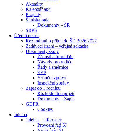
Aktuality
Kalendář akcí
Projekty
Školská rada
Dokumenty – ŠR
SRPŠ
Úřední deska
Rozhodnutí o přijetí do ŠD 2026/2027
Zadávací řízení – veřejná zakázka
Dokumenty školy
Žádosti a formuláře
Návody pro rodiče
Řády a směrnice
ŠVP
Výroční zprávy
Inspekční zprávy
Zápis do 1.ročníku
Rozhodnutí o přijetí
Dokumenty – Zápis
GDPR
Cookies
Jídelna
Jídelna – informace
Provozní řád ŠJ
Vnitřní řád ŠJ