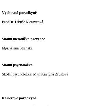
+420 737 952 316
Výchovná poradkyně
PaedDr. Libuše Moravcová
moravcoval@zshm.cz
Školní metodička prevence
Mgr. Alena Stránská
stranskaa@zshm.cz
Školní psycholožka
Školní psycholožka: Mgr. Kristýna Zrůstová
zrustovak@zshm.cz
+420 737 622 547
Kariérové poradkyně