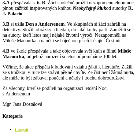
3.A
přespávala s
6. B
. Žáci společně prožili nezapomenutelnou noc
plnou zážitků inspirovaných knihou
Neobyčejný kluk
od autorky
R.
J. Palacio
.
3.B
si užila
Den s Andersenem
. Ve skupinách si žáci zahráli na
detektivy. Složili obrázky a hledali, do jaké knihy patří. Zaměřili se
na autory, kteří letos mají nějaké životní výročí. Nezapomněli na
Miloše Macourka a naučili se báječnou píseň Létající Čestmír.
4.B
ve škole přespávala a také objevovala svět knih a filmů
Miloše
Macourka
, od jehož narození si letos připomínáme 100 let.
Věříme, že akce přispěla k budování vztahu žáků k literatuře. Zažili,
že s knížkou v ruce lze strávit pěkné chvíle. Že číst není žádná nuda,
ale může to být zábava, poučení a někdy i trochu dobrodružství.
Za všechny, kteří se podíleli na organizaci letošní Noci
s Andersenem
Mgr. Jana Dostálová
Kategorie
1. stupeň