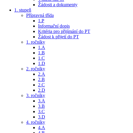
Žádosti a dokumenty
1. stupeň
Přípravná třída
1.P
Informační dopis
Kritéria pro přijímání do PT
Žádost k přijetí do PT
1. ročníky
1.A
1.B
1.C
1.D
2. ročníky
2.A
2.B
2.C
2.D
3. ročníky
3.A
3.B
3.C
3.D
4. ročníky
4.A
4.B