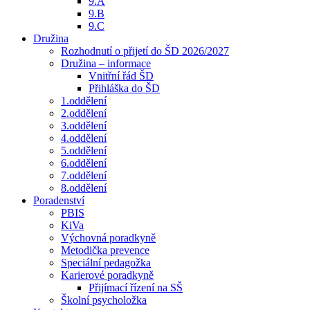
9.A
9.B
9.C
Družina
Rozhodnutí o přijetí do ŠD 2026/2027
Družina – informace
Vnitřní řád ŠD
Přihláška do ŠD
1.oddělení
2.oddělení
3.oddělení
4.oddělení
5.oddělení
6.oddělení
7.oddělení
8.oddělení
Poradenství
PBIS
KiVa
Výchovná poradkyně
Metodička prevence
Speciální pedagožka
Karierové poradkyně
Přijímací řízení na SŠ
Školní psycholožka