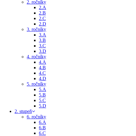
2. ročníky
2.A
2.B
2.C
2.D
3. ročníky
3.A
3.B
3.C
3.D
4. ročníky
4.A
4.B
4.C
4.D
5. ročníky
5.A
5.B
5.C
5.D
2. stupeň
6. ročníky
6.A
6.B
6.C