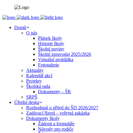
Domů
O nás
Plánek školy
Historie školy
Školní noviny
Školní zpravodaj 2025/2026
Virtuální prohlídka
Fotogalerie
Aktuality
Kalendář akcí
Projekty
Školská rada
Dokumenty – ŠR
SRPŠ
Úřední deska
Rozhodnutí o přijetí do ŠD 2026/2027
Zadávací řízení – veřejná zakázka
Dokumenty školy
Žádosti a formuláře
Návody pro rodiče