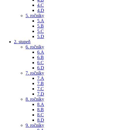
4.C
4.D
5. ročníky
5.A
5.B
5.C
5.D
2. stupeň
6. ročníky
6.A
6.B
6.C
6.D
7. ročníky
7.A
7.B
7.C
7.D
8. ročníky
8.A
8.B
8.C
8.D
9. ročníky