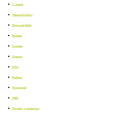
2. stupeň
Adaptační kurzy
Dopravní hřiště
Družina
Erasmus
Exkurze
KiVa
Kultura
Nezařazené
PBIS
Projekty a spolupráce