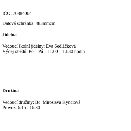
IČO: 70884064
Datová schránka: 483mmcm
Jídelna
Vedoucí školní jídelny: Eva Sedláčková
Výdej obědů: Po – Pá – 11:00 – 13:30 hodin
jidelna@zshm.cz
+420 469 695 101, +420 469 687 440
Družina
Vedoucí družiny: Bc. Miroslava Kynclová
Provoz: 6:15– 16:30
kynclovam@zshm.cz