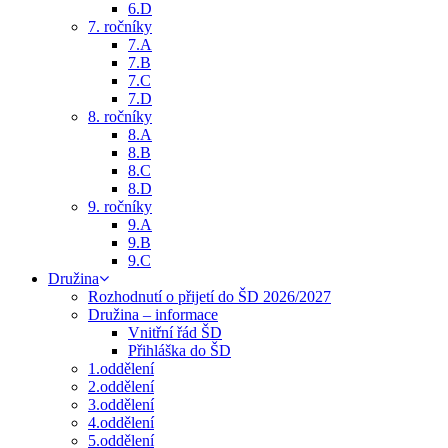
6.D
7. ročníky
7.A
7.B
7.C
7.D
8. ročníky
8.A
8.B
8.C
8.D
9. ročníky
9.A
9.B
9.C
Družina
Rozhodnutí o přijetí do ŠD 2026/2027
Družina – informace
Vnitřní řád ŠD
Přihláška do ŠD
1.oddělení
2.oddělení
3.oddělení
4.oddělení
5.oddělení