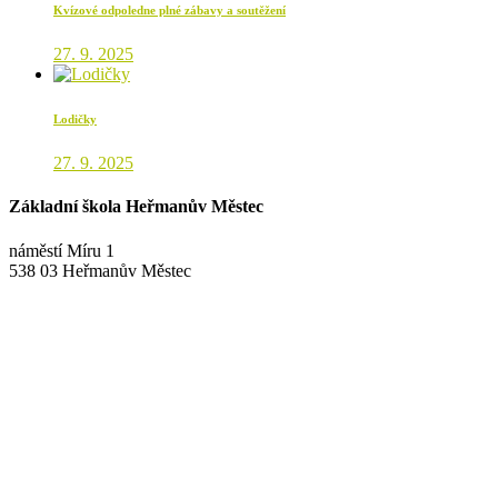
Kvízové odpoledne plné zábavy a soutěžení
27. 9. 2025
Lodičky
27. 9. 2025
Základní škola Heřmanův Městec
náměstí Míru 1
538 03 Heřmanův Městec
+420 469 695 101, +420 469 630 089
+420 607 172 449
podatelna@zshm.cz
skola@zshm.cz
123-4639690207/0100