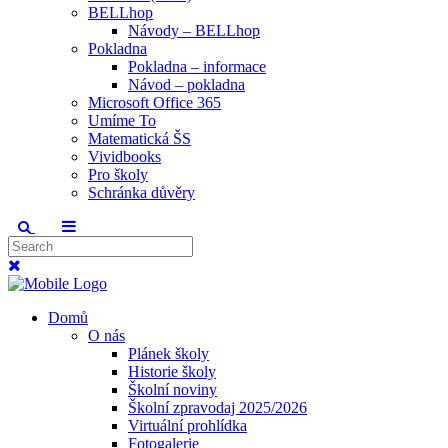
BELLhop
Návody – BELLhop
Pokladna
Pokladna – informace
Návod – pokladna
Microsoft Office 365
Umíme To
Matematická ŠS
Vividbooks
Pro školy
Schránka důvěry
Domů
O nás
Plánek školy
Historie školy
Školní noviny
Školní zpravodaj 2025/2026
Virtuální prohlídka
Fotogalerie