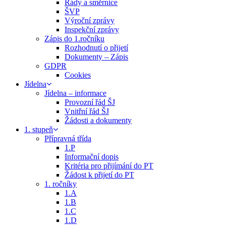
Řády a směrnice
ŠVP
Výroční zprávy
Inspekční zprávy
Zápis do 1.ročníku
Rozhodnutí o přijetí
Dokumenty – Zápis
GDPR
Cookies
Jídelna
Jídelna – informace
Provozní řád ŠJ
Vnitřní řád ŠJ
Žádosti a dokumenty
1. stupeň
Přípravná třída
1.P
Informační dopis
Kritéria pro přijímání do PT
Žádost k přijetí do PT
1. ročníky
1.A
1.B
1.C
1.D