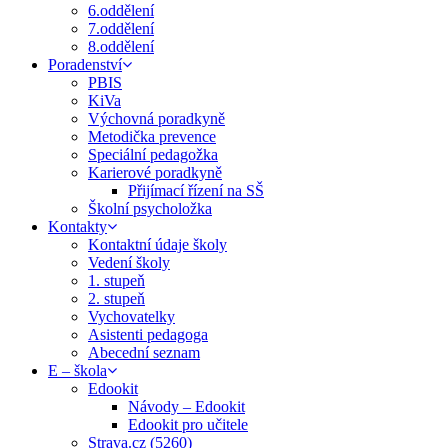
6.oddělení
7.oddělení
8.oddělení
Poradenství
PBIS
KiVa
Výchovná poradkyně
Metodička prevence
Speciální pedagožka
Karierové poradkyně
Přijímací řízení na SŠ
Školní psycholožka
Kontakty
Kontaktní údaje školy
Vedení školy
1. stupeň
2. stupeň
Vychovatelky
Asistenti pedagoga
Abecední seznam
E – škola
Edookit
Návody – Edookit
Edookit pro učitele
Strava.cz (5260)