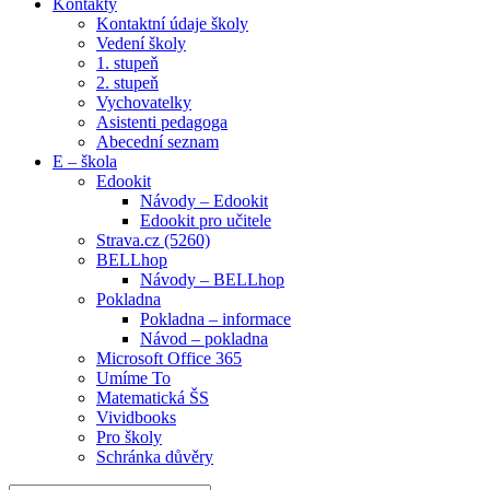
Kontakty
Kontaktní údaje školy
Vedení školy
1. stupeň
2. stupeň
Vychovatelky
Asistenti pedagoga
Abecední seznam
E – škola
Edookit
Návody – Edookit
Edookit pro učitele
Strava.cz (5260)
BELLhop
Návody – BELLhop
Pokladna
Pokladna – informace
Návod – pokladna
Microsoft Office 365
Umíme To
Matematická ŠS
Vividbooks
Pro školy
Schránka důvěry