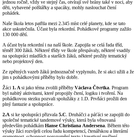
jednou ročně, vždy ve stejný čas, otvírají své brány také v noci, aby
děti, vybavené polštářky a spacáky, mohly naslouchat čtení
pohádek.
Naše škola letos patřila mezi 2.345 míst celé planety, kde se tato
akce uskutečnila. Účast byla rekordní. Pohádkové programy zažilo
130 000 dětí.
A účast byla rekordní i na naší škole. Zapojila se celá řada tříd,
téměř 300 žáků. Některé třídy ve škole přespávaly, některé vsadily
na spolupráci mladších a starších žáků, některé prožily tematický
nebo projektový den.
Ze zpětných vazeb žáků jednoznačně vyplynulo, že si akci užili a že
jim s pohádkovými příběhy bylo dobře.
Žáci
1. A
si jako téma zvolili příběhy
Václava Čtvrtka
. Program
byl nabitý aktivitami, které propojily čtení, logiku i tvoření. Na
pohádkovou stezku pozvali spolužáky z 1.D. Prvňáci prožili den
plný fantazie a spolupráce.
2.A
si ke spolupráci přizvala
5.C
. Druháčci a páťáci se zapojili do
společné tematické tandemové výuky, která byla věnovaná
především pohádkám
Hanse Christiana
Andersena
. Během této
výuky žáci rozvíjeli celou řadu kompetencí, čtenářskou a literární
gramotnost, schopnost porozumění textu i kreativní myšlení.