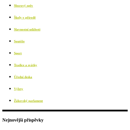
Sborový zpěv
Školy v přírodě
Slavnostní události
Soutěže
Sport
Tradice a svátky
Úřední deska
Výlety
Žákovský parlament
Nejnovější příspěvky