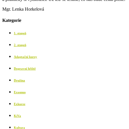
Mgr. Lenka Horkelová
Kategorie
1. stupeň
2. stupeň
Adaptační kurzy
Dopravní hřiště
Družina
Erasmus
Exkurze
KiVa
Kultura