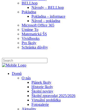
BELLhop
Návody – BELLhop
Pokladna
Pokladna – informace
Návod – pokladna
Microsoft Office 365
Umíme To
Matematická ŠS
Vividbooks
Pro školy
Schránka důvěry
Domů
O nás
Plánek školy
Historie školy
Školní noviny
Školní zpravodaj 2025/2026
Virtuální prohlídka
Fotogalerie
Aktuality