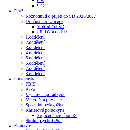
9.B
9.C
Družina
Rozhodnutí o přijetí do ŠD 2026/2027
Družina – informace
Vnitřní řád ŠD
Přihláška do ŠD
1.oddělení
2.oddělení
3.oddělení
4.oddělení
5.oddělení
6.oddělení
7.oddělení
8.oddělení
Poradenství
PBIS
KiVa
Výchovná poradkyně
Metodička prevence
Speciální pedagožka
Karierové poradkyně
Přijímací řízení na SŠ
Školní psycholožka
Kontakty