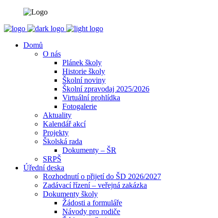
Domů
O nás
Plánek školy
Historie školy
Školní noviny
Školní zpravodaj 2025/2026
Virtuální prohlídka
Fotogalerie
Aktuality
Kalendář akcí
Projekty
Školská rada
Dokumenty – ŠR
SRPŠ
Úřední deska
Rozhodnutí o přijetí do ŠD 2026/2027
Zadávací řízení – veřejná zakázka
Dokumenty školy
Žádosti a formuláře
Návody pro rodiče