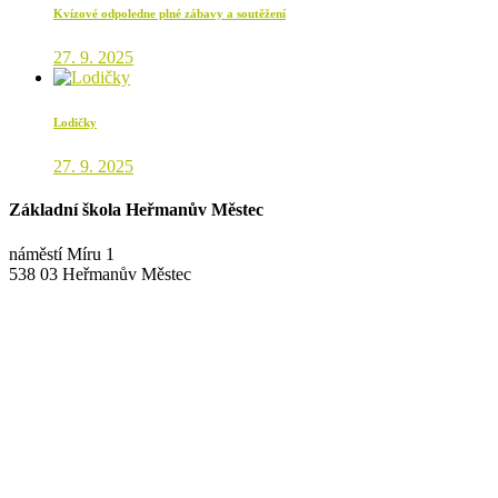
Kvízové odpoledne plné zábavy a soutěžení
27. 9. 2025
Lodičky
27. 9. 2025
Základní škola Heřmanův Městec
náměstí Míru 1
538 03 Heřmanův Městec
+420 469 695 101, +420 469 630 089
+420 607 172 449
podatelna@zshm.cz
skola@zshm.cz
123-4639690207/0100