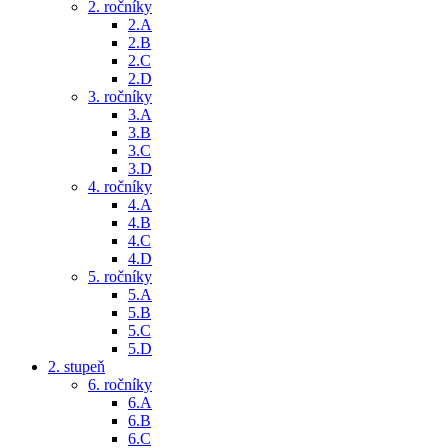
2. ročníky
2.A
2.B
2.C
2.D
3. ročníky
3.A
3.B
3.C
3.D
4. ročníky
4.A
4.B
4.C
4.D
5. ročníky
5.A
5.B
5.C
5.D
2. stupeň
6. ročníky
6.A
6.B
6.C