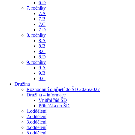
6.D
7. ročníky
7.A
7.B
7.C
7.D
8. ročníky
8.A
8.B
8.C
8.D
9. ročníky
9.A
9.B
9.C
Družina
Rozhodnutí o přijetí do ŠD 2026/2027
Družina – informace
Vnitřní řád ŠD
Přihláška do ŠD
1.oddělení
2.oddělení
3.oddělení
4.oddělení
5.oddělení