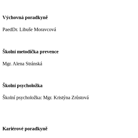
+420 737 952 316
Výchovná poradkyně
PaedDr. Libuše Moravcová
moravcoval@zshm.cz
Školní metodička prevence
Mgr. Alena Stránská
stranskaa@zshm.cz
Školní psycholožka
Školní psycholožka: Mgr. Kristýna Zrůstová
zrustovak@zshm.cz
+420 737 622 547
Kariérové poradkyně