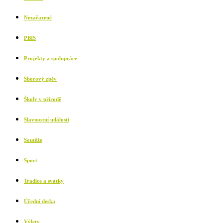
Nezařazené
PBIS
Projekty a spolupráce
Sborový zpěv
Školy v přírodě
Slavnostní události
Soutěže
Sport
Tradice a svátky
Úřední deska
Výlety