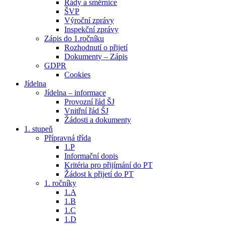
Řády a směrnice
ŠVP
Výroční zprávy
Inspekční zprávy
Zápis do 1.ročníku
Rozhodnutí o přijetí
Dokumenty – Zápis
GDPR
Cookies
Jídelna
Jídelna – informace
Provozní řád ŠJ
Vnitřní řád ŠJ
Žádosti a dokumenty
1. stupeň
Přípravná třída
1.P
Informační dopis
Kritéria pro přijímání do PT
Žádost k přijetí do PT
1. ročníky
1.A
1.B
1.C
1.D