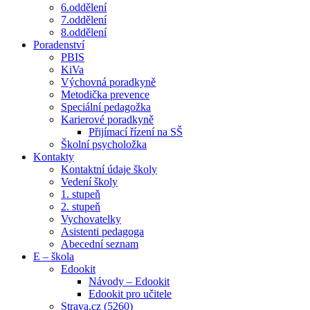
6.oddělení
7.oddělení
8.oddělení
Poradenství
PBIS
KiVa
Výchovná poradkyně
Metodička prevence
Speciální pedagožka
Karierové poradkyně
Přijímací řízení na SŠ
Školní psycholožka
Kontakty
Kontaktní údaje školy
Vedení školy
1. stupeň
2. stupeň
Vychovatelky
Asistenti pedagoga
Abecední seznam
E – škola
Edookit
Návody – Edookit
Edookit pro učitele
Strava.cz (5260)