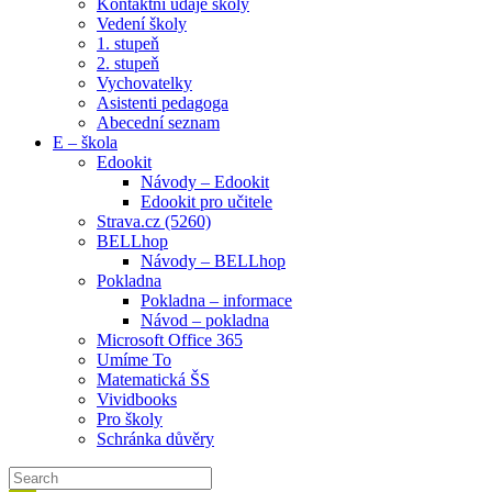
Kontaktní údaje školy
Vedení školy
1. stupeň
2. stupeň
Vychovatelky
Asistenti pedagoga
Abecední seznam
E – škola
Edookit
Návody – Edookit
Edookit pro učitele
Strava.cz (5260)
BELLhop
Návody – BELLhop
Pokladna
Pokladna – informace
Návod – pokladna
Microsoft Office 365
Umíme To
Matematická ŠS
Vividbooks
Pro školy
Schránka důvěry