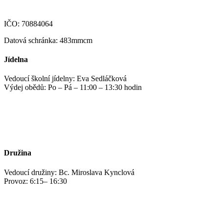
IČO: 70884064
Datová schránka: 483mmcm
Jídelna
Vedoucí školní jídelny: Eva Sedláčková
Výdej obědů: Po – Pá – 11:00 – 13:30 hodin
jidelna@zshm.cz
+420 469 695 101, +420 469 687 440
Družina
Vedoucí družiny: Bc. Miroslava Kynclová
Provoz: 6:15– 16:30
kynclovam@zshm.cz