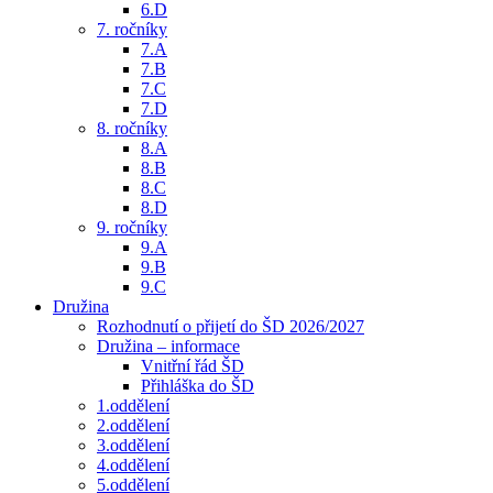
6.D
7. ročníky
7.A
7.B
7.C
7.D
8. ročníky
8.A
8.B
8.C
8.D
9. ročníky
9.A
9.B
9.C
Družina
Rozhodnutí o přijetí do ŠD 2026/2027
Družina – informace
Vnitřní řád ŠD
Přihláška do ŠD
1.oddělení
2.oddělení
3.oddělení
4.oddělení
5.oddělení