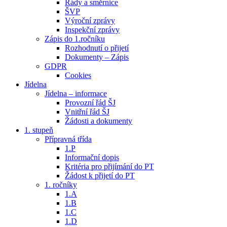
Řády a směrnice
ŠVP
Výroční zprávy
Inspekční zprávy
Zápis do 1.ročníku
Rozhodnutí o přijetí
Dokumenty – Zápis
GDPR
Cookies
Jídelna
Jídelna – informace
Provozní řád ŠJ
Vnitřní řád ŠJ
Žádosti a dokumenty
1. stupeň
Přípravná třída
1.P
Informační dopis
Kritéria pro přijímání do PT
Žádost k přijetí do PT
1. ročníky
1.A
1.B
1.C
1.D