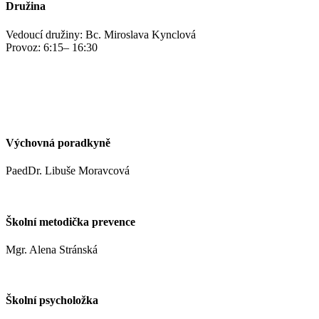
Družina
Vedoucí družiny: Bc. Miroslava Kynclová
Provoz: 6:15– 16:30
kynclovam@zshm.cz
+420 737 952 316
Výchovná poradkyně
PaedDr. Libuše Moravcová
moravcoval@zshm.cz
Školní metodička prevence
Mgr. Alena Stránská
stranskaa@zshm.cz
Školní psycholožka