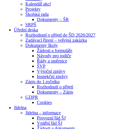
Kalendář akcí
Projekty
Školská rada
Dokumenty – ŠR
SRPŠ
Úřední deska
Rozhodnutí o přijetí do ŠD 2026/2027
Zadávací řízení – veřejná zakázka
Dokumenty školy
Žádosti a formuláře
Návody pro rodiče
Řády a směrnice
ŠVP
Výroční zprávy
Inspekční zprávy
Zápis do 1.ročníku
Rozhodnutí o přijetí
Dokumenty – Zápis
GDPR
Cookies
Jídelna
Jídelna – informace
Provozní řád ŠJ
Vnitřní řád ŠJ
Žádosti a dokumenty