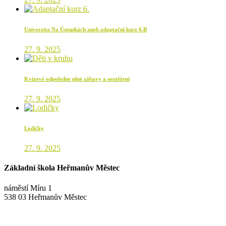
Univerzita Na Ústupkách aneb adaptační kurz 6.B
27. 9. 2025
Kvízové odpoledne plné zábavy a soutěžení
27. 9. 2025
Lodičky
27. 9. 2025
Základní škola Heřmanův Městec
náměstí Míru 1
538 03 Heřmanův Městec