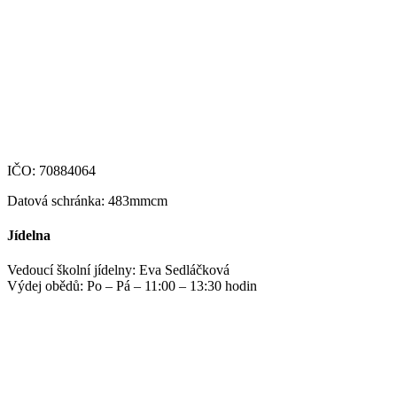
+420 469 695 101, +420 469 630 089
+420 607 172 449
podatelna@zshm.cz
skola@zshm.cz
123-4639690207/0100
IČO: 70884064
Datová schránka: 483mmcm
Jídelna
Vedoucí školní jídelny: Eva Sedláčková
Výdej obědů: Po – Pá – 11:00 – 13:30 hodin
jidelna@zshm.cz
+420 469 695 101, +420 469 687 440