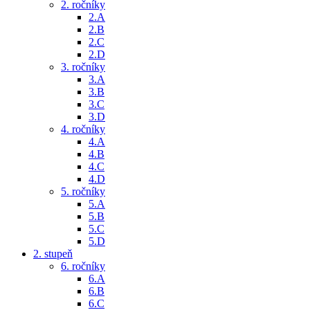
2. ročníky
2.A
2.B
2.C
2.D
3. ročníky
3.A
3.B
3.C
3.D
4. ročníky
4.A
4.B
4.C
4.D
5. ročníky
5.A
5.B
5.C
5.D
2. stupeň
6. ročníky
6.A
6.B
6.C