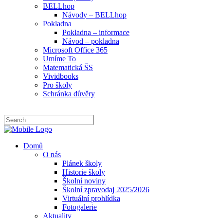
BELLhop
Návody – BELLhop
Pokladna
Pokladna – informace
Návod – pokladna
Microsoft Office 365
Umíme To
Matematická ŠS
Vividbooks
Pro školy
Schránka důvěry
Domů
O nás
Plánek školy
Historie školy
Školní noviny
Školní zpravodaj 2025/2026
Virtuální prohlídka
Fotogalerie
Aktuality