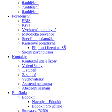
6.oddělení
7.oddělení
8.oddělení
Poradenství
PBIS
KiVa
Výchovná poradkyně
Metodička prevence
Speciální pedagožka
Karierové poradkyně
Přijímací řízení na SŠ
Školní psycholožka
Kontakty
Kontaktní údaje školy
Vedení školy
1. stupeň
2. stupeň
Vychovatelky
Asistenti pedagoga
Abecední seznam
E – škola
Edookit
Návody – Edookit
Edookit pro učitele
Strava.cz (5260)