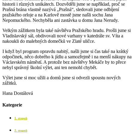
historii i různých unikátech. Dozvěděli jsme se například, proč se
Prašná brána vlastně nazývá „Prašná“, sledovali jsme odbíjení
pražského orloje a na Karlově mostě jsme našli sochu Jana
Nepomuckého. Nechyběla ani zastávka u domu Jana Nerudy.
Velkým zážitkem byla také návštěva Pražského hradu. Prošli jsme si
Vladislavský sál, obdivovali nové varhany v katedrále sv. Víta a
nakoukli do malebných domečků ve Zlaté uličce.
I když byl program opravdu nabitý, našli jsme si čas také na krátký
odpočinek, něco dobrého k jídlu a samozřejmě i na menší nákupy na
Václavském náměstí. A protože bez návštěvy Mekáče by to přece
nebyl správný školní výlet, ani ten nemohl chybět.
Výlet jsme si moc užili a domů jsme si odvezli spoustu nových
zážitků.
Hana Dostálová
Kategorie
1. stupeň
2. stupeň