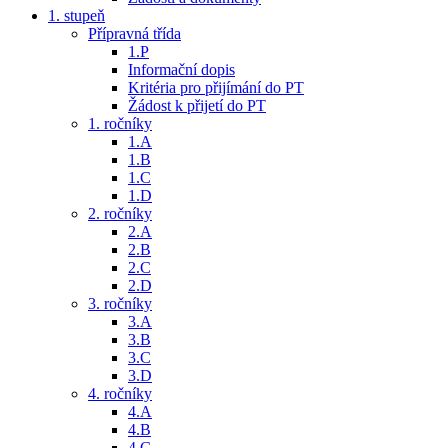
1. stupeň
Přípravná třída
1.P
Informační dopis
Kritéria pro přijímání do PT
Žádost k přijetí do PT
1. ročníky
1.A
1.B
1.C
1.D
2. ročníky
2.A
2.B
2.C
2.D
3. ročníky
3.A
3.B
3.C
3.D
4. ročníky
4.A
4.B
4.C