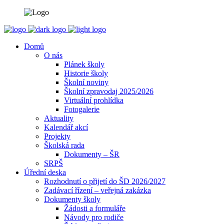
Domů
O nás
Plánek školy
Historie školy
Školní noviny
Školní zpravodaj 2025/2026
Virtuální prohlídka
Fotogalerie
Aktuality
Kalendář akcí
Projekty
Školská rada
Dokumenty – ŠR
SRPŠ
Úřední deska
Rozhodnutí o přijetí do ŠD 2026/2027
Zadávací řízení – veřejná zakázka
Dokumenty školy
Žádosti a formuláře
Návody pro rodiče