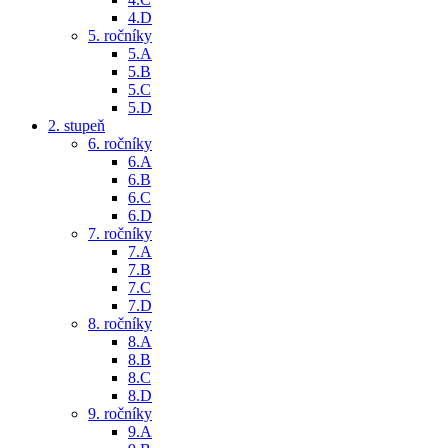
4.D
5. ročníky
5.A
5.B
5.C
5.D
2. stupeň
6. ročníky
6.A
6.B
6.C
6.D
7. ročníky
7.A
7.B
7.C
7.D
8. ročníky
8.A
8.B
8.C
8.D
9. ročníky
9.A