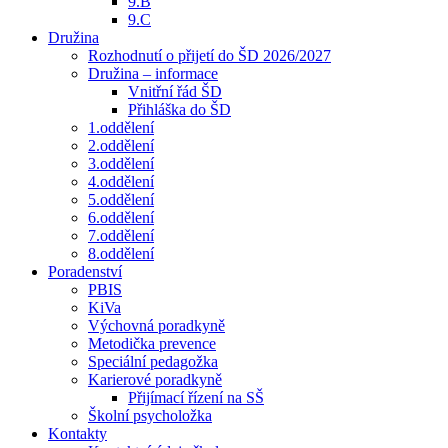
9.B
9.C
Družina
Rozhodnutí o přijetí do ŠD 2026/2027
Družina – informace
Vnitřní řád ŠD
Přihláška do ŠD
1.oddělení
2.oddělení
3.oddělení
4.oddělení
5.oddělení
6.oddělení
7.oddělení
8.oddělení
Poradenství
PBIS
KiVa
Výchovná poradkyně
Metodička prevence
Speciální pedagožka
Karierové poradkyně
Přijímací řízení na SŠ
Školní psycholožka
Kontakty