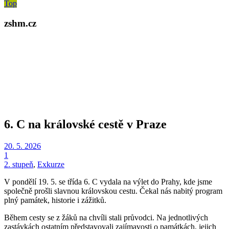
Top
zshm.cz
6. C na královské cestě v Praze
20. 5. 2026
1
2. stupeň
,
Exkurze
V pondělí 19. 5. se třída 6. C vydala na výlet do Prahy, kde jsme
společně prošli slavnou královskou cestu. Čekal nás nabitý program
plný památek, historie i zážitků.
Během cesty se z žáků na chvíli stali průvodci. Na jednotlivých
zastávkách ostatním představovali zajímavosti o památkách, jejich