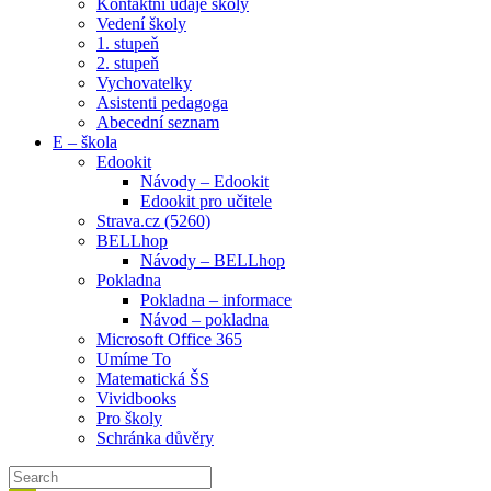
Kontaktní údaje školy
Vedení školy
1. stupeň
2. stupeň
Vychovatelky
Asistenti pedagoga
Abecední seznam
E – škola
Edookit
Návody – Edookit
Edookit pro učitele
Strava.cz (5260)
BELLhop
Návody – BELLhop
Pokladna
Pokladna – informace
Návod – pokladna
Microsoft Office 365
Umíme To
Matematická ŠS
Vividbooks
Pro školy
Schránka důvěry