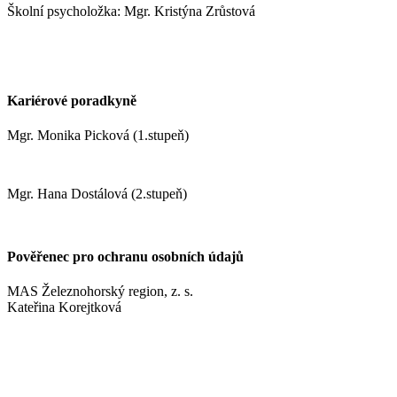
Školní psycholožka: Mgr. Kristýna Zrůstová
zrustovak@zshm.cz
+420 737 622 547
Kariérové poradkyně
Mgr. Monika Picková (1.stupeň)
pickovam@zshm.cz
Mgr. Hana Dostálová (2.stupeň)
dostalovah@zshm.cz
Pověřenec pro ochranu osobních údajů
MAS Železnohorský region, z. s.
Kateřina Korejtková
vn.konzult@gmail.com