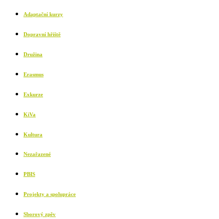
Adaptační kurzy
Dopravní hřiště
Družina
Erasmus
Exkurze
KiVa
Kultura
Nezařazené
PBIS
Projekty a spolupráce
Sborový zpěv