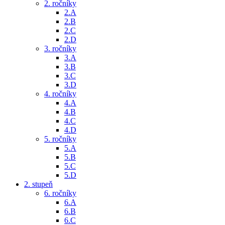
2. ročníky
2.A
2.B
2.C
2.D
3. ročníky
3.A
3.B
3.C
3.D
4. ročníky
4.A
4.B
4.C
4.D
5. ročníky
5.A
5.B
5.C
5.D
2. stupeň
6. ročníky
6.A
6.B
6.C