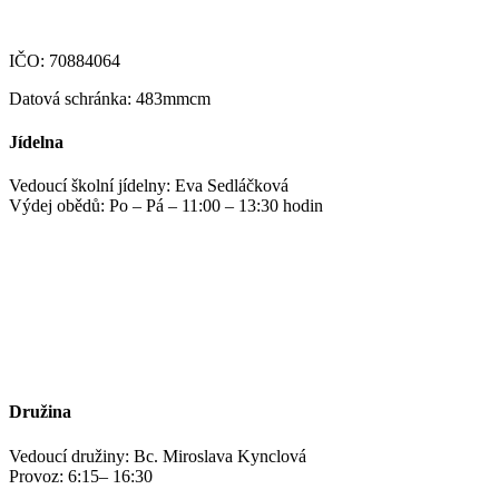
IČO: 70884064
Datová schránka: 483mmcm
Jídelna
Vedoucí školní jídelny: Eva Sedláčková
Výdej obědů: Po – Pá – 11:00 – 13:30 hodin
jidelna@zshm.cz
+420 469 695 101, +420 469 687 440
Družina
Vedoucí družiny: Bc. Miroslava Kynclová
Provoz: 6:15– 16:30