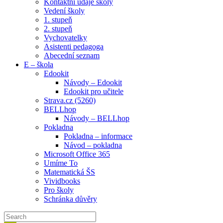
Kontaktní údaje školy
Vedení školy
1. stupeň
2. stupeň
Vychovatelky
Asistenti pedagoga
Abecední seznam
E – škola
Edookit
Návody – Edookit
Edookit pro učitele
Strava.cz (5260)
BELLhop
Návody – BELLhop
Pokladna
Pokladna – informace
Návod – pokladna
Microsoft Office 365
Umíme To
Matematická ŠS
Vividbooks
Pro školy
Schránka důvěry