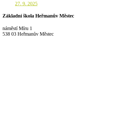
27. 9. 2025
Základní škola Heřmanův Městec
náměstí Míru 1
538 03 Heřmanův Městec
+420 469 695 101, +420 469 630 089
+420 607 172 449
podatelna@zshm.cz
skola@zshm.cz
123-4639690207/0100