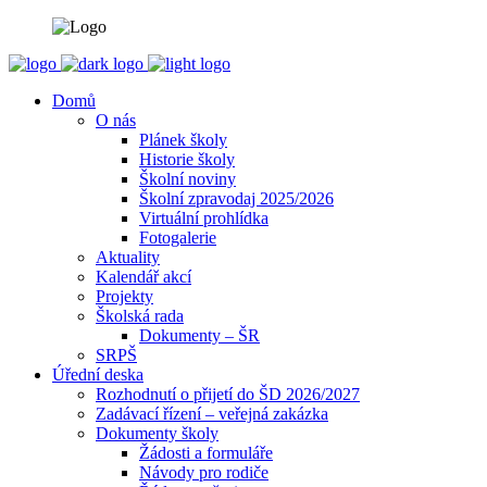
Domů
O nás
Plánek školy
Historie školy
Školní noviny
Školní zpravodaj 2025/2026
Virtuální prohlídka
Fotogalerie
Aktuality
Kalendář akcí
Projekty
Školská rada
Dokumenty – ŠR
SRPŠ
Úřední deska
Rozhodnutí o přijetí do ŠD 2026/2027
Zadávací řízení – veřejná zakázka
Dokumenty školy
Žádosti a formuláře
Návody pro rodiče