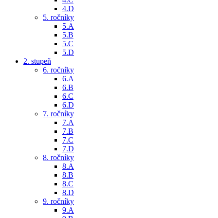
4.D
5. ročníky
5.A
5.B
5.C
5.D
2. stupeň
6. ročníky
6.A
6.B
6.C
6.D
7. ročníky
7.A
7.B
7.C
7.D
8. ročníky
8.A
8.B
8.C
8.D
9. ročníky
9.A