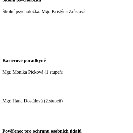
Školní psycholožka: Mgr. Kristýna Zrůstová
zrustovak@zshm.cz
+420 737 622 547
Kariérové poradkyně
Mgr. Monika Picková (1.stupeň)
pickovam@zshm.cz
Mgr. Hana Dostálová (2.stupeň)
dostalovah@zshm.cz
Pověřenec pro ochranu osobních údajů