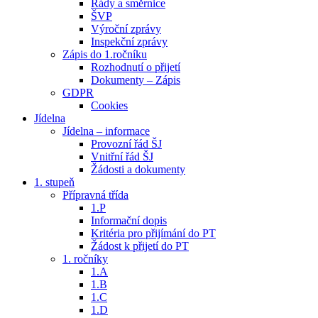
Řády a směrnice
ŠVP
Výroční zprávy
Inspekční zprávy
Zápis do 1.ročníku
Rozhodnutí o přijetí
Dokumenty – Zápis
GDPR
Cookies
Jídelna
Jídelna – informace
Provozní řád ŠJ
Vnitřní řád ŠJ
Žádosti a dokumenty
1. stupeň
Přípravná třída
1.P
Informační dopis
Kritéria pro přijímání do PT
Žádost k přijetí do PT
1. ročníky
1.A
1.B
1.C
1.D