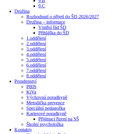
9.B
9.C
Družina
Rozhodnutí o přijetí do ŠD 2026/2027
Družina – informace
Vnitřní řád ŠD
Přihláška do ŠD
1.oddělení
2.oddělení
3.oddělení
4.oddělení
5.oddělení
6.oddělení
7.oddělení
8.oddělení
Poradenství
PBIS
KiVa
Výchovná poradkyně
Metodička prevence
Speciální pedagožka
Karierové poradkyně
Přijímací řízení na SŠ
Školní psycholožka
Kontakty