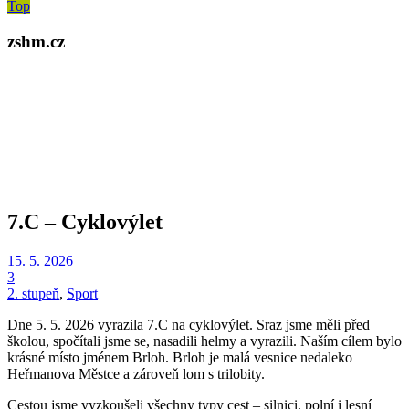
Top
zshm.cz
7.C – Cyklovýlet
15. 5. 2026
3
2. stupeň
,
Sport
Dne 5. 5. 2026 vyrazila 7.C na cyklovýlet. Sraz jsme měli před
školou, spočítali jsme se, nasadili helmy a vyrazili. Naším cílem bylo
krásné místo jménem Brloh. Brloh je malá vesnice nedaleko
Heřmanova Městce a zároveň lom s trilobity.
Cestou jsme vyzkoušeli všechny typy cest – silnici, polní i lesní