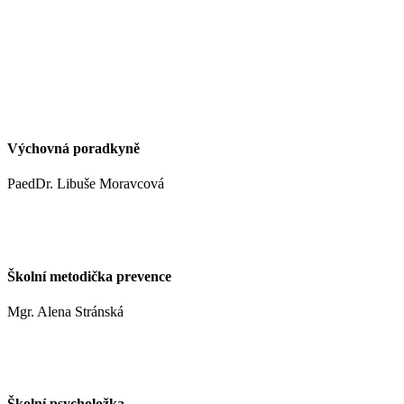
kynclovam@zshm.cz
+420 737 952 316
Výchovná poradkyně
PaedDr. Libuše Moravcová
moravcoval@zshm.cz
Školní metodička prevence
Mgr. Alena Stránská
stranskaa@zshm.cz
Školní psycholožka