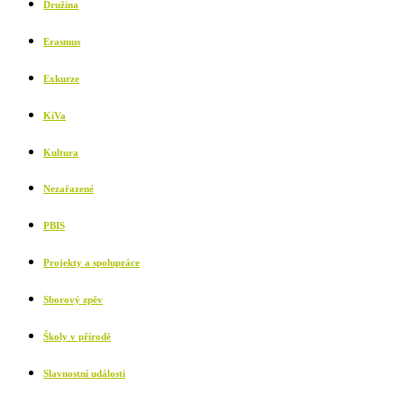
Družina
Erasmus
Exkurze
KiVa
Kultura
Nezařazené
PBIS
Projekty a spolupráce
Sborový zpěv
Školy v přírodě
Slavnostní události