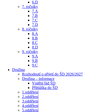
6.D
7. ročníky
7.A
7.B
7.C
7.D
8. ročníky
8.A
8.B
8.C
8.D
9. ročníky
9.A
9.B
9.C
Družina
Rozhodnutí o přijetí do ŠD 2026/2027
Družina – informace
Vnitřní řád ŠD
Přihláška do ŠD
1.oddělení
2.oddělení
3.oddělení
4.oddělení
5.oddělení