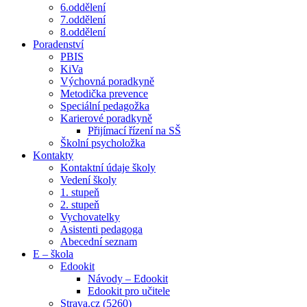
6.oddělení
7.oddělení
8.oddělení
Poradenství
PBIS
KiVa
Výchovná poradkyně
Metodička prevence
Speciální pedagožka
Karierové poradkyně
Přijímací řízení na SŠ
Školní psycholožka
Kontakty
Kontaktní údaje školy
Vedení školy
1. stupeň
2. stupeň
Vychovatelky
Asistenti pedagoga
Abecední seznam
E – škola
Edookit
Návody – Edookit
Edookit pro učitele
Strava.cz (5260)