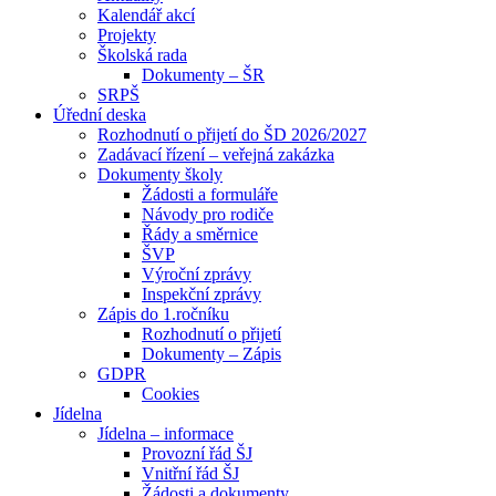
Kalendář akcí
Projekty
Školská rada
Dokumenty – ŠR
SRPŠ
Úřední deska
Rozhodnutí o přijetí do ŠD 2026/2027
Zadávací řízení – veřejná zakázka
Dokumenty školy
Žádosti a formuláře
Návody pro rodiče
Řády a směrnice
ŠVP
Výroční zprávy
Inspekční zprávy
Zápis do 1.ročníku
Rozhodnutí o přijetí
Dokumenty – Zápis
GDPR
Cookies
Jídelna
Jídelna – informace
Provozní řád ŠJ
Vnitřní řád ŠJ
Žádosti a dokumenty