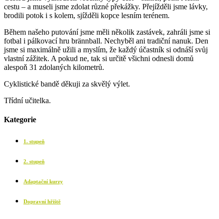
cestu – a museli jsme zdolat různé překážky. Přejížděli jsme lávky,
brodili potok i s kolem, sjížděli kopce lesním terénem.
Během našeho putování jsme měli několik zastávek, zahráli jsme si
fotbal i pálkovací hru brännball. Nechyběl ani tradiční nanuk. Den
jsme si maximálně užili a myslím, že každý účastník si odnáší svůj
vlastní zážitek. A pokud ne, tak si určitě všichni odnesli domů
alespoň 31 zdolaných kilometrů.
Cyklistické bandě děkuji za skvělý výlet.
Třídní učitelka.
Kategorie
1. stupeň
2. stupeň
Adaptační kurzy
Dopravní hřiště