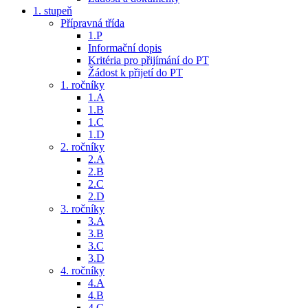
1. stupeň
Přípravná třída
1.P
Informační dopis
Kritéria pro přijímání do PT
Žádost k přijetí do PT
1. ročníky
1.A
1.B
1.C
1.D
2. ročníky
2.A
2.B
2.C
2.D
3. ročníky
3.A
3.B
3.C
3.D
4. ročníky
4.A
4.B
4.C