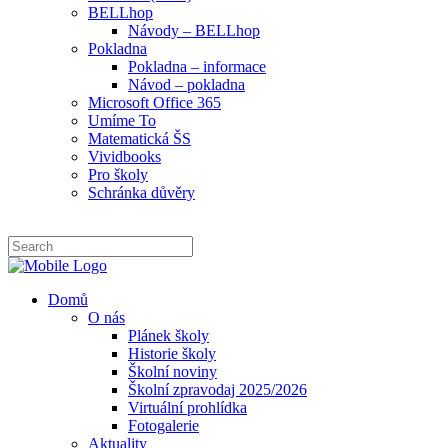
BELLhop
Návody – BELLhop
Pokladna
Pokladna – informace
Návod – pokladna
Microsoft Office 365
Umíme To
Matematická ŠS
Vividbooks
Pro školy
Schránka důvěry
Domů
O nás
Plánek školy
Historie školy
Školní noviny
Školní zpravodaj 2025/2026
Virtuální prohlídka
Fotogalerie
Aktuality