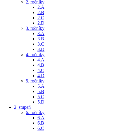
2. ročníky
2.A
2.B
2.C
2.D
3. ročníky
3.A
3.B
3.C
3.D
4. ročníky
4.A
4.B
4.C
4.D
5. ročníky
5.A
5.B
5.C
5.D
2. stupeň
6. ročníky
6.A
6.B
6.C