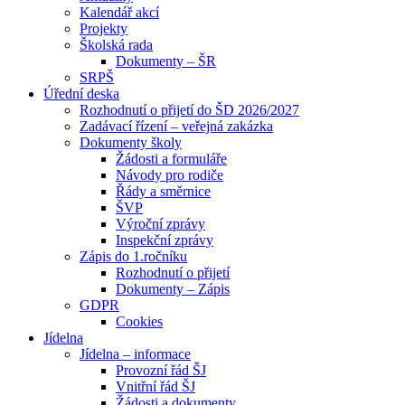
Kalendář akcí
Projekty
Školská rada
Dokumenty – ŠR
SRPŠ
Úřední deska
Rozhodnutí o přijetí do ŠD 2026/2027
Zadávací řízení – veřejná zakázka
Dokumenty školy
Žádosti a formuláře
Návody pro rodiče
Řády a směrnice
ŠVP
Výroční zprávy
Inspekční zprávy
Zápis do 1.ročníku
Rozhodnutí o přijetí
Dokumenty – Zápis
GDPR
Cookies
Jídelna
Jídelna – informace
Provozní řád ŠJ
Vnitřní řád ŠJ
Žádosti a dokumenty