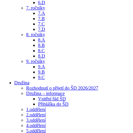
6.D
7. ročníky
7.A
7.B
7.C
7.D
8. ročníky
8.A
8.B
8.C
8.D
9. ročníky
9.A
9.B
9.C
Družina
Rozhodnutí o přijetí do ŠD 2026/2027
Družina – informace
Vnitřní řád ŠD
Přihláška do ŠD
1.oddělení
2.oddělení
3.oddělení
4.oddělení
5.oddělení