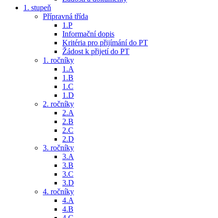
1. stupeň
Přípravná třída
1.P
Informační dopis
Kritéria pro přijímání do PT
Žádost k přijetí do PT
1. ročníky
1.A
1.B
1.C
1.D
2. ročníky
2.A
2.B
2.C
2.D
3. ročníky
3.A
3.B
3.C
3.D
4. ročníky
4.A
4.B
4.C