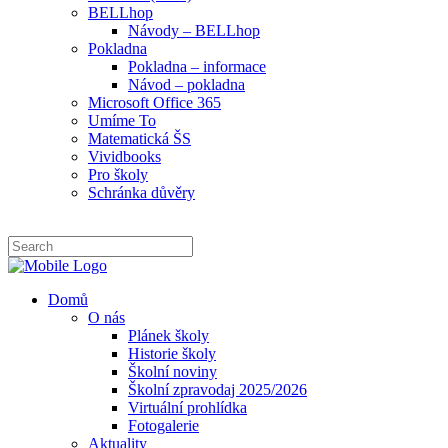
BELLhop
Návody – BELLhop
Pokladna
Pokladna – informace
Návod – pokladna
Microsoft Office 365
Umíme To
Matematická ŠS
Vividbooks
Pro školy
Schránka důvěry
Domů
O nás
Plánek školy
Historie školy
Školní noviny
Školní zpravodaj 2025/2026
Virtuální prohlídka
Fotogalerie
Aktuality