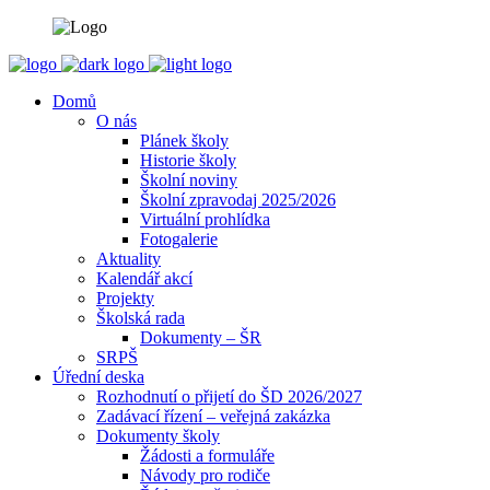
Domů
O nás
Plánek školy
Historie školy
Školní noviny
Školní zpravodaj 2025/2026
Virtuální prohlídka
Fotogalerie
Aktuality
Kalendář akcí
Projekty
Školská rada
Dokumenty – ŠR
SRPŠ
Úřední deska
Rozhodnutí o přijetí do ŠD 2026/2027
Zadávací řízení – veřejná zakázka
Dokumenty školy
Žádosti a formuláře
Návody pro rodiče