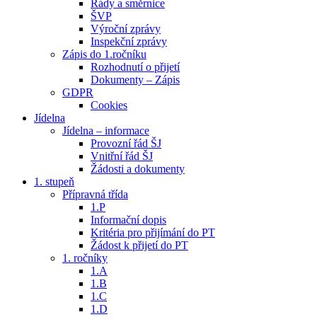
Řády a směrnice
ŠVP
Výroční zprávy
Inspekční zprávy
Zápis do 1.ročníku
Rozhodnutí o přijetí
Dokumenty – Zápis
GDPR
Cookies
Jídelna
Jídelna – informace
Provozní řád ŠJ
Vnitřní řád ŠJ
Žádosti a dokumenty
1. stupeň
Přípravná třída
1.P
Informační dopis
Kritéria pro přijímání do PT
Žádost k přijetí do PT
1. ročníky
1.A
1.B
1.C
1.D