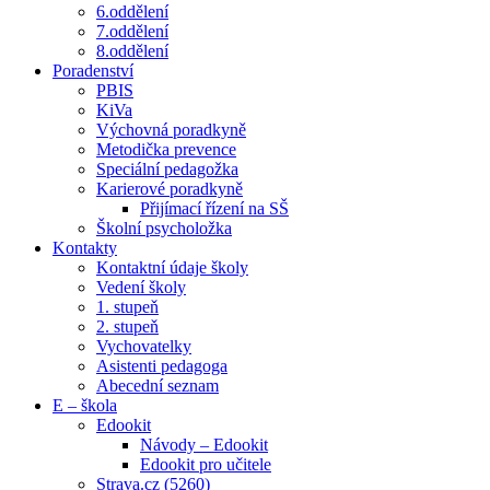
6.oddělení
7.oddělení
8.oddělení
Poradenství
PBIS
KiVa
Výchovná poradkyně
Metodička prevence
Speciální pedagožka
Karierové poradkyně
Přijímací řízení na SŠ
Školní psycholožka
Kontakty
Kontaktní údaje školy
Vedení školy
1. stupeň
2. stupeň
Vychovatelky
Asistenti pedagoga
Abecední seznam
E – škola
Edookit
Návody – Edookit
Edookit pro učitele
Strava.cz (5260)