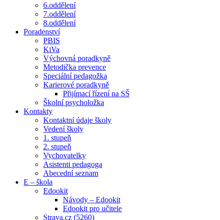
6.oddělení
7.oddělení
8.oddělení
Poradenství
PBIS
KiVa
Výchovná poradkyně
Metodička prevence
Speciální pedagožka
Karierové poradkyně
Přijímací řízení na SŠ
Školní psycholožka
Kontakty
Kontaktní údaje školy
Vedení školy
1. stupeň
2. stupeň
Vychovatelky
Asistenti pedagoga
Abecední seznam
E – škola
Edookit
Návody – Edookit
Edookit pro učitele
Strava.cz (5260)