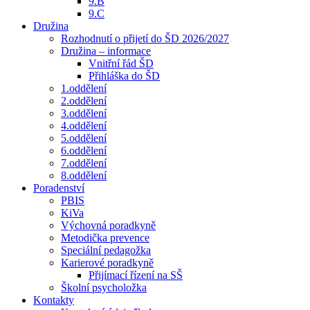
9.B
9.C
Družina
Rozhodnutí o přijetí do ŠD 2026/2027
Družina – informace
Vnitřní řád ŠD
Přihláška do ŠD
1.oddělení
2.oddělení
3.oddělení
4.oddělení
5.oddělení
6.oddělení
7.oddělení
8.oddělení
Poradenství
PBIS
KiVa
Výchovná poradkyně
Metodička prevence
Speciální pedagožka
Karierové poradkyně
Přijímací řízení na SŠ
Školní psycholožka
Kontakty