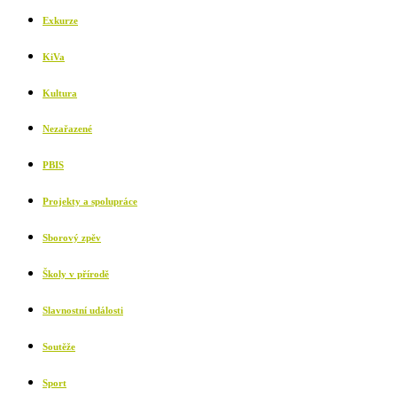
Exkurze
KiVa
Kultura
Nezařazené
PBIS
Projekty a spolupráce
Sborový zpěv
Školy v přírodě
Slavnostní události
Soutěže
Sport