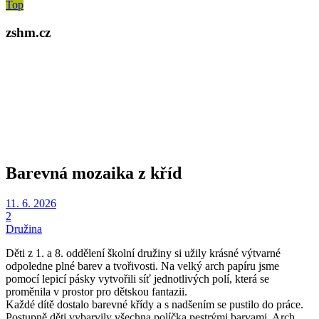
Top
zshm.cz
Barevná mozaika z kříd
11. 6. 2026
2
Družina
Děti z 1. a 8. oddělení školní družiny si užily krásné výtvarné
odpoledne plné barev a tvořivosti. Na velký arch papíru jsme
pomocí lepicí pásky vytvořili síť jednotlivých polí, která se
proměnila v prostor pro dětskou fantazii.
Každé dítě dostalo barevné křídy a s nadšením se pustilo do práce.
Postupně děti vybarvily všechna políčka pestrými barvami. Arch