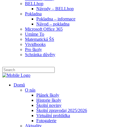
BELLhop
Návody – BELLhop
Pokladna
Pokladna – informace
Návod – pokladna
Microsoft Office 365
Umíme To
Matematická ŠS
Vividbooks
Pro školy
Schránka důvěry
Domů
O nás
Plánek školy
Historie školy
Školní noviny
Školní zpravodaj 2025/2026
Virtuální prohlídka
Fotogalerie
Aktuality