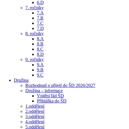
6.D
7. ročníky
7.A
7.B
7.C
7.D
8. ročníky
8.A
8.B
8.C
8.D
9. ročníky
9.A
9.B
9.C
Družina
Rozhodnutí o přijetí do ŠD 2026/2027
Družina – informace
Vnitřní řád ŠD
Přihláška do ŠD
1.oddělení
2.oddělení
3.oddělení
4.oddělení
5.oddělení