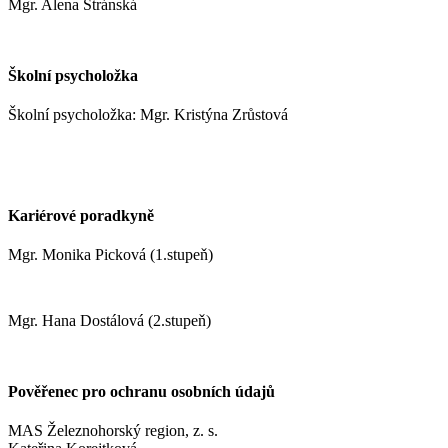
Mgr. Alena Stránská
stranskaa@zshm.cz
Školní psycholožka
Školní psycholožka: Mgr. Kristýna Zrůstová
zrustovak@zshm.cz
+420 737 622 547
Kariérové poradkyně
Mgr. Monika Picková (1.stupeň)
pickovam@zshm.cz
Mgr. Hana Dostálová (2.stupeň)
dostalovah@zshm.cz
Pověřenec pro ochranu osobních údajů
MAS Železnohorský region, z. s.