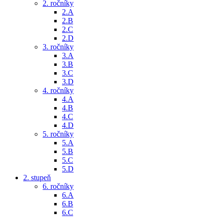
2. ročníky
2.A
2.B
2.C
2.D
3. ročníky
3.A
3.B
3.C
3.D
4. ročníky
4.A
4.B
4.C
4.D
5. ročníky
5.A
5.B
5.C
5.D
2. stupeň
6. ročníky
6.A
6.B
6.C