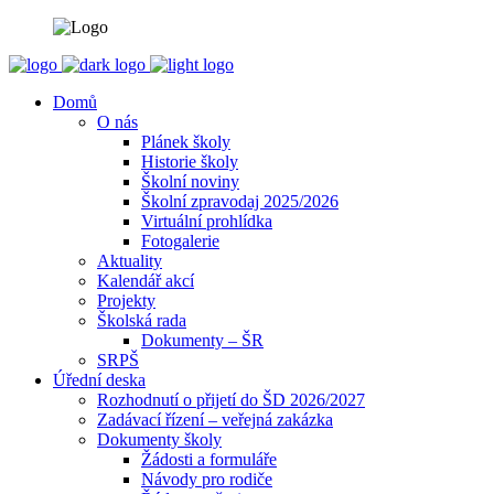
Domů
O nás
Plánek školy
Historie školy
Školní noviny
Školní zpravodaj 2025/2026
Virtuální prohlídka
Fotogalerie
Aktuality
Kalendář akcí
Projekty
Školská rada
Dokumenty – ŠR
SRPŠ
Úřední deska
Rozhodnutí o přijetí do ŠD 2026/2027
Zadávací řízení – veřejná zakázka
Dokumenty školy
Žádosti a formuláře
Návody pro rodiče