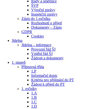
Řády a směrnice
ŠVP
Výroční zprávy
Inspekční zprávy
Zápis do 1.ročníku
Rozhodnutí o přijetí
Dokumenty – Zápis
GDPR
Cookies
Jídelna
Jídelna – informace
Provozní řád ŠJ
Vnitřní řád ŠJ
Žádosti a dokumenty
1. stupeň
Přípravná třída
1.P
Informační dopis
Kritéria pro přijímání do PT
Žádost k přijetí do PT
1. ročníky
1.A
1.B
1.C
1.D