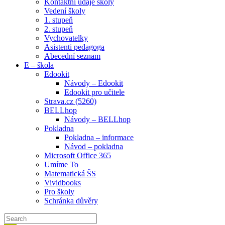
Kontaktní údaje školy
Vedení školy
1. stupeň
2. stupeň
Vychovatelky
Asistenti pedagoga
Abecední seznam
E – škola
Edookit
Návody – Edookit
Edookit pro učitele
Strava.cz (5260)
BELLhop
Návody – BELLhop
Pokladna
Pokladna – informace
Návod – pokladna
Microsoft Office 365
Umíme To
Matematická ŠS
Vividbooks
Pro školy
Schránka důvěry