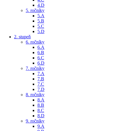
4.D
5. ročníky
5.A
5.B
5.C
5.D
2. stupeň
6. ročníky
6.A
6.B
6.C
6.D
7. ročníky
7.A
7.B
7.C
7.D
8. ročníky
8.A
8.B
8.C
8.D
9. ročníky
9.A