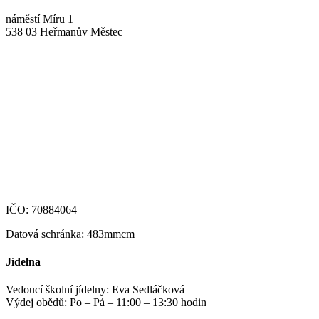
náměstí Míru 1
538 03 Heřmanův Městec
+420 469 695 101, +420 469 630 089
+420 607 172 449
podatelna@zshm.cz
skola@zshm.cz
123-4639690207/0100
IČO: 70884064
Datová schránka: 483mmcm
Jídelna
Vedoucí školní jídelny: Eva Sedláčková
Výdej obědů: Po – Pá – 11:00 – 13:30 hodin