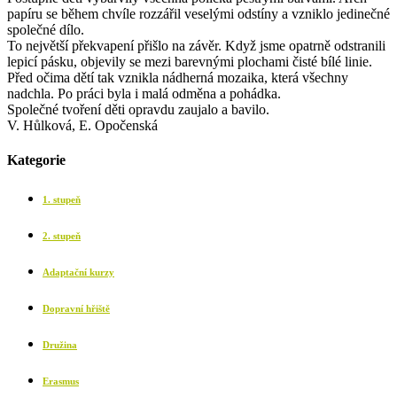
papíru se během chvíle rozzářil veselými odstíny a vzniklo jedinečné
společné dílo.
To největší překvapení přišlo na závěr. Když jsme opatrně odstranili
lepicí pásku, objevily se mezi barevnými plochami čisté bílé linie.
Před očima dětí tak vznikla nádherná mozaika, která všechny
nadchla. Po práci byla i malá odměna a pohádka.
Společné tvoření děti opravdu zaujalo a bavilo.
V. Hůlková, E. Opočenská
Kategorie
1. stupeň
2. stupeň
Adaptační kurzy
Dopravní hřiště
Družina
Erasmus