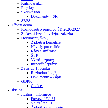
Kalendář akcí
Projekty
Školská rada
Dokumenty – ŠR
SRPŠ
Úřední deska
Rozhodnutí o přijetí do ŠD 2026/2027
Zadávací řízení – veřejná zakázka
Dokumenty školy
Žádosti a formuláře
Návody pro rodiče
Řády a směrnice
ŠVP
Výroční zprávy
Inspekční zprávy
Zápis do 1.ročníku
Rozhodnutí o přijetí
Dokumenty – Zápis
GDPR
Cookies
Jídelna
Jídelna – informace
Provozní řád ŠJ
Vnitřní řád ŠJ
Žádosti a dokumenty