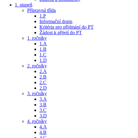
1. stupeň
Přípravná třída
1.P
Informační dopis
Kritéria pro přijímání do PT
Žádost k přijetí do PT
1. ročníky
1.A
1.B
1.C
1.D
2. ročníky
2.A
2.B
2.C
2.D
3. ročníky
3.A
3.B
3.C
3.D
4. ročníky
4.A
4.B
4.C