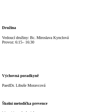
jidelna@zshm.cz
+420 469 695 101, +420 469 687 440
Družina
Vedoucí družiny: Bc. Miroslava Kynclová
Provoz: 6:15– 16:30
kynclovam@zshm.cz
+420 737 952 316
Výchovná poradkyně
PaedDr. Libuše Moravcová
moravcoval@zshm.cz
Školní metodička prevence