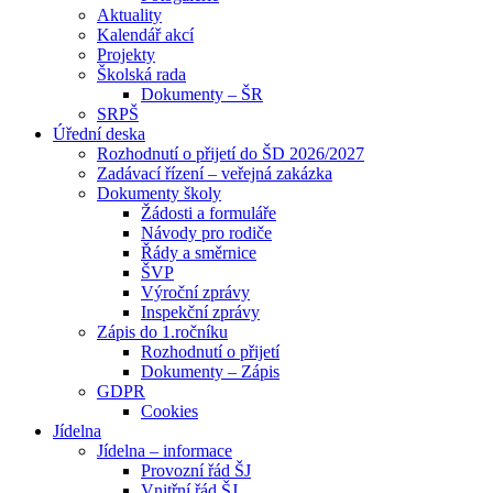
Aktuality
Kalendář akcí
Projekty
Školská rada
Dokumenty – ŠR
SRPŠ
Úřední deska
Rozhodnutí o přijetí do ŠD 2026/2027
Zadávací řízení – veřejná zakázka
Dokumenty školy
Žádosti a formuláře
Návody pro rodiče
Řády a směrnice
ŠVP
Výroční zprávy
Inspekční zprávy
Zápis do 1.ročníku
Rozhodnutí o přijetí
Dokumenty – Zápis
GDPR
Cookies
Jídelna
Jídelna – informace
Provozní řád ŠJ
Vnitřní řád ŠJ