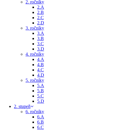
2. ročníky
2.A
2.B
2.C
2.D
3. ročníky
3.A
3.B
3.C
3.D
4. ročníky
4.A
4.B
4.C
4.D
5. ročníky
5.A
5.B
5.C
5.D
2. stupeň
6. ročníky
6.A
6.B
6.C