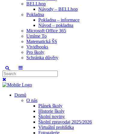
BELLhop
Návody – BELLhop
Pokladna
Pokladna – informace
Návod – pokladna
Microsoft Office 365
Umíme To
Matematická ŠS
Vividbooks
Pro školy
Schránka důvěry
Domů
O nás
Plánek školy
Historie školy
Školní noviny
Školní zpravodaj 2025/2026
Virtuální prohlídka
Fotogalerie