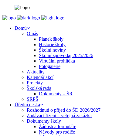
Domů
O nás
Plánek školy
Historie školy
Školní noviny
Školní zpravodaj 2025/2026
Virtuální prohlídka
Fotogalerie
Aktuality
Kalendář akcí
Projekty
Školská rada
Dokumenty – ŠR
SRPŠ
Úřední deska
Rozhodnutí o přijetí do ŠD 2026/2027
Zadávací řízení – veřejná zakázka
Dokumenty školy
Žádosti a formuláře
Návody pro rodiče