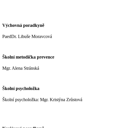
kynclovam@zshm.cz
+420 737 952 316
Výchovná poradkyně
PaedDr. Libuše Moravcová
moravcoval@zshm.cz
Školní metodička prevence
Mgr. Alena Stránská
stranskaa@zshm.cz
Školní psycholožka
Školní psycholožka: Mgr. Kristýna Zrůstová
zrustovak@zshm.cz
+420 737 622 547