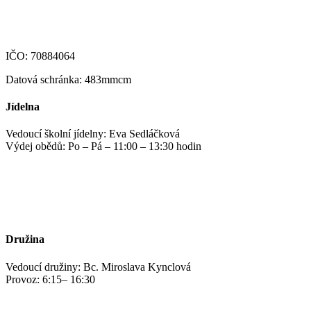
123-4639690207/0100
IČO: 70884064
Datová schránka: 483mmcm
Jídelna
Vedoucí školní jídelny: Eva Sedláčková
Výdej obědů: Po – Pá – 11:00 – 13:30 hodin
jidelna@zshm.cz
+420 469 695 101, +420 469 687 440
Družina
Vedoucí družiny: Bc. Miroslava Kynclová
Provoz: 6:15– 16:30