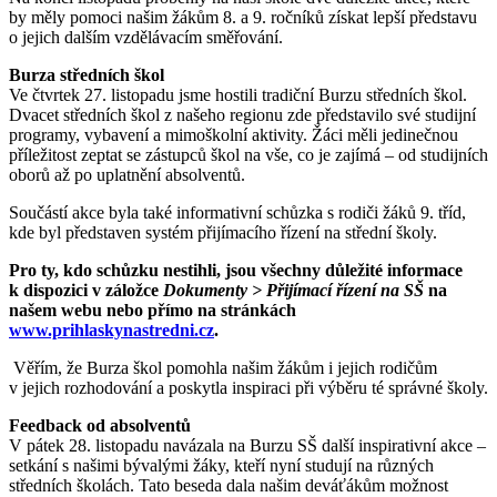
by měly pomoci našim žákům 8. a 9. ročníků získat lepší představu
o jejich dalším vzdělávacím směřování.
Burza středních škol
Ve čtvrtek 27. listopadu jsme hostili tradiční Burzu středních škol.
Dvacet středních škol z našeho regionu zde představilo své studijní
programy, vybavení a mimoškolní aktivity. Žáci měli jedinečnou
příležitost zeptat se zástupců škol na vše, co je zajímá – od studijních
oborů až po uplatnění absolventů.
Součástí akce byla také informativní schůzka s rodiči žáků 9. tříd,
kde byl představen systém přijímacího řízení na střední školy.
Pro ty, kdo schůzku nestihli, jsou všechny důležité informace
k dispozici v záložce
Dokumenty > Přijímací řízení na SŠ
na
našem webu nebo přímo na stránkách
www.prihlaskynastredni.cz
.
Věřím, že Burza škol pomohla našim žákům i jejich rodičům
v jejich rozhodování a poskytla inspiraci při výběru té správné školy.
Feedback od absolventů
V pátek 28. listopadu navázala na Burzu SŠ další inspirativní akce –
setkání s našimi bývalými žáky, kteří nyní studují na různých
středních školách. Tato beseda dala našim deváťákům možnost