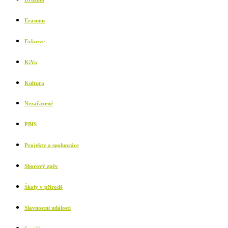
Erasmus
Exkurze
KiVa
Kultura
Nezařazené
PBIS
Projekty a spolupráce
Sborový zpěv
Školy v přírodě
Slavnostní události