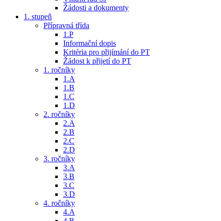
Žádosti a dokumenty
1. stupeň
Přípravná třída
1.P
Informační dopis
Kritéria pro přijímání do PT
Žádost k přijetí do PT
1. ročníky
1.A
1.B
1.C
1.D
2. ročníky
2.A
2.B
2.C
2.D
3. ročníky
3.A
3.B
3.C
3.D
4. ročníky
4.A
4.B