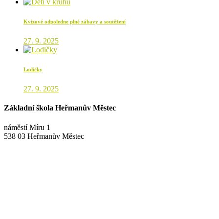
Kvízové odpoledne plné zábavy a soutěžení
27. 9. 2025
Lodičky
27. 9. 2025
Základní škola Heřmanův Městec
náměstí Míru 1
538 03 Heřmanův Městec
+420 469 695 101, +420 469 630 089
+420 607 172 449
podatelna@zshm.cz
skola@zshm.cz