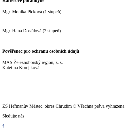
Kariérové poradkyně
Mgr. Monika Picková (1.stupeň)
pickovam@zshm.cz
Mgr. Hana Dostálová (2.stupeň)
dostalovah@zshm.cz
Pověřenec pro ochranu osobních údajů
MAS Železnohorský region, z. s.
Kateřina Korejtková
vn.konzult@gmail.com
ZŠ Heřmanův Městec, okres Chrudim © Všechna práva vyhrazena.
Sledujte nás