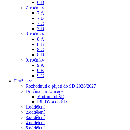
6.D
7. ročníky
7.A
7.B
7.C
7.D
8. ročníky
8.A
8.B
8.C
8.D
9. ročníky
9.A
9.B
9.C
Družina
Rozhodnutí o přijetí do ŠD 2026/2027
Družina – informace
Vnitřní řád ŠD
Přihláška do ŠD
1.oddělení
2.oddělení
3.oddělení
4.oddělení
5.oddělení