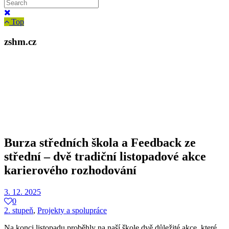
Top
zshm.cz
Burza středních škola a Feedback ze
střední – dvě tradiční listopadové akce
karierového rozhodování
3. 12. 2025
0
2. stupeň
,
Projekty a spolupráce
Na konci listopadu proběhly na naší škole dvě důležité akce, které