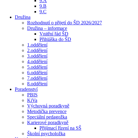
9.A
9.B
9.C
Družina
Rozhodnutí o přijetí do ŠD 2026/2027
Družina – informace
Vnitřní řád ŠD
Přihláška do ŠD
1.oddělení
2.oddělení
3.oddělení
4.oddělení
5.oddělení
6.oddělení
7.oddělení
8.oddělení
Poradenství
PBIS
KiVa
Výchovná poradkyně
Metodička prevence
Speciální pedagožka
Karierové poradkyně
Přijímací řízení na SŠ
Školní psycholožka