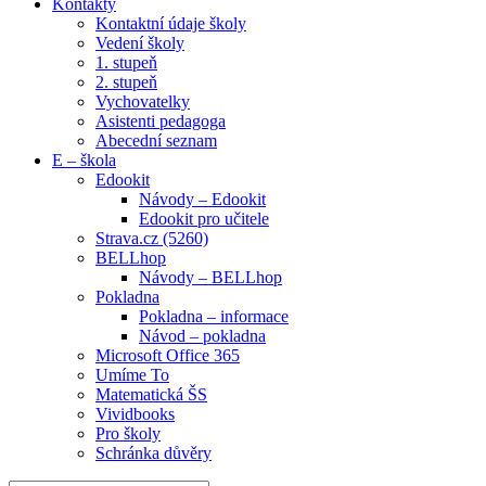
Kontakty
Kontaktní údaje školy
Vedení školy
1. stupeň
2. stupeň
Vychovatelky
Asistenti pedagoga
Abecední seznam
E – škola
Edookit
Návody – Edookit
Edookit pro učitele
Strava.cz (5260)
BELLhop
Návody – BELLhop
Pokladna
Pokladna – informace
Návod – pokladna
Microsoft Office 365
Umíme To
Matematická ŠS
Vividbooks
Pro školy
Schránka důvěry