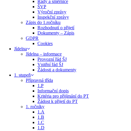
Řády a směrnice
ŠVP
Výroční zprávy
Inspekční zprávy
Zápis do 1.ročníku
Rozhodnutí o přijetí
Dokumenty – Zápis
GDPR
Cookies
Jídelna
Jídelna – informace
Provozní řád ŠJ
Vnitřní řád ŠJ
Žádosti a dokumenty
1. stupeň
Přípravná třída
1.P
Informační dopis
Kritéria pro přijímání do PT
Žádost k přijetí do PT
1. ročníky
1.A
1.B
1.C
1.D