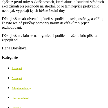
slyšet z první ruky o zkušenostech, které aktuální studenti středních
škol získali při přechodu na střední, co je tam nejvíce překvapilo
nebo jak vypadají jejich běžné školní dny.
Děkuji všem absolventům, kteří se podělili o své postřehy, a věřím,
že tyto reálné příběhy pomohly našim deváťákům v jejich
rozhodování.
Děkuji všem, kdo se na organizaci podíleli, i všem, kdo přišli a
zapojili se!
Hana Dostálová
Kategorie
1. stupeň
2. stupeň
Adaptační kurzy
Dopravní hřiště
Družina