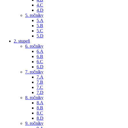
4.C
4.D
5. ročníky
5.A
5.B
5.C
5.D
2. stupeň
6. ročníky
6.A
6.B
6.C
6.D
7. ročníky
7.A
7.B
7.C
7.D
8. ročníky
8.A
8.B
8.C
8.D
9. ročníky