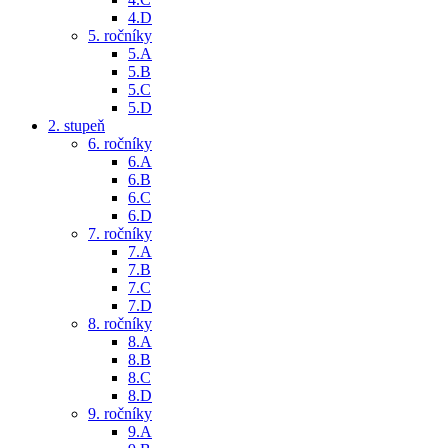
4.D
5. ročníky
5.A
5.B
5.C
5.D
2. stupeň
6. ročníky
6.A
6.B
6.C
6.D
7. ročníky
7.A
7.B
7.C
7.D
8. ročníky
8.A
8.B
8.C
8.D
9. ročníky
9.A