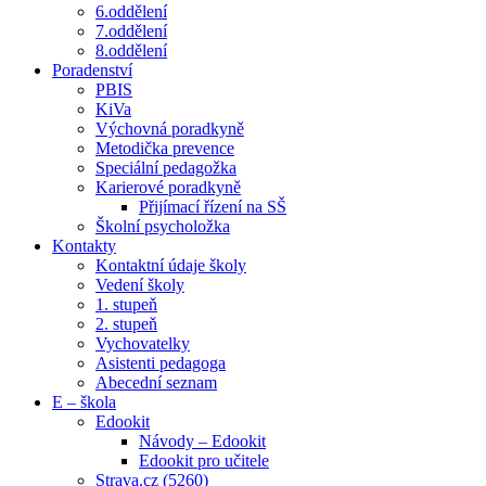
6.oddělení
7.oddělení
8.oddělení
Poradenství
PBIS
KiVa
Výchovná poradkyně
Metodička prevence
Speciální pedagožka
Karierové poradkyně
Přijímací řízení na SŠ
Školní psycholožka
Kontakty
Kontaktní údaje školy
Vedení školy
1. stupeň
2. stupeň
Vychovatelky
Asistenti pedagoga
Abecední seznam
E – škola
Edookit
Návody – Edookit
Edookit pro učitele
Strava.cz (5260)