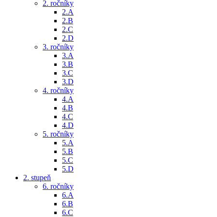
2. ročníky
2.A
2.B
2.C
2.D
3. ročníky
3.A
3.B
3.C
3.D
4. ročníky
4.A
4.B
4.C
4.D
5. ročníky
5.A
5.B
5.C
5.D
2. stupeň
6. ročníky
6.A
6.B
6.C