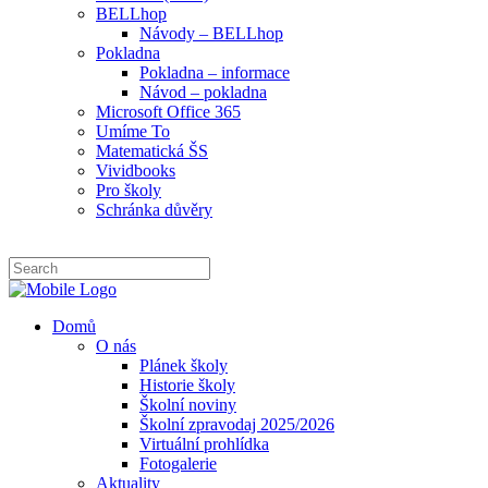
BELLhop
Návody – BELLhop
Pokladna
Pokladna – informace
Návod – pokladna
Microsoft Office 365
Umíme To
Matematická ŠS
Vividbooks
Pro školy
Schránka důvěry
Domů
O nás
Plánek školy
Historie školy
Školní noviny
Školní zpravodaj 2025/2026
Virtuální prohlídka
Fotogalerie
Aktuality