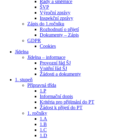
Řády a směrnice
ŠVP
Výroční zprávy
Inspekční zprávy
Zápis do 1.ročníku
Rozhodnutí o přijetí
Dokumenty – Zápis
GDPR
Cookies
Jídelna
Jídelna – informace
Provozní řád ŠJ
Vnitřní řád ŠJ
Žádosti a dokumenty
1. stupeň
Přípravná třída
1.P
Informační dopis
Kritéria pro přijímání do PT
Žádost k přijetí do PT
1. ročníky
1.A
1.B
1.C
1.D