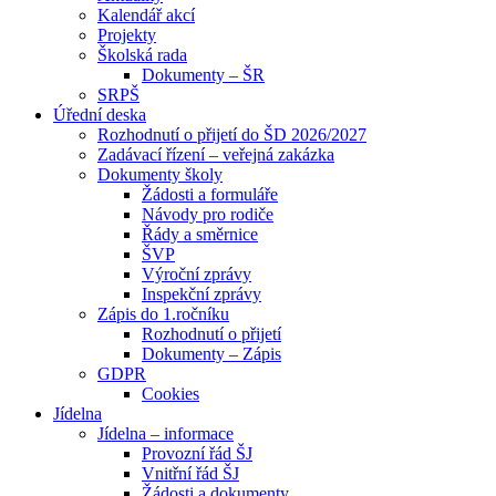
Kalendář akcí
Projekty
Školská rada
Dokumenty – ŠR
SRPŠ
Úřední deska
Rozhodnutí o přijetí do ŠD 2026/2027
Zadávací řízení – veřejná zakázka
Dokumenty školy
Žádosti a formuláře
Návody pro rodiče
Řády a směrnice
ŠVP
Výroční zprávy
Inspekční zprávy
Zápis do 1.ročníku
Rozhodnutí o přijetí
Dokumenty – Zápis
GDPR
Cookies
Jídelna
Jídelna – informace
Provozní řád ŠJ
Vnitřní řád ŠJ
Žádosti a dokumenty