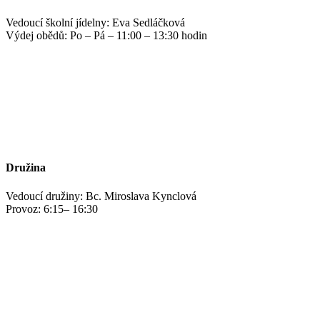
Vedoucí školní jídelny: Eva Sedláčková
Výdej obědů: Po – Pá – 11:00 – 13:30 hodin
jidelna@zshm.cz
+420 469 695 101, +420 469 687 440
Družina
Vedoucí družiny: Bc. Miroslava Kynclová
Provoz: 6:15– 16:30
kynclovam@zshm.cz
+420 737 952 316