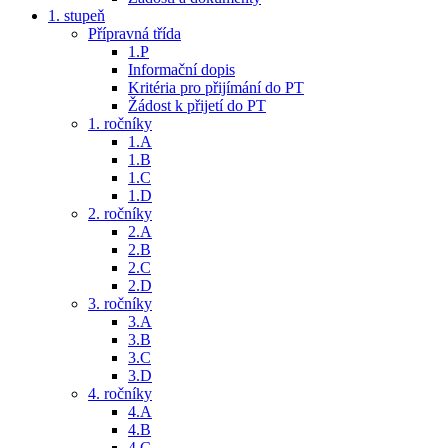
1. stupeň
Přípravná třída
1.P
Informační dopis
Kritéria pro přijímání do PT
Žádost k přijetí do PT
1. ročníky
1.A
1.B
1.C
1.D
2. ročníky
2.A
2.B
2.C
2.D
3. ročníky
3.A
3.B
3.C
3.D
4. ročníky
4.A
4.B
4.C