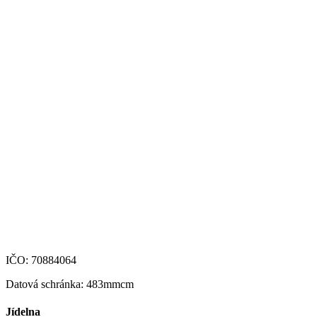
+420 469 695 101, +420 469 630 089
+420 607 172 449
podatelna@zshm.cz
skola@zshm.cz
123-4639690207/0100
IČO: 70884064
Datová schránka: 483mmcm
Jídelna