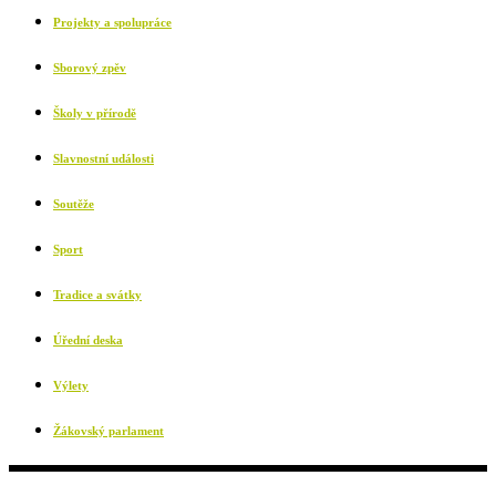
Projekty a spolupráce
Sborový zpěv
Školy v přírodě
Slavnostní události
Soutěže
Sport
Tradice a svátky
Úřední deska
Výlety
Žákovský parlament