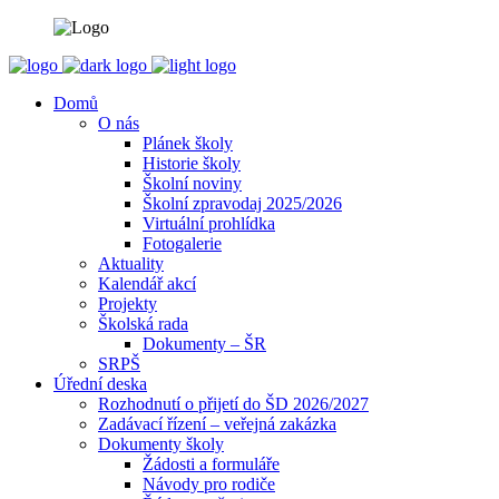
Domů
O nás
Plánek školy
Historie školy
Školní noviny
Školní zpravodaj 2025/2026
Virtuální prohlídka
Fotogalerie
Aktuality
Kalendář akcí
Projekty
Školská rada
Dokumenty – ŠR
SRPŠ
Úřední deska
Rozhodnutí o přijetí do ŠD 2026/2027
Zadávací řízení – veřejná zakázka
Dokumenty školy
Žádosti a formuláře
Návody pro rodiče