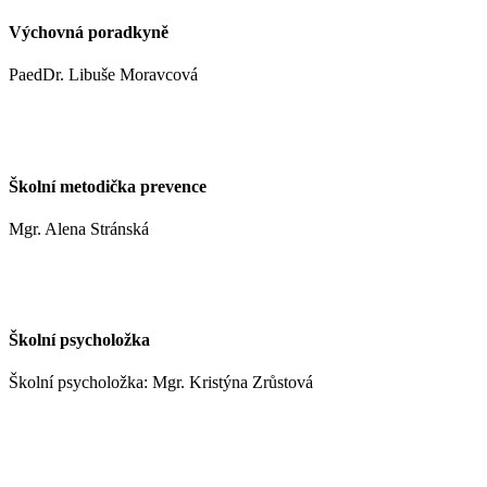
Výchovná poradkyně
PaedDr. Libuše Moravcová
moravcoval@zshm.cz
Školní metodička prevence
Mgr. Alena Stránská
stranskaa@zshm.cz
Školní psycholožka
Školní psycholožka: Mgr. Kristýna Zrůstová
zrustovak@zshm.cz