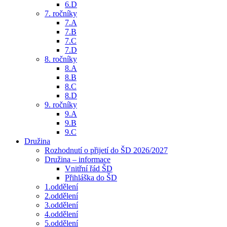
6.D
7. ročníky
7.A
7.B
7.C
7.D
8. ročníky
8.A
8.B
8.C
8.D
9. ročníky
9.A
9.B
9.C
Družina
Rozhodnutí o přijetí do ŠD 2026/2027
Družina – informace
Vnitřní řád ŠD
Přihláška do ŠD
1.oddělení
2.oddělení
3.oddělení
4.oddělení
5.oddělení