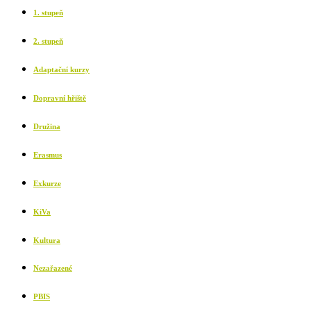
1. stupeň
2. stupeň
Adaptační kurzy
Dopravní hřiště
Družina
Erasmus
Exkurze
KiVa
Kultura
Nezařazené
PBIS