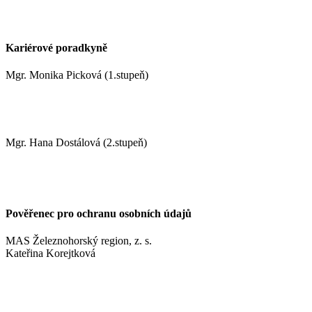
+420 737 622 547
Kariérové poradkyně
Mgr. Monika Picková (1.stupeň)
pickovam@zshm.cz
Mgr. Hana Dostálová (2.stupeň)
dostalovah@zshm.cz
Pověřenec pro ochranu osobních údajů
MAS Železnohorský region, z. s.
Kateřina Korejtková
vn.konzult@gmail.com