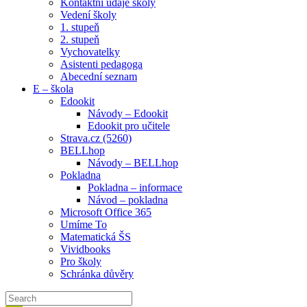
Kontaktní údaje školy
Vedení školy
1. stupeň
2. stupeň
Vychovatelky
Asistenti pedagoga
Abecední seznam
E – škola
Edookit
Návody – Edookit
Edookit pro učitele
Strava.cz (5260)
BELLhop
Návody – BELLhop
Pokladna
Pokladna – informace
Návod – pokladna
Microsoft Office 365
Umíme To
Matematická ŠS
Vividbooks
Pro školy
Schránka důvěry