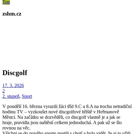
Top
zshm.cz
Discgolf
17. 3. 2026
2
2. stupeň
,
Sport
V pondělí 16. března vyrazili žáci tříd 9.C a 8.A na trochu netradiční
hodinu TV – vyzkoušet nové discgolfové hřiště v Heřmanově
Městci. Na začátku se dozvěděli, co discgolf vlastně je a jak se
hraje, pravidla jsou naštěstí celkem jednoduchá. A pak už se šlo
rovnou na věc.
Všichni se do nového sportu pustili s chutí a bylo vidět, že si to užili.