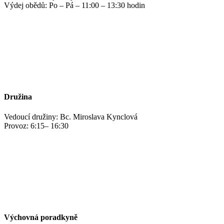
Výdej obědů: Po – Pá – 11:00 – 13:30 hodin
jidelna@zshm.cz
+420 469 695 101, +420 469 687 440
Družina
Vedoucí družiny: Bc. Miroslava Kynclová
Provoz: 6:15– 16:30
kynclovam@zshm.cz
+420 737 952 316
Výchovná poradkyně