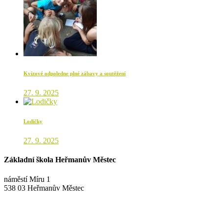
Kvízové odpoledne plné zábavy a soutěžení
27. 9. 2025
Lodičky
27. 9. 2025
Základní škola Heřmanův Městec
náměstí Míru 1
538 03 Heřmanův Městec