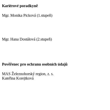
Kariérové poradkyně
Mgr. Monika Picková (1.stupeň)
pickovam@zshm.cz
Mgr. Hana Dostálová (2.stupeň)
dostalovah@zshm.cz
Pověřenec pro ochranu osobních údajů
MAS Železnohorský region, z. s.
Kateřina Korejtková
vn.konzult@gmail.com