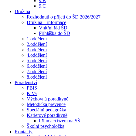
9.B
9.C
Družina
Rozhodnutí o přijetí do ŠD 2026/2027
Družina – informace
Vnitřní řád ŠD
Přihláška do ŠD
1.oddělení
2.oddělení
3.oddělení
4.oddělení
5.oddělení
6.oddělení
7.oddělení
8.oddělení
Poradenství
PBIS
KiVa
Výchovná poradkyně
Metodička prevence
Speciální pedagožka
Karierové poradkyně
Přijímací řízení na SŠ
Školní psycholožka
Kontakty