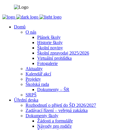
Domů
O nás
Plánek školy
Historie školy
Školní noviny
Školní zpravodaj 2025/2026
Virtuální prohlídka
Fotogalerie
Aktuality
Kalendář akcí
Projekty
Školská rada
Dokumenty – ŠR
SRPŠ
Úřední deska
Rozhodnutí o přijetí do ŠD 2026/2027
Zadávací řízení – veřejná zakázka
Dokumenty školy
Žádosti a formuláře
Návody pro rodiče