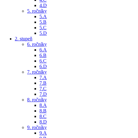
4.D
5. ročníky
5.A
5.B
5.C
5.D
2. stupeň
6. ročníky
6.A
6.B
6.C
6.D
7. ročníky
7.A
7.B
7.C
7.D
8. ročníky
8.A
8.B
8.C
8.D
9. ročníky
9.A