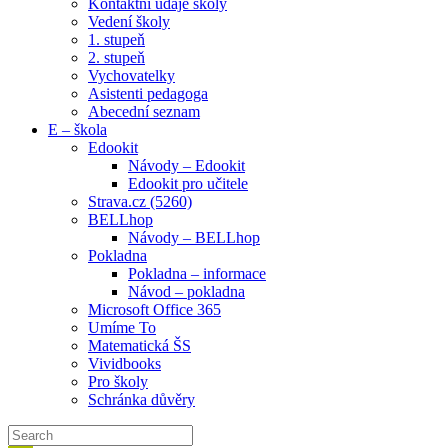
Kontaktní údaje školy
Vedení školy
1. stupeň
2. stupeň
Vychovatelky
Asistenti pedagoga
Abecední seznam
E – škola
Edookit
Návody – Edookit
Edookit pro učitele
Strava.cz (5260)
BELLhop
Návody – BELLhop
Pokladna
Pokladna – informace
Návod – pokladna
Microsoft Office 365
Umíme To
Matematická ŠS
Vividbooks
Pro školy
Schránka důvěry