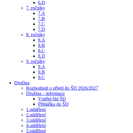
6.D
7. ročníky
7.A
7.B
7.C
7.D
8. ročníky
8.A
8.B
8.C
8.D
9. ročníky
9.A
9.B
9.C
Družina
Rozhodnutí o přijetí do ŠD 2026/2027
Družina – informace
Vnitřní řád ŠD
Přihláška do ŠD
1.oddělení
2.oddělení
3.oddělení
4.oddělení
5.oddělení