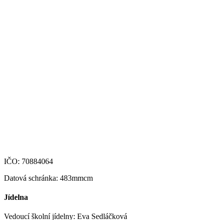
+420 469 695 101, +420 469 630 089
+420 607 172 449
podatelna@zshm.cz
skola@zshm.cz
123-4639690207/0100
IČO: 70884064
Datová schránka: 483mmcm
Jídelna
Vedoucí školní jídelny: Eva Sedláčková