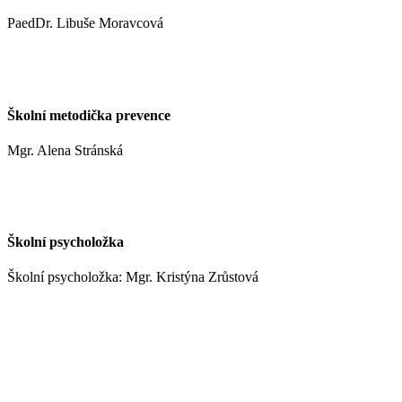
PaedDr. Libuše Moravcová
moravcoval@zshm.cz
Školní metodička prevence
Mgr. Alena Stránská
stranskaa@zshm.cz
Školní psycholožka
Školní psycholožka: Mgr. Kristýna Zrůstová
zrustovak@zshm.cz
+420 737 622 547