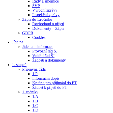
Řády a směrnice
ŠVP
Výroční zprávy
Inspekční zprávy
Zápis do 1.ročníku
Rozhodnutí o přijetí
Dokumenty – Zápis
GDPR
Cookies
Jídelna
Jídelna – informace
Provozní řád ŠJ
Vnitřní řád ŠJ
Žádosti a dokumenty
1. stupeň
Přípravná třída
1.P
Informační dopis
Kritéria pro přijímání do PT
Žádost k přijetí do PT
1. ročníky
1.A
1.B
1.C
1.D