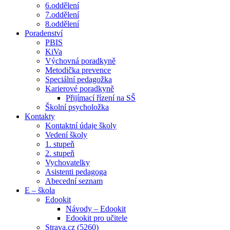
6.oddělení
7.oddělení
8.oddělení
Poradenství
PBIS
KiVa
Výchovná poradkyně
Metodička prevence
Speciální pedagožka
Karierové poradkyně
Přijímací řízení na SŠ
Školní psycholožka
Kontakty
Kontaktní údaje školy
Vedení školy
1. stupeň
2. stupeň
Vychovatelky
Asistenti pedagoga
Abecední seznam
E – škola
Edookit
Návody – Edookit
Edookit pro učitele
Strava.cz (5260)