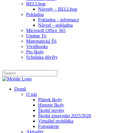
BELLhop
Návody – BELLhop
Pokladna
Pokladna – informace
Návod – pokladna
Microsoft Office 365
Umíme To
Matematická ŠS
Vividbooks
Pro školy
Schránka důvěry
Domů
O nás
Plánek školy
Historie školy
Školní noviny
Školní zpravodaj 2025/2026
Virtuální prohlídka
Fotogalerie
Aktuality