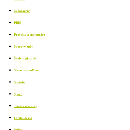
Nezařazené
PBIS
Projekty a spolupráce
Sborový zpěv
Školy v přírodě
Slavnostní události
Soutěže
Sport
Tradice a svátky
Úřední deska
Výlety