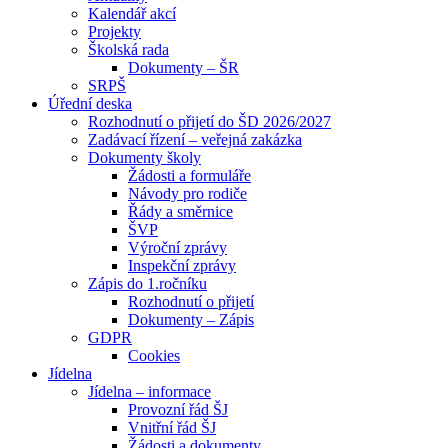
Kalendář akcí
Projekty
Školská rada
Dokumenty – ŠR
SRPŠ
Úřední deska
Rozhodnutí o přijetí do ŠD 2026/2027
Zadávací řízení – veřejná zakázka
Dokumenty školy
Žádosti a formuláře
Návody pro rodiče
Řády a směrnice
ŠVP
Výroční zprávy
Inspekční zprávy
Zápis do 1.ročníku
Rozhodnutí o přijetí
Dokumenty – Zápis
GDPR
Cookies
Jídelna
Jídelna – informace
Provozní řád ŠJ
Vnitřní řád ŠJ
Žádosti a dokumenty