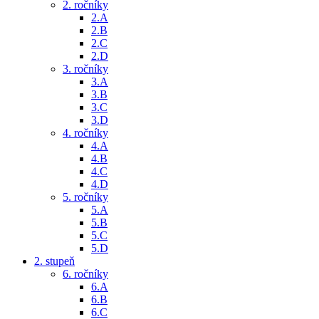
2. ročníky
2.A
2.B
2.C
2.D
3. ročníky
3.A
3.B
3.C
3.D
4. ročníky
4.A
4.B
4.C
4.D
5. ročníky
5.A
5.B
5.C
5.D
2. stupeň
6. ročníky
6.A
6.B
6.C