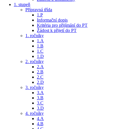
1. stupeň
Přípravná třída
1.P
Informační dopis
Kritéria pro přijímání do PT
Žádost k přijetí do PT
1. ročníky
1.A
1.B
1.C
1.D
2. ročníky
2.A
2.B
2.C
2.D
3. ročníky
3.A
3.B
3.C
3.D
4. ročníky
4.A
4.B
4.C