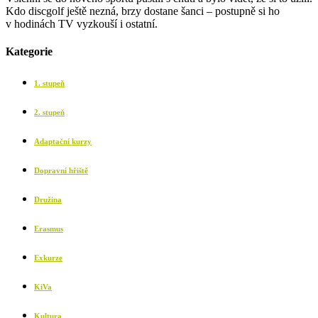
Kdo discgolf ještě nezná, brzy dostane šanci – postupně si ho
v hodinách TV vyzkouší i ostatní.
Kategorie
1. stupeň
2. stupeň
Adaptační kurzy
Dopravní hřiště
Družina
Erasmus
Exkurze
KiVa
Kultura