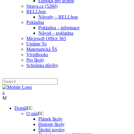
Edookit pro učitele
Strava.cz (5260)
BELLhop
Návody – BELLhop
Pokladna
Pokladna – informace
Návod – pokladna
Microsoft Office 365
Umíme To
Matematická ŠS
Vividbooks
Pro školy
Schránka důvěry
Domů
O nás
Plánek školy
Historie školy
Školní noviny