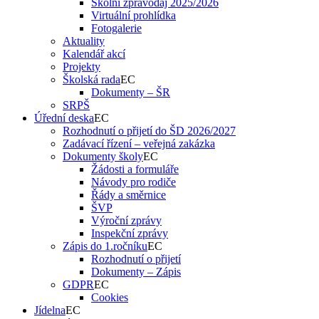
Školní zpravodaj 2025/2026
Virtuální prohlídka
Fotogalerie
Aktuality
Kalendář akcí
Projekty
Školská rada
Dokumenty – ŠR
SRPŠ
Úřední deska
Rozhodnutí o přijetí do ŠD 2026/2027
Zadávací řízení – veřejná zakázka
Dokumenty školy
Žádosti a formuláře
Návody pro rodiče
Řády a směrnice
ŠVP
Výroční zprávy
Inspekční zprávy
Zápis do 1.ročníku
Rozhodnutí o přijetí
Dokumenty – Zápis
GDPR
Cookies
Jídelna