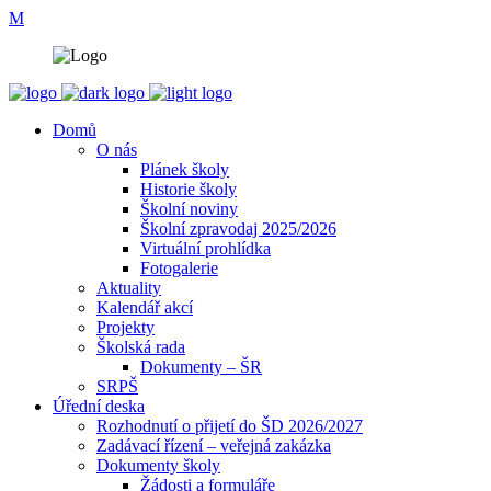
Domů
O nás
Plánek školy
Historie školy
Školní noviny
Školní zpravodaj 2025/2026
Virtuální prohlídka
Fotogalerie
Aktuality
Kalendář akcí
Projekty
Školská rada
Dokumenty – ŠR
SRPŠ
Úřední deska
Rozhodnutí o přijetí do ŠD 2026/2027
Zadávací řízení – veřejná zakázka
Dokumenty školy
Žádosti a formuláře