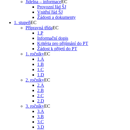
Jídelna – informace
Provozní řád ŠJ
Vnitřní řád ŠJ
Žádosti a dokumenty
1. stupeň
Přípravná třída
1.P
Informační dopis
Kritéria pro přijímání do PT
Žádost k přijetí do PT
1. ročníky
1.A
1.B
1.C
1.D
2. ročníky
2.A
2.B
2.C
2.D
3. ročníky
3.A
3.B
3.C
3.D