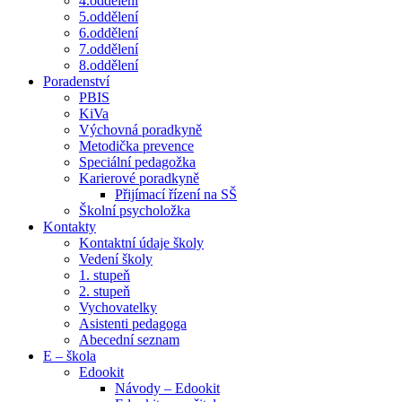
4.oddělení
5.oddělení
6.oddělení
7.oddělení
8.oddělení
Poradenství
PBIS
KiVa
Výchovná poradkyně
Metodička prevence
Speciální pedagožka
Karierové poradkyně
Přijímací řízení na SŠ
Školní psycholožka
Kontakty
Kontaktní údaje školy
Vedení školy
1. stupeň
2. stupeň
Vychovatelky
Asistenti pedagoga
Abecední seznam
E – škola
Edookit
Návody – Edookit