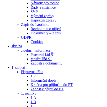
Návody pro rodiče
Řády a směrnice
ŠVP
Výroční zprávy
Inspekční zprávy
Zápis do 1.ročníku
Rozhodnutí o přijetí
Dokumenty – Zápis
GDPR
Cookies
Jídelna
Jídelna – informace
Provozní řád ŠJ
Vnitřní řád ŠJ
Žádosti a dokumenty
1. stupeň
Přípravná třída
1.P
Informační dopis
Kritéria pro přijímání do PT
Žádost k přijetí do PT
1. ročníky
1.A
1.B
1.C