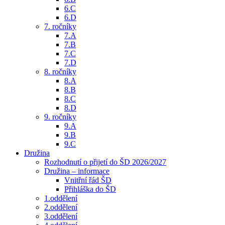
6.C
6.D
7. ročníky
7.A
7.B
7.C
7.D
8. ročníky
8.A
8.B
8.C
8.D
9. ročníky
9.A
9.B
9.C
Družina
Rozhodnutí o přijetí do ŠD 2026/2027
Družina – informace
Vnitřní řád ŠD
Přihláška do ŠD
1.oddělení
2.oddělení
3.oddělení