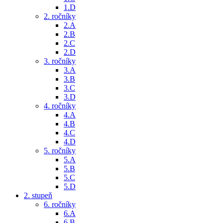
1.D
2. ročníky
2.A
2.B
2.C
2.D
3. ročníky
3.A
3.B
3.C
3.D
4. ročníky
4.A
4.B
4.C
4.D
5. ročníky
5.A
5.B
5.C
5.D
2. stupeň
6. ročníky
6.A
6.B