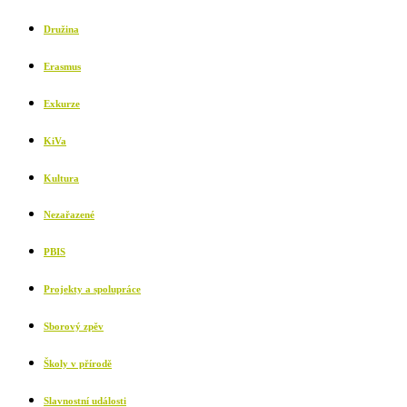
Družina
Erasmus
Exkurze
KiVa
Kultura
Nezařazené
PBIS
Projekty a spolupráce
Sborový zpěv
Školy v přírodě
Slavnostní události