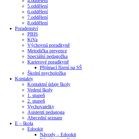
4.oddělení
5.oddělení
6.oddělení
7.oddělení
8.oddělení
Poradenství
PBIS
KiVa
Výchovná poradkyně
Metodička prevence
Speciální pedagožka
Karierové poradkyně
Přijímací řízení na SŠ
Školní psycholožka
Kontakty
Kontaktní údaje školy
Vedení školy
1. stupeň
2. stupeň
Vychovatelky
Asistenti pedagoga
Abecední seznam
E – škola
Edookit
Návody – Edookit