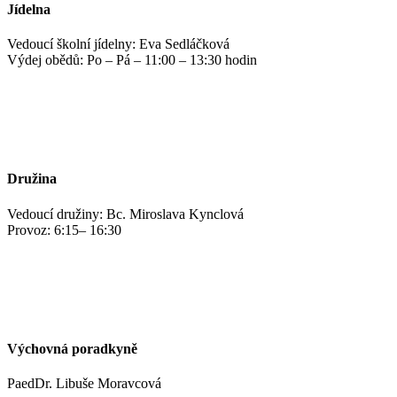
Jídelna
Vedoucí školní jídelny: Eva Sedláčková
Výdej obědů: Po – Pá – 11:00 – 13:30 hodin
jidelna@zshm.cz
+420 469 695 101, +420 469 687 440
Družina
Vedoucí družiny: Bc. Miroslava Kynclová
Provoz: 6:15– 16:30
kynclovam@zshm.cz
+420 737 952 316
Výchovná poradkyně
PaedDr. Libuše Moravcová