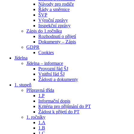
Návody pro rodiče
Řády a směrnice
ŠVP
Výroční zprávy
Inspekční zprávy
Zápis do 1.ročníku
Rozhodnutí o přijetí
Dokumenty – Zápis
GDPR
Cookies
Jídelna
Jídelna – informace
Provozní řád ŠJ
Vnitřní řád ŠJ
Žádosti a dokumenty
1. stupeň
Přípravná třída
1.P
Informační dopis
Kritéria pro přijímání do PT
Žádost k přijetí do PT
1. ročníky
1.A
1.B
1.C