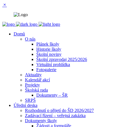
Domů
O nás
Plánek školy
Historie školy
Školní noviny
Školní zpravodaj 2025/2026
Virtuální prohlídka
Fotogalerie
Aktuality
Kalendář akcí
Projekty
Školská rada
Dokumenty – ŠR
SRPŠ
Úřední deska
Rozhodnutí o přijetí do ŠD 2026/2027
Zadávací řízení – veřejná zakázka
Dokumenty školy
Žádosti a formuláře