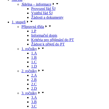
Jídelna – informace
Provozní řád ŠJ
Vnitřní řád ŠJ
Žádosti a dokumenty
1. stupeň
Přípravná třída
1.P
Informační dopis
Kritéria pro přijímání do PT
Žádost k přijetí do PT
1. ročníky
1.A
1.B
1.C
1.D
2. ročníky
2.A
2.B
2.C
2.D
3. ročníky
3.A
3.B
3.C