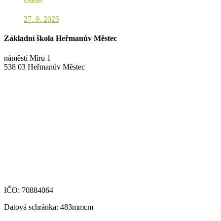
27. 9. 2025
Základní škola Heřmanův Městec
náměstí Míru 1
538 03 Heřmanův Městec
+420 469 695 101, +420 469 630 089
+420 607 172 449
podatelna@zshm.cz
skola@zshm.cz
123-4639690207/0100
IČO: 70884064
Datová schránka: 483mmcm