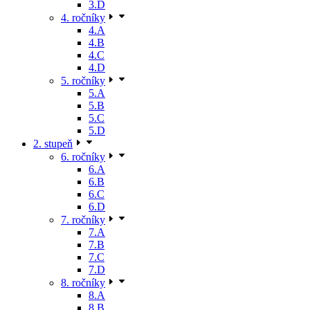
3.D
4. ročníky
4.A
4.B
4.C
4.D
5. ročníky
5.A
5.B
5.C
5.D
2. stupeň
6. ročníky
6.A
6.B
6.C
6.D
7. ročníky
7.A
7.B
7.C
7.D
8. ročníky
8.A
8.B