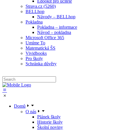
Edookit pro učitele
Strava.cz (5260)
BELLhop
Návody – BELLhop
Pokladna
Pokladna – informace
Návod – pokladna
Microsoft Office 365
Umíme To
Matematická ŠS
Vividbooks
Pro školy
Schránka důvěry
Domů
O nás
Plánek školy
Historie školy
Školní noviny