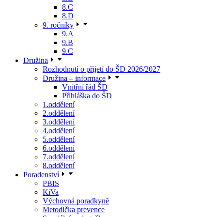
8.C
8.D
9. ročníky
9.A
9.B
9.C
Družina
Rozhodnutí o přijetí do ŠD 2026/2027
Družina – informace
Vnitřní řád ŠD
Přihláška do ŠD
1.oddělení
2.oddělení
3.oddělení
4.oddělení
5.oddělení
6.oddělení
7.oddělení
8.oddělení
Poradenství
PBIS
KiVa
Výchovná poradkyně
Metodička prevence