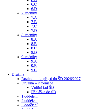
6.C
6.D
7. ročníky
7.A
7.B
7.C
7.D
8. ročníky
8.A
8.B
8.C
8.D
9. ročníky
9.A
9.B
9.C
Družina
Rozhodnutí o přijetí do ŠD 2026/2027
Družina – informace
Vnitřní řád ŠD
Přihláška do ŠD
1.oddělení
2.oddělení
3.oddělení