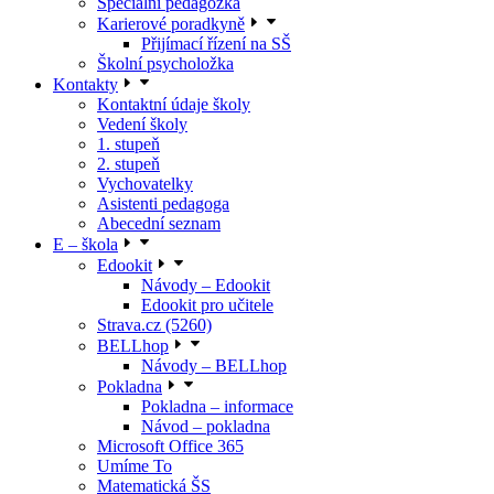
Speciální pedagožka
Karierové poradkyně
Přijímací řízení na SŠ
Školní psycholožka
Kontakty
Kontaktní údaje školy
Vedení školy
1. stupeň
2. stupeň
Vychovatelky
Asistenti pedagoga
Abecední seznam
E – škola
Edookit
Návody – Edookit
Edookit pro učitele
Strava.cz (5260)
BELLhop
Návody – BELLhop
Pokladna
Pokladna – informace
Návod – pokladna
Microsoft Office 365
Umíme To
Matematická ŠS