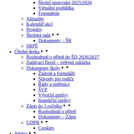
Školní zpravodaj 2025/2026
Virtuální prohlídka
Fotogalerie
Aktuality
Kalendář akcí
Projekty
Školská rada
Dokumenty – ŠR
SRPŠ
Úřední deska
Rozhodnutí o přijetí do ŠD 2026/2027
Zadávací řízení – veřejná zakázka
Dokumenty školy
Žádosti a formuláře
Návody pro rodiče
Řády a směrnice
ŠVP
Výroční zprávy
Inspekční zprávy
Zápis do 1.ročníku
Rozhodnutí o přijetí
Dokumenty – Zápis
GDPR
Cookies
Jídelna