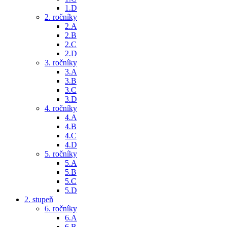
1.D
2. ročníky
2.A
2.B
2.C
2.D
3. ročníky
3.A
3.B
3.C
3.D
4. ročníky
4.A
4.B
4.C
4.D
5. ročníky
5.A
5.B
5.C
5.D
2. stupeň
6. ročníky
6.A
6.B