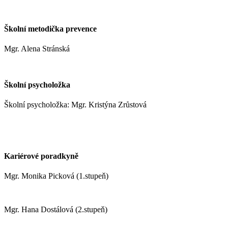
moravcoval@zshm.cz
Školní metodička prevence
Mgr. Alena Stránská
stranskaa@zshm.cz
Školní psycholožka
Školní psycholožka: Mgr. Kristýna Zrůstová
zrustovak@zshm.cz
+420 737 622 547
Kariérové poradkyně
Mgr. Monika Picková (1.stupeň)
pickovam@zshm.cz
Mgr. Hana Dostálová (2.stupeň)
dostalovah@zshm.cz