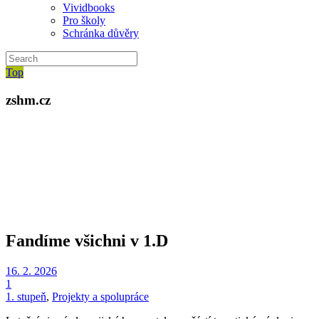
Vividbooks
Pro školy
Schránka důvěry
Top
zshm.cz
Fandíme všichni v 1.D
16. 2. 2026
1
1. stupeň
,
Projekty a spolupráce