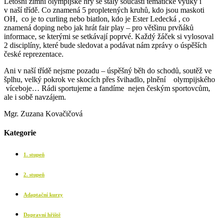
Letošní zimní olympijské hry se staly součástí tematické výuky i
v naší třídě. Co znamená 5 propletených kruhů, kdo jsou maskoti
OH, co je to curling nebo biatlon, kdo je Ester Ledecká , co
znamená doping nebo jak hrát fair play – pro většinu prvňáků
informace, se kterými se setkávají poprvé. Každý žáček si vylosoval
2 disciplíny, které bude sledovat a podávat nám zprávy o úspěších
české reprezentace.
Ani v naší třídě nejsme pozadu – úspěšný běh do schodů, soutěž ve
šplhu, velký pokrok ve skocích přes švihadlo, plnění olympijského
víceboje… Rádi sportujeme a fandíme nejen českým sportovcům,
ale i sobě navzájem.
Mgr. Zuzana Kovačičová
Kategorie
1. stupeň
2. stupeň
Adaptační kurzy
Dopravní hřiště