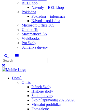
BELLhop
Návody – BELLhop
Pokladna
Pokladna – informace
Návod – pokladna
Microsoft Office 365
Umíme To
Matematická ŠS
Vividbooks
Pro školy
Schránka důvěry
Domů
O nás
Plánek školy
Historie školy
Školní noviny
Školní zpravodaj 2025/2026
Virtuální prohlídka
Fotogalerie