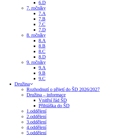
6.D
7. ročníky
7.A
7.B
7.C
7.D
8. ročníky
8.A
8.B
8.C
8.D
9. ročníky
9.A
9.B
9.C
Družina
Rozhodnutí o přijetí do ŠD 2026/2027
Družina – informace
Vnitřní řád ŠD
Přihláška do ŠD
1.oddělení
2.oddělení
3.oddělení
4.oddělení
5.oddělení