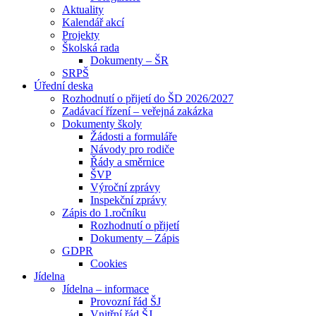
Aktuality
Kalendář akcí
Projekty
Školská rada
Dokumenty – ŠR
SRPŠ
Úřední deska
Rozhodnutí o přijetí do ŠD 2026/2027
Zadávací řízení – veřejná zakázka
Dokumenty školy
Žádosti a formuláře
Návody pro rodiče
Řády a směrnice
ŠVP
Výroční zprávy
Inspekční zprávy
Zápis do 1.ročníku
Rozhodnutí o přijetí
Dokumenty – Zápis
GDPR
Cookies
Jídelna
Jídelna – informace
Provozní řád ŠJ
Vnitřní řád ŠJ