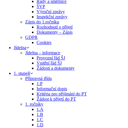
Řády a směrnice
ŠVP
Výroční zprávy
Inspekční zprávy
Zápis do 1.ročníku
Rozhodnutí o přijetí
Dokumenty – Zápis
GDPR
Cookies
Jídelna
Jídelna – informace
Provozní řád ŠJ
Vnitřní řád ŠJ
Žádosti a dokumenty
1. stupeň
Přípravná třída
1.P
Informační dopis
Kritéria pro přijímání do PT
Žádost k přijetí do PT
1. ročníky
1.A
1.B
1.C
1.D