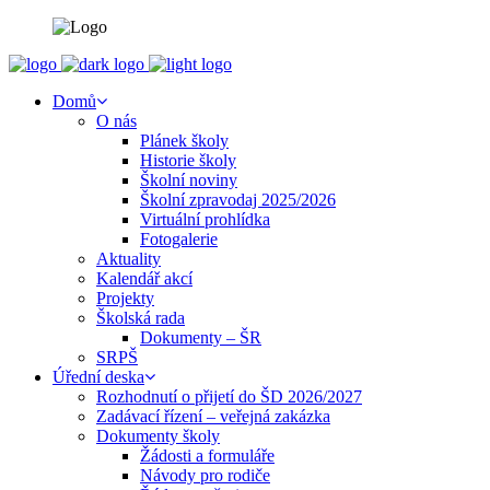
Domů
O nás
Plánek školy
Historie školy
Školní noviny
Školní zpravodaj 2025/2026
Virtuální prohlídka
Fotogalerie
Aktuality
Kalendář akcí
Projekty
Školská rada
Dokumenty – ŠR
SRPŠ
Úřední deska
Rozhodnutí o přijetí do ŠD 2026/2027
Zadávací řízení – veřejná zakázka
Dokumenty školy
Žádosti a formuláře
Návody pro rodiče