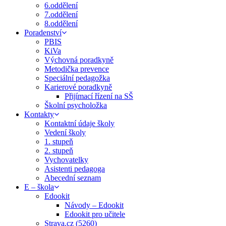
6.oddělení
7.oddělení
8.oddělení
Poradenství
PBIS
KiVa
Výchovná poradkyně
Metodička prevence
Speciální pedagožka
Karierové poradkyně
Přijímací řízení na SŠ
Školní psycholožka
Kontakty
Kontaktní údaje školy
Vedení školy
1. stupeň
2. stupeň
Vychovatelky
Asistenti pedagoga
Abecední seznam
E – škola
Edookit
Návody – Edookit
Edookit pro učitele
Strava.cz (5260)