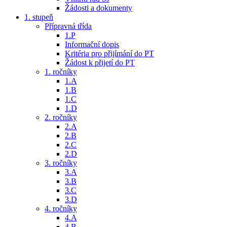
Žádosti a dokumenty
1. stupeň
Přípravná třída
1.P
Informační dopis
Kritéria pro přijímání do PT
Žádost k přijetí do PT
1. ročníky
1.A
1.B
1.C
1.D
2. ročníky
2.A
2.B
2.C
2.D
3. ročníky
3.A
3.B
3.C
3.D
4. ročníky
4.A
4.B