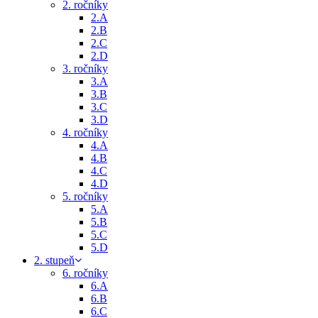
2. ročníky
2.A
2.B
2.C
2.D
3. ročníky
3.A
3.B
3.C
3.D
4. ročníky
4.A
4.B
4.C
4.D
5. ročníky
5.A
5.B
5.C
5.D
2. stupeň
6. ročníky
6.A
6.B
6.C