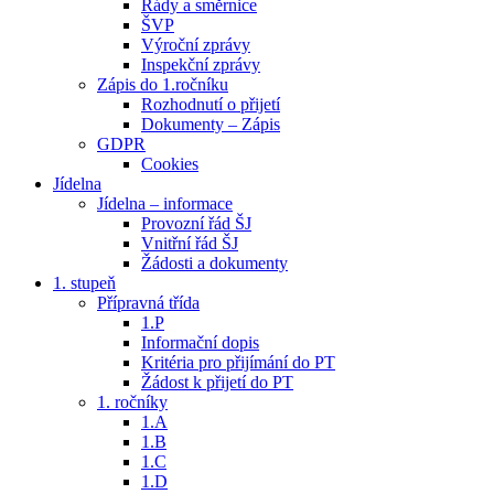
Řády a směrnice
ŠVP
Výroční zprávy
Inspekční zprávy
Zápis do 1.ročníku
Rozhodnutí o přijetí
Dokumenty – Zápis
GDPR
Cookies
Jídelna
Jídelna – informace
Provozní řád ŠJ
Vnitřní řád ŠJ
Žádosti a dokumenty
1. stupeň
Přípravná třída
1.P
Informační dopis
Kritéria pro přijímání do PT
Žádost k přijetí do PT
1. ročníky
1.A
1.B
1.C
1.D