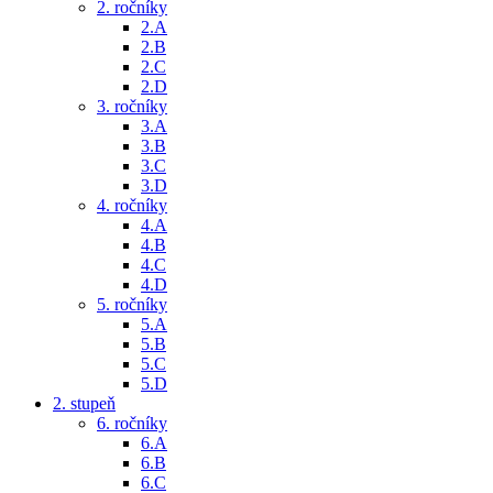
2. ročníky
2.A
2.B
2.C
2.D
3. ročníky
3.A
3.B
3.C
3.D
4. ročníky
4.A
4.B
4.C
4.D
5. ročníky
5.A
5.B
5.C
5.D
2. stupeň
6. ročníky
6.A
6.B
6.C