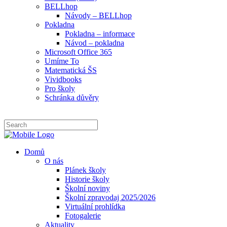
BELLhop
Návody – BELLhop
Pokladna
Pokladna – informace
Návod – pokladna
Microsoft Office 365
Umíme To
Matematická ŠS
Vividbooks
Pro školy
Schránka důvěry
Domů
O nás
Plánek školy
Historie školy
Školní noviny
Školní zpravodaj 2025/2026
Virtuální prohlídka
Fotogalerie
Aktuality