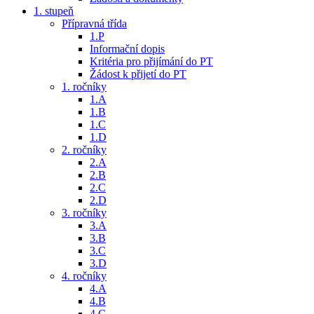
1. stupeň
Přípravná třída
1.P
Informační dopis
Kritéria pro přijímání do PT
Žádost k přijetí do PT
1. ročníky
1.A
1.B
1.C
1.D
2. ročníky
2.A
2.B
2.C
2.D
3. ročníky
3.A
3.B
3.C
3.D
4. ročníky
4.A
4.B
4.C