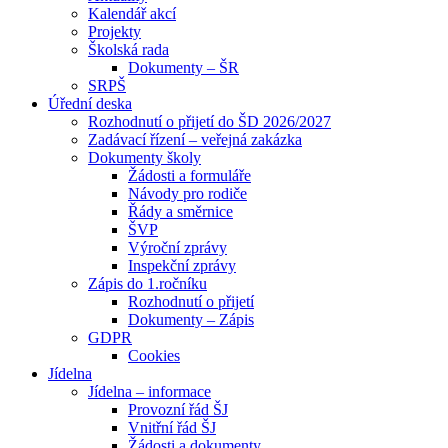
Kalendář akcí
Projekty
Školská rada
Dokumenty – ŠR
SRPŠ
Úřední deska
Rozhodnutí o přijetí do ŠD 2026/2027
Zadávací řízení – veřejná zakázka
Dokumenty školy
Žádosti a formuláře
Návody pro rodiče
Řády a směrnice
ŠVP
Výroční zprávy
Inspekční zprávy
Zápis do 1.ročníku
Rozhodnutí o přijetí
Dokumenty – Zápis
GDPR
Cookies
Jídelna
Jídelna – informace
Provozní řád ŠJ
Vnitřní řád ŠJ
Žádosti a dokumenty