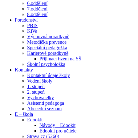
6.oddělení
7.oddělení
8.oddělení
Poradenství
PBIS
KiVa
Výchovná poradkyně
Metodička prevence
Speciální pedagožka
Karierové poradkyně
Přijímací řízení na SŠ
Školní psycholožka
Kontakty
Kontaktní údaje školy
Vedení školy
1. stupeň
2. stupeň
Vychovatelky
Asistenti pedagoga
Abecední seznam
E – škola
Edookit
Návody – Edookit
Edookit pro učitele
Strava.cz (5260)