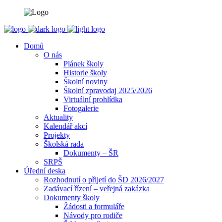
Domů
O nás
Plánek školy
Historie školy
Školní noviny
Školní zpravodaj 2025/2026
Virtuální prohlídka
Fotogalerie
Aktuality
Kalendář akcí
Projekty
Školská rada
Dokumenty – ŠR
SRPŠ
Úřední deska
Rozhodnutí o přijetí do ŠD 2026/2027
Zadávací řízení – veřejná zakázka
Dokumenty školy
Žádosti a formuláře
Návody pro rodiče