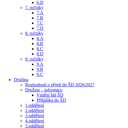
6.D
7. ročníky
7.A
7.B
7.C
7.D
8. ročníky
8.A
8.B
8.C
8.D
9. ročníky
9.A
9.B
9.C
Družina
Rozhodnutí o přijetí do ŠD 2026/2027
Družina – informace
Vnitřní řád ŠD
Přihláška do ŠD
1.oddělení
2.oddělení
3.oddělení
4.oddělení
5.oddělení