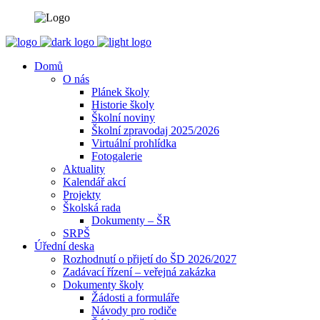
Domů
O nás
Plánek školy
Historie školy
Školní noviny
Školní zpravodaj 2025/2026
Virtuální prohlídka
Fotogalerie
Aktuality
Kalendář akcí
Projekty
Školská rada
Dokumenty – ŠR
SRPŠ
Úřední deska
Rozhodnutí o přijetí do ŠD 2026/2027
Zadávací řízení – veřejná zakázka
Dokumenty školy
Žádosti a formuláře
Návody pro rodiče