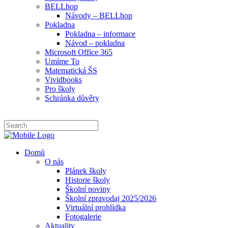
BELLhop
Návody – BELLhop
Pokladna
Pokladna – informace
Návod – pokladna
Microsoft Office 365
Umíme To
Matematická ŠS
Vividbooks
Pro školy
Schránka důvěry
Domů
O nás
Plánek školy
Historie školy
Školní noviny
Školní zpravodaj 2025/2026
Virtuální prohlídka
Fotogalerie
Aktuality