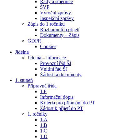
Řády a směrnice
ŠVP
Výroční zprávy
Inspekční zprávy
Zápis do 1.ročníku
Rozhodnutí o přijetí
Dokumenty – Zápis
GDPR
Cookies
Jídelna
Jídelna – informace
Provozní řád ŠJ
Vnitřní řád ŠJ
Žádosti a dokumenty
1. stupeň
Přípravná třída
1.P
Informační dopis
Kritéria pro přijímání do PT
Žádost k přijetí do PT
1. ročníky
1.A
1.B
1.C
1.D