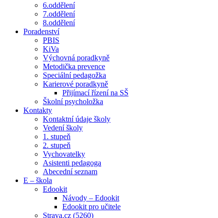
6.oddělení
7.oddělení
8.oddělení
Poradenství
PBIS
KiVa
Výchovná poradkyně
Metodička prevence
Speciální pedagožka
Karierové poradkyně
Přijímací řízení na SŠ
Školní psycholožka
Kontakty
Kontaktní údaje školy
Vedení školy
1. stupeň
2. stupeň
Vychovatelky
Asistenti pedagoga
Abecední seznam
E – škola
Edookit
Návody – Edookit
Edookit pro učitele
Strava.cz (5260)