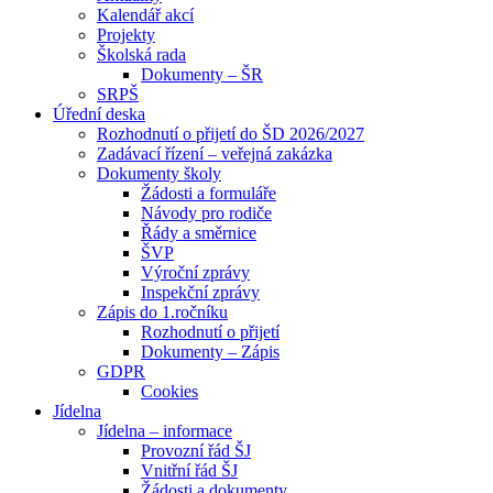
Kalendář akcí
Projekty
Školská rada
Dokumenty – ŠR
SRPŠ
Úřední deska
Rozhodnutí o přijetí do ŠD 2026/2027
Zadávací řízení – veřejná zakázka
Dokumenty školy
Žádosti a formuláře
Návody pro rodiče
Řády a směrnice
ŠVP
Výroční zprávy
Inspekční zprávy
Zápis do 1.ročníku
Rozhodnutí o přijetí
Dokumenty – Zápis
GDPR
Cookies
Jídelna
Jídelna – informace
Provozní řád ŠJ
Vnitřní řád ŠJ
Žádosti a dokumenty