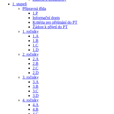
1. stupeň
Přípravná třída
1.P
Informační dopis
Kritéria pro přijímání do PT
Žádost k přijetí do PT
1. ročníky
1.A
1.B
1.C
1.D
2. ročníky
2.A
2.B
2.C
2.D
3. ročníky
3.A
3.B
3.C
3.D
4. ročníky
4.A
4.B
4.C