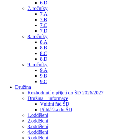
6.D
7. ročníky
7.A
7.B
7.C
7.D
8. ročníky
8.A
8.B
8.C
8.D
9. ročníky
9.A
9.B
9.C
Družina
Rozhodnutí o přijetí do ŠD 2026/2027
Družina – informace
Vnitřní řád ŠD
Přihláška do ŠD
1.oddělení
2.oddělení
3.oddělení
4.oddělení
5.oddělení