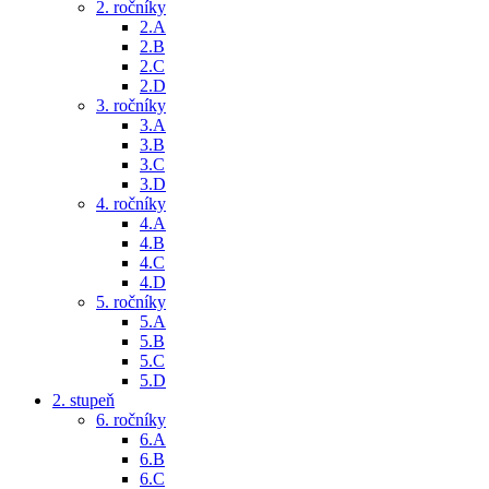
2. ročníky
2.A
2.B
2.C
2.D
3. ročníky
3.A
3.B
3.C
3.D
4. ročníky
4.A
4.B
4.C
4.D
5. ročníky
5.A
5.B
5.C
5.D
2. stupeň
6. ročníky
6.A
6.B
6.C