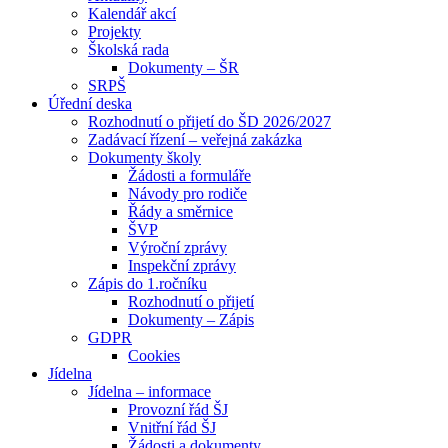
Kalendář akcí
Projekty
Školská rada
Dokumenty – ŠR
SRPŠ
Úřední deska
Rozhodnutí o přijetí do ŠD 2026/2027
Zadávací řízení – veřejná zakázka
Dokumenty školy
Žádosti a formuláře
Návody pro rodiče
Řády a směrnice
ŠVP
Výroční zprávy
Inspekční zprávy
Zápis do 1.ročníku
Rozhodnutí o přijetí
Dokumenty – Zápis
GDPR
Cookies
Jídelna
Jídelna – informace
Provozní řád ŠJ
Vnitřní řád ŠJ
Žádosti a dokumenty