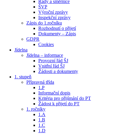
Řády a směrnice
ŠVP
Výroční zprávy
Inspekční zprávy
Zápis do 1.ročníku
Rozhodnutí o přijetí
Dokumenty – Zápis
GDPR
Cookies
Jídelna
Jídelna – informace
Provozní řád ŠJ
Vnitřní řád ŠJ
Žádosti a dokumenty
1. stupeň
Přípravná třída
1.P
Informační dopis
Kritéria pro přijímání do PT
Žádost k přijetí do PT
1. ročníky
1.A
1.B
1.C
1.D