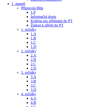
1. stupeň
Přípravná třída
1.P
Informační dopis
Kritéria pro přijímání do PT
Žádost k přijetí do PT
1. ročníky
1.A
1.B
1.C
1.D
2. ročníky
2.A
2.B
2.C
2.D
3. ročníky
3.A
3.B
3.C
3.D
4. ročníky
4.A
4.B
4.C