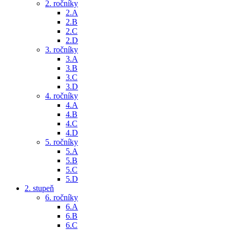
2. ročníky
2.A
2.B
2.C
2.D
3. ročníky
3.A
3.B
3.C
3.D
4. ročníky
4.A
4.B
4.C
4.D
5. ročníky
5.A
5.B
5.C
5.D
2. stupeň
6. ročníky
6.A
6.B
6.C