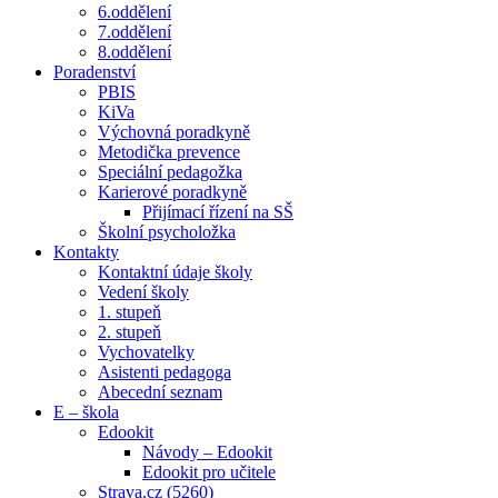
6.oddělení
7.oddělení
8.oddělení
Poradenství
PBIS
KiVa
Výchovná poradkyně
Metodička prevence
Speciální pedagožka
Karierové poradkyně
Přijímací řízení na SŠ
Školní psycholožka
Kontakty
Kontaktní údaje školy
Vedení školy
1. stupeň
2. stupeň
Vychovatelky
Asistenti pedagoga
Abecední seznam
E – škola
Edookit
Návody – Edookit
Edookit pro učitele
Strava.cz (5260)