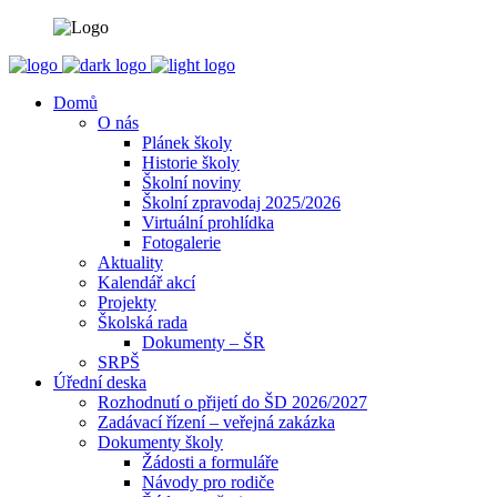
Domů
O nás
Plánek školy
Historie školy
Školní noviny
Školní zpravodaj 2025/2026
Virtuální prohlídka
Fotogalerie
Aktuality
Kalendář akcí
Projekty
Školská rada
Dokumenty – ŠR
SRPŠ
Úřední deska
Rozhodnutí o přijetí do ŠD 2026/2027
Zadávací řízení – veřejná zakázka
Dokumenty školy
Žádosti a formuláře
Návody pro rodiče