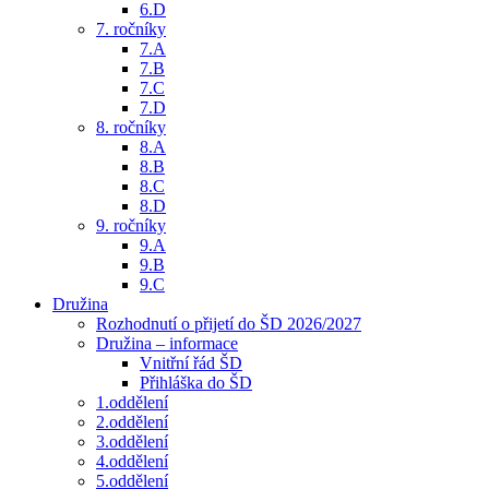
6.D
7. ročníky
7.A
7.B
7.C
7.D
8. ročníky
8.A
8.B
8.C
8.D
9. ročníky
9.A
9.B
9.C
Družina
Rozhodnutí o přijetí do ŠD 2026/2027
Družina – informace
Vnitřní řád ŠD
Přihláška do ŠD
1.oddělení
2.oddělení
3.oddělení
4.oddělení
5.oddělení