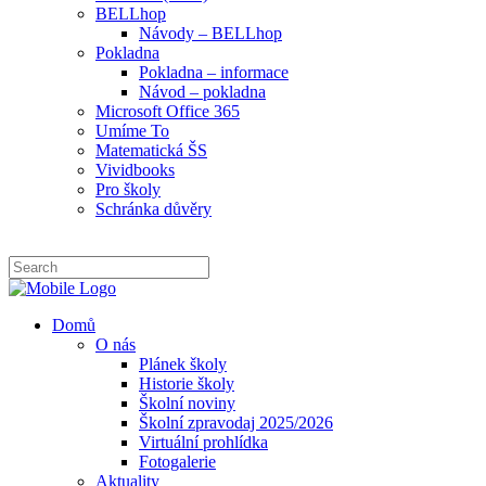
BELLhop
Návody – BELLhop
Pokladna
Pokladna – informace
Návod – pokladna
Microsoft Office 365
Umíme To
Matematická ŠS
Vividbooks
Pro školy
Schránka důvěry
Domů
O nás
Plánek školy
Historie školy
Školní noviny
Školní zpravodaj 2025/2026
Virtuální prohlídka
Fotogalerie
Aktuality