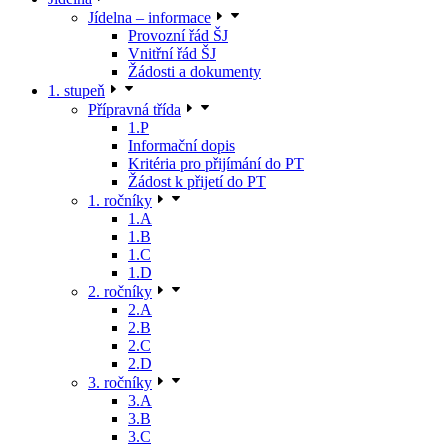
Jídelna – informace
Provozní řád ŠJ
Vnitřní řád ŠJ
Žádosti a dokumenty
1. stupeň
Přípravná třída
1.P
Informační dopis
Kritéria pro přijímání do PT
Žádost k přijetí do PT
1. ročníky
1.A
1.B
1.C
1.D
2. ročníky
2.A
2.B
2.C
2.D
3. ročníky
3.A
3.B
3.C