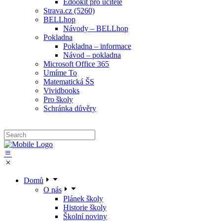
Edookit pro učitele
Strava.cz (5260)
BELLhop
Návody – BELLhop
Pokladna
Pokladna – informace
Návod – pokladna
Microsoft Office 365
Umíme To
Matematická ŠS
Vividbooks
Pro školy
Schránka důvěry
Domů
O nás
Plánek školy
Historie školy
Školní noviny