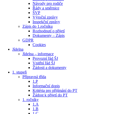
Návody pro rodiče
Řády a směrnice
ŠVP
Výroční zprávy
Inspekční zprávy
Zápis do 1.ročníku
Rozhodnutí o přijetí
Dokumenty – Zápis
GDPR
Cookies
Jídelna
Jídelna – informace
Provozní řád ŠJ
Vnitřní řád ŠJ
Žádosti a dokumenty
1. stupeň
Přípravná třída
1.P
Informační dopis
Kritéria pro přijímání do PT
Žádost k přijetí do PT
1. ročníky
1.A
1.B
1.C