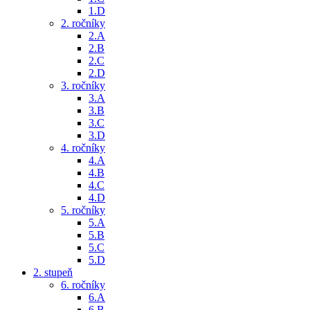
1.D
2. ročníky
2.A
2.B
2.C
2.D
3. ročníky
3.A
3.B
3.C
3.D
4. ročníky
4.A
4.B
4.C
4.D
5. ročníky
5.A
5.B
5.C
5.D
2. stupeň
6. ročníky
6.A
6.B