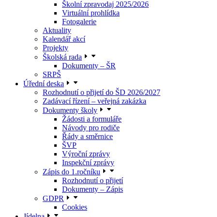
Školní zpravodaj 2025/2026
Virtuální prohlídka
Fotogalerie
Aktuality
Kalendář akcí
Projekty
Školská rada
Dokumenty – ŠR
SRPŠ
Úřední deska
Rozhodnutí o přijetí do ŠD 2026/2027
Zadávací řízení – veřejná zakázka
Dokumenty školy
Žádosti a formuláře
Návody pro rodiče
Řády a směrnice
ŠVP
Výroční zprávy
Inspekční zprávy
Zápis do 1.ročníku
Rozhodnutí o přijetí
Dokumenty – Zápis
GDPR
Cookies
Jídelna