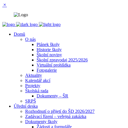
Domů
O nás
Plánek školy
Historie školy
Školní noviny
Školní zpravodaj 2025/2026
Virtuální prohlídka
Fotogalerie
Aktuality
Kalendář akcí
Projekty
Školská rada
Dokumenty – ŠR
SRPŠ
Úřední deska
Rozhodnutí o přijetí do ŠD 2026/2027
Zadávací řízení – veřejná zakázka
Dokumenty školy
Žádosti a formuláře