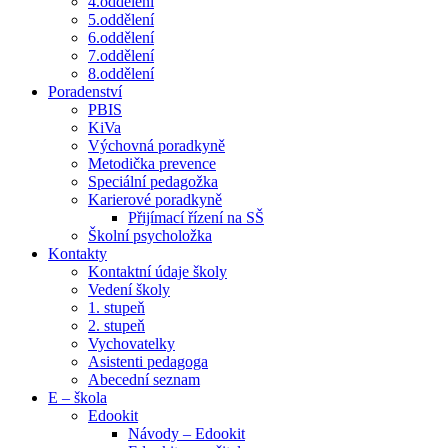
4.oddělení
5.oddělení
6.oddělení
7.oddělení
8.oddělení
Poradenství
PBIS
KiVa
Výchovná poradkyně
Metodička prevence
Speciální pedagožka
Karierové poradkyně
Přijímací řízení na SŠ
Školní psycholožka
Kontakty
Kontaktní údaje školy
Vedení školy
1. stupeň
2. stupeň
Vychovatelky
Asistenti pedagoga
Abecední seznam
E – škola
Edookit
Návody – Edookit