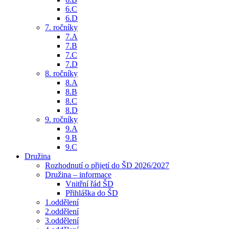
6.C
6.D
7. ročníky
7.A
7.B
7.C
7.D
8. ročníky
8.A
8.B
8.C
8.D
9. ročníky
9.A
9.B
9.C
Družina
Rozhodnutí o přijetí do ŠD 2026/2027
Družina – informace
Vnitřní řád ŠD
Přihláška do ŠD
1.oddělení
2.oddělení
3.oddělení