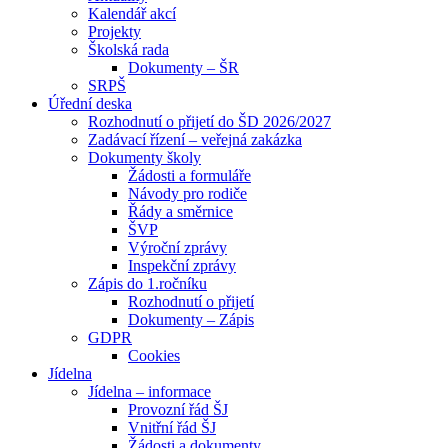
Kalendář akcí
Projekty
Školská rada
Dokumenty – ŠR
SRPŠ
Úřední deska
Rozhodnutí o přijetí do ŠD 2026/2027
Zadávací řízení – veřejná zakázka
Dokumenty školy
Žádosti a formuláře
Návody pro rodiče
Řády a směrnice
ŠVP
Výroční zprávy
Inspekční zprávy
Zápis do 1.ročníku
Rozhodnutí o přijetí
Dokumenty – Zápis
GDPR
Cookies
Jídelna
Jídelna – informace
Provozní řád ŠJ
Vnitřní řád ŠJ
Žádosti a dokumenty