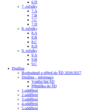
6.D
7. ročníky
7.A
7.B
7.C
7.D
8. ročníky
8.A
8.B
8.C
8.D
9. ročníky
9.A
9.B
9.C
Družina
Rozhodnutí o přijetí do ŠD 2026/2027
Družina – informace
Vnitřní řád ŠD
Přihláška do ŠD
1.oddělení
2.oddělení
3.oddělení
4.oddělení
5.oddělení