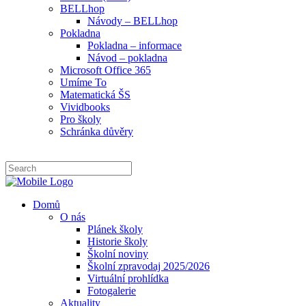
BELLhop
Návody – BELLhop
Pokladna
Pokladna – informace
Návod – pokladna
Microsoft Office 365
Umíme To
Matematická ŠS
Vividbooks
Pro školy
Schránka důvěry
Domů
O nás
Plánek školy
Historie školy
Školní noviny
Školní zpravodaj 2025/2026
Virtuální prohlídka
Fotogalerie
Aktuality