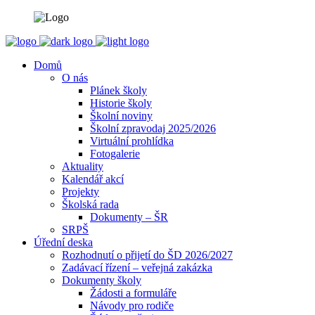
Domů
O nás
Plánek školy
Historie školy
Školní noviny
Školní zpravodaj 2025/2026
Virtuální prohlídka
Fotogalerie
Aktuality
Kalendář akcí
Projekty
Školská rada
Dokumenty – ŠR
SRPŠ
Úřední deska
Rozhodnutí o přijetí do ŠD 2026/2027
Zadávací řízení – veřejná zakázka
Dokumenty školy
Žádosti a formuláře
Návody pro rodiče