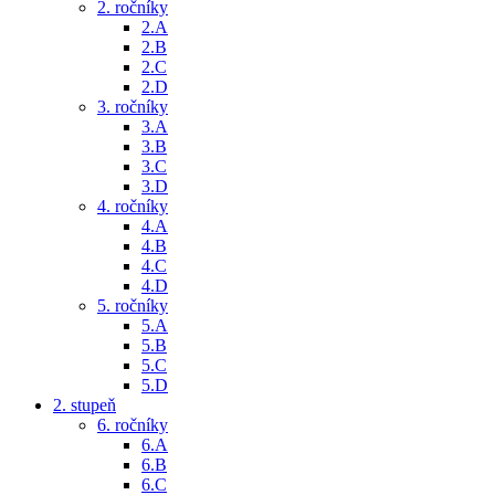
2. ročníky
2.A
2.B
2.C
2.D
3. ročníky
3.A
3.B
3.C
3.D
4. ročníky
4.A
4.B
4.C
4.D
5. ročníky
5.A
5.B
5.C
5.D
2. stupeň
6. ročníky
6.A
6.B
6.C