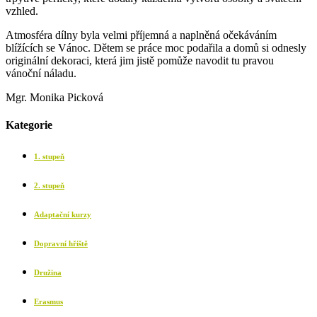
vzhled.
Atmosféra dílny byla velmi příjemná a naplněná očekáváním
blížících se Vánoc. Dětem se práce moc podařila a domů si odnesly
originální dekoraci, která jim jistě pomůže navodit tu pravou
vánoční náladu.
Mgr. Monika Picková
Kategorie
1. stupeň
2. stupeň
Adaptační kurzy
Dopravní hřiště
Družina
Erasmus