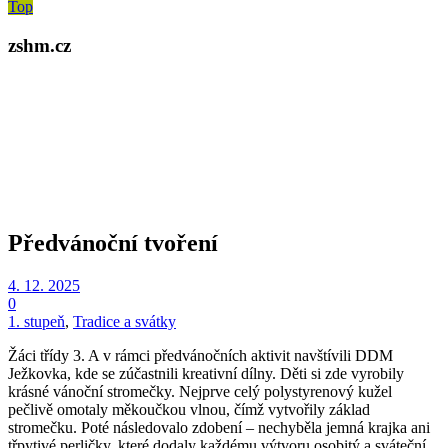
Top
zshm.cz
Předvánoční tvoření
4. 12. 2025
0
1. stupeň
,
Tradice a svátky
Žáci třídy 3. A v rámci předvánočních aktivit navštívili DDM
Ježkovka, kde se zúčastnili kreativní dílny. Děti si zde vyrobily
krásné vánoční stromečky. Nejprve celý polystyrenový kužel
pečlivě omotaly měkoučkou vlnou, čímž vytvořily základ
stromečku. Poté následovalo zdobení – nechyběla jemná krajka ani
třpytivé perličky, které dodaly každému výtvoru osobitý a sváteční