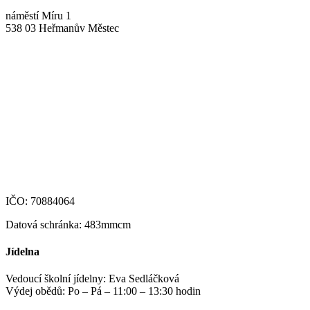
náměstí Míru 1
538 03 Heřmanův Městec
+420 469 695 101, +420 469 630 089
+420 607 172 449
podatelna@zshm.cz
skola@zshm.cz
123-4639690207/0100
IČO: 70884064
Datová schránka: 483mmcm
Jídelna
Vedoucí školní jídelny: Eva Sedláčková
Výdej obědů: Po – Pá – 11:00 – 13:30 hodin