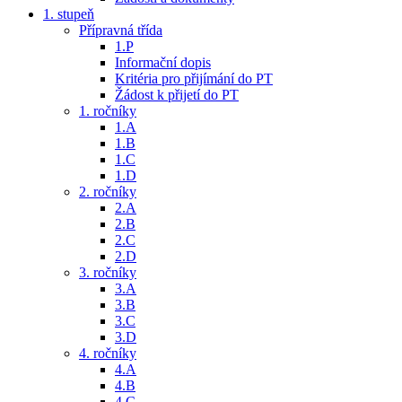
1. stupeň
Přípravná třída
1.P
Informační dopis
Kritéria pro přijímání do PT
Žádost k přijetí do PT
1. ročníky
1.A
1.B
1.C
1.D
2. ročníky
2.A
2.B
2.C
2.D
3. ročníky
3.A
3.B
3.C
3.D
4. ročníky
4.A
4.B
4.C