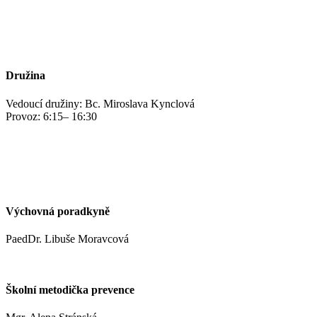
jidelna@zshm.cz
+420 469 695 101, +420 469 687 440
Družina
Vedoucí družiny: Bc. Miroslava Kynclová
Provoz: 6:15– 16:30
kynclovam@zshm.cz
+420 737 952 316
Výchovná poradkyně
PaedDr. Libuše Moravcová
moravcoval@zshm.cz
Školní metodička prevence