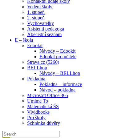
Kontaktní údaje školy
Vedení školy
1. stupeň
2. stupeň
Vychovatelky
Asistenti pedagoga
Abecední seznam
E – škola
Edookit
Návody – Edookit
Edookit pro učitele
Strava.cz (5260)
BELLhop
Návody – BELLhop
Pokladna
Pokladna – informace
Návod – pokladna
Microsoft Office 365
Umíme To
Matematická ŠS
Vividbooks
Pro školy
Schránka důvěry