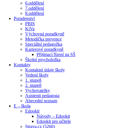
6.oddělení
7.oddělení
8.oddělení
Poradenství
PBIS
KiVa
Výchovná poradkyně
Metodička prevence
Speciální pedagožka
Karierové poradkyně
Přijímací řízení na SŠ
Školní psycholožka
Kontakty
Kontaktní údaje školy
Vedení školy
1. stupeň
2. stupeň
Vychovatelky
Asistenti pedagoga
Abecední seznam
E – škola
Edookit
Návody – Edookit
Edookit pro učitele
Strava.cz (5260)