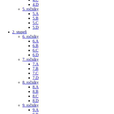
4.D
5. ročníky
5.A
5.B
5.C
5.D
2. stupeň
6. ročníky
6.A
6.B
6.C
6.D
7. ročníky
7.A
7.B
7.C
7.D
8. ročníky
8.A
8.B
8.C
8.D
9. ročníky
9.A