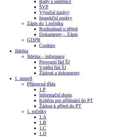
Řády a směrnice
ŠVP
Výroční zprávy
Inspekční zprávy
Zápis do 1.ročníku
Rozhodnutí o přijetí
Dokumenty – Zápis
GDPR
Cookies
Jídelna
Jídelna – informace
Provozní řád ŠJ
Vnitřní řád ŠJ
Žádosti a dokumenty
1. stupeň
Přípravná třída
1.P
Informační dopis
Kritéria pro přijímání do PT
Žádost k přijetí do PT
1. ročníky
1.A
1.B
1.C
1.D