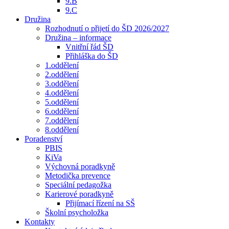
9.B
9.C
Družina
Rozhodnutí o přijetí do ŠD 2026/2027
Družina – informace
Vnitřní řád ŠD
Přihláška do ŠD
1.oddělení
2.oddělení
3.oddělení
4.oddělení
5.oddělení
6.oddělení
7.oddělení
8.oddělení
Poradenství
PBIS
KiVa
Výchovná poradkyně
Metodička prevence
Speciální pedagožka
Karierové poradkyně
Přijímací řízení na SŠ
Školní psycholožka
Kontakty