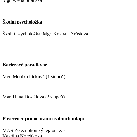
Mgr. Alena Stránská
stranskaa@zshm.cz
Školní psycholožka
Školní psycholožka: Mgr. Kristýna Zrůstová
zrustovak@zshm.cz
+420 737 622 547
Kariérové poradkyně
Mgr. Monika Picková (1.stupeň)
pickovam@zshm.cz
Mgr. Hana Dostálová (2.stupeň)
dostalovah@zshm.cz
Pověřenec pro ochranu osobních údajů
MAS Železnohorský region, z. s.
Kateřina Korejtková