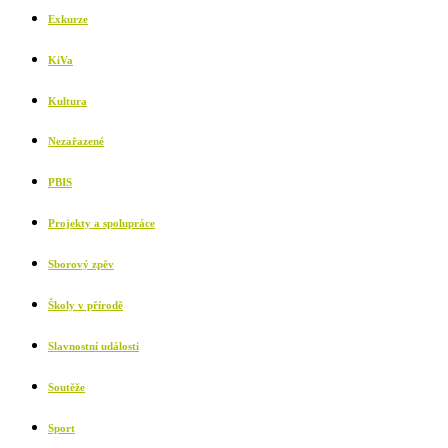
Exkurze
KiVa
Kultura
Nezařazené
PBIS
Projekty a spolupráce
Sborový zpěv
Školy v přírodě
Slavnostní události
Soutěže
Sport