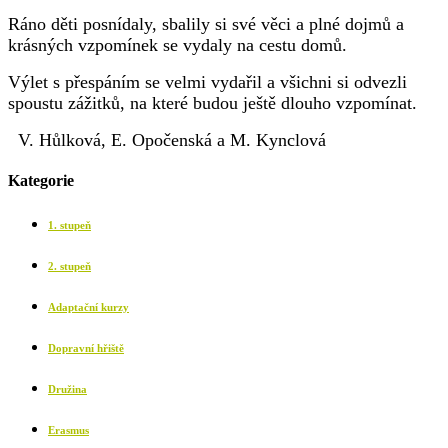
Ráno děti posnídaly, sbalily si své věci a plné dojmů a
krásných vzpomínek se vydaly na cestu domů.
Výlet s přespáním se velmi vydařil a všichni si odvezli
spoustu zážitků, na které budou ještě dlouho vzpomínat.
V. Hůlková, E. Opočenská a M. Kynclová
Kategorie
1. stupeň
2. stupeň
Adaptační kurzy
Dopravní hřiště
Družina
Erasmus