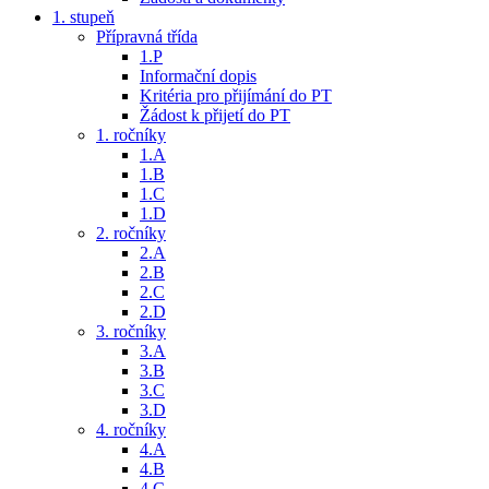
1. stupeň
Přípravná třída
1.P
Informační dopis
Kritéria pro přijímání do PT
Žádost k přijetí do PT
1. ročníky
1.A
1.B
1.C
1.D
2. ročníky
2.A
2.B
2.C
2.D
3. ročníky
3.A
3.B
3.C
3.D
4. ročníky
4.A
4.B
4.C