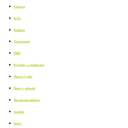
Exkurze
KiVa
Kultura
Nezařazené
PBIS
Projekty a spolupráce
Sborový zpěv
Školy v přírodě
Slavnostní události
Soutěže
Sport