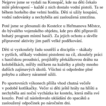
Nejprve jsme se vydali na Konopáč, kde na děti čekalo
milé překvapení – každé z nich dostalo vodní pistoli. Ta se
během horkého dne velmi hodila. Děti si užily koupání,
vodní radovánky a nechyběla ani zasloužená zmrzlina.
Poté jsme se přesunuli do Kostelce u Heřmanova Městce,
do bývalého vojenského objektu, kde pro děti připravili
bohatý program místní hasiči. Za jejich ochotu a skvěle
připravené aktivity jim patří velké poděkování.
Děti si vyzkoušely řadu soutěží a disciplín – skákaly
v pytlích, stříkaly vodními pistolemi na cíl, zkoušely práci
s hasičskou proudnicí, projížděly překážkovou dráhu na
koloběžkách, mířily míčkem na kuželky a plnily mnoho
dalších zajímavých úkolů. Všichni si odpoledne plné
pohybu a zábavy náramně užili.
Po sportovních výkonech přišla vhod chutná večeře
v podobě kotlíkačky. Večer si děti ještě hrály na hřišti a
nechyběla ani noční vycházka ke kostelu, která měla své
kouzlo. Poté už následovalo ukládání do spacáků a
zasloužený odpočinek po náročném dni.