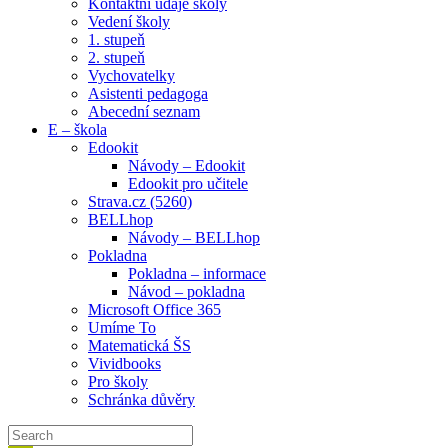
Kontaktní údaje školy
Vedení školy
1. stupeň
2. stupeň
Vychovatelky
Asistenti pedagoga
Abecední seznam
E – škola
Edookit
Návody – Edookit
Edookit pro učitele
Strava.cz (5260)
BELLhop
Návody – BELLhop
Pokladna
Pokladna – informace
Návod – pokladna
Microsoft Office 365
Umíme To
Matematická ŠS
Vividbooks
Pro školy
Schránka důvěry