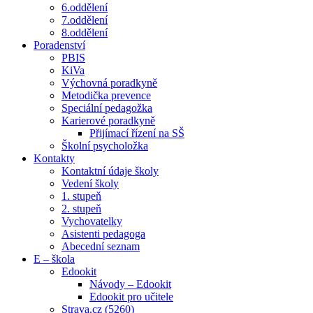
6.oddělení
7.oddělení
8.oddělení
Poradenství
PBIS
KiVa
Výchovná poradkyně
Metodička prevence
Speciální pedagožka
Karierové poradkyně
Přijímací řízení na SŠ
Školní psycholožka
Kontakty
Kontaktní údaje školy
Vedení školy
1. stupeň
2. stupeň
Vychovatelky
Asistenti pedagoga
Abecední seznam
E – škola
Edookit
Návody – Edookit
Edookit pro učitele
Strava.cz (5260)