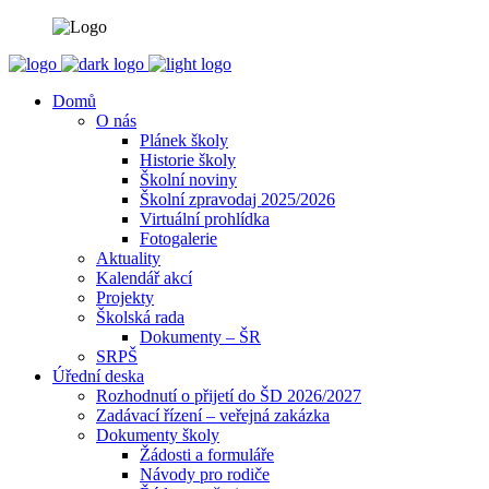
Domů
O nás
Plánek školy
Historie školy
Školní noviny
Školní zpravodaj 2025/2026
Virtuální prohlídka
Fotogalerie
Aktuality
Kalendář akcí
Projekty
Školská rada
Dokumenty – ŠR
SRPŠ
Úřední deska
Rozhodnutí o přijetí do ŠD 2026/2027
Zadávací řízení – veřejná zakázka
Dokumenty školy
Žádosti a formuláře
Návody pro rodiče