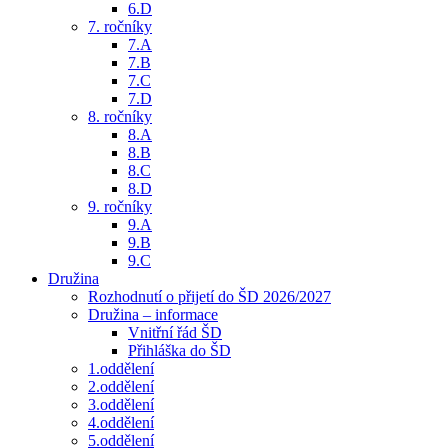
6.D
7. ročníky
7.A
7.B
7.C
7.D
8. ročníky
8.A
8.B
8.C
8.D
9. ročníky
9.A
9.B
9.C
Družina
Rozhodnutí o přijetí do ŠD 2026/2027
Družina – informace
Vnitřní řád ŠD
Přihláška do ŠD
1.oddělení
2.oddělení
3.oddělení
4.oddělení
5.oddělení