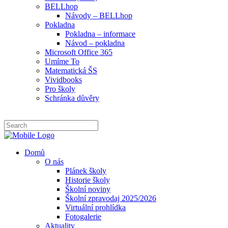
BELLhop
Návody – BELLhop
Pokladna
Pokladna – informace
Návod – pokladna
Microsoft Office 365
Umíme To
Matematická ŠS
Vividbooks
Pro školy
Schránka důvěry
Domů
O nás
Plánek školy
Historie školy
Školní noviny
Školní zpravodaj 2025/2026
Virtuální prohlídka
Fotogalerie
Aktuality