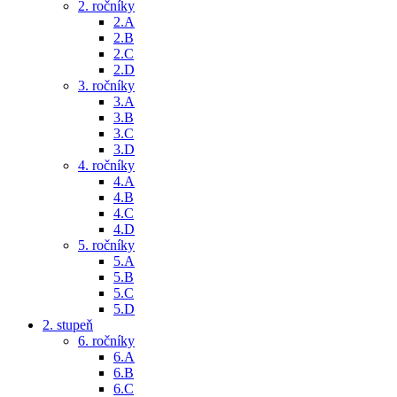
2. ročníky
2.A
2.B
2.C
2.D
3. ročníky
3.A
3.B
3.C
3.D
4. ročníky
4.A
4.B
4.C
4.D
5. ročníky
5.A
5.B
5.C
5.D
2. stupeň
6. ročníky
6.A
6.B
6.C