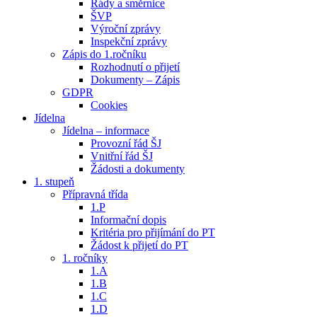
Řády a směrnice
ŠVP
Výroční zprávy
Inspekční zprávy
Zápis do 1.ročníku
Rozhodnutí o přijetí
Dokumenty – Zápis
GDPR
Cookies
Jídelna
Jídelna – informace
Provozní řád ŠJ
Vnitřní řád ŠJ
Žádosti a dokumenty
1. stupeň
Přípravná třída
1.P
Informační dopis
Kritéria pro přijímání do PT
Žádost k přijetí do PT
1. ročníky
1.A
1.B
1.C
1.D