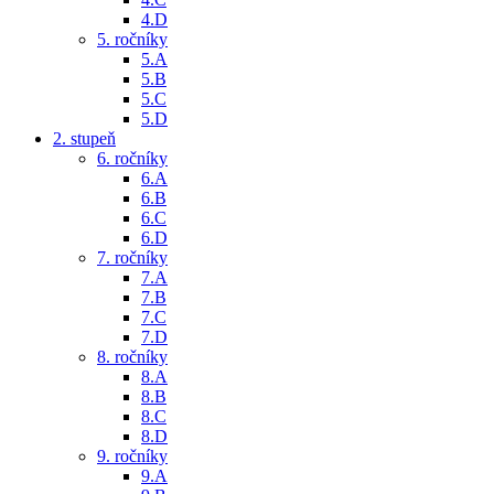
4.D
5. ročníky
5.A
5.B
5.C
5.D
2. stupeň
6. ročníky
6.A
6.B
6.C
6.D
7. ročníky
7.A
7.B
7.C
7.D
8. ročníky
8.A
8.B
8.C
8.D
9. ročníky
9.A