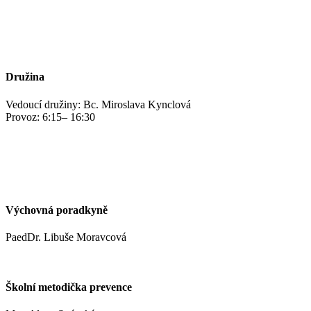
jidelna@zshm.cz
+420 469 695 101, +420 469 687 440
Družina
Vedoucí družiny: Bc. Miroslava Kynclová
Provoz: 6:15– 16:30
kynclovam@zshm.cz
+420 737 952 316
Výchovná poradkyně
PaedDr. Libuše Moravcová
moravcoval@zshm.cz
Školní metodička prevence