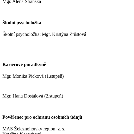
Mgr. Alena Stránská
stranskaa@zshm.cz
Školní psycholožka
Školní psycholožka: Mgr. Kristýna Zrůstová
zrustovak@zshm.cz
+420 737 622 547
Kariérové poradkyně
Mgr. Monika Picková (1.stupeň)
pickovam@zshm.cz
Mgr. Hana Dostálová (2.stupeň)
dostalovah@zshm.cz
Pověřenec pro ochranu osobních údajů
MAS Železnohorský region, z. s.