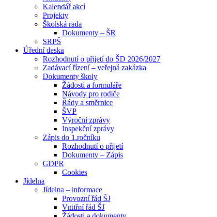
Kalendář akcí
Projekty
Školská rada
Dokumenty – ŠR
SRPŠ
Úřední deska
Rozhodnutí o přijetí do ŠD 2026/2027
Zadávací řízení – veřejná zakázka
Dokumenty školy
Žádosti a formuláře
Návody pro rodiče
Řády a směrnice
ŠVP
Výroční zprávy
Inspekční zprávy
Zápis do 1.ročníku
Rozhodnutí o přijetí
Dokumenty – Zápis
GDPR
Cookies
Jídelna
Jídelna – informace
Provozní řád ŠJ
Vnitřní řád ŠJ
Žádosti a dokumenty