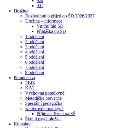
9.B
9.C
Družina
Rozhodnutí o přijetí do ŠD 2026/2027
Družina – informace
Vnitřní řád ŠD
Přihláška do ŠD
1.oddělení
2.oddělení
3.oddělení
4.oddělení
5.oddělení
6.oddělení
7.oddělení
8.oddělení
Poradenství
PBIS
KiVa
Výchovná poradkyně
Metodička prevence
Speciální pedagožka
Karierové poradkyně
Přijímací řízení na SŠ
Školní psycholožka
Kontakty