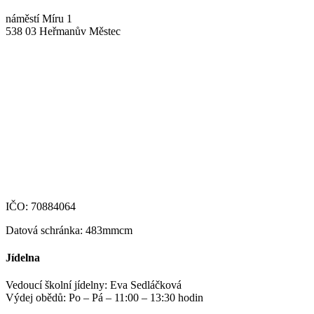
náměstí Míru 1
538 03 Heřmanův Městec
+420 469 695 101, +420 469 630 089
+420 607 172 449
podatelna@zshm.cz
skola@zshm.cz
123-4639690207/0100
IČO: 70884064
Datová schránka: 483mmcm
Jídelna
Vedoucí školní jídelny: Eva Sedláčková
Výdej obědů: Po – Pá – 11:00 – 13:30 hodin