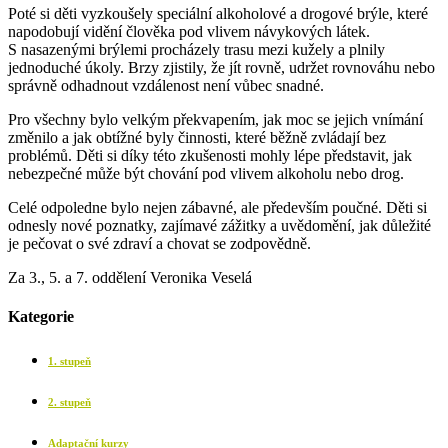
Poté si děti vyzkoušely speciální alkoholové a drogové brýle, které
napodobují vidění člověka pod vlivem návykových látek.
S nasazenými brýlemi procházely trasu mezi kužely a plnily
jednoduché úkoly. Brzy zjistily, že jít rovně, udržet rovnováhu nebo
správně odhadnout vzdálenost není vůbec snadné.
Pro všechny bylo velkým překvapením, jak moc se jejich vnímání
změnilo a jak obtížné byly činnosti, které běžně zvládají bez
problémů. Děti si díky této zkušenosti mohly lépe představit, jak
nebezpečné může být chování pod vlivem alkoholu nebo drog.
Celé odpoledne bylo nejen zábavné, ale především poučné. Děti si
odnesly nové poznatky, zajímavé zážitky a uvědomění, jak důležité
je pečovat o své zdraví a chovat se zodpovědně.
Za 3., 5. a 7. oddělení Veronika Veselá
Kategorie
1. stupeň
2. stupeň
Adaptační kurzy