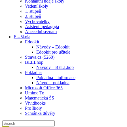
Kontaktní údaje školy
Vedení školy
1. stupeň
2. stupeň
Vychovatelky
Asistenti pedagoga
Abecední seznam
E – škola
Edookit
Návody – Edookit
Edookit pro učitele
Strava.cz (5260)
BELLhop
Návody – BELLhop
Pokladna
Pokladna – informace
Návod – pokladna
Microsoft Office 365
Umíme To
Matematická ŠS
Vividbooks
Pro školy
Schránka důvěry