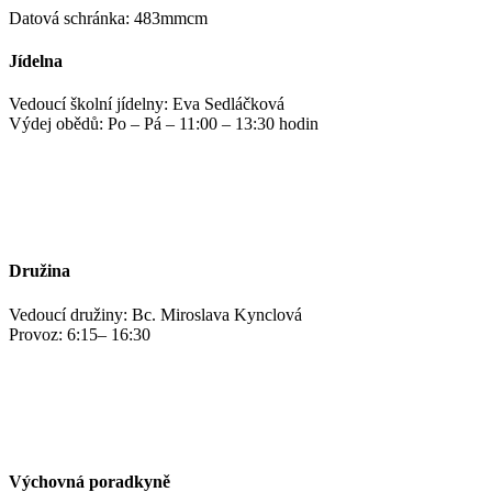
Datová schránka: 483mmcm
Jídelna
Vedoucí školní jídelny: Eva Sedláčková
Výdej obědů: Po – Pá – 11:00 – 13:30 hodin
jidelna@zshm.cz
+420 469 695 101, +420 469 687 440
Družina
Vedoucí družiny: Bc. Miroslava Kynclová
Provoz: 6:15– 16:30
kynclovam@zshm.cz
+420 737 952 316
Výchovná poradkyně