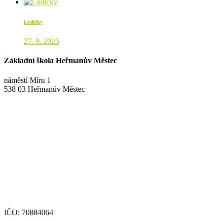
Lodičky
27. 9. 2025
Základní škola Heřmanův Městec
náměstí Míru 1
538 03 Heřmanův Městec
+420 469 695 101, +420 469 630 089
+420 607 172 449
podatelna@zshm.cz
skola@zshm.cz
123-4639690207/0100
IČO: 70884064