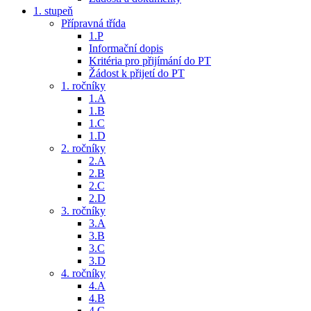
1. stupeň
Přípravná třída
1.P
Informační dopis
Kritéria pro přijímání do PT
Žádost k přijetí do PT
1. ročníky
1.A
1.B
1.C
1.D
2. ročníky
2.A
2.B
2.C
2.D
3. ročníky
3.A
3.B
3.C
3.D
4. ročníky
4.A
4.B
4.C