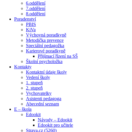
6.oddělení
7.oddělení
8.oddělení
Poradenství
PBIS
KiVa
Výchovná poradkyně
Metodička prevence
Speciální pedagožka
Karierové poradkyně
Přijímací řízení na SŠ
Školní psycholožka
Kontakty
Kontaktní údaje školy
Vedení školy
1. stupeň
2. stupeň
Vychovatelky
Asistenti pedagoga
Abecední seznam
E – škola
Edookit
Návody – Edookit
Edookit pro učitele
Strava.cz (5260)