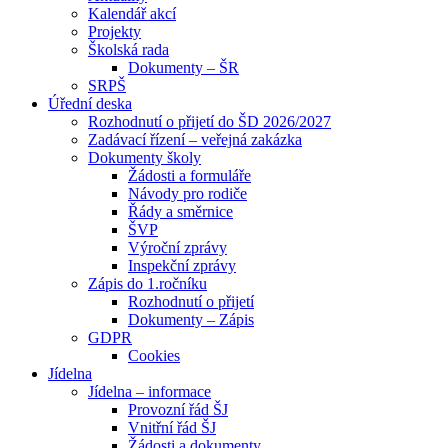
Kalendář akcí
Projekty
Školská rada
Dokumenty – ŠR
SRPŠ
Úřední deska
Rozhodnutí o přijetí do ŠD 2026/2027
Zadávací řízení – veřejná zakázka
Dokumenty školy
Žádosti a formuláře
Návody pro rodiče
Řády a směrnice
ŠVP
Výroční zprávy
Inspekční zprávy
Zápis do 1.ročníku
Rozhodnutí o přijetí
Dokumenty – Zápis
GDPR
Cookies
Jídelna
Jídelna – informace
Provozní řád ŠJ
Vnitřní řád ŠJ
Žádosti a dokumenty