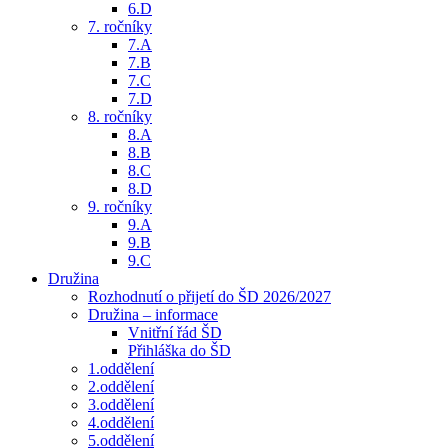
6.D
7. ročníky
7.A
7.B
7.C
7.D
8. ročníky
8.A
8.B
8.C
8.D
9. ročníky
9.A
9.B
9.C
Družina
Rozhodnutí o přijetí do ŠD 2026/2027
Družina – informace
Vnitřní řád ŠD
Přihláška do ŠD
1.oddělení
2.oddělení
3.oddělení
4.oddělení
5.oddělení