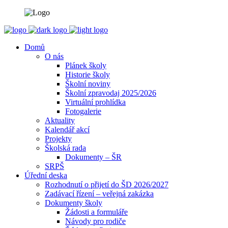
Domů
O nás
Plánek školy
Historie školy
Školní noviny
Školní zpravodaj 2025/2026
Virtuální prohlídka
Fotogalerie
Aktuality
Kalendář akcí
Projekty
Školská rada
Dokumenty – ŠR
SRPŠ
Úřední deska
Rozhodnutí o přijetí do ŠD 2026/2027
Zadávací řízení – veřejná zakázka
Dokumenty školy
Žádosti a formuláře
Návody pro rodiče