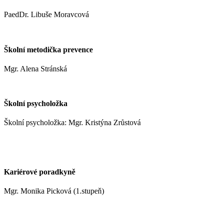
PaedDr. Libuše Moravcová
moravcoval@zshm.cz
Školní metodička prevence
Mgr. Alena Stránská
stranskaa@zshm.cz
Školní psycholožka
Školní psycholožka: Mgr. Kristýna Zrůstová
zrustovak@zshm.cz
+420 737 622 547
Kariérové poradkyně
Mgr. Monika Picková (1.stupeň)
pickovam@zshm.cz