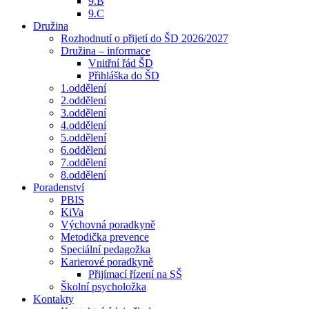
9.B
9.C
Družina
Rozhodnutí o přijetí do ŠD 2026/2027
Družina – informace
Vnitřní řád ŠD
Přihláška do ŠD
1.oddělení
2.oddělení
3.oddělení
4.oddělení
5.oddělení
6.oddělení
7.oddělení
8.oddělení
Poradenství
PBIS
KiVa
Výchovná poradkyně
Metodička prevence
Speciální pedagožka
Karierové poradkyně
Přijímací řízení na SŠ
Školní psycholožka
Kontakty