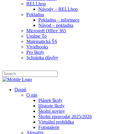
BELLhop
Návody – BELLhop
Pokladna
Pokladna – informace
Návod – pokladna
Microsoft Office 365
Umíme To
Matematická ŠS
Vividbooks
Pro školy
Schránka důvěry
Domů
O nás
Plánek školy
Historie školy
Školní noviny
Školní zpravodaj 2025/2026
Virtuální prohlídka
Fotogalerie
Aktuality