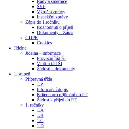
Řády a směrnice
ŠVP
Výroční zprávy
Inspekční zprávy
Zápis do 1.ročníku
Rozhodnutí o přijetí
Dokumenty – Zápis
GDPR
Cookies
Jídelna
Jídelna – informace
Provozní řád ŠJ
Vnitřní řád ŠJ
Žádosti a dokumenty
1. stupeň
Přípravná třída
1.P
Informační dopis
Kritéria pro přijímání do PT
Žádost k přijetí do PT
1. ročníky
1.A
1.B
1.C
1.D