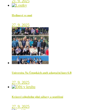
21. 9. 2025
Hrdinové ve mně
27. 9. 2025
Univerzita Na Ústupkách aneb adaptační kurz 6.B
27. 9. 2025
Kvízové odpoledne plné zábavy a soutěžení
27. 9. 2025