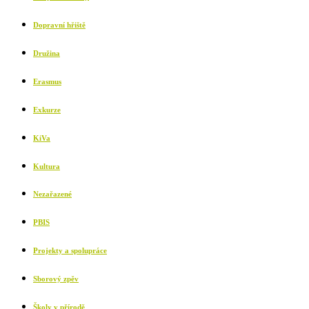
Dopravní hřiště
Družina
Erasmus
Exkurze
KiVa
Kultura
Nezařazené
PBIS
Projekty a spolupráce
Sborový zpěv
Školy v přírodě