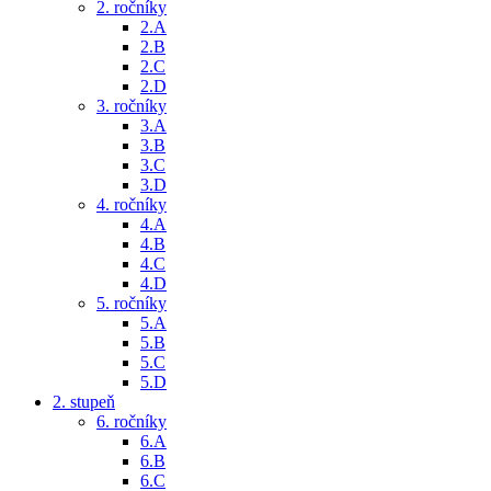
2. ročníky
2.A
2.B
2.C
2.D
3. ročníky
3.A
3.B
3.C
3.D
4. ročníky
4.A
4.B
4.C
4.D
5. ročníky
5.A
5.B
5.C
5.D
2. stupeň
6. ročníky
6.A
6.B
6.C