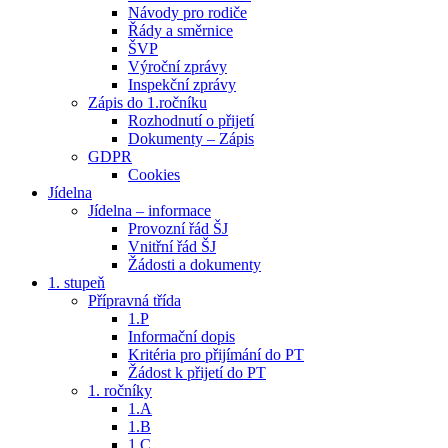
Návody pro rodiče
Řády a směrnice
ŠVP
Výroční zprávy
Inspekční zprávy
Zápis do 1.ročníku
Rozhodnutí o přijetí
Dokumenty – Zápis
GDPR
Cookies
Jídelna
Jídelna – informace
Provozní řád ŠJ
Vnitřní řád ŠJ
Žádosti a dokumenty
1. stupeň
Přípravná třída
1.P
Informační dopis
Kritéria pro přijímání do PT
Žádost k přijetí do PT
1. ročníky
1.A
1.B
1.C