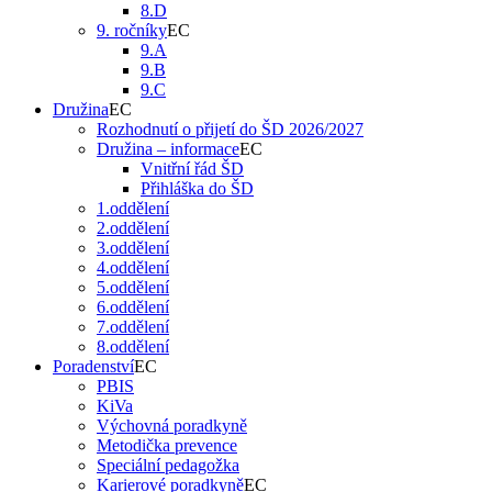
8.D
9. ročníky
9.A
9.B
9.C
Družina
Rozhodnutí o přijetí do ŠD 2026/2027
Družina – informace
Vnitřní řád ŠD
Přihláška do ŠD
1.oddělení
2.oddělení
3.oddělení
4.oddělení
5.oddělení
6.oddělení
7.oddělení
8.oddělení
Poradenství
PBIS
KiVa
Výchovná poradkyně
Metodička prevence
Speciální pedagožka
Karierové poradkyně