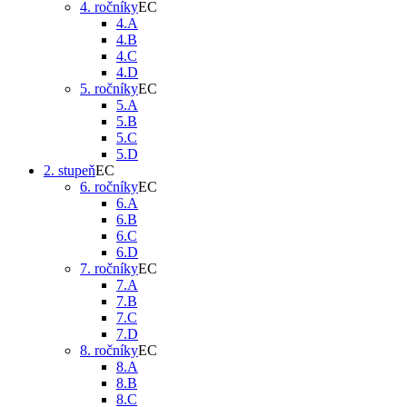
4. ročníky
4.A
4.B
4.C
4.D
5. ročníky
5.A
5.B
5.C
5.D
2. stupeň
6. ročníky
6.A
6.B
6.C
6.D
7. ročníky
7.A
7.B
7.C
7.D
8. ročníky
8.A
8.B
8.C