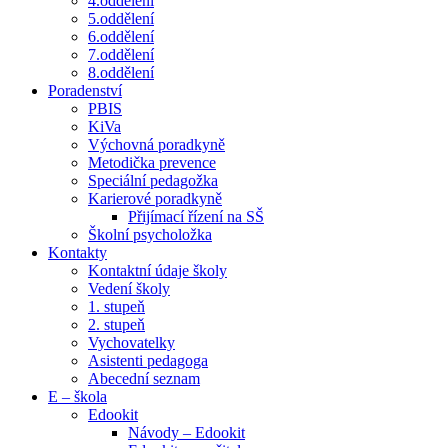
4.oddělení
5.oddělení
6.oddělení
7.oddělení
8.oddělení
Poradenství
PBIS
KiVa
Výchovná poradkyně
Metodička prevence
Speciální pedagožka
Karierové poradkyně
Přijímací řízení na SŠ
Školní psycholožka
Kontakty
Kontaktní údaje školy
Vedení školy
1. stupeň
2. stupeň
Vychovatelky
Asistenti pedagoga
Abecední seznam
E – škola
Edookit
Návody – Edookit