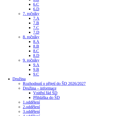
6.C
6.D
7. ročníky
7.A
7.B
7.C
7.D
8. ročníky
8.A
8.B
8.C
8.D
9. ročníky
9.A
9.B
9.C
Družina
Rozhodnutí o přijetí do ŠD 2026/2027
Družina – informace
Vnitřní řád ŠD
Přihláška do ŠD
1.oddělení
2.oddělení
3.oddělení