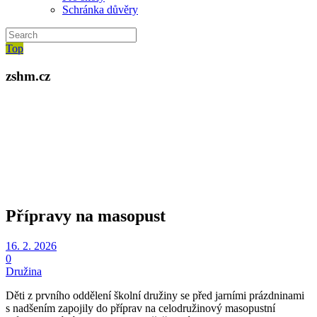
Schránka důvěry
Top
zshm.cz
Přípravy na masopust
16. 2. 2026
0
Družina
Děti z prvního oddělení školní družiny se před jarními prázdninami
s nadšením zapojily do příprav na celodružinový masopustní