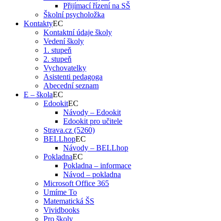
Přijímací řízení na SŠ
Školní psycholožka
Kontakty
Kontaktní údaje školy
Vedení školy
1. stupeň
2. stupeň
Vychovatelky
Asistenti pedagoga
Abecední seznam
E – škola
Edookit
Návody – Edookit
Edookit pro učitele
Strava.cz (5260)
BELLhop
Návody – BELLhop
Pokladna
Pokladna – informace
Návod – pokladna
Microsoft Office 365
Umíme To
Matematická ŠS
Vividbooks
Pro školy