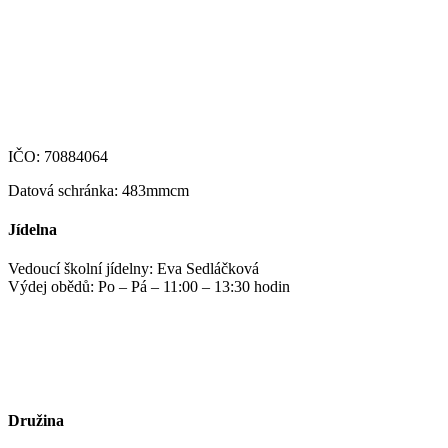
+420 607 172 449
podatelna@zshm.cz
skola@zshm.cz
123-4639690207/0100
IČO: 70884064
Datová schránka: 483mmcm
Jídelna
Vedoucí školní jídelny: Eva Sedláčková
Výdej obědů: Po – Pá – 11:00 – 13:30 hodin
jidelna@zshm.cz
+420 469 695 101, +420 469 687 440
Družina