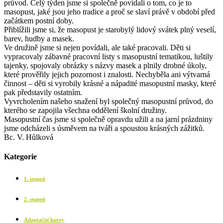
průvod. Celý týden jsme si společně povídali o tom, co je to
masopust, jaké jsou jeho tradice a proč se slaví právě v období před
začátkem postní doby.
Přiblížili jsme si, že masopust je starobylý lidový svátek plný veselí,
barev, hudby a masek.
Ve družině jsme si nejen povídali, ale také pracovali. Děti si
vypracovaly zábavné pracovní listy s masopustní tematikou, luštily
tajenky, spojovaly obrázky s názvy masek a plnily drobné úkoly,
které prověřily jejich pozornost i znalosti. Nechyběla ani výtvarná
činnost – děti si vyrobily krásné a nápadité masopustní masky, které
pak představily ostatním.
Vyvrcholením našeho snažení byl společný masopustní průvod, do
kterého se zapojila všechna oddělení školní družiny.
Masopustní čas jsme si společně opravdu užili a na jarní prázdniny
jsme odcházeli s úsměvem na tváři a spoustou krásných zážitků.
Bc. V. Hůlková
Kategorie
1. stupeň
2. stupeň
Adaptační kurzy