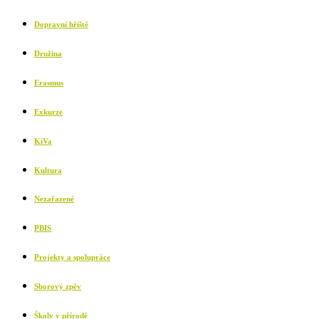
Dopravní hřiště
Družina
Erasmus
Exkurze
KiVa
Kultura
Nezařazené
PBIS
Projekty a spolupráce
Sborový zpěv
Školy v přírodě