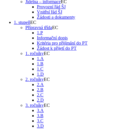
Jídelna – informace
Provozní řád ŠJ
Vnitřní řád ŠJ
Žádosti a dokumenty
1. stupeň
Přípravná třída
1.P
Informační dopis
Kritéria pro přijímání do PT
Žádost k přijetí do PT
1. ročníky
1.A
1.B
1.C
1.D
2. ročníky
2.A
2.B
2.C
2.D
3. ročníky
3.A
3.B
3.C
3.D