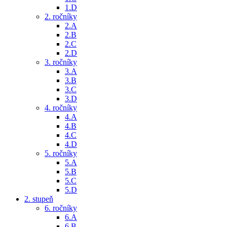
1.D
2. ročníky
2.A
2.B
2.C
2.D
3. ročníky
3.A
3.B
3.C
3.D
4. ročníky
4.A
4.B
4.C
4.D
5. ročníky
5.A
5.B
5.C
5.D
2. stupeň
6. ročníky
6.A
6.B