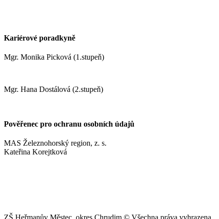
zrustovak@zshm.cz
+420 737 622 547
Kariérové poradkyně
Mgr. Monika Picková (1.stupeň)
pickovam@zshm.cz
Mgr. Hana Dostálová (2.stupeň)
dostalovah@zshm.cz
Pověřenec pro ochranu osobních údajů
MAS Železnohorský region, z. s.
Kateřina Korejtková
vn.konzult@gmail.com
ZŠ Heřmanův Městec, okres Chrudim © Všechna práva vyhrazena.