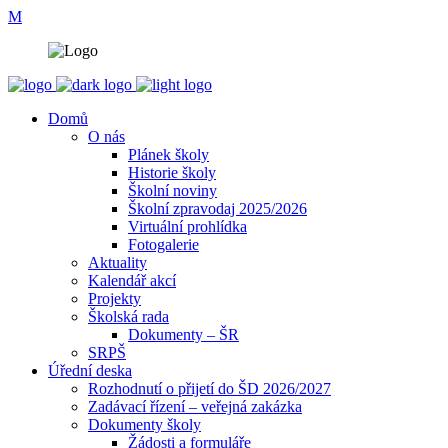
Domů
O nás
Plánek školy
Historie školy
Školní noviny
Školní zpravodaj 2025/2026
Virtuální prohlídka
Fotogalerie
Aktuality
Kalendář akcí
Projekty
Školská rada
Dokumenty – ŠR
SRPŠ
Úřední deska
Rozhodnutí o přijetí do ŠD 2026/2027
Zadávací řízení – veřejná zakázka
Dokumenty školy
Žádosti a formuláře