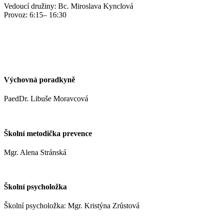
Vedoucí družiny: Bc. Miroslava Kynclová
Provoz: 6:15– 16:30
kynclovam@zshm.cz
+420 737 952 316
Výchovná poradkyně
PaedDr. Libuše Moravcová
moravcoval@zshm.cz
Školní metodička prevence
Mgr. Alena Stránská
stranskaa@zshm.cz
Školní psycholožka
Školní psycholožka: Mgr. Kristýna Zrůstová