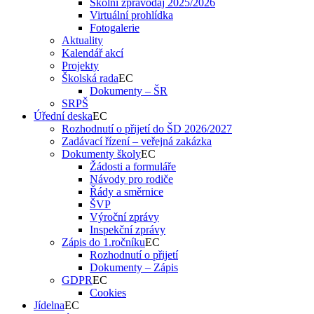
Školní zpravodaj 2025/2026
Virtuální prohlídka
Fotogalerie
Aktuality
Kalendář akcí
Projekty
Školská rada
Dokumenty – ŠR
SRPŠ
Úřední deska
Rozhodnutí o přijetí do ŠD 2026/2027
Zadávací řízení – veřejná zakázka
Dokumenty školy
Žádosti a formuláře
Návody pro rodiče
Řády a směrnice
ŠVP
Výroční zprávy
Inspekční zprávy
Zápis do 1.ročníku
Rozhodnutí o přijetí
Dokumenty – Zápis
GDPR
Cookies
Jídelna