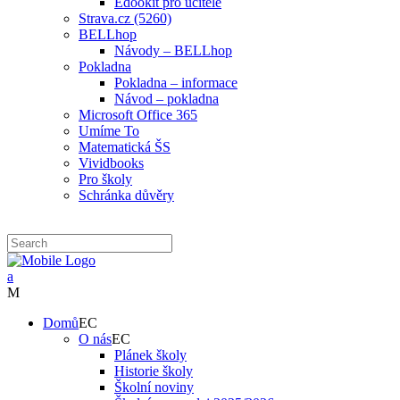
Edookit pro učitele
Strava.cz (5260)
BELLhop
Návody – BELLhop
Pokladna
Pokladna – informace
Návod – pokladna
Microsoft Office 365
Umíme To
Matematická ŠS
Vividbooks
Pro školy
Schránka důvěry
Domů
O nás
Plánek školy
Historie školy
Školní noviny