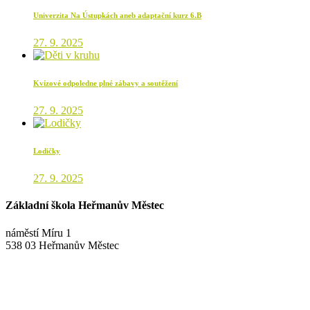
Univerzita Na Ústupkách aneb adaptační kurz 6.B
27. 9. 2025
Kvízové odpoledne plné zábavy a soutěžení
27. 9. 2025
Lodičky
27. 9. 2025
Základní škola Heřmanův Městec
náměstí Míru 1
538 03 Heřmanův Městec
+420 469 695 101, +420 469 630 089