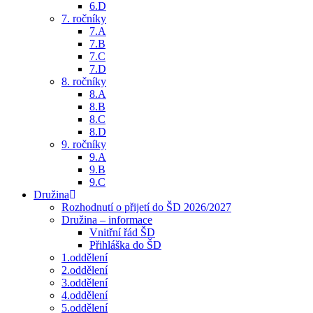
6.D
7. ročníky
7.A
7.B
7.C
7.D
8. ročníky
8.A
8.B
8.C
8.D
9. ročníky
9.A
9.B
9.C
Družina
Rozhodnutí o přijetí do ŠD 2026/2027
Družina – informace
Vnitřní řád ŠD
Přihláška do ŠD
1.oddělení
2.oddělení
3.oddělení
4.oddělení
5.oddělení