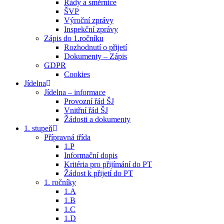
Řády a směrnice
ŠVP
Výroční zprávy
Inspekční zprávy
Zápis do 1.ročníku
Rozhodnutí o přijetí
Dokumenty – Zápis
GDPR
Cookies
Jídelna
Jídelna – informace
Provozní řád ŠJ
Vnitřní řád ŠJ
Žádosti a dokumenty
1. stupeň
Přípravná třída
1.P
Informační dopis
Kritéria pro přijímání do PT
Žádost k přijetí do PT
1. ročníky
1.A
1.B
1.C
1.D