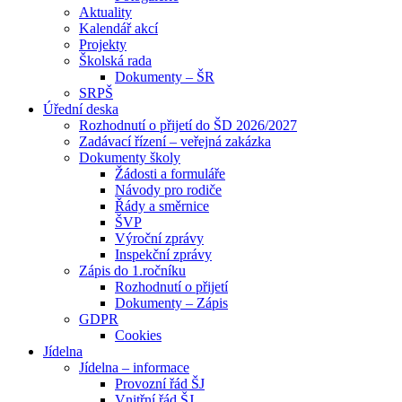
Aktuality
Kalendář akcí
Projekty
Školská rada
Dokumenty – ŠR
SRPŠ
Úřední deska
Rozhodnutí o přijetí do ŠD 2026/2027
Zadávací řízení – veřejná zakázka
Dokumenty školy
Žádosti a formuláře
Návody pro rodiče
Řády a směrnice
ŠVP
Výroční zprávy
Inspekční zprávy
Zápis do 1.ročníku
Rozhodnutí o přijetí
Dokumenty – Zápis
GDPR
Cookies
Jídelna
Jídelna – informace
Provozní řád ŠJ
Vnitřní řád ŠJ