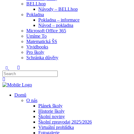
BELLhop
Návody – BELLhop
Pokladna
Pokladna – informace
Návod – pokladna
Microsoft Office 365
Umíme To
Matematická ŠS
Vividbooks
Pro školy
Schránka důvěry
Domů
O nás
Plánek školy
Historie školy
Školní noviny
Školní zpravodaj 2025/2026
Virtuální prohlídka
Fotogalerie