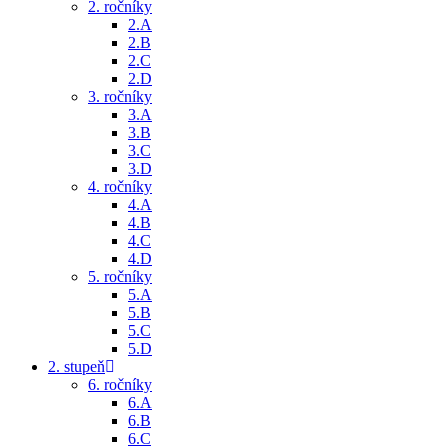
2. ročníky
2.A
2.B
2.C
2.D
3. ročníky
3.A
3.B
3.C
3.D
4. ročníky
4.A
4.B
4.C
4.D
5. ročníky
5.A
5.B
5.C
5.D
2. stupeň
6. ročníky
6.A
6.B
6.C