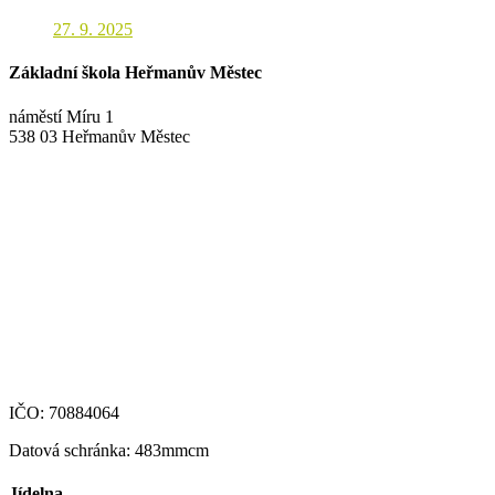
27. 9. 2025
Základní škola Heřmanův Městec
náměstí Míru 1
538 03 Heřmanův Městec
+420 469 695 101, +420 469 630 089
+420 607 172 449
podatelna@zshm.cz
skola@zshm.cz
123-4639690207/0100
IČO: 70884064
Datová schránka: 483mmcm
Jídelna