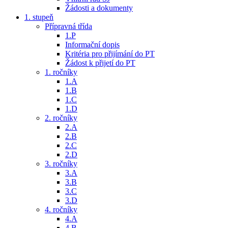
Žádosti a dokumenty
1. stupeň
Přípravná třída
1.P
Informační dopis
Kritéria pro přijímání do PT
Žádost k přijetí do PT
1. ročníky
1.A
1.B
1.C
1.D
2. ročníky
2.A
2.B
2.C
2.D
3. ročníky
3.A
3.B
3.C
3.D
4. ročníky
4.A
4.B