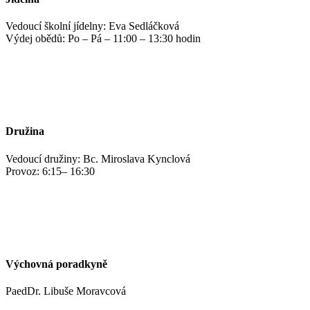
Vedoucí školní jídelny: Eva Sedláčková
Výdej obědů: Po – Pá – 11:00 – 13:30 hodin
jidelna@zshm.cz
+420 469 695 101, +420 469 687 440
Družina
Vedoucí družiny: Bc. Miroslava Kynclová
Provoz: 6:15– 16:30
kynclovam@zshm.cz
+420 737 952 316
Výchovná poradkyně
PaedDr. Libuše Moravcová