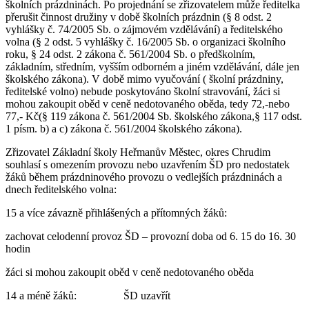
školních prázdninách. Po projednání se zřizovatelem může ředitelka
přerušit činnost družiny v době školních prázdnin (§ 8 odst. 2
vyhlášky č. 74/2005 Sb. o zájmovém vzdělávání) a ředitelského
volna (§ 2 odst. 5 vyhlášky č. 16/2005 Sb. o organizaci školního
roku, § 24 odst. 2 zákona č. 561/2004 Sb. o předškolním,
základním, středním, vyšším odborném a jiném vzdělávání, dále jen
školského zákona). V době mimo vyučování ( školní prázdniny,
ředitelské volno) nebude poskytováno školní stravování, žáci si
mohou zakoupit oběd v ceně nedotovaného oběda, tedy 72,-nebo
77,- Kč(§ 119 zákona č. 561/2004 Sb. školského zákona,§ 117 odst.
1 písm. b) a c) zákona č. 561/2004 školského zákona).
Zřizovatel Základní školy Heřmanův Městec, okres Chrudim
souhlasí s omezením provozu nebo uzavřením ŠD pro nedostatek
žáků během prázdninového provozu o vedlejších prázdninách a
dnech ředitelského volna:
15 a více závazně přihlášených a přítomných žáků:
zachovat celodenní provoz ŠD – provozní doba od 6. 15 do 16. 30
hodin
žáci si mohou zakoupit oběd v ceně nedotovaného oběda
14 a méně žáků: ŠD uzavřít