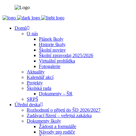
Domů
O nás
Plánek školy
Historie školy
Školní noviny
Školní zpravodaj 2025/2026
Virtuální prohlídka
Fotogalerie
Aktuality
Kalendář akcí
Projekty
Školská rada
Dokumenty – ŠR
SRPŠ
Úřední deska
Rozhodnutí o přijetí do ŠD 2026/2027
Zadávací řízení – veřejná zakázka
Dokumenty školy
Žádosti a formuláře
Návody pro rodiče