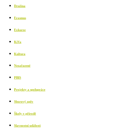
Družina
Erasmus
Exkurze
KiVa
Kultura
Nezařazené
PBIS
Projekty a spolupráce
Sborový zpěv
Školy v přírodě
Slavnostní události