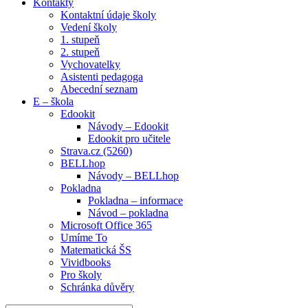
Kontakty
Kontaktní údaje školy
Vedení školy
1. stupeň
2. stupeň
Vychovatelky
Asistenti pedagoga
Abecední seznam
E – škola
Edookit
Návody – Edookit
Edookit pro učitele
Strava.cz (5260)
BELLhop
Návody – BELLhop
Pokladna
Pokladna – informace
Návod – pokladna
Microsoft Office 365
Umíme To
Matematická ŠS
Vividbooks
Pro školy
Schránka důvěry