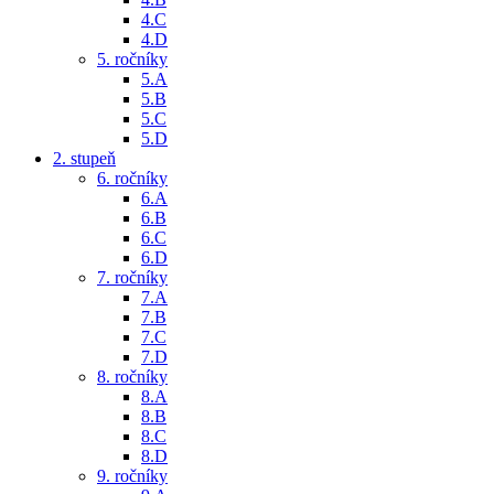
4.C
4.D
5. ročníky
5.A
5.B
5.C
5.D
2. stupeň
6. ročníky
6.A
6.B
6.C
6.D
7. ročníky
7.A
7.B
7.C
7.D
8. ročníky
8.A
8.B
8.C
8.D
9. ročníky