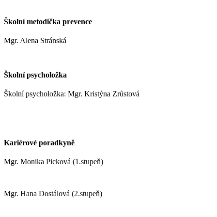
moravcoval@zshm.cz
Školní metodička prevence
Mgr. Alena Stránská
stranskaa@zshm.cz
Školní psycholožka
Školní psycholožka: Mgr. Kristýna Zrůstová
zrustovak@zshm.cz
+420 737 622 547
Kariérové poradkyně
Mgr. Monika Picková (1.stupeň)
pickovam@zshm.cz
Mgr. Hana Dostálová (2.stupeň)
dostalovah@zshm.cz