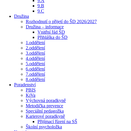
9.A
9.B
9.C
Družina
Rozhodnutí o přijetí do ŠD 2026/2027
Družina – informace
Vnitřní řád ŠD
Přihláška do ŠD
1.oddělení
2.oddělení
3.oddělení
4.oddělení
5.oddělení
6.oddělení
7.oddělení
8.oddělení
Poradenství
PBIS
KiVa
Výchovná poradkyně
Metodička prevence
Speciální pedagožka
Karierové poradkyně
Přijímací řízení na SŠ
Školní psycholožka