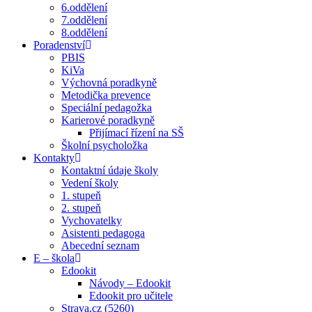
6.oddělení
7.oddělení
8.oddělení
Poradenství
PBIS
KiVa
Výchovná poradkyně
Metodička prevence
Speciální pedagožka
Karierové poradkyně
Přijímací řízení na SŠ
Školní psycholožka
Kontakty
Kontaktní údaje školy
Vedení školy
1. stupeň
2. stupeň
Vychovatelky
Asistenti pedagoga
Abecední seznam
E – škola
Edookit
Návody – Edookit
Edookit pro učitele
Strava.cz (5260)